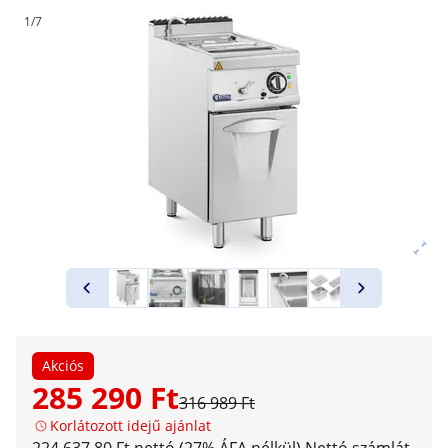
1/7
Akciós
285 290 Ft
316 989 Ft
Korlátozott idejű ajánlat