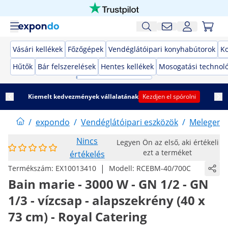
Vásári kellékek
Főzőgépek
Vendéglátóipari konyhabútorok
K
Hűtők
Bár felszerelések
Hentes kellékek
Mosogatási technol
Kiemelt kedvezmények vállalatának
Kezdjen el spórolni
/
expondo
/
Vendéglátóipari eszközök
/
Melegent
Nincs
Legyen Ön az első, aki értékeli
ezt a terméket
értékelés
|
Termékszám:
EX10013410
Modell:
RCEBM-40/700C
Bain marie - 3000 W - GN 1/2 - GN
1/3 - vízcsap - alapszekrény (40 x
73 cm) - Royal Catering