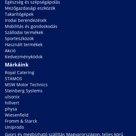
Egészség és szépségápolás
Mezőgazdasági eszközök
Takarítógépek
Irodai berendezések
Mobilitás és gondoskodás
Szállodai termékek
Sporteszközök
Használt termékek
Akció
Kedvezménykódok
Márkáink
Royal Catering
STAMOS
MSW Motor Technics
Steinberg Systems
ulsonix
hillvert
physa
Wiesenfield
Fromm & Starck
Uniprodo
Gyors és megbízható szállítás Magyarországon, teljes körű