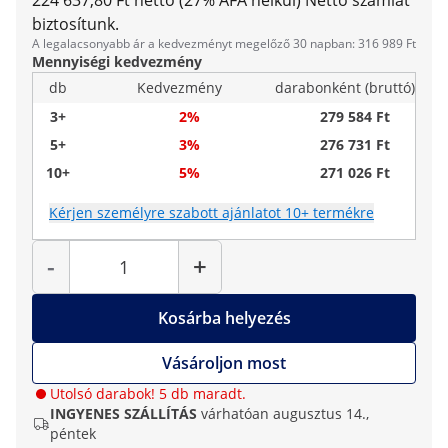
224 637,80 Ft nettó (27% ÁFA nélkül)
Nettó számlát
biztosítunk.
A legalacsonyabb ár a kedvezményt megelőző 30 napban: 316 989 Ft
Mennyiségi kedvezmény
db
Kedvezmény
darabonként (bruttó)
3+
2%
279 584 Ft
5+
3%
276 731 Ft
10+
5%
271 026 Ft
Kérjen személyre szabott ajánlatot 10+ termékre
Mennyiség
-
+
Kosárba helyezés
Vásároljon most
Utolsó darabok! 5 db maradt.
INGYENES SZÁLLÍTÁS
várhatóan augusztus 14.,
péntek