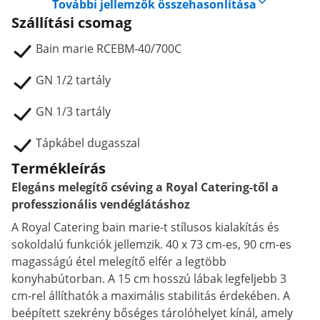
További jellemzők összehasonlítása
Szállítási csomag
Bain marie RCEBM-40/700C
GN 1/2 tartály
GN 1/3 tartály
Tápkábel dugasszal
Termékleírás
Elegáns melegítő cséving a Royal Catering-től a
professzionális vendéglátáshoz
A Royal Catering bain marie-t stílusos kialakítás és
sokoldalú funkciók jellemzik. 40 x 73 cm-es, 90 cm-es
magasságú étel melegítő elfér a legtöbb
konyhabútorban. A 15 cm hosszú lábak legfeljebb 3
cm-rel állíthatók a maximális stabilitás érdekében. A
beépített szekrény bőséges tárolóhelyet kínál, amely