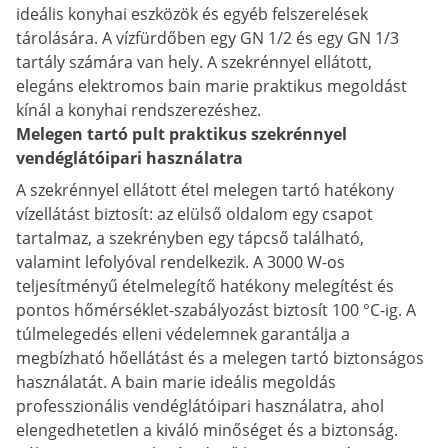
ideális konyhai eszközök és egyéb felszerelések
tárolására. A vízfürdőben egy GN 1/2 és egy GN 1/3
tartály számára van hely. A szekrénnyel ellátott,
elegáns elektromos bain marie praktikus megoldást
kínál a konyhai rendszerezéshez.
Melegen tartó pult praktikus szekrénnyel
vendéglátóipari használatra
A szekrénnyel ellátott étel melegen tartó hatékony
vízellátást biztosít: az elülső oldalom egy csapot
tartalmaz, a szekrényben egy tápcső található,
valamint lefolyóval rendelkezik. A 3000 W-os
teljesítményű ételmelegítő hatékony melegítést és
pontos hőmérséklet-szabályozást biztosít 100 °C-ig. A
túlmelegedés elleni védelemnek garantálja a
megbízható hőellátást és a melegen tartó biztonságos
használatát. A bain marie ideális megoldás
professzionális vendéglátóipari használatra, ahol
elengedhetetlen a kiváló minőséget és a biztonság.