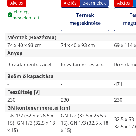
vízcsap -
GN 1/3 - vízcsap -
Akciós
Akciós
B-termékek
Akciós
alapszekrény (40 x 73
alapszekrény (40 x 73
Jelenleg
Termék
Te
megjelenített
cm) - Royal Catering
cm) - Royal Catering
megtekintése
megte
Méretek (HxSzéxMa)
74 x 40 x 93 cm
74 x 40 x 93 cm
69 x 114 
Anyag
Rozsdamentes acél
Rozsdamentes acél
Rozsdame
Beömlő kapacitása
-
-
47 l
Feszültség [V]
230
230
230
GN konténer méretei [cm]
GN 1/2 (32.5 x 26.5 x
GN 1/2 (32.5 x 26.5 x
32.5 x 53,
15), GN 1/3 (32.5 x 18
15), GN 1/3 (32.5 x 18
32.5 x 17.
x 15)
x 15)