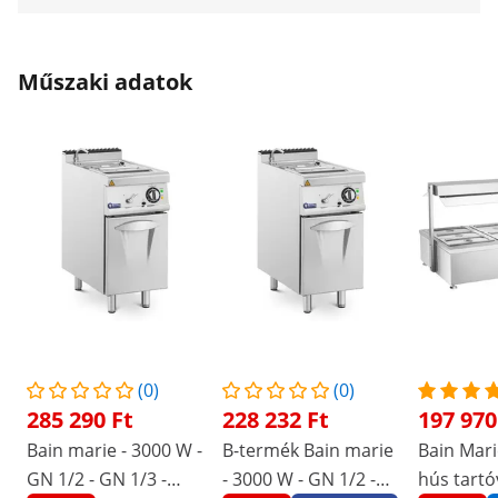
Műszaki adatok
(0)
(0)
285 290 Ft
228 232 Ft
197 970
Bain marie - 3000 W -
B-termék Bain marie
Bain Mari
GN 1/2 - GN 1/3 -
- 3000 W - GN 1/2 -
hús tartó