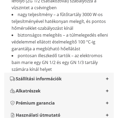
lefolyó (ZG 1/2 csatlakozóval) szabályozza a
vízszintet a csévingben
nagy teljesítmény – a fűtőtartály 3000 W-os
teljesítményével hatékonyan melegít, és pontos
hőmérséklet-szabályozást kínál
biztonságos melegítés – a túlmelegedés elleni
védelemmel ellátott ételmelegítő 100 °C-ig
garantálja a megbízható hőellátást
pontosan illeszkedő tartók – az elektromos
bain marie egy GN 1/2 és egy GN 1/3 tartály
számára kínál helyet
Szállítási információk
Alkatrészek
Prémium garancia
Használati útmutató