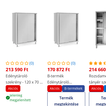
(0)
(0)
213 590 Ft
170 872 Ft
214 660
Edénytároló
B-termék
Rozsdame
szekrény - 120 x 70 x
Edénytároló
tányér sz
180 cm - Royal
szekrény - 120 x 70 x
cm
Akciós
Akciós
B-termékek
Akciós
Catering
180 cm - Royal
Jelenleg
Termék
Te
megjelenített
Catering
megtekintése
megte