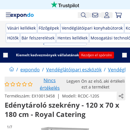
Vásári kellékek
Főzőgépek
Vendéglátóipari konyhabútorok
K
Hűtők
Bár felszerelések
Hentes kellékek
Mosogatási technol
Kiemelt kedvezmények vállalatának
Kezdjen el spórolni
/
expondo
/
Vendéglátóipari eszközök
/
Vendéglát
Nincs
Legyen Ön az első, aki értékeli
ezt a terméket
értékelés
|
Termékszám:
EX10013458
Modell:
RCDC-120S
Edénytároló szekrény - 120 x 70 x
180 cm - Royal Catering
1/7