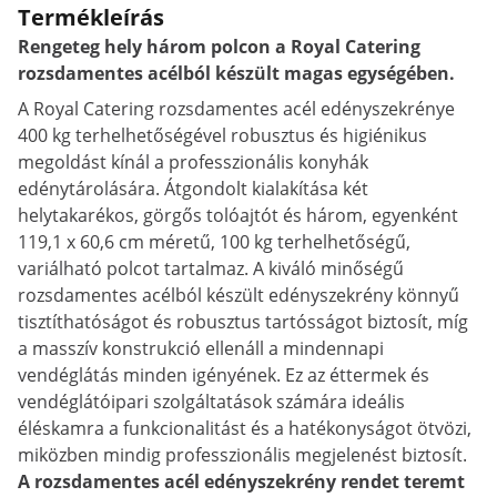
Termékleírás
Rengeteg hely három polcon a Royal Catering
rozsdamentes acélból készült magas egységében.
A Royal Catering rozsdamentes acél edényszekrénye
400 kg terhelhetőségével robusztus és higiénikus
megoldást kínál a professzionális konyhák
edénytárolására. Átgondolt kialakítása két
helytakarékos, görgős tolóajtót és három, egyenként
119,1 x 60,6 cm méretű, 100 kg terhelhetőségű,
variálható polcot tartalmaz. A kiváló minőségű
rozsdamentes acélból készült edényszekrény könnyű
tisztíthatóságot és robusztus tartósságot biztosít, míg
a masszív konstrukció ellenáll a mindennapi
vendéglátás minden igényének. Ez az éttermek és
vendéglátóipari szolgáltatások számára ideális
éléskamra a funkcionalitást és a hatékonyságot ötvözi,
miközben mindig professzionális megjelenést biztosít.
A rozsdamentes acél edényszekrény rendet teremt