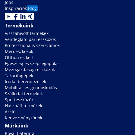
Jobs
Inspiraciok
Blog
Termékeink
Visszahívott termékek
Vendéglátóipari eszközök
Professzionális szerszámok
Mérőeszközök
Otthon és kert
Egészség és szépségápolás
Mezőgazdasági eszközök
Takarítógépek
Irodai berendezések
Mobilitás és gondoskodás
Szállodai termékek
Sporteszközök
Használt termékek
Akció
Kedvezménykódok
Márkáink
Royal Catering