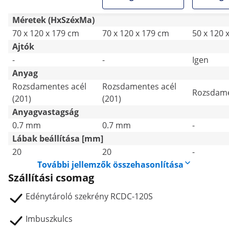
Méretek (HxSzéxMa)
70 x 120 x 179 cm
70 x 120 x 179 cm
50 x 120 
Ajtók
-
-
Igen
Anyag
Rozsdamentes acél
Rozsdamentes acél
Rozsdame
(201)
(201)
Anyagvastagság
0.7 mm
0.7 mm
-
Lábak beállítása [mm]
20
20
-
További jellemzők összehasonlítása
Szállítási csomag
Edénytároló szekrény RCDC-120S
Imbuszkulcs