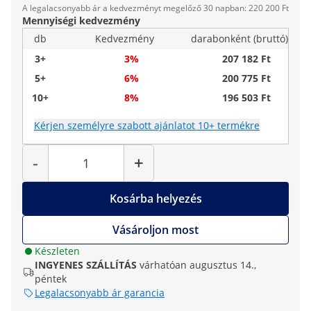
A legalacsonyabb ár a kedvezményt megelőző 30 napban: 220 200 Ft
Mennyiségi kedvezmény
db
Kedvezmény
darabonként (bruttó)
3+
3%
207 182 Ft
5+
6%
200 775 Ft
10+
8%
196 503 Ft
Kérjen személyre szabott ajánlatot 10+ termékre
Mennyiség
-
+
Kosárba helyezés
Vásároljon most
Készleten
INGYENES SZÁLLÍTÁS
várhatóan augusztus 14.,
péntek
Legalacsonyabb ár garancia