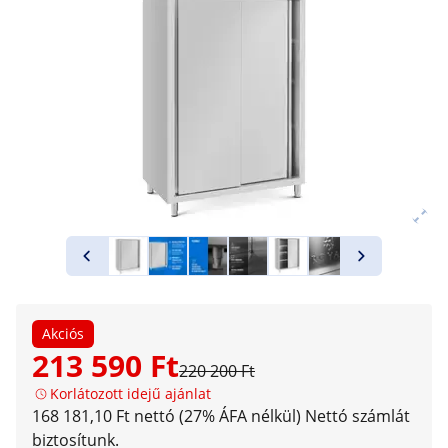
Akciós
213 590 Ft
220 200 Ft
Korlátozott idejű ajánlat
168 181,10 Ft nettó (27% ÁFA nélkül)
Nettó számlát
biztosítunk.