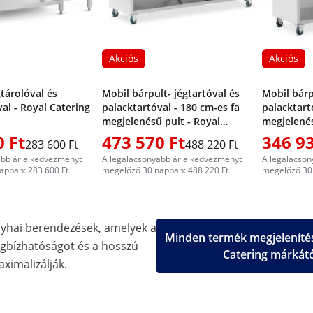
Akciós
Akciós
gtárolóval és
Mobil bárpult- jégtartóval és
Mobil bárp
al - Royal Catering
palacktartóval - 180 cm-es fa
palacktart
megjelenésű pult - Royal
megjelenés
Catering
Catering
0 Ft
473 570 Ft
346 93
283 600 Ft
488 220 Ft
abb ár a kedvezményt
A legalacsonyabb ár a kedvezményt
A legalacson
apban: 283 600 Ft
megelőző 30 napban: 488 220 Ft
megelőző 30 
nyhai berendezések, amelyek a
Minden termék megjelenítés
gbízhatóságot és a hosszú
Catering márkát
aximalizálják.