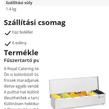
Szállítási súly
1.4 kg
Szállítási csomag
ház fedéllel
6 edény
Termékleírás
Fűszertartó pult - rozsdamentes acél/PP - 6
A Royal Catering termékcsaládhoz tartozó RCCBS 6 fűszert
Ön is különböző összetevőit, mint például gyümölcseit, va
frissek maradjanak. A fűszertartó pult modern megoldást k
illetve egyéb vendéglátóipari szolgáltatók professzionális
A pulttal hat különböző rozsdamentes acél tartályt kap k
illeszthetőek a tartályba. A tartályok 450 ml kapacitásúak, 
Különösen hektikus konyhai műveletek során nyújt prakti