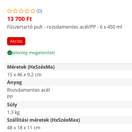
(0)
13 700 Ft
Fűszertartó pult - rozsdamentes acél/PP - 6 x 450 ml
Akciós
Jelenleg megjelenített
Méretek (HxSzéxMa)
15 x 46 x 9.2 cm
Anyag
Rozsdamentes acél
PP
Súly
1.3 kg
Szállítási méretek (HxSzéxMax)
48 x 18 x 11 cm