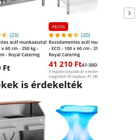
Akciós
(23)
(20)
tes acél munkaasztal
Rozsdamentes acél munkaasztal
 x 60 cm - 250 kg -
- ECO - 100 x 60 cm - 250 kg -
m - Royal Catering
Royal Catering
41 210 Ft
45 19
41 380 Ft
 Ft
A legalacsonyabb ár a kedvezményt
A legalacs
megelőző 30 napban: 41 380 Ft
megelőző 3
kek is érdekelték
Kerti fot
világítás