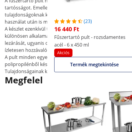
A fűszertartó pult háza kiváló minőségű rozsdamentes acélbó
tartósságot. Emellett az anyag rendkívül ellenálló, ezáltal 
tulajdonságoknak köszönhetően tökéletes választás élelmi
(23)
használat után is megőrzi higiénikusságát az anyag.
16 440 Ft
A készlet ezenkívül tartalmaz egy praktikus fedelet is, am
különösen alkalamas élelmiszerek feldolgozásához és táro
Fűszertartó pult - rozsdamentes
lezárását, ugyanis optimálisan illeszkedik a pultra. Enn
acél - 6 x 450 ml
ízletesen hozzávalói. A fedél különösen forró nyári napok
Akciós
A pult minden egyes eleme egyenként is levehető, ezáltal 
polipropilénből készült edények tisztítésa szintén egys
Termék megtekintése
Tulajdonságainak köszönhetően a Royal Catering RCCBS 5 f
Megfelel