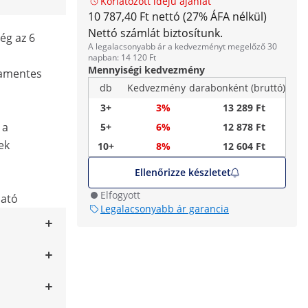
Korlátozott idejű ajánlat
10 787,40 Ft nettó (27% ÁFA nélkül)
Nettó számlát biztosítunk.
ég az 6
A legalacsonyabb ár a kedvezményt megelőző 30
napban: 14 120 Ft
Mennyiségi kedvezmény
damentes
db
Kedvezmény
darabonként (bruttó)
3+
3%
13 289 Ft
 a
5+
6%
12 878 Ft
ek
10+
8%
12 604 Ft
Ellenőrizze készletet
Elfogyott
ató
Legalacsonyabb ár garancia