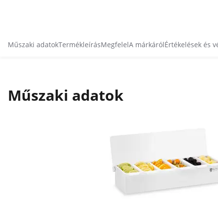
Műszaki adatok
Termékleírás
Megfelel
A márkáról
Értékelések és 
Műszaki adatok