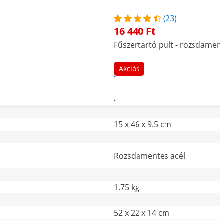
(23)
16 440 Ft
Fűszertartó pult - rozsdament
Akciós
15 x 46 x 9.5 cm
Rozsdamentes acél
1.75 kg
52 x 22 x 14 cm