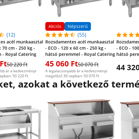
Akciós
Népszerű
(12)
(55)
es acél munkaasztal
Rozsdamentes acél munkaasztal
Rozsdamen
x 70 cm - 250 kg -
- ECO - 120 x 60 cm - 250 kg -
- ECO - 100
 - Royal Catering
hátsó peremmel - Royal Catering
hátsó pere
Ft
45 060 Ft
50 220 Ft
50 070 Ft
44 320
abb ár a kedvezményt
A legalacsonyabb ár a kedvezményt
apban: 50 220 Ft
megelőző 30 napban: 50 070 Ft
et, azokat a következő termé