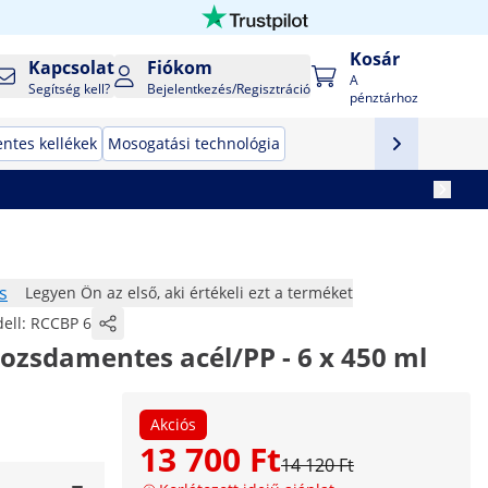
Kosár
Kapcsolat
Fiókom
A
Segítség kell?
Bejelentkezés/Regisztráció
pénztárhoz
ntes kellékek
Mosogatási technológia
s
Legyen Ön az első, aki értékeli ezt a terméket
ell:
RCCBP 6
 rozsdamentes acél/PP - 6 x 450 ml
Akciós
13 700 Ft
14 120 Ft