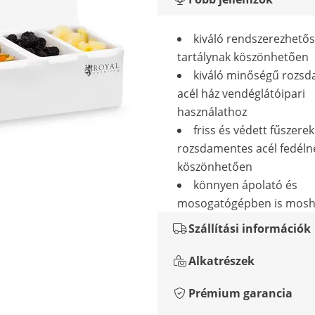
kiváló rendszerezhetős
tartálynak köszönhetően
kiváló minőségű rozs
acél ház vendéglátóipari
használathoz
friss és védett fűszerek
rozsdamentes acél fedéln
köszönhetően
könnyen ápolató és
mosogatógépben is mosh
Szállítási információk
Alkatrészek
Prémium garancia