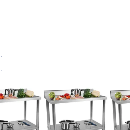
l készült, ezáltal garantálja a magas stabilitást, illetve
védelmet biztosít a biológiai és kémiai reakciók ellen. Ezen
szerekkel való érintkezéshez. Ezáltal akár hosszú
ely polipropilénből (PP) készült. Ez a műanyag szagtalan és
lásához. A fedél lehetővé teszi a fűszerek biztonságos
ek köszönhetően még hosszabb ideig maradnak frissek és
on nyújt hasznos védelmet a rovarok ellen.
könnyen megtölthetőek, illetve üríthetőek. A
zerű, ugyanis az összes elem mosható mosogatógépben is.
űszertartó pultja ideális kiegészítője konyhájának!