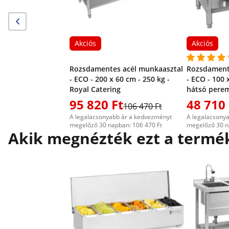
Akciós
Akciós
Rozsdamentes acél munkaasztal
Rozsdament
- ECO - 200 x 60 cm - 250 kg -
- ECO - 100 
Royal Catering
hátsó perem
95 820 Ft
48 710 
106 470 Ft
A legalacsonyabb ár a kedvezményt
A legalacsony
megelőző 30 napban: 106 470 Ft
megelőző 30 n
Akik megnézték ezt a termék