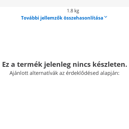
1.8 kg
További jellemzők összehasonlítása
Ez a termék jelenleg nincs készleten.
 x 450 ml
Ajánlott alternatívák az érdeklődésed alapján:
artó pult ideális kiegészítője konyhájának. Rendszerezze
gy fűszereit a különálló fűszertartókban, hogy azok mindig
ínál éttermek, bisztrók, bárok, gyorséttermek, fesztiválok,
 konyháinak.
ézhez, amelyek külön-külön tölthetőek meg, majd
így összesen akár 2,7 liter élelmiszer is tárolható a pulton.
kus segítséget termékünk.