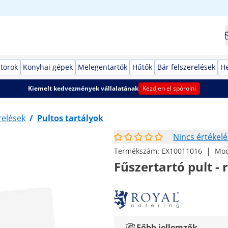
torok
Konyhai gépek
Melegentartók
Hűtők
Bár felszerelések
He
Kiemelt kedvezmények vállalatának
Kezdjen el spórolni
relések
/
Pultos tartályok
Nincs értékelé
|
Termékszám:
EX10011016
Mod
Fűszertartó pult -
Főbb jellemzők