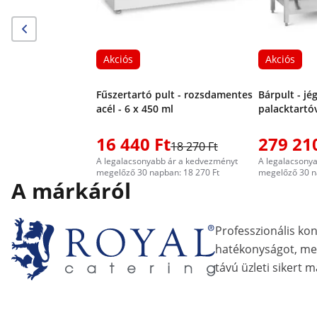
Akciós
Akciós
Fűszertartó pult - rozsdamentes
Bárpult - jé
acél - 6 x 450 ml
palacktartóv
16 440 Ft
279 21
18 270 Ft
A legalacsonyabb ár a kedvezményt
A legalacsony
megelőző 30 napban: 18 270 Ft
megelőző 30 n
A márkáról
Professzionális ko
hatékonyságot, me
távú üzleti sikert m