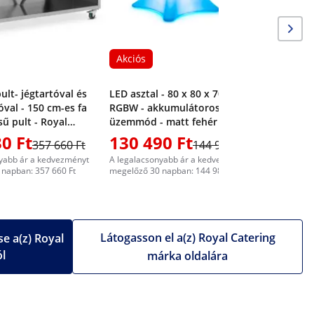
Akciós
ult- jégtartóval és
LED asztal - 80 x 80 x 70 cm -
óval - 150 cm-es fa
RGBW - akkumulátoros
ű pult - Royal
üzemmód - matt fehér
0 Ft
130 490 Ft
357 660 Ft
144 989 Ft
94 49
yabb ár a kedvezményt
A legalacsonyabb ár a kedvezményt
napban: 357 660 Ft
megelőző 30 napban: 144 989 Ft
Látogasson el a(z) Royal Catering
e a(z) Royal
ól
márka oldalára