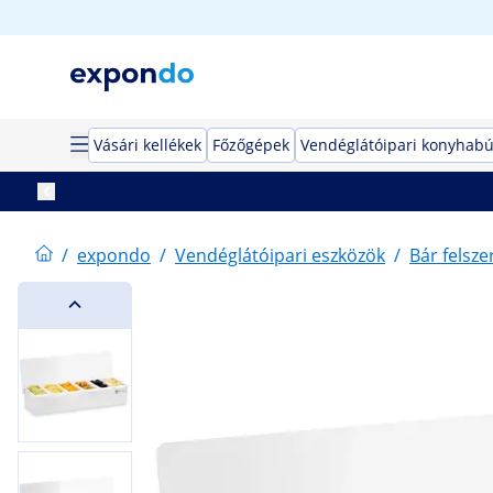
Vásári kellékek
Főzőgépek
Vendéglátóipari konyhabú
/
expondo
/
Vendéglátóipari eszközök
/
Bár felsze