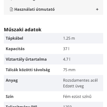
Használati útmutató
Műszaki adatok
Tápkábel
1.25 m
Kapacitás
37 l
Víztartály űrtartalma
4.7 l
Tálcák közötti távolság
75 mm
Anyag
Rozsdamentes acél
Edzett üveg
Szín
Fém ezüst színű