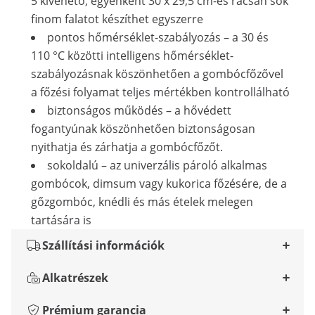
5 kivehető, egyenként 30 x 29,5 cm-es rácsán sok
finom falatot készíthet egyszerre
pontos hőmérséklet-szabályozás – a 30 és
110 °C közötti intelligens hőmérséklet-
szabályozásnak köszönhetően a gombócfőzővel
a főzési folyamat teljes mértékben kontrollálható
biztonságos működés – a hővédett
fogantyúnak köszönhetően biztonságosan
nyithatja és zárhatja a gombócfőzőt.
sokoldalú – az univerzális pároló alkalmas
gombócok, dimsum vagy kukorica főzésére, de a
gőzgombóc, knédli és más ételek melegen
tartására is
Szállítási információk
Alkatrészek
Prémium garancia