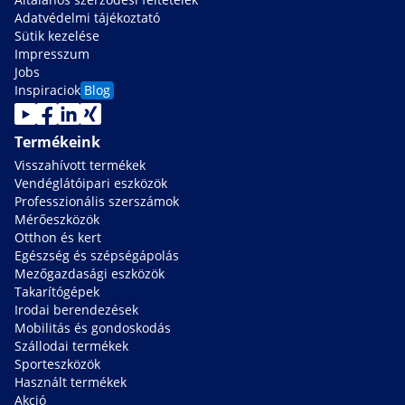
Adatvédelmi tájékoztató
Sütik kezelése
Impresszum
Jobs
Inspiraciok
Blog
Termékeink
Visszahívott termékek
Vendéglátóipari eszközök
Professzionális szerszámok
Mérőeszközök
Otthon és kert
Egészség és szépségápolás
Mezőgazdasági eszközök
Takarítógépek
Irodai berendezések
Mobilitás és gondoskodás
Szállodai termékek
Sporteszközök
Használt termékek
Akció