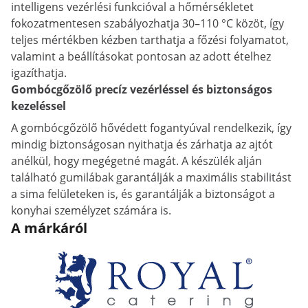
intelligens vezérlési funkcióval a hőmérsékletet
fokozatmentesen szabályozhatja 30–110 °C közöt, így
teljes mértékben kézben tarthatja a főzési folyamatot,
valamint a beállításokat pontosan az adott ételhez
igazíthatja.
Gombócgőzölő precíz vezérléssel és biztonságos
kezeléssel
A gombócgőzölő hővédett fogantyúval rendelkezik, így
mindig biztonságosan nyithatja és zárhatja az ajtót
anélkül, hogy megégetné magát. A készülék alján
található gumilábak garantálják a maximális stabilitást
a sima felületeken is, és garantálják a biztonságot a
konyhai személyzet számára is.
A márkáról