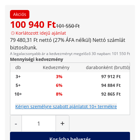
Akciós
100 940 Ft
101 550 Ft
Korlátozott idejű ajánlat
79 480,31 Ft nettó (27% ÁFA nélkül)
Nettó számlát
biztosítunk.
A legalacsonyabb ár a kedvezményt megelőző 30 napban: 101 550 Ft
Mennyiségi kedvezmény
db
Kedvezmény
darabonként (bruttó)
3+
3%
97 912 Ft
5+
6%
94 884 Ft
10+
8%
92 865 Ft
Kérjen személyre szabott ajánlatot 10+ termékre
Mennyiség
-
+
Kosárba helyezés