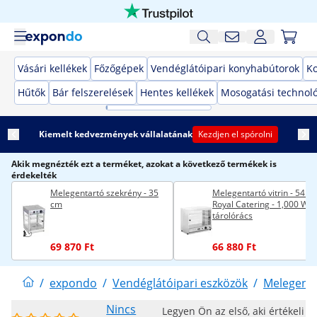
Vásári kellékek
Főzőgépek
Vendéglátóipari konyhabútorok
K
Hűtők
Bár felszerelések
Hentes kellékek
Mosogatási technol
Kiemelt kedvezmények vállalatának
Kezdjen el spórolni
Akik megnézték ezt a terméket, azokat a következő termékek is
érdekelték
Melegentartó szekrény - 35
Melegentartó vitrin - 54 cm
cm
Royal Catering - 1,000 W - 
tárolórács
69 870 Ft
66 880 Ft
/
expondo
/
Vendéglátóipari eszközök
/
Melegent
Nincs
Legyen Ön az első, aki értékeli