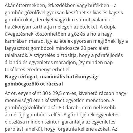
Akár éttermekben, étkezdékben vagy büfékben – a
gombóc gőzölővel gyorsan készíthet szilvás és kajszis
gombócokat, derelyét vagy dim sumot, valamint
hatékonyan tarthatja melegen az ételeket. A dupla
üvegezésnek köszönhetően a gőz és a hő a nagy
kamrában marad, így az ételek gyorsan megfőnek, így a
fagyasztott gombócok mindössze 20 perc alatt
tálalhatók. A szigetelés biztosítja, hogy a párafejlődés
állandó és egyenletes maradjon, így minden nap
tökéletes eredményt érhet el.
Nagy térfogat, maximális hatékonyság:
gombócgőzölő öt ráccsal
Az öt, egyenként 30 x 29,5 cm-es, kivehető rácson nagy
mennyiségű ételt készíthet egyetlen menetben. A
gombócgőzölőben akár 80 darab, 7 cm-nél kisebb
átmérőjű gombóc is elfér. A gőz hőjének egyenletes
eloszlása minden szinten garantálja az egyenletes
párolást, anélkül, hogy forgatnia kellene azokat. Az