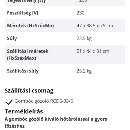
Teljesítmény [W]
1250
Feszültség [V]
230
Méretek (HxSzéxMa)
47 x 38.5 x 75 cm
Súly
22.5 kg
Szállítási méretek
51 x 44 x 81 cm
(HxSzéxMax)
Szállítási súly
25.2 kg
Szállítási csomag
Gombóc gőzölő RCDS-38/5
Termékleírás
A gombóc gőzölő kiváló hőtárolással a gyors
főzéshez