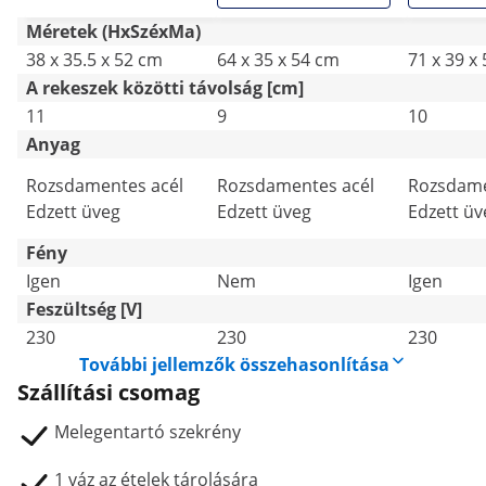
Méretek (HxSzéxMa)
38 x 35.5 x 52 cm
64 x 35 x 54 cm
71 x 39 x
A rekeszek közötti távolság [cm]
11
9
10
Anyag
Rozsdamentes acél
Rozsdamentes acél
Rozsdame
Edzett üveg
Edzett üveg
Edzett üv
Fény
Igen
Nem
Igen
Feszültség [V]
230
230
230
További jellemzők összehasonlítása
Szállítási csomag
Melegentartó szekrény
1 váz az ételek tárolására