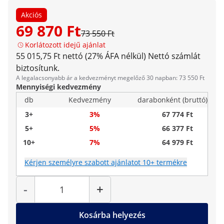
Akciós
69 870 Ft
73 550 Ft
Korlátozott idejű ajánlat
55 015,75 Ft nettó (27% ÁFA nélkül)
Nettó számlát
biztosítunk.
A legalacsonyabb ár a kedvezményt megelőző 30 napban: 73 550 Ft
Mennyiségi kedvezmény
db
Kedvezmény
darabonként (bruttó)
3+
3%
67 774 Ft
5+
5%
66 377 Ft
10+
7%
64 979 Ft
Kérjen személyre szabott ajánlatot 10+ termékre
Mennyiség
-
+
Kosárba helyezés