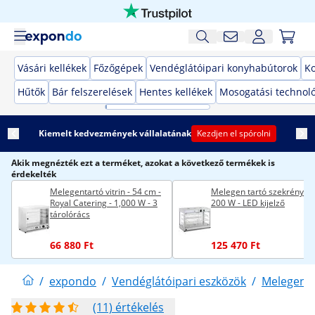
Vásári kellékek
Főzőgépek
Vendéglátóipari konyhabútorok
K
Hűtők
Bár felszerelések
Hentes kellékek
Mosogatási technol
Kiemelt kedvezmények vállalatának
Kezdjen el spórolni
Akik megnézték ezt a terméket, azokat a következő termékek is
érdekelték
Melegentartó vitrin - 54 cm -
Melegen tartó szekrény - 
Royal Catering - 1,000 W - 3
200 W - LED kijelző
tárolórács
66 880 Ft
125 470 Ft
/
expondo
/
Vendéglátóipari eszközök
/
Melegent
(11) értékelés