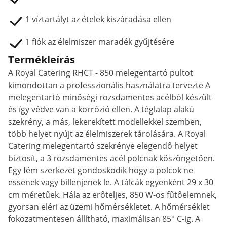
1 víztartályt az ételek kiszáradása ellen
1 fiók az élelmiszer maradék gyűjtésére
Termékleírás
A Royal Catering RHCT - 850 melegentartó pultot
kimondottan a professzionális használatra tervezte A
melegentartó minőségi rozsdamentes acélból készült
és így védve van a korrózió ellen. A téglalap alakú
szekrény, a más, lekerekített modellekkel szemben,
több helyet nyújt az élelmiszerek tárolására. A Royal
Catering melegentartó szekrénye elegendő helyet
biztosít, a 3 rozsdamentes acél polcnak köszöngetően.
Egy fém szerkezet gondoskodik hogy a polcok ne
essenek vagy billenjenek le. A tálcák egyenként 29 x 30
cm méretűek. Hála az erőteljes, 850 W-os fűtőelemnek,
gyorsan eléri az üzemi hőmérsékletet. A hőmérséklet
fokozatmentesen állítható, maximálisan 85° C-ig. A