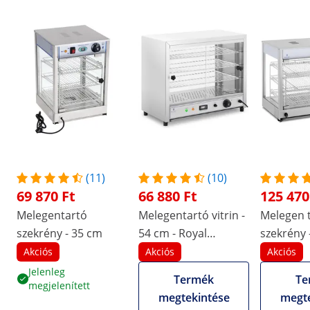
(11)
(10)
69 870 Ft
66 880 Ft
125 470
Melegentartó
Melegentartó vitrin -
Melegen 
szekrény - 35 cm
54 cm - Royal
szekrény 
Catering - 1,000 W - 3
LED kijelz
Akciós
Akciós
Akciós
tárolórács
Jelenleg
Termék
Te
megjelenített
megtekintése
megte