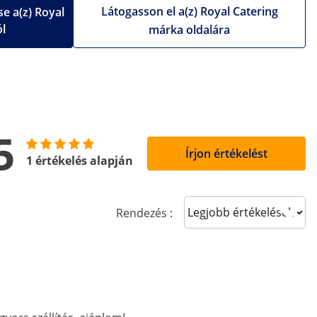
Látogasson el a(z) Royal Catering
e a(z) Royal
ól
márka oldalára
5
Írjon értékelést
1 értékelés alapján
Sort reviews
Rendezés :