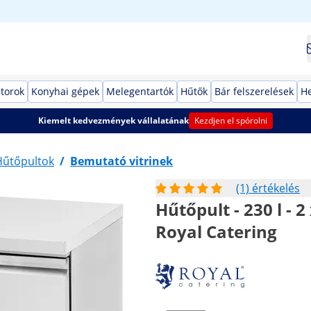
torok
Konyhai gépek
Melegentartók
Hűtők
Bár felszerelések
He
Kiemelt kedvezmények vállalatának
Kezdjen el spórolni
Hűtőpultok
/
Bemutató vitrinek
(1) értékelés
Hűtőpult - 230 l - 2
Royal Catering