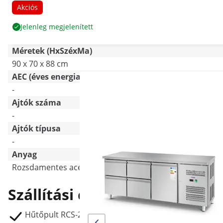
Akciós
Jelenleg megjelenített
Méretek (HxSzéxMa)
90 x 70 x 88 cm
AEC (éves energiafogyasztás) [kWh]
-
Ajtók száma
-
Ajtók típusa
-
Anyag
Rozsdamentes acél
Szállítási csomag
Hűtőpult RCS-230D