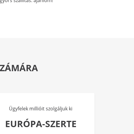
yors szállítás. ajánlom!
 SZÁMÁRA
Ügyfelek millióit szolgáljuk ki
EURÓPA-SZERTE