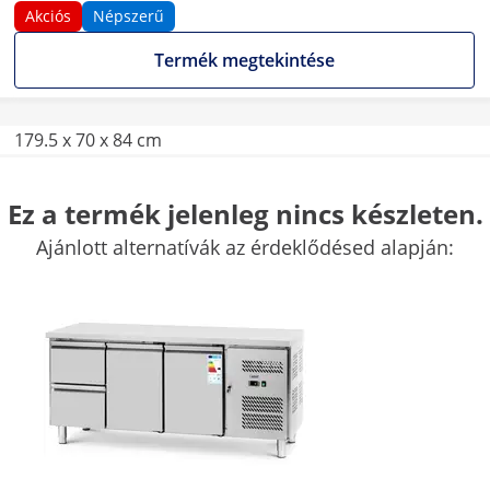
Akciós
Népszerű
Termék megtekintése
179.5 x 70 x 84 cm
1156
Ez a termék jelenleg nincs készleten.
Ajánlott alternatívák az érdeklődésed alapján:
2
Csapóajtók
Rozsdamentes acél
További jellemzők összehasonlítása