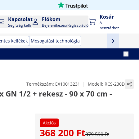
Kosár
Kapcsolat
Fiókom
A
Segítség kell?
Bejelentkezés/Regisztráció
pénztárhoz
ntes kellékek
Mosogatási technológia
|
Termékszám:
EX10013231
Modell:
RCS-230D
 x GN 1/2 + rekesz - 90 x 70 cm -
Akciós
368 200 Ft
379 590 Ft