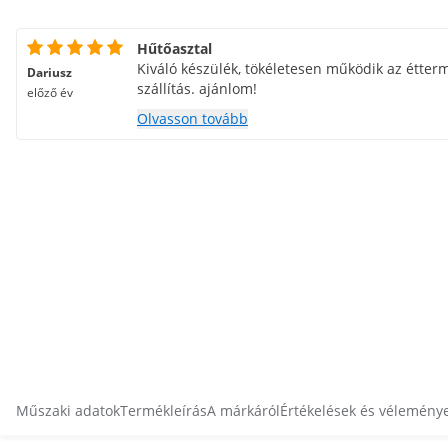
Hűtőasztal
Kiváló készülék, tökéletesen működik az étter
Dariusz
szállítás. ajánlom!
előző év
Olvasson tovább
Műszaki adatok
Termékleírás
A márkáról
Értékelések és vélemény