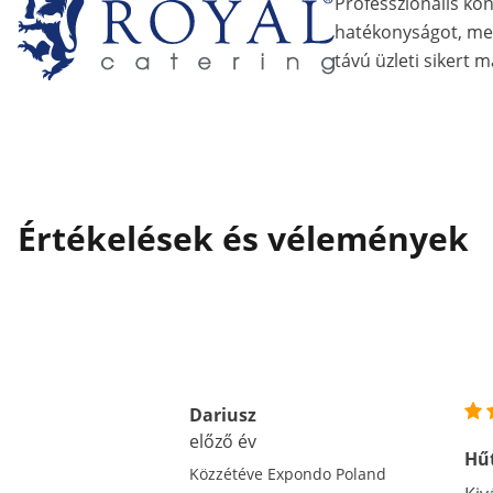
Professzionális ko
hatékonyságot, me
távú üzleti sikert m
Értékelések és vélemények
Dariusz
előző év
Hű
Közzétéve Expondo Poland