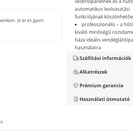
vezérlőpanelnek és a hűtő
automatikus leolvasztási
funkciójának köszönhető
memben. Jó ár és gyors
professzionális – a hűt
kiváló minőségű rozsdame
háza ideális vendéglátóipa
használatra
Szállítási információk
Alkatrészek
Prémium garancia
Használati útmutató
ek