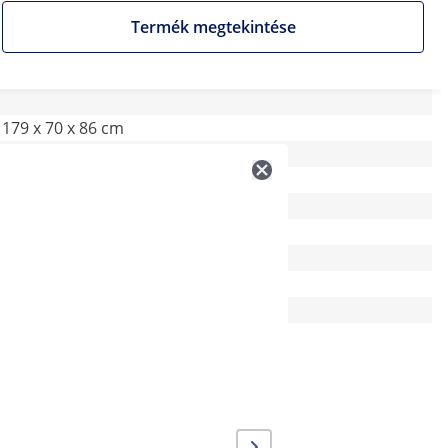
Termék megtekintése
179 x 70 x 86 cm
-
-
-
Rozsdamentes acél