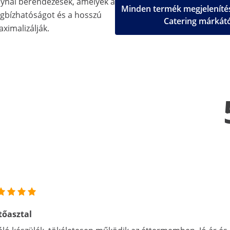
nyhai berendezések, amelyek a
Minden termék megjelenítés
gbízhatóságot és a hosszú
Catering márkát
aximalizálják.
tőasztal