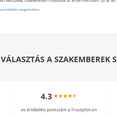
áló készülék, tökéletesen működik az éttermemben. Jó ár és g
eti értékelés megjelenítése
 VÁLASZTÁS A SZAKEMBEREK
4.3
-es értékelési pontszám a Trustpilot-on