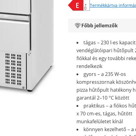
Termékkártya informá
Főbb jellemzők
tágas – 230 l-es kapaci
vendéglátóipari hűtőpult 
fiókkal és egy további rek
rendelkezik
gyors – a 235 W-os
kompresszornak köszönh
pizza hűtőpult hatékony h
garantál 2–10 °C között
praktikus – a fiókos hű
x 70 cm-es, tágas, hűtött
munkafelületet kínál
könnyen kezelhető – a d