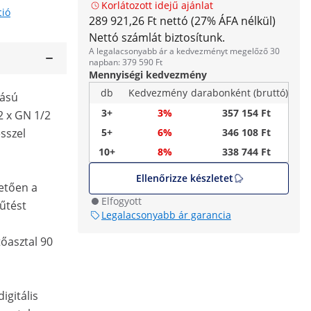
Korlátozott idejű ajánlat
ció
289 921,26 Ft nettó (27% ÁFA nélkül)
Nettó számlát biztosítunk.
A legalacsonyabb ár a kedvezményt megelőző 30
napban: 379 590 Ft
Mennyiségi kedvezmény
db
Kedvezmény
darabonként (bruttó)
tású
3+
3%
357 154 Ft
2 x GN 1/2
esszel
5+
6%
346 108 Ft
10+
8%
338 744 Ft
Ellenőrizze készletet
etően a
Elfogyott
űtést
Legalacsonyabb ár garancia
tőasztal 90
igitális