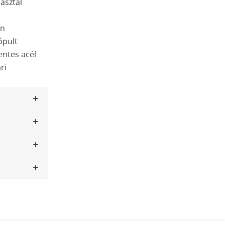
asztal
en
őpult
ntes acél
ri