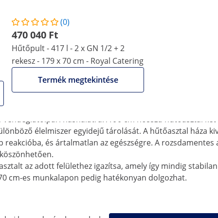
(0)
ering hűtőpultján!
470 040 Ft
lmiszereket a gyors további feldolgozáshoz. A professzionál
Hűtőpult - 417 l - 2 x GN 1/2 + 2
álasztás pizzériák és salátabárok, kebab- és falafeléttermek s
rekesz - 179 x 70 cm - Royal Catering
hűtésére – egészítse ki vendéglátóipari válla
Termék megtekintése
kínál. A hőmérséklet beállítása rendkívül egyszerű a digitál
eállított hőmérsékletet. A 235 W-os kompresszor biztosítja a
elkezik, ami csökkenti az áramköltségeket és a munkaidőt.
 vendéglátóipari hasnálatra. A 90 cm hosszú hűtőasztal két 
 különböző élelmiszer egyidejű tárolását. A hűtőasztal háza 
lép reakcióba, és ártalmatlan az egészségre. A rozsdamentes a
k köszönhetően.
sztalt az adott felülethez igazítsa, amely így mindig stabil
x 70 cm-es munkalapon pedig hatékonyan dolgozhat.