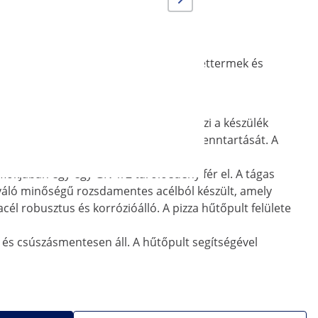
is hűtőasztalt éttermek, kávézók, gyorséttermek és
zámára is.
lkozását most!
is vezérlőpanel segítségével, amely jelzi a készülék
 kívánt hőmérséklet gyors elérését és fenntartását. A
fiókjában egy-egy GN 1/2 tárolóedény fér el. A tágas
kiváló minőségű rozsdamentes acélból készült, amely
cél robusztus és korrózióálló. A pizza hűtőpult felülete
an és csúszásmentesen áll. A hűtőpult segítségével