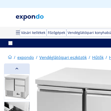
Vásári kellékek
Főzőgépek
Vendéglátóipari konyhabú
/
expondo
/
Vendéglátóipari eszközök
/
Hűtők
/