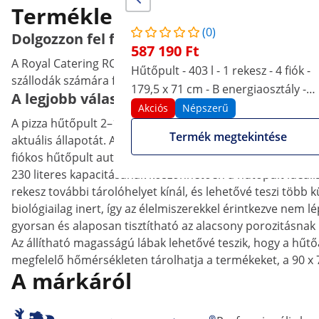
Termékleírás
(0)
Dolgozzon fel friss élelmiszerek a Royal Cat
587 190 Ft
A Royal Catering RCS-230D hűtőpult garantálja a friss éle
Hűtőpult - 403 l - 1 rekesz - 4 fiók -
szállodák számára fejlesztették ki, de termékünk ideális v
179,5 x 71 cm - B energiaosztály -
A legjobb választás az ételek tárolására és 
rozsdamentes acél - Royal Catering
Akciós
Népszerű
A pizza hűtőpult 2–10 °C-os hűtési hőmérséklet-tartományt 
Termék megtekintése
aktuális állapotát. Az automata termosztát fenntartja a b
fiókos hűtőpult automatikus leolvasztási funkcióval rend
230 literes kapacitásának köszönhetően a hűtőpult ideális
rekesz további tárolóhelyet kínál, és lehetővé teszi több
biológiailag inert, így az élelmiszerekkel érintkezve nem 
gyorsan és alaposan tisztítható az alacsony porozitásna
Az állítható magasságú lábak lehetővé teszik, hogy a hűtőa
megfelelő hőmérsékleten tárolhatja a termékeket, a 90 
A márkáról