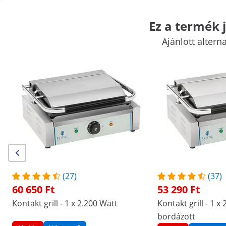
Ez a termék j
Ajánlott altern
Vásári kellékek
Főzőgépek
Vendéglátóipari konyhabútorok
K
Hűtők
Bár felszerelések
Hentes kellékek
Mosogatási technol
Kiemelt kedvezmények vállalatának
Kezdjen el spórolni
/
expondo
/
Vendéglátóipari eszközök
/
Főzőgépe
(15) értékelés
|
Termékszám:
EX10010246
Modell:
RCKG-3600-G
Kontakt grill - 2 x 1.800 Watt -
(27)
(37)
bordázott - 2.0
60 650 Ft
53 290 Ft
Kontakt grill - 1 x 2.200 Watt
Kontakt grill - 1 x
1/7
bordázott