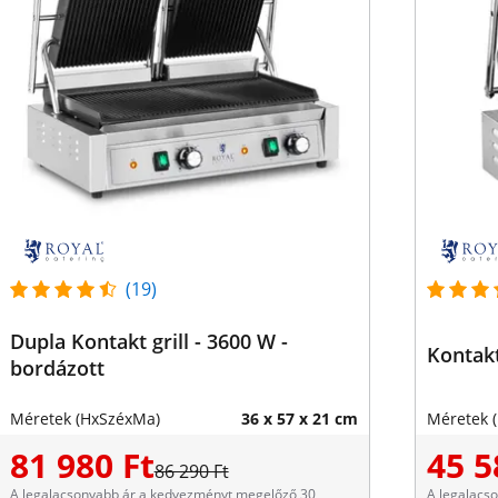
(19)
Dupla Kontakt grill - 3600 W -
Kontakt
bordázott
Méretek (HxSzéxMa)
36 x 57 x 21 cm
Méretek 
81 980 Ft
45 5
86 290 Ft
A legalacsonyabb ár a kedvezményt megelőző 30
A legalacs