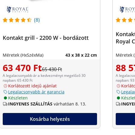
(8)
Kontakt
Kontakt grill - 2200 W - bordázott
Royal C
Méretek (HxSzéxMa)
43 x 38 x 22 cm
Méretek 
63 470 Ft
88 5
65 430 Ft
A legalacsonyabb ár a kedvezményt megelőző 30
A legalacs
napban: 65 430 Ft
napban: 93 
Korlátozott idejű ajánlat
Korláto
Legalacsonyabb ár garancia
Legala
Készleten
Készle
INGYENES SZÁLLÍTÁS
várhatóan 8. 13.
INGYE
Kosárba helyezés