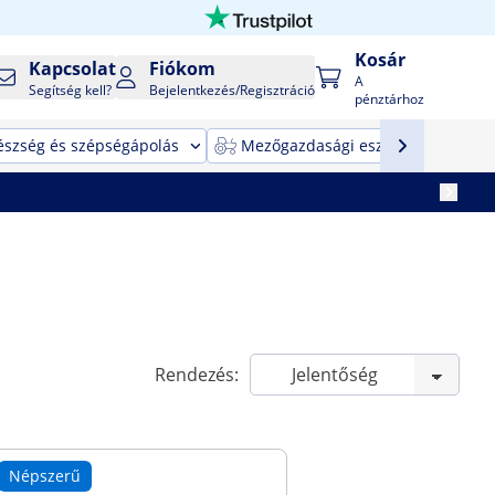
Kosár
Kapcsolat
Fiókom
A
Segítség kell?
Bejelentkezés/Regisztráció
pénztárhoz
észség és szépségápolás
Mezőgazdasági eszközök
T
Rendezés:
Népszerű