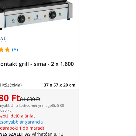
(8)
ontakt grill - sima - 2 x 1.800
(HxSzéxMa)
37 x 57 x 20 cm
80 Ft
81 630 Ft
onyabb ár a kedvezményt megelőző 30
630 Ft
zott idejű ajánlat
csonyabb ár garancia
 darabok! 1 db maradt.
NES SZÁLLÍTÁS
várhatóan 8. 13.