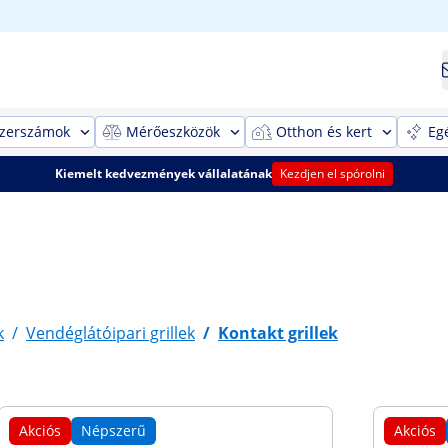
szerszámok
Mérőeszközök
Otthon és kert
Eg
Kiemelt kedvezmények vállalatának
Kezdjen el spórolni
k
/
Vendéglátóipari grillek
/
Kontakt grillek
Akciós
Népszerű
Akciós