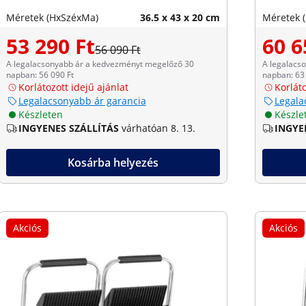
Méretek (HxSzéxMa)
36.5 x 43 x 20 cm
Méretek 
53 290 Ft
60 6
56 090 Ft
A legalacsonyabb ár a kedvezményt megelőző 30
A legalacs
napban: 56 090 Ft
napban: 63 
Korlátozott idejű ajánlat
Korláto
Legalacsonyabb ár garancia
Legala
Készleten
Készle
INGYENES SZÁLLÍTÁS
várhatóan 8. 13.
INGYE
Kosárba helyezés
Akciós
Akciós