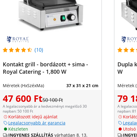
(10)
Kontakt grill - bordázott + sima -
Dupla k
Royal Catering - 1,800 W
W
Méretek (HxSzéxMa)
37 x 31 x 21 cm
Méretek 
47 600 Ft
79 1
50 100 Ft
A legalacsonyabb ár a kedvezményt megelőző 30
A legalacs
napban: 50 100 Ft
napban: 81 
Korlátozott idejű ajánlat
Korláto
Legalacsonyabb ár garancia
Legala
Készleten
Utolsó
INGYENES SZÁLLÍTÁS
várhatóan 8. 13.
INGYE