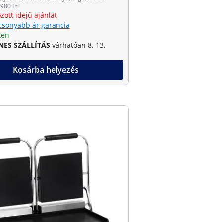
980 Ft
zott idejű ajánlat
csonyabb ár garancia
ten
NES SZÁLLÍTÁS
várhatóan 8. 13.
Kosárba helyezés