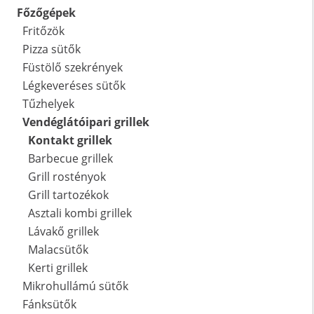
Főzőgépek
Fritőzök
Pizza sütők
Füstölő szekrények
Légkeveréses sütők
Tűzhelyek
Vendéglátóipari grillek
Kontakt grillek
Barbecue grillek
Grill rostényok
Grill tartozékok
Asztali kombi grillek
Lávakő grillek
Malacsütők
Kerti grillek
Mikrohullámú sütők
Fánksütők