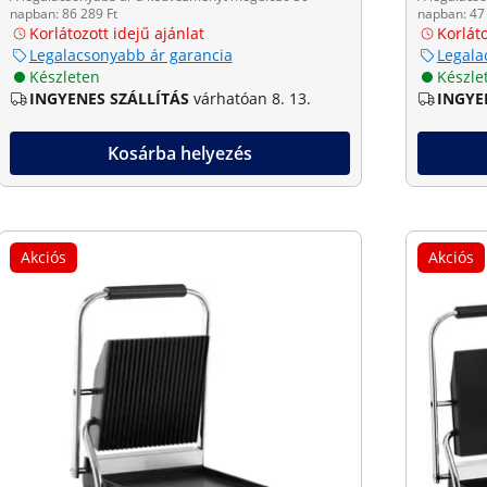
napban: 86 289 Ft
napban: 47 
Korlátozott idejű ajánlat
Korláto
Legalacsonyabb ár garancia
Legala
Készleten
Készle
INGYENES SZÁLLÍTÁS
várhatóan 8. 13.
INGYE
Kosárba helyezés
Akciós
Akciós