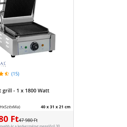
(15)
 grill - 1 x 1800 Watt
(HxSzéxMa)
40 x 31 x 21 cm
80 Ft
47 980 Ft
onyabb ár a kedvezményt megelőző 30