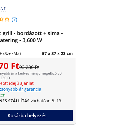
(7)
 grill - bordázott + sima -
atering - 3,600 W
(HxSzéxMa)
57 x 37 x 23 cm
70 Ft
93 230 Ft
onyabb ár a kedvezményt megelőző 30
230 Ft
zott idejű ajánlat
csonyabb ár garancia
ten
NES SZÁLLÍTÁS
várhatóan 8. 13.
Kosárba helyezés