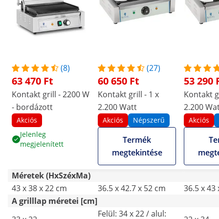
(8)
(27)
63 470 Ft
60 650 Ft
53 290 
Kontakt grill - 2200 W
Kontakt grill - 1 x
Kontakt gr
- bordázott
2.200 Watt
2.200 Wat
bordázot
Akciós
Akciós
Népszerű
Akciós
Jelenleg
Termék
Te
megjelenített
megtekintése
megte
Méretek (HxSzéxMa)
43 x 38 x 22 cm
36.5 x 42.7 x 52 cm
36.5 x 43
A grilllap méretei [cm]
Felül: 34 x 22 / alul: