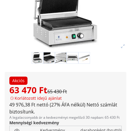
Akciós
63 470 Ft
65 430 Ft
Korlátozott idejű ajánlat
49 976,38 Ft nettó (27% ÁFA nélkül)
Nettó számlát
biztosítunk.
A legalacsonyabb ár a kedvezményt megelőző 30 napban: 65 430 Ft
Mennyiségi kedvezmény
db
Kedvezmény
darabonként (bruttó)