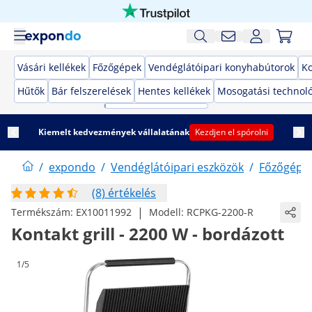
Vásári kellékek
Főzőgépek
Vendéglátóipari konyhabútorok
K
Hűtők
Bár felszerelések
Hentes kellékek
Mosogatási technol
Kiemelt kedvezmények vállalatának
Kezdjen el spórolni
/
expondo
/
Vendéglátóipari eszközök
/
Főzőgépe
(8) értékelés
|
Termékszám:
EX10011992
Modell:
RCPKG-2200-R
Kontakt grill - 2200 W - bordázott
1/5