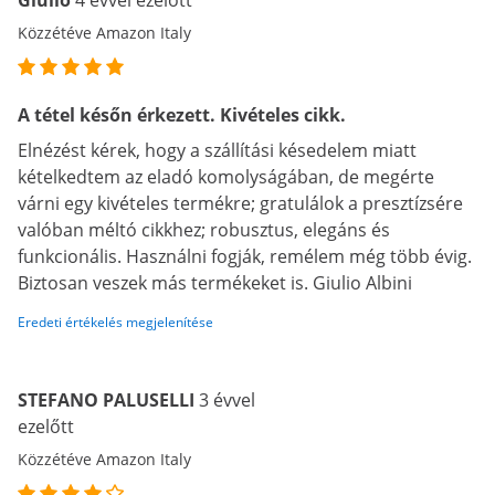
Giulio
4 évvel ezelőtt
Közzétéve Amazon Italy
A tétel későn érkezett. Kivételes cikk.
Elnézést kérek, hogy a szállítási késedelem miatt
kételkedtem az eladó komolyságában, de megérte
várni egy kivételes termékre; gratulálok a presztízsére
valóban méltó cikkhez; robusztus, elegáns és
funkcionális. Használni fogják, remélem még több évig.
Biztosan veszek más termékeket is. Giulio Albini
Eredeti értékelés megjelenítése
STEFANO PALUSELLI
3 évvel
ezelőtt
Közzétéve Amazon Italy