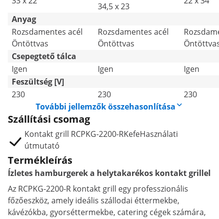
33 x 22
22 x 34
34,5 x 23
Anyag
Rozsdamentes acél
Rozsdamentes acél
Rozsdame
Öntöttvas
Öntöttvas
Öntöttva
Csepegtető tálca
Igen
Igen
Igen
Feszültség [V]
230
230
230
További jellemzők összehasonlítása
Szállítási csomag
Kontakt grill RCPKG-2200-RKefeHasználati
útmutató
Termékleírás
Ízletes hamburgerek a helytakarékos kontakt grillel
Az RCPKG-2200-R kontakt grill egy professzionális
főzőeszköz, amely ideális szállodai éttermekbe,
kávézókba, gyorséttermekbe, catering cégek számára,