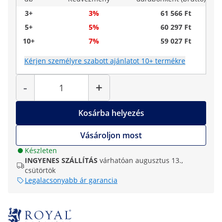
3+
3%
61 566 Ft
5+
5%
60 297 Ft
10+
7%
59 027 Ft
Kérjen személyre szabott ajánlatot 10+ termékre
Mennyiség
-
+
Kosárba helyezés
Vásároljon most
Készleten
INGYENES SZÁLLÍTÁS
várhatóan augusztus 13.,
csütörtök
Legalacsonyabb ár garancia