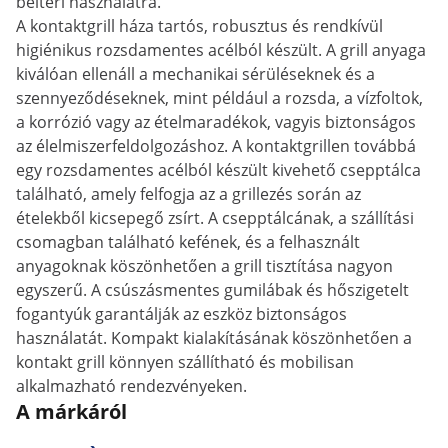
beltéri használatra.
A kontaktgrill háza tartós, robusztus és rendkívül
higiénikus rozsdamentes acélból készült. A grill anyaga
kiválóan ellenáll a mechanikai sérüléseknek és a
szennyeződéseknek, mint például a rozsda, a vízfoltok,
a korrózió vagy az ételmaradékok, vagyis biztonságos
az élelmiszerfeldolgozáshoz. A kontaktgrillen továbbá
egy rozsdamentes acélból készült kivehető csepptálca
található, amely felfogja az a grillezés során az
ételekből kicsepegő zsírt. A csepptálcának, a szállítási
csomagban található kefének, és a felhasznált
anyagoknak köszönhetően a grill tisztítása nagyon
egyszerű. A csúszásmentes gumilábak és hőszigetelt
fogantyúk garantálják az eszköz biztonságos
használatát. Kompakt kialakításának köszönhetően a
kontakt grill könnyen szállítható és mobilisan
alkalmazható rendezvényeken.
A márkáról