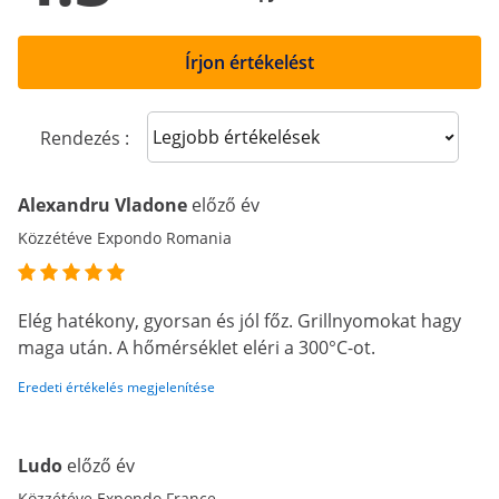
Írjon értékelést
Sort reviews
Rendezés :
Alexandru Vladone
előző év
Közzétéve Expondo Romania
Elég hatékony, gyorsan és jól főz. Grillnyomokat hagy
maga után. A hőmérséklet eléri a 300°C-ot.
Eredeti értékelés megjelenítése
Ludo
előző év
Közzétéve Expondo France