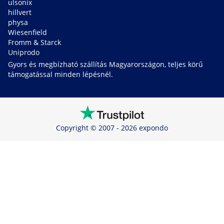
ulsonix
hillvert
physa
Wiesenfield
Fromm & Starck
Uniprodo
Gyors és megbízható szállítás Magyarországon, teljes körű
támogatással minden lépésnél.
Copyright © 2007 - 2026 expondo