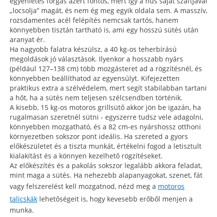
egyenletes forgás azért fontos, mert így a hús saját szaftjával
„locsolja” magát, és nem ég meg egyik oldala sem. A masszív,
rozsdamentes acél felépítés nemcsak tartós, hanem
könnyebben tisztán tartható is, ami egy hosszú sütés után
aranyat ér.
Ha nagyobb falatra készülsz, a 40 kg-os teherbírású
megoldások jó választások. Ilyenkor a hosszabb nyárs
(például 127–138 cm) több mozgásteret ad a rögzítésnél, és
könnyebben beállíthatod az egyensúlyt. Kifejezetten
praktikus extra a szélvédelem, mert segít stabilabban tartani
a hőt, ha a sütés nem teljesen szélcsendben történik.
A kisebb, 15 kg-os motoros grillsütő akkor jön be igazán, ha
rugalmasan szeretnél sütni - egyszerre tudsz vele adagolni,
könnyebben mozgatható, és a 82 cm-es nyárshossz otthoni
környezetben sokszor pont ideális. Ha szereted a gyors
előkészületet és a tiszta munkát, értékelni fogod a letisztult
kialakítást és a könnyen kezelhető rögzítéseket.
Az előkészítés és a pakolás sokszor legalább akkora feladat,
mint maga a sütés. Ha nehezebb alapanyagokat, szenet, fát
vagy felszerelést kell mozgatnod, nézd meg a
motoros
talicskák
lehetőségeit is, hogy kevesebb erőből menjen a
munka.