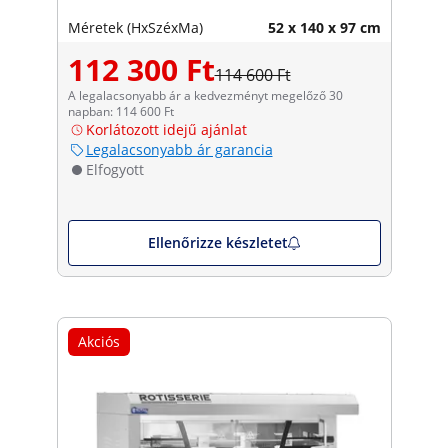
Méretek (HxSzéxMa)
52 x 140 x 97 cm
112 300 Ft
114 600 Ft
A legalacsonyabb ár a kedvezményt megelőző 30
napban: 114 600 Ft
Korlátozott idejű ajánlat
Legalacsonyabb ár garancia
Elfogyott
Ellenőrizze készletet
Akciós