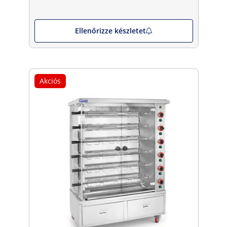
Ellenőrizze készletet
Akciós