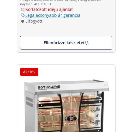
napban: 400 610 Ft
Korlátozott idejű ajánlat
Legalacsonyabb ár garancia
Elfogyott
Ellenőrizze készletet
Akciós