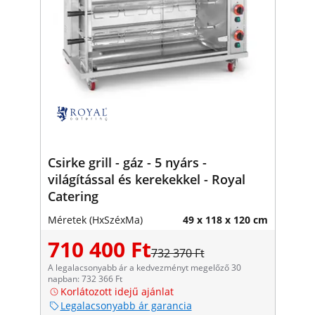
Csirke grill - gáz - 5 nyárs -
világítással és kerekekkel - Royal
Catering
Méretek (HxSzéxMa)
49 x 118 x 120 cm
710 400 Ft
732 370 Ft
A legalacsonyabb ár a kedvezményt megelőző 30
napban: 732 366 Ft
Korlátozott idejű ajánlat
Legalacsonyabb ár garancia