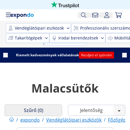
Vendéglátóipari eszközök
Professzionális szerszám
Takarítógépek
Irodai berendezések
Mobilit
Kiemelt kedvezmények vállalatának
Kezdjen el spórolni
Malacsütők
Szűrő (0)
/
expondo
/
Vendéglátóipari eszközök
/
Főzőgépe