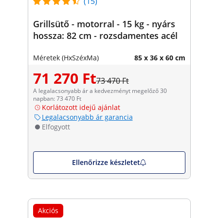
(15)
Grillsütő - motorral - 15 kg - nyárs
hossza: 82 cm - rozsdamentes acél
Méretek (HxSzéxMa)
85 x 36 x 60 cm
71 270 Ft
73 470 Ft
A legalacsonyabb ár a kedvezményt megelőző 30
napban: 73 470 Ft
Korlátozott idejű ajánlat
Legalacsonyabb ár garancia
Elfogyott
Ellenőrizze készletet
Akciós