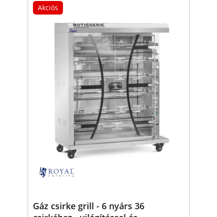
Akciós
Gáz csirke grill - 6 nyárs 36