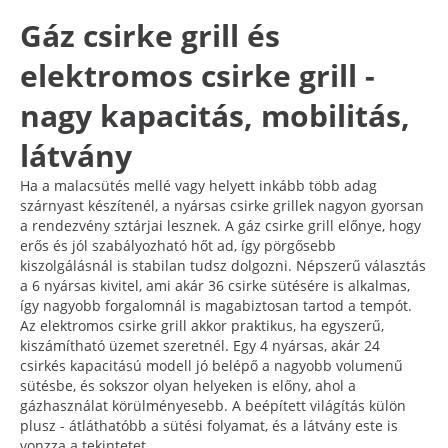
Gáz csirke grill és
elektromos csirke grill -
nagy kapacitás, mobilitás,
látvány
Ha a malacsütés mellé vagy helyett inkább több adag
szárnyast készítenél, a nyársas csirke grillek nagyon gyorsan
a rendezvény sztárjai lesznek. A gáz csirke grill előnye, hogy
erős és jól szabályozható hőt ad, így pörgősebb
kiszolgálásnál is stabilan tudsz dolgozni. Népszerű választás
a 6 nyársas kivitel, ami akár 36 csirke sütésére is alkalmas,
így nagyobb forgalomnál is magabiztosan tartod a tempót.
Az elektromos csirke grill akkor praktikus, ha egyszerű,
kiszámítható üzemet szeretnél. Egy 4 nyársas, akár 24
csirkés kapacitású modell jó belépő a nagyobb volumenű
sütésbe, és sokszor olyan helyeken is előny, ahol a
gázhasználat körülményesebb. A beépített világítás külön
plusz - átláthatóbb a sütési folyamat, és a látvány este is
vonzza a tekintetet.