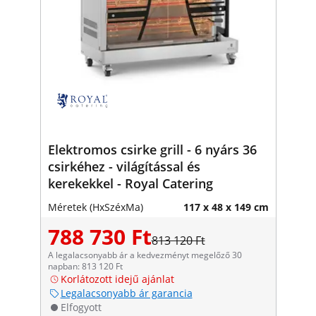
Elektromos csirke grill - 6 nyárs 36
csirkéhez - világítással és
kerekekkel - Royal Catering
Méretek (HxSzéxMa)
117 x 48 x 149 cm
788 730 Ft
813 120 Ft
A legalacsonyabb ár a kedvezményt megelőző 30
napban: 813 120 Ft
Korlátozott idejű ajánlat
Legalacsonyabb ár garancia
Elfogyott