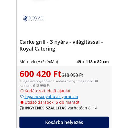
Csirke grill - 3 nyárs - világítással -
Royal Catering
Méretek (HxSzéxMa)
49 x 118 x 82 cm
600 420 Ft
618 990 Ft
A legalacsonyabb ár a kedvezményt megelőző 30
napban: 618 990 Ft
Korlátozott idejű ajánlat
Legalacsonyabb ár garancia
Utolsó darabok! 5 db maradt.
INGYENES SZÁLLÍTÁS
várhatóan 8. 14.
Kosárba helyezés