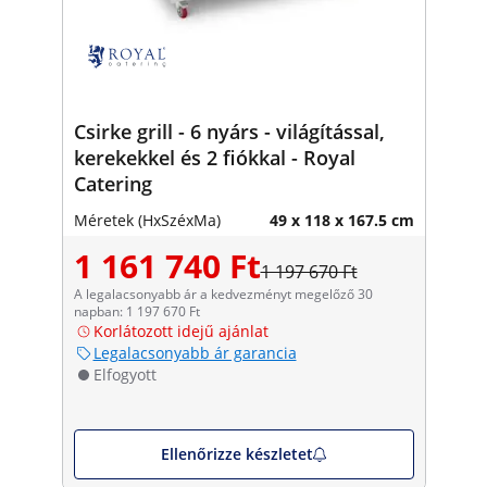
Csirke grill - 6 nyárs - világítással,
kerekekkel és 2 fiókkal - Royal
Catering
Méretek (HxSzéxMa)
49 x 118 x 167.5 cm
1 161 740 Ft
1 197 670 Ft
A legalacsonyabb ár a kedvezményt megelőző 30
napban: 1 197 670 Ft
Korlátozott idejű ajánlat
Legalacsonyabb ár garancia
Elfogyott
Ellenőrizze készletet