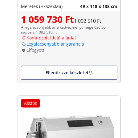
Méretek (HxSzéxMa)
49 x 118 x 138 cm
1 059 730 Ft
1 092 510 Ft
A legalacsonyabb ár a kedvezményt megelőző 30
napban: 1 092 510 Ft
Korlátozott idejű ajánlat
Legalacsonyabb ár garancia
Elfogyott
Ellenőrizze készletet
Akciós