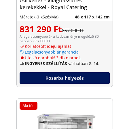
csirkéhez - világítással és
kerekekkel - Royal Catering
Méretek (HxSzéxMa)
48 x 117 x 142 cm
831 290 Ft
857 000 Ft
A legalacsonyabb ár a kedvezményt megelőző 30
napban: 857 000 Ft
Korlátozott idejű ajánlat
Legalacsonyabb ár garancia
Utolsó darabok! 3 db maradt.
INGYENES SZÁLLÍTÁS
várhatóan 8. 14.
Kosárba helyezés
Akciós