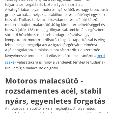
folyamatos forgatás és biztonságos használat.
A kategóriában olyan motoros nyárssütők és nagy kapacitású
grillek várnak, amelyek a praktikumot és a látványt egyszerre
hozzák. Tipikus kedvenc a rozsdamentes acélból készült,
motorral hajtott malacsütő 40 kg körüli terhelhetőséggel és
hosszú (akár 138 cm-es) grillnyárssal, ami ideális egészben
süthető húsokhoz. Ha kisebb adagra készülsz, egy
kompaktabb, motoros grillsütő 15 kg-os kapacitással is elég
lehet, mégis megadja azt az igazi „forgónyárs” élményt.
A jó hangulathoz a tálalás is hozzátartozik. Ha szeretnéd
kényelmessé tenni a kinti étkezést, érdemes ránézni a
kerti
székek
választékára is, hogy a vendégek tényleg le tudjanak
ülni, amíg a malacsütő dolgozik.
Motoros malacsütő -
rozsdamentes acél, stabil
nyárs, egyenletes forgatás
A motoros malacsütő lelke a meghajtás. A folyamatos,