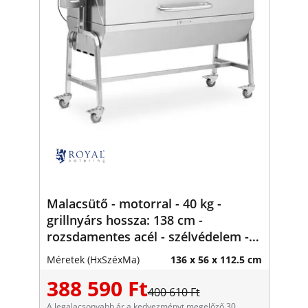
Malacsütő - motorral - 40 kg -
grillnyárs hossza: 138 cm -
rozsdamentes acél - szélvédelem -
Royal Catering
Méretek (HxSzéxMa)
136 x 56 x 112.5 cm
388 590 Ft
400 610 Ft
A legalacsonyabb ár a kedvezményt megelőző 30