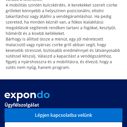
A mobilitás szintén kulcskérdés. A kerekekkel szerelt csirke
grilleket könnyebb a helyszínen pozicionálni, eltolni
takarításhoz vagy átállni a vendégáramláshoz. Ha pedig
szereted, ha minden kéznél van, a fiókos kialakítású
megoldások segítenek rendben tartani a fogókat, kesztyűt,
hőmérőt és a kisebb kellékeket.
Bárhogy is állítod össze a menüt, egy jól méretezett
malacsütő vagy nyársas csirke grill abban segít, hogy
kevesebb stresszel, biztosabb eredménnyel és látványosabb
sütéssel készülj. Válaszd a kapacitást a vendégszámhoz,
figyelj a nyárshosszra és a mobilitásra, és élvezd, hogy a
sütés nem nyűg, hanem program.
Ügyfélszolgálat
Lépjen kapcsolatba velünk