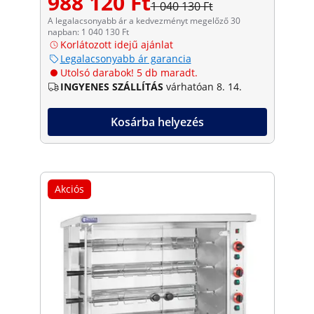
988 120 Ft
1 040 130 Ft
A legalacsonyabb ár a kedvezményt megelőző 30
napban: 1 040 130 Ft
Korlátozott idejű ajánlat
Legalacsonyabb ár garancia
Utolsó darabok! 5 db maradt.
INGYENES SZÁLLÍTÁS
várhatóan 8. 14.
Kosárba helyezés
Akciós