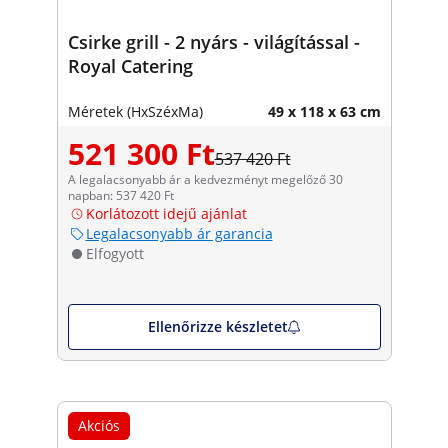
Csirke grill - 2 nyárs - világítással -
Royal Catering
Méretek (HxSzéxMa)
49 x 118 x 63 cm
521 300 Ft
537 420 Ft
A legalacsonyabb ár a kedvezményt megelőző 30
napban: 537 420 Ft
Korlátozott idejű ajánlat
Legalacsonyabb ár garancia
Elfogyott
Ellenőrizze készletet
Akciós