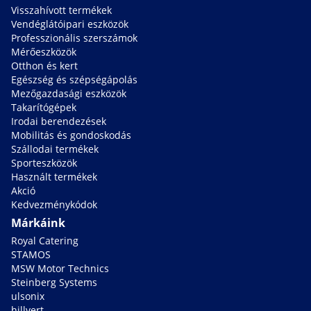
Visszahívott termékek
Vendéglátóipari eszközök
Professzionális szerszámok
Mérőeszközök
Otthon és kert
Egészség és szépségápolás
Mezőgazdasági eszközök
Takarítógépek
Irodai berendezések
Mobilitás és gondoskodás
Szállodai termékek
Sporteszközök
Használt termékek
Akció
Kedvezménykódok
Márkáink
Royal Catering
STAMOS
MSW Motor Technics
Steinberg Systems
ulsonix
hillvert