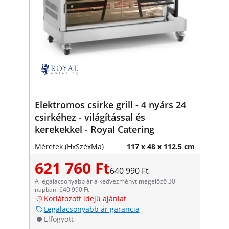
Elektromos csirke grill - 4 nyárs 24
csirkéhez - világítással és
kerekekkel - Royal Catering
Méretek (HxSzéxMa)
117 x 48 x 112.5 cm
621 760 Ft
640 990 Ft
A legalacsonyabb ár a kedvezményt megelőző 30
napban: 640 990 Ft
Korlátozott idejű ajánlat
Legalacsonyabb ár garancia
Elfogyott