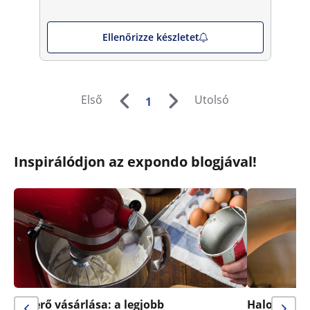
Ellenőrizze készletet
Első
Utolsó
1
Inspirálódjon az expondo blogjával!
Keverő vásárlása: a legjobb
Halogén sü