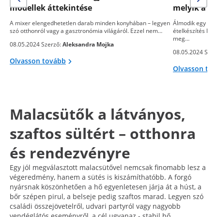
modellek áttekintése
melyik a j
A mixer elengedhetetlen darab minden konyhában – legyen
Álmodik egy telj
szó otthonról vagy a gasztronómia világáról. Ezzel nem…
ételkészítés kön
meg…
08.05.2024 Szerző:
Aleksandra Mojka
08.05.2024 Szer
Olvasson tovább
Olvasson to
Malacsütők a látványos,
szaftos sültért – otthonra
és rendezvényre
Egy jól megválasztott malacsütővel nemcsak finomabb lesz a
végeredmény, hanem a sütés is kiszámíthatóbb. A forgó
nyársnak köszönhetően a hő egyenletesen járja át a húst, a
bőr szépen pirul, a belseje pedig szaftos marad. Legyen szó
családi összejövetelről, udvari partyról vagy nagyobb
vendéglátós eseményről, a cél ugyanaz - stabil hő,