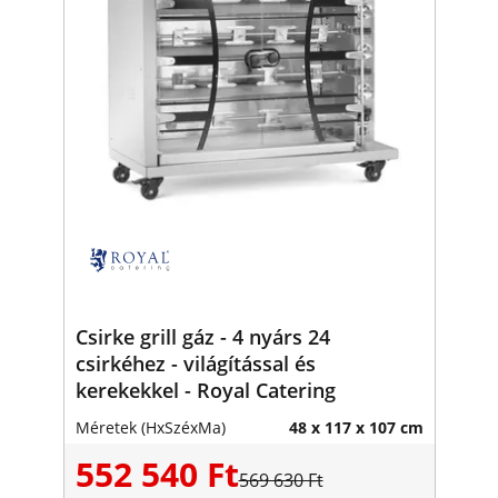
Csirke grill gáz - 4 nyárs 24
csirkéhez - világítással és
kerekekkel - Royal Catering
Méretek (HxSzéxMa)
48 x 117 x 107 cm
552 540 Ft
569 630 Ft