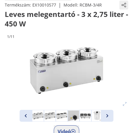
|
Termékszám:
EX10010577
Modell:
RCBM-3/4R
Leves melegentartó - 3 x 2,75 liter -
450 W
1/11
Videó