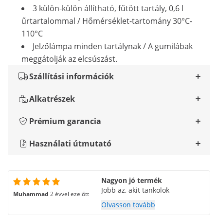
3 külön-külön állítható, fűtött tartály, 0,6 l
űrtartalommal / Hőmérséklet-tartomány 30°C-
110°C
Jelzőlámpa minden tartálynak / A gumilábak
meggátolják az elcsúszást.
Szállítási információk
Alkatrészek
Prémium garancia
Használati útmutató
Nagyon jó termék
Jobb az, akit tankolok
Muhammad
2 évvel ezelőtt
Olvasson tovább