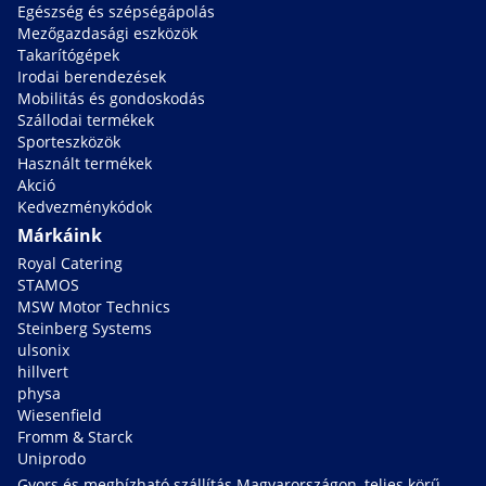
Egészség és szépségápolás
Mezőgazdasági eszközök
Takarítógépek
Irodai berendezések
Mobilitás és gondoskodás
Szállodai termékek
Sporteszközök
Használt termékek
Akció
Kedvezménykódok
Márkáink
Royal Catering
STAMOS
MSW Motor Technics
Steinberg Systems
ulsonix
hillvert
physa
Wiesenfield
Fromm & Starck
Uniprodo
Gyors és megbízható szállítás Magyarországon, teljes körű