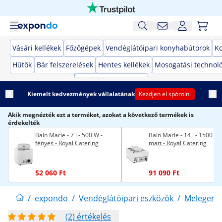
Vásári kellékek
Főzőgépek
Vendéglátóipari konyhabútorok
K
Hűtők
Bár felszerelések
Hentes kellékek
Mosogatási technol
Kiemelt kedvezmények vállalatának
Kezdjen el spórolni
Akik megnézték ezt a terméket, azokat a következő termékek is
érdekelték
Bain Marie - 7 l - 500 W -
Bain Marie - 14 l - 1500 W 
fényes - Royal Catering
matt - Royal Catering
52 060 Ft
91 090 Ft
/
expondo
/
Vendéglátóipari eszközök
/
Melegent
(2) értékelés