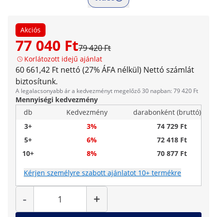
Akciós
77 040 Ft
79 420 Ft
Korlátozott idejű ajánlat
60 661,42 Ft nettó (27% ÁFA nélkül)
Nettó számlát
biztosítunk.
A legalacsonyabb ár a kedvezményt megelőző 30 napban: 79 420 Ft
Mennyiségi kedvezmény
db
Kedvezmény
darabonként (bruttó)
3+
3%
74 729 Ft
5+
6%
72 418 Ft
10+
8%
70 877 Ft
Kérjen személyre szabott ajánlatot 10+ termékre
Mennyiség
-
+