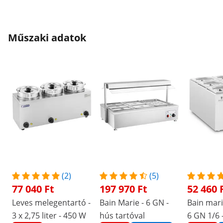
Műszaki adatok
(2)
(5)
77 040 Ft
197 970 Ft
52 460 
Leves melegentartó -
Bain Marie - 6 GN -
Bain mari
3 x 2,75 liter - 450 W
hús tartóval
6 GN 1/6 