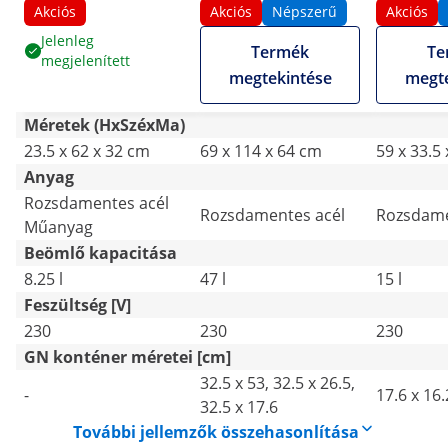
leeresztő
Akciós
Akciós
Népszerű
Akciós
Jelenleg
Termék
Te
megjelenített
megtekintése
megte
Méretek (HxSzéxMa)
23.5 x 62 x 32 cm
69 x 114 x 64 cm
59 x 33.5
Anyag
Rozsdamentes acél
Rozsdamentes acél
Rozsdame
Műanyag
Beömlő kapacitása
8.25 l
47 l
15 l
Feszültség [V]
230
230
230
GN konténer méretei [cm]
32.5 x 53, 32.5 x 26.5,
-
17.6 x 16.
32.5 x 17.6
További jellemzők összehasonlítása