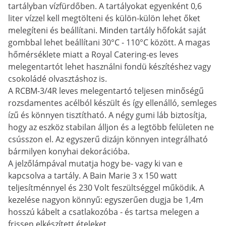
tartályban vízfürdőben. A tartályokat egyenként 0,6
liter vízzel kell megtölteni és külön-külön lehet őket
melegíteni és beállítani. Minden tartály hőfokát saját
gombbal lehet beállítani 30°C - 110°C között. A magas
hőmérséklete miatt a Royal Catering-es leves
melegentartót lehet használni fondü készítéshez vagy
csokoládé olvasztáshoz is.
A RCBM-3/4R leves melegentartó teljesen minőségű
rozsdamentes acélból készült és így ellenálló, semleges
ízű és könnyen tisztítható. A négy gumi láb biztosítja,
hogy az eszköz stabilan álljon és a legtöbb felületen ne
csússzon el. Az egyszerű dizájn könnyen integrálható
bármilyen konyhai dekorációba.
A jelzőlámpával mutatja hogy be- vagy ki van e
kapcsolva a tartály. A Bain Marie 3 x 150 watt
teljesítménnyel és 230 Volt feszültséggel működik. A
kezelése nagyon könnyű: egyszerűen dugja be 1,4m
hosszú kábelt a csatlakozóba - és tartsa melegen a
frissen elkészített ételeket.