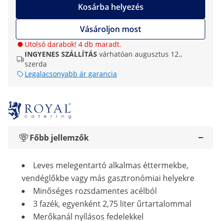
Kosárba helyezés
Vásároljon most
Utolsó darabok! 4 db maradt.
INGYENES SZÁLLÍTÁS
várhatóan augusztus 12.,
szerda
Legalacsonyabb ár garancia
Főbb jellemzők
Leves melegentartó alkalmas éttermekbe,
vendéglőkbe vagy más gasztronómiai helyekre
Minőséges rozsdamentes acélból
3 fazék, egyenként 2,75 liter űrtartalommal
Merőkanál nyílásos fedelekkel