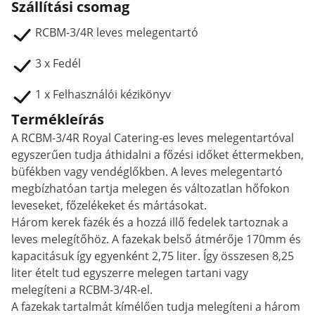
Szállítási csomag
RCBM-3/4R leves melegentartó
3 x Fedél
1 x Felhasználói kézikönyv
Termékleírás
A RCBM-3/4R Royal Catering-es leves melegentartóval
egyszerűen tudja áthidalni a főzési időket éttermekben,
büfékben vagy vendéglőkben. A leves melegentartó
megbízhatóan tartja melegen és változatlan hőfokon
leveseket, főzelékeket és mártásokat.
Három kerek fazék és a hozzá illő fedelek tartoznak a
leves melegítőhöz. A fazekak belső átmérője 170mm és
kapacitásuk így egyenként 2,75 liter. Így összesen 8,25
liter ételt tud egyszerre melegen tartani vagy
melegíteni a RCBM-3/4R-el.
A fazekak tartalmát kímélően tudja melegíteni a három