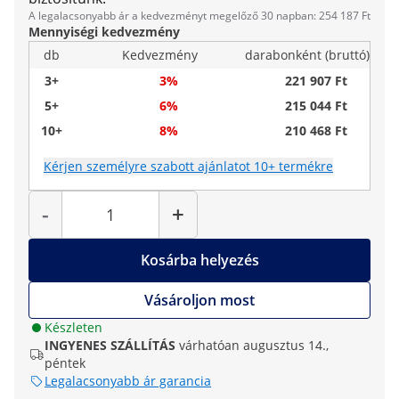
A legalacsonyabb ár a kedvezményt megelőző 30 napban: 254 187 Ft
Mennyiségi kedvezmény
db
Kedvezmény
darabonként (bruttó)
3+
3%
221 907 Ft
5+
6%
215 044 Ft
10+
8%
210 468 Ft
Kérjen személyre szabott ajánlatot 10+ termékre
Mennyiség
-
+
Kosárba helyezés
Vásároljon most
Készleten
INGYENES SZÁLLÍTÁS
várhatóan augusztus 14.,
péntek
Legalacsonyabb ár garancia