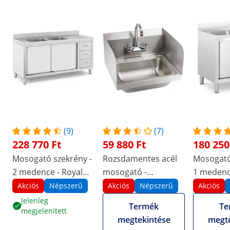
(9)
(7)
228 770 Ft
59 880 Ft
180 250
Mosogató szekrény -
Rozsdamentes acél
Mosogató
2 medence - Royal
mosogató -
1 medenc
Catering -
Csapszerelvénnyel
Catering 
Akciós
Népszerű
Akciós
Népszerű
Akciós
rozsdamentes acél -
rozsdamen
Jelenleg
Termék
Te
megjelenített
160 x 60 cm
100 x 60 
megtekintése
megte