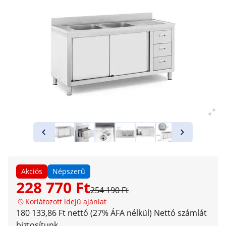
Akciós
Népszerű
228 770 Ft
254 190 Ft
Korlátozott idejű ajánlat
180 133,86 Ft nettó (27% ÁFA nélkül)
Nettó számlát
biztosítunk.