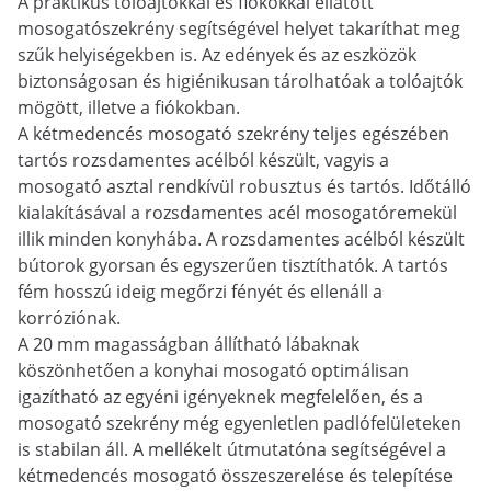
A praktikus tolóajtókkal és fiókokkal ellátott
mosogatószekrény segítségével helyet takaríthat meg
szűk helyiségekben is. Az edények és az eszközök
biztonságosan és higiénikusan tárolhatóak a tolóajtók
mögött, illetve a fiókokban.
A kétmedencés mosogató szekrény teljes egészében
tartós rozsdamentes acélból készült, vagyis a
mosogató asztal rendkívül robusztus és tartós. Időtálló
kialakításával a rozsdamentes acél mosogatóremekül
illik minden konyhába. A rozsdamentes acélból készült
bútorok gyorsan és egyszerűen tisztíthatók. A tartós
fém hosszú ideig megőrzi fényét és ellenáll a
korróziónak.
A 20 mm magasságban állítható lábaknak
köszönhetően a konyhai mosogató optimálisan
igazítható az egyéni igényeknek megfelelően, és a
mosogató szekrény még egyenletlen padlófelületeken
is stabilan áll. A mellékelt útmutatóna segítségével a
kétmedencés mosogató összeszerelése és telepítése