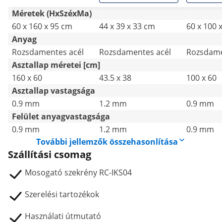
Méretek (HxSzéxMa)
60 x 160 x 95 cm
44 x 39 x 33 cm
60 x 100 
Anyag
Rozsdamentes acél
Rozsdamentes acél
Rozsdame
Asztallap méretei [cm]
160 x 60
43.5 x 38
100 x 60
Asztallap vastagsága
0.9 mm
1.2 mm
0.9 mm
Felület anyagvastagsága
0.9 mm
1.2 mm
0.9 mm
További jellemzők összehasonlítása
Szállítási csomag
Mosogató szekrény RC-IKS04
Szerelési tartozékok
Használati útmutató