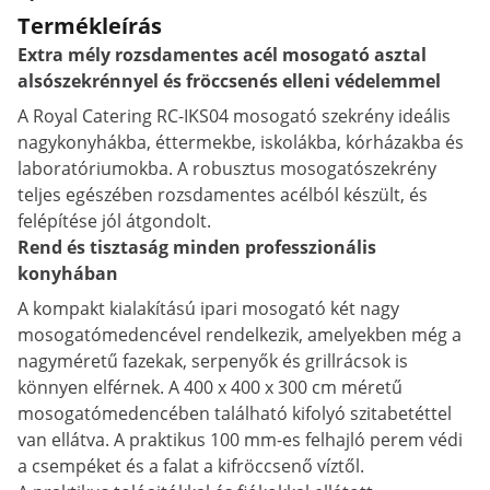
Termékleírás
Extra mély rozsdamentes acél mosogató asztal
alsószekrénnyel és fröccsenés elleni védelemmel
A Royal Catering RC-IKS04 mosogató szekrény ideális
nagykonyhákba, éttermekbe, iskolákba, kórházakba és
laboratóriumokba. A robusztus mosogatószekrény
teljes egészében rozsdamentes acélból készült, és
felépítése jól átgondolt.
Rend és tisztaság minden professzionális
konyhában
A kompakt kialakítású ipari mosogató két nagy
mosogatómedencével rendelkezik, amelyekben még a
nagyméretű fazekak, serpenyők és grillrácsok is
könnyen elférnek. A 400 x 400 x 300 cm méretű
mosogatómedencében található kifolyó szitabetéttel
van ellátva. A praktikus 100 mm-es felhajló perem védi
a csempéket és a falat a kifröccsenő víztől.