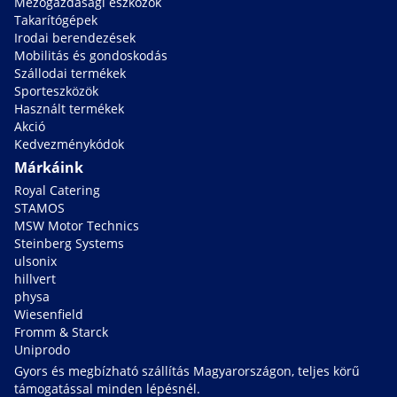
Mezőgazdasági eszközök
Takarítógépek
Irodai berendezések
Mobilitás és gondoskodás
Szállodai termékek
Sporteszközök
Használt termékek
Akció
Kedvezménykódok
Márkáink
Royal Catering
STAMOS
MSW Motor Technics
Steinberg Systems
ulsonix
hillvert
physa
Wiesenfield
Fromm & Starck
Uniprodo
Gyors és megbízható szállítás Magyarországon, teljes körű
támogatással minden lépésnél.