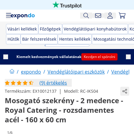
Vásári kellékek
Főzőgépek
Vendéglátóipari konyhabútorok
K
Hűtők
Bár felszerelések
Hentes kellékek
Mosogatási technol
Kiemelt kedvezmények vállalatának
Kezdjen el spórolni
/
expondo
/
Vendéglátóipari eszközök
/
Vendéglát
(9) értékelés
|
Termékszám:
EX10012137
Modell:
RC-IKS04
Mosogató szekrény - 2 medence -
Royal Catering - rozsdamentes
acél - 160 x 60 cm
1/6