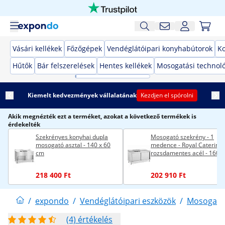
Vásári kellékek
Főzőgépek
Vendéglátóipari konyhabútorok
K
Hűtők
Bár felszerelések
Hentes kellékek
Mosogatási technol
Kiemelt kedvezmények vállalatának
Kezdjen el spórolni
Akik megnézték ezt a terméket, azokat a következő termékek is
érdekelték
Szekrényes konyhai dupla
Mosogató szekrény - 1
mosogató asztal - 140 x 60
medence - Royal Catering 
cm
rozsdamentes acél - 160 x
cm
218 400 Ft
202 910 Ft
/
expondo
/
Vendéglátóipari eszközök
/
Mosogatás
(4) értékelés