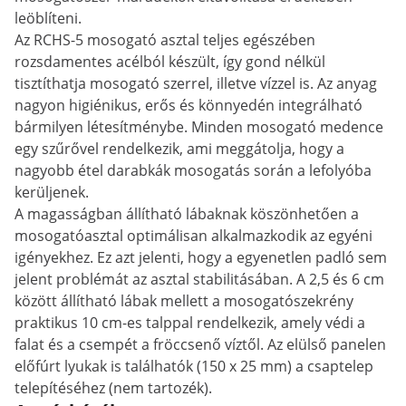
leöblíteni.
Az RCHS-5 mosogató asztal teljes egészében
rozsdamentes acélból készült, így gond nélkül
tisztíthatja mosogató szerrel, illetve vízzel is. Az anyag
nagyon higiénikus, erős és könnyedén integrálható
bármilyen létesítménybe. Minden mosogató medence
egy szűrővel rendelkezik, ami meggátolja, hogy a
nagyobb étel darabkák mosogatás során a lefolyóba
kerüljenek.
A magasságban állítható lábaknak köszönhetően a
mosogatóasztal optimálisan alkalmazkodik az egyéni
igényekhez. Ez azt jelenti, hogy a egyenetlen padló sem
jelent problémát az asztal stabilitásában. A 2,5 és 6 cm
között állítható lábak mellett a mosogatószekrény
praktikus 10 cm-es talppal rendelkezik, amely védi a
falat és a csempét a fröccsenő víztől. Az elülső panelen
előfúrt lyukak is találhatók (150 x 25 mm) a csaptelep
telepítéséhez (nem tartozék).