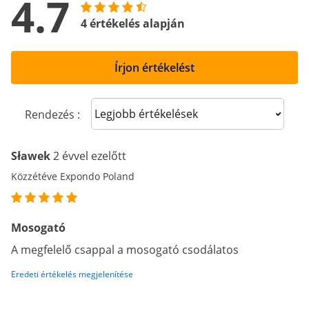
4.7
4 értékelés alapján
Írjon értékelést
Sort reviews
Rendezés :
Sławek
2 évvel ezelőtt
Közzétéve Expondo Poland
Mosogató
A megfelelő csappal a mosogató csodálatos
Eredeti értékelés megjelenítése