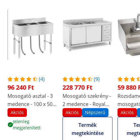
(4)
(9)
96 240 Ft
228 770 Ft
59 880 
Mosogató asztal - 3
Mosogató szekrény -
Rozsdame
medence - 100 x 50
2 medence - Royal
mosogató
cm
Catering -
Csapszer
Akciós
Akciós
Népszerű
Akciós
rozsdamentes acél -
Jelenleg
Termék
Te
megjelenített
160 x 60 cm
megtekintése
megte