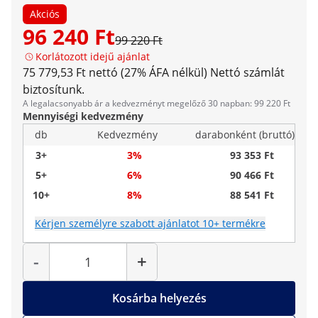
Akciós
96 240 Ft
99 220 Ft
Korlátozott idejű ajánlat
75 779,53 Ft nettó (27% ÁFA nélkül)
Nettó számlát
biztosítunk.
A legalacsonyabb ár a kedvezményt megelőző 30 napban: 99 220 Ft
Mennyiségi kedvezmény
db
Kedvezmény
darabonként (bruttó)
3+
3%
93 353 Ft
5+
6%
90 466 Ft
10+
8%
88 541 Ft
Kérjen személyre szabott ajánlatot 10+ termékre
Mennyiség
-
+
Kosárba helyezés