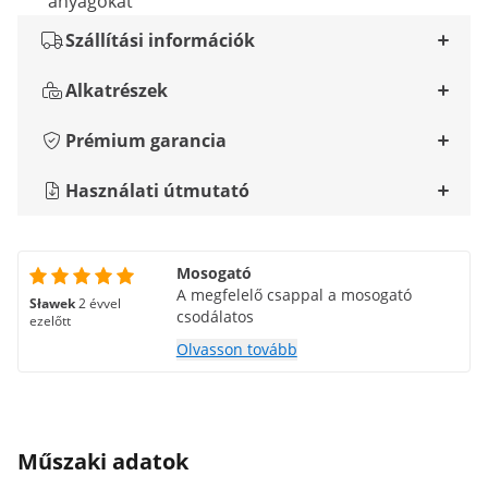
anyagokat
Szállítási információk
Alkatrészek
Prémium garancia
Használati útmutató
Mosogató
A megfelelő csappal a mosogató
Sławek
2 évvel
csodálatos
ezelőtt
Olvasson tovább
Műszaki adatok