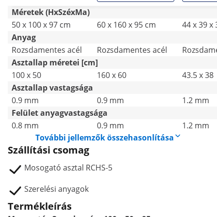
Méretek (HxSzéxMa)
50 x 100 x 97 cm
60 x 160 x 95 cm
44 x 39 x
Anyag
Rozsdamentes acél
Rozsdamentes acél
Rozsdame
Asztallap méretei [cm]
100 x 50
160 x 60
43.5 x 38
Asztallap vastagsága
0.9 mm
0.9 mm
1.2 mm
Felület anyagvastagsága
0.8 mm
0.9 mm
1.2 mm
További jellemzők összehasonlítása
Szállítási csomag
Mosogató asztal RCHS-5
Szerelési anyagok
Termékleírás