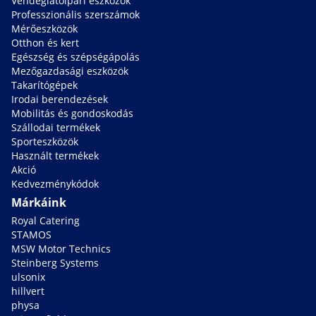
Vendéglátóipari eszközök
Professzionális szerszámok
Mérőeszközök
Otthon és kert
Egészség és szépségápolás
Mezőgazdasági eszközök
Takarítógépek
Irodai berendezések
Mobilitás és gondoskodás
Szállodai termékek
Sporteszközök
Használt termékek
Akció
Kedvezménykódok
Márkáink
Royal Catering
STAMOS
MSW Motor Technics
Steinberg Systems
ulsonix
hillvert
physa