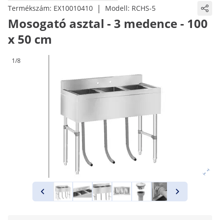
|
Termékszám:
EX10010410
Modell:
RCHS-5
Mosogató asztal - 3 medence - 100
x 50 cm
1/8