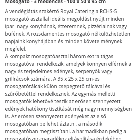
Mosogató - 3 medencés - 100 x 50 x 95 cm
A vendéglátás szakértő Royal Catering a RCHS-5
mosogató asztallal ideális megoldást nyújt minden
ipari nagy konyhának, étteremnek, pizzériainak vagy
büfének. A rozsdamentes mosogató nélkülözhetetlen
napjaink konyhájában és minden követelménynek
megfelel.
A kompakt mosogatóasztal három extra tágas
mosogatóval rendelkezik, amelyek könnyen elférnek a
nagy és terjedelmes edények, serpenyők vagy
grillrácsok számára. A 35 x 25 x 25 cm-es
mosogatótálcák külön csepegtető tálcával és
szűrőbetéttel rendelkeznek. Az egymás melletti
mosogatók lehetővé teszik az erősen szennyezett
edények hatékony tisztítását még nagy mennyiségben
is. Az erősen szennyezett edényeket az első
mosogatóban be lehet áztatni, a második
mosogatóban megtisztítani, a harmadikban pedig a
mosogatószer-maradékok eltávolítása érdekében