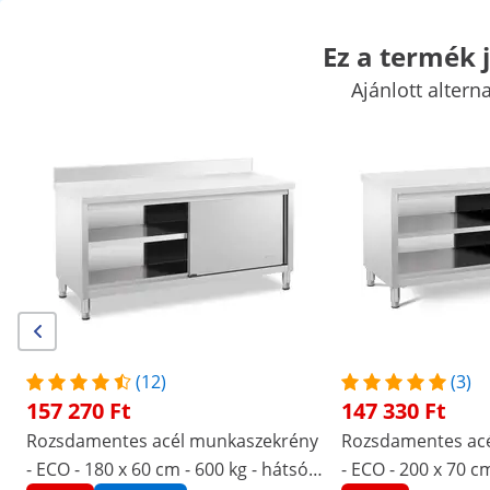
Ez a termék j
Ajánlott altern
Vásári kellékek
Főzőgépek
Vendéglátóipari konyhabútorok
K
Hűtők
Bár felszerelések
Hentes kellékek
Mosogatási technol
Kiemelt kedvezmények vállalatának
Kezdjen el spórolni
/
expondo
/
Vendéglátóipari eszközök
/
Vendéglát
Nincs
Legyen Ön az első, aki értékeli
ezt a terméket
értékelés
|
Termékszám:
EX10013452
Modell:
RCAT-100/80
(12)
(3)
Munkaszekrény - 100 x 80 cm - 500
157 270 Ft
147 330 Ft
kg - Royal Catering
Rozsdamentes acél munkaszekrény
Rozsdamentes ac
- ECO - 180 x 60 cm - 600 kg - hátsó
- ECO - 200 x 70 cm
1/6