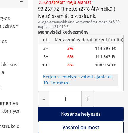
Korlátozott idejű ajánlat
93 267,72 Ft nettó (27% ÁFA nélkül)
Nettó számlát biztosítunk.
kg-os
A legalacsonyabb ár a kedvezményt megelőző 30
 szinten
napban: 131 610 Ft
Mennyiségi kedvezmény
db
Kedvezmény
darabonként (bruttó)
m-es
3+
3%
114 897 Ft
5+
6%
111 343 Ft
raktikus
10+
8%
108 974 Ft
 a
Kérjen személyre szabott ajánlatot
10+ termékre
n
Mennyiség
-
+
damentes
és könnyen
Kosárba helyezés
nstrukció
Vásároljon most