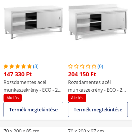
(3)
(0)
147 330 Ft
204 150 Ft
Rozsdamentes acél
Rozsdamentes acél
munkaszekrény - ECO - 200
munkaszekrény - ECO - 200
x 70 cm - 600 kg - Royal
x 70 cm - 600 kg - hátsó
Akciós
Akciós
Catering
perem - Royal Catering
Termék megtekintése
Termék megtekintése
70 x 200 x 85 cm
70 x 200 x 97 cm