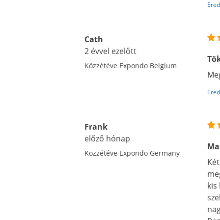
Ered
Cath
2 évvel ezelőtt
Tök
Közzétéve Expondo Belgium
Meg
Ered
Frank
előző hónap
Mas
Közzétéve Expondo Germany
Két
meg
kis
sze
nag