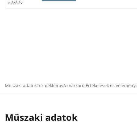
előző év
Műszaki adatok
Termékleírás
A márkáról
Értékelések és vélemény
Műszaki adatok