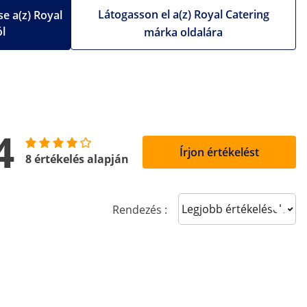
Látogasson el a(z) Royal Catering
e a(z) Royal
ól
márka oldalára
4
Írjon értékelést
8 értékelés alapján
Sort reviews
Rendezés :