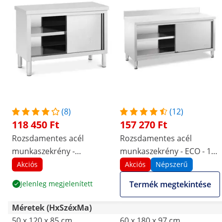
(8)
(12)
118 450 Ft
157 270 Ft
Rozsdamentes acél
Rozsdamentes acél
munkaszekrény -
munkaszekrény - ECO - 180
PREMIUM - 120 x 50 cm -
x 60 cm - 600 kg - hátsó
Akciós
Akciós
Népszerű
390 kg - Royal Catering
perem - Royal Catering
Jelenleg megjelenített
Termék megtekintése
Méretek (HxSzéxMa)
50 x 120 x 85 cm
60 x 180 x 97 cm