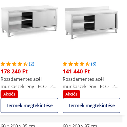
(2)
(8)
178 240 Ft
141 440 Ft
Rozsdamentes acél
Rozsdamentes acél
munkaszekrény - ECO - 200
munkaszekrény - ECO - 200
x 60 cm - 600 kg - Royal
x 60 cm - 600 kg - hátsó
Akciós
Akciós
Catering
perem - Royal Catering
Termék megtekintése
Termék megtekintése
60 x 200 x 85 cm
60 x 200 x 97 cm