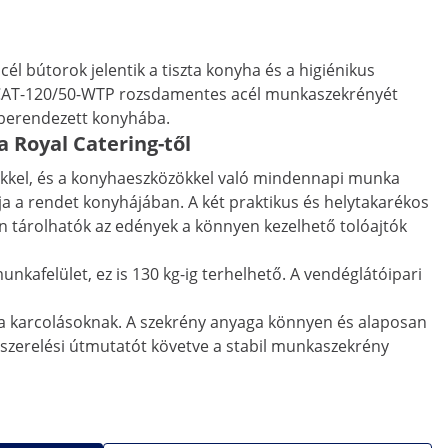
l bútorok jelentik a tiszta konyha és a higiénikus
ek RCAT-120/50-WTP rozsdamentes acél munkaszekrényét
n berendezett konyhába.
 Royal Catering-től
vőkkel, és a konyhaeszközökkel való mindennapi munka
lja a rendet konyhájában. A két praktikus és helytakarékos
an tárolhatók az edények a könnyen kezelhető tolóajtók
munkafelület, ez is 130 kg-ig terhelhető. A vendéglátóipari
l a karcolásoknak. A szekrény anyaga könnyen és alaposan
tő szerelési útmutatót követve a stabil munkaszekrény