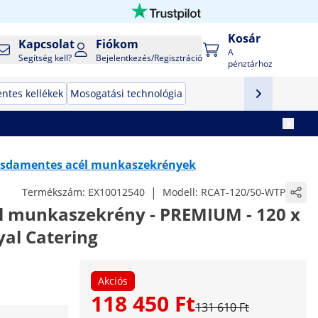
Kosár
Kapcsolat
Fiókom
A
Segítség kell?
Bejelentkezés/Regisztráció
pénztárhoz
ntes kellékek
Mosogatási technológia
sdamentes acél munkaszekrények
|
Termékszám:
EX10012540
Modell:
RCAT-120/50-WTP
l munkaszekrény - PREMIUM - 120 x
yal Catering
Akciós
118 450 Ft
131 610 Ft