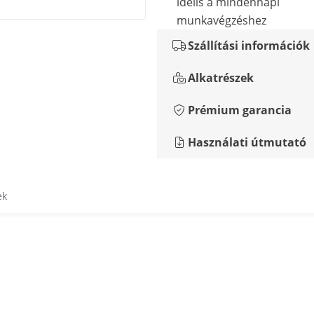
idelis a mindennapi
munkavégzéshez
Szállítási információk
Alkatrészek
Prémium garancia
Használati útmutató
ek