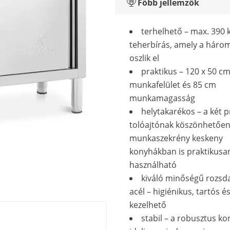
Főbb jellemzők
terhelhető – max. 390 
teherbírás, amely a három
oszlik el
praktikus – 120 x 50 c
munkafelület és 85 cm
munkamagasság
helytakarékos – a két p
tolóajtónak köszönhetően
munkaszekrény keskeny
konyhákban is praktikusa
használható
kiváló minőségű rozs
acél – higiénikus, tartós 
kezelhető
stabil – a robusztus ko