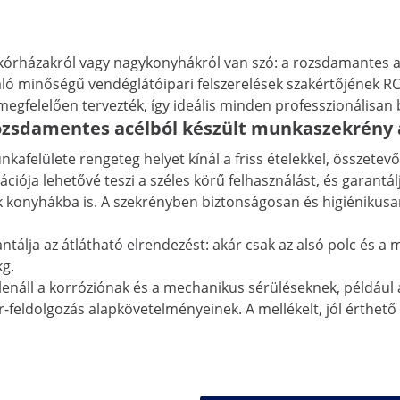
 kórházakról vagy nagykonyhákról van szó: a rozsdamantes acé
 kiváló minőségű vendéglátóipari felszerelések szakértőjén
megfelelően tervezték, így ideális minden professzionálisa
rozsdamentes acélból készült munkaszekrény a
afelülete rengeteg helyet kínál a friss ételekkel, összete
ciója lehetővé teszi a széles körű felhasználást, és garantá
űk konyhákba is. A szekrényben biztonságosan és higiénikus
antálja az átlátható elrendezést: akár csak az alsó polc és a 
kg.
llenáll a korróziónak és a mechanikus sérüléseknek, példáu
zer-feldolgozás alapkövetelményeinek. A mellékelt, jól érthe