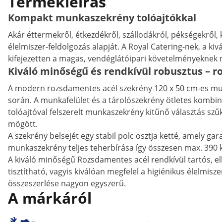
Termékleírás
Kompakt munkaszekrény tolóajtókkal
Akár éttermekről, étkezdékről, szállodákról, pékségekről,
élelmiszer-feldolgozás alapját. A Royal Catering-nek, a
kifejezetten a magas, vendéglátóipari követelményeknek 
Kiváló minőségű és rendkívül robusztus – 
A modern rozsdamentes acél szekrény 120 x 50 cm-es munk
során. A munkafelület és a tárolószekrény ötletes kombiná
tolóajtóval felszerelt munkaszekrény kitűnő választás sz
mögött.
A szekrény belsejét egy stabil polc osztja ketté, amely gar
munkaszekrény teljes teherbírása így összesen max. 390 
A kiváló minőségű Rozsdamentes acél rendkívül tartós, e
tisztítható, vagyis kiválóan megfelel a higiénikus élelmis
összeszerlése nagyon egyszerű.
A márkáról