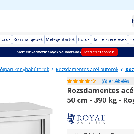
torok
Konyhai gépek
Melegentartók
Hűtők
Bár felszerelések
He
Kiemelt kedvezmények vállalatának
Kezdjen el spórolni
óipari konyhabútorok
/
Rozsdamentes acél bútorok
/
Roz
(8) értékelés
Rozsdamentes acé
50 cm - 390 kg - Ro