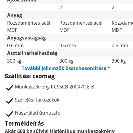
2
2
2
Anyag
Rozsdamentes acél
Rozsdamentes acél
Rozsdame
MDF
MDF
MDF
Anyagvastagság
0.6 mm
0.6 mm
0.6 mm
Asztali terhelhetőség
300 kg
300 kg
300 kg
További jellemzők összehasonlítása
Szállítási csomag
Munkaszekrény RCSSCB-200X70-E-B
Szerelési tartozékok
Használati útmutató
Termékleírás
Akár 600 kg súlyig! Higiénikus munkaszekrény