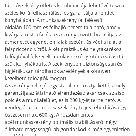
tárolószekrény ötletes kombinációja lehetővé teszi a
széles körű felhasználást, és garantálja a rendet
konyhájában. A munkaszekrény fal felé eső
oldalán 100 mm-es felhajló perem található, amely
lezárja a rést a fal és a szekrény között, biztosítja az
átmenetet egyenetlen falak esetén, és védi a falat a
felspriccenő víztől. A két praktikus és helytakarékos
tolóajtóval felszerelt munkaszekrény kitűnő választás
szűk konyhákba is. A szekrényben biztonságosan és
higiénikusan tárolhatók az edények a könnyen
kezelhető tolóajtók mögött.
A szekrény belsejét egy stabil polc osztja ketté, amely
garantálja az átlátható elrendezést: akár csak az alsó
polc és a munkafelület, ez is 200 kg-ig terhelhető. A
vendéglátóipari munkaszekrény teljes teherbírása így
összesen max. 600 kg. A rozsdamentes
acél munkaszekrény optimális stabilitásáról négy
állítható magasságú láb gondoskodik, még egyenletlen