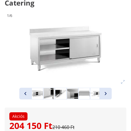
Catering
1/6
Akciós
204 150 Ft
210 460 Ft