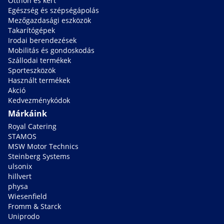
Otthon és kert
Egészség és szépségápolás
Mezőgazdasági eszközök
Takarítógépek
Irodai berendezések
Mobilitás és gondoskodás
Szállodai termékek
Sporteszközök
Használt termékek
Akció
Kedvezménykódok
Márkáink
Royal Catering
STAMOS
MSW Motor Technics
Steinberg Systems
ulsonix
hillvert
physa
Wiesenfield
Fromm & Starck
Uniprodo