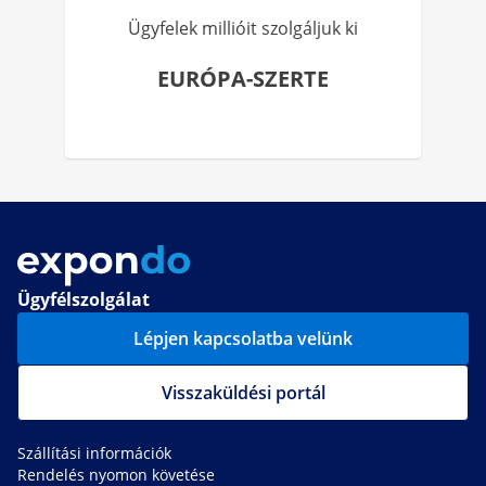
Ügyfelek millióit szolgáljuk ki
EURÓPA-SZERTE
Ügyfélszolgálat
Lépjen kapcsolatba velünk
Visszaküldési portál
Szállítási információk
Rendelés nyomon követése