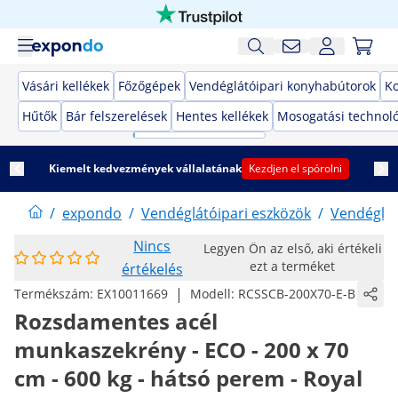
Vásári kellékek
Főzőgépek
Vendéglátóipari konyhabútorok
K
Hűtők
Bár felszerelések
Hentes kellékek
Mosogatási technol
Kiemelt kedvezmények vállalatának
Kezdjen el spórolni
/
expondo
/
Vendéglátóipari eszközök
/
Vendéglát
Nincs
Legyen Ön az első, aki értékeli
ezt a terméket
értékelés
|
Termékszám:
EX10011669
Modell:
RCSSCB-200X70-E-B
Rozsdamentes acél
munkaszekrény - ECO - 200 x 70
cm - 600 kg - hátsó perem - Royal