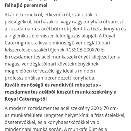
felhajló peremmel
Akár éttermekről, étkezdékről, szállodákról,
pékségekről, kórházakról vagy nagykonyhákról van szó:
a rozsdamantes acél bútorok jelentik a tiszta konyha és
a higiénikus élelmiszer-feldolgozás alapját. A Royal
Catering-nek, a kiváló minőségű vendéglátóipari
felszerelések szakértőjének RCSSCB-200X70-E-
B rozsdamentes acél munkaszekrényét kifejezetten a
magas, vendéglátóipari követelményeknek
megfelelően tervezték, így ideális minden
professzionálisan berendezett konyhába.
Kiváló minőségű és rendkívül robusztus –
rozsdamentes acélból készült munkaszekrény a
Royal Catering-től
A modern rozsdamentes acél szekrény 200 x 70 cm-
es munkafelülete rengeteg helyet kínál a friss ételekkel,
összetevőkkel, és a konyhaeszközökkel való
mindennapi munka során. A munkafelület és a