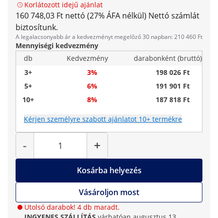
Korlátozott idejű ajánlat
160 748,03 Ft nettó (27% ÁFA nélkül)
Nettó számlát
biztosítunk.
A legalacsonyabb ár a kedvezményt megelőző 30 napban: 210 460 Ft
Mennyiségi kedvezmény
db
Kedvezmény
darabonként (bruttó)
3+
3%
198 026 Ft
5+
6%
191 901 Ft
10+
8%
187 818 Ft
Kérjen személyre szabott ajánlatot 10+ termékre
Mennyiség
-
+
Kosárba helyezés
Vásároljon most
Utolsó darabok! 4 db maradt.
INGYENES SZÁLLÍTÁS
várhatóan augusztus 13.,