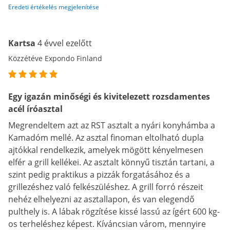
Eredeti értékelés megjelenítése
Kartsa
4 évvel ezelőtt
Közzétéve Expondo Finland
Egy igazán minőségi és kivitelezett rozsdamentes
acél íróasztal
Megrendeltem azt az RST asztalt a nyári konyhámba a
Kamadóm mellé. Az asztal finoman eltolható dupla
ajtókkal rendelkezik, amelyek mögött kényelmesen
elfér a grill kellékei. Az asztalt könnyű tisztán tartani, a
szint pedig praktikus a pizzák forgatásához és a
grillezéshez való felkészüléshez. A grill forró részeit
nehéz elhelyezni az asztallapon, és van elegendő
pulthely is. A lábak rögzítése kissé lassú az ígért 600 kg-
os terheléshez képest. Kíváncsian várom, mennyire