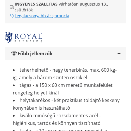
INGYENES SZÁLLÍTÁS
várhatóan augusztus 13.,
csütörtök
Legalacsonyabb ár garancia
Főbb jellemzők
teherhelhető - nagy teherbírás, max. 600 kg-
ig, amely a három szinten oszlik el
tágas - a 150 x 60 cm méretű munkafelület
rengeteg helyet kínál
helytakarékos - két praktikus tolóajtó keskeny
konyhában is használható
kiváló minőségű rozsdamentes acél -
higiénikus, tartós és könnyen tisztítható
tiszta - a 10 cm magas perem megvédi a