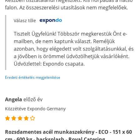
Részben tisztátalanul hegesztett. Kis horpadás a hátsó
falon. Az összeszerelési utasítások nem megfelelőek.
Válasz tőle
Tisztelt Ügyfelünk! Többször megkerestük Önt e-
mailben, de nem kaptunk választ. Reméljük
azonban, hogy elégedett volt szolgáltatásunkkal, és
a jövőben is örömmel üdvözölhetjük vásárlóként.
Üdvözlettel: Expondo csapata.
Eredeti értékelés megjelenítése
Angela
előző év
Közzétéve Expondo Germany
Rozsdamentes acél munkaszekrény - ECO - 151 x 60
cm - 600 kg - backsplash - Royal Catering