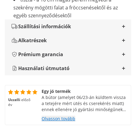
szekrény mögötti falat a fröccsenésektől és az
egyéb szennyeződésektől
Szállítási információk
Alkatrészek
Prémium garancia
Használati útmutató
Egy jó termék
A bútor (amelyet 06/23-án küldtem vissza
Uccelli
előző
a tetejére mért ütés és cserekérés miatt)
év
ennek ellenére jó gyártási minőségűnek
tűnik, és a méretei optimálisak. Az
Olvasson tovább
összeszerelési anyák láthatatlanok
maradtak, ami tökéletes, még ha egyesek
számára nehezen hozzáférhetőek is. Az