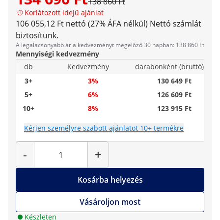
138 860 Ft
Korlátozott idejű ajánlat
106 055,12 Ft nettó (27% ÁFA nélkül)
Nettó számlát
biztosítunk.
A legalacsonyabb ár a kedvezményt megelőző 30 napban: 138 860 Ft
Mennyiségi kedvezmény
db
Kedvezmény
darabonként (bruttó)
3+
3%
130 649 Ft
5+
6%
126 609 Ft
10+
8%
123 915 Ft
Kérjen személyre szabott ajánlatot 10+ termékre
Mennyiség
-
+
Kosárba helyezés
Vásároljon most
Készleten