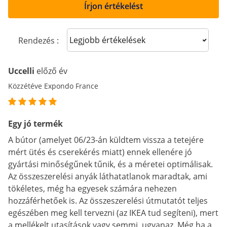
Írjon értékelést
Sort reviews
Rendezés :
Uccelli
előző év
Közzétéve Expondo France
Egy jó termék
A bútor (amelyet 06/23-án küldtem vissza a tetejére
mért ütés és cserekérés miatt) ennek ellenére jó
gyártási minőségűnek tűnik, és a méretei optimálisak.
Az összeszerelési anyák láthatatlanok maradtak, ami
tökéletes, még ha egyesek számára nehezen
hozzáférhetőek is. Az összeszerelési útmutatót teljes
egészében meg kell tervezni (az IKEA tud segíteni), mert
a mellékelt utasítások vagy semmi, ugyanaz. Még ha a