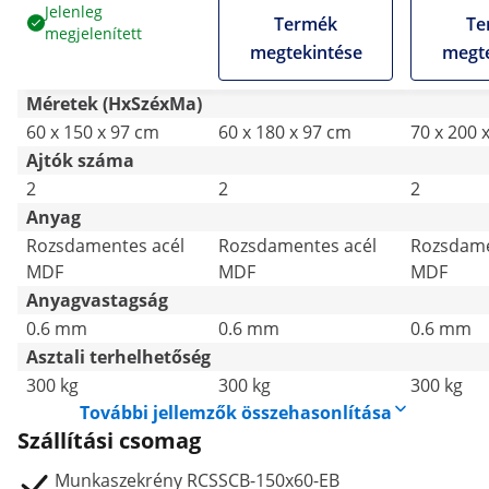
600 kg - hátsó perem
600 kg - hátsó perem
600 kg - 
Jelenleg
Termék
Te
megjelenített
- Royal Catering
- Royal Catering
Catering
megtekintése
megte
Méretek (HxSzéxMa)
60 x 150 x 97 cm
60 x 180 x 97 cm
70 x 200 
Ajtók száma
2
2
2
Anyag
Rozsdamentes acél
Rozsdamentes acél
Rozsdame
MDF
MDF
MDF
Anyagvastagság
0.6 mm
0.6 mm
0.6 mm
Asztali terhelhetőség
300 kg
300 kg
300 kg
További jellemzők összehasonlítása
Szállítási csomag
Munkaszekrény RCSSCB-150x60-EB