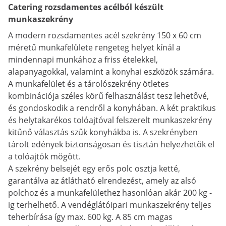
Catering rozsdamentes acélból készült
munkaszekrény
A modern rozsdamentes acél szekrény 150 x 60 cm
méretű munkafelülete rengeteg helyet kínál a
mindennapi munkához a friss ételekkel,
alapanyagokkal, valamint a konyhai eszközök számára.
A munkafelület és a tárolószekrény ötletes
kombinációja széles körű felhasználást tesz lehetővé,
és gondoskodik a rendről a konyhában. A két praktikus
és helytakarékos tolóajtóval felszerelt munkaszekrény
kitűnő választás szűk konyhákba is. A szekrényben
tárolt edények biztonságosan és tisztán helyezhetők el
a tolóajtók mögött.
A szekrény belsejét egy erős polc osztja ketté,
garantálva az átlátható elrendezést, amely az alsó
polchoz és a munkafelülethez hasonlóan akár 200 kg -
ig terhelhető. A vendéglátóipari munkaszekrény teljes
teherbírása így max. 600 kg. A 85 cm magas