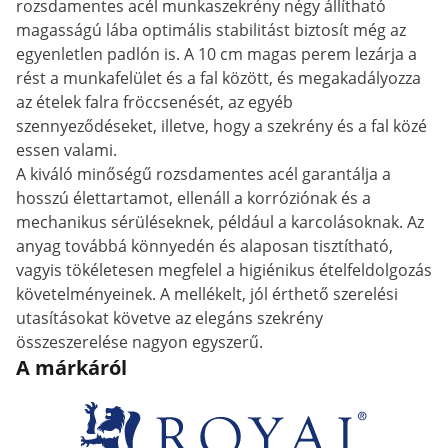
rozsdamentes acél munkaszekrény négy állítható
magasságú lába optimális stabilitást biztosít még az
egyenletlen padlón is. A 10 cm magas perem lezárja a
rést a munkafelület és a fal között, és megakadályozza
az ételek falra fröccsenését, az egyéb
szennyeződéseket, illetve, hogy a szekrény és a fal közé
essen valami.
A kiváló minőségű rozsdamentes acél garantálja a
hosszú élettartamot, ellenáll a korróziónak és a
mechanikus sérüléseknek, például a karcolásoknak. Az
anyag továbbá könnyedén és alaposan tisztítható,
vagyis tökéletesen megfelel a higiénikus ételfeldolgozás
követelményeinek. A mellékelt, jól érthető szerelési
utasításokat követve az elegáns szekrény
összeszerelése nagyon egyszerű.
A márkáról