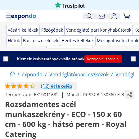
Vásári kellékek
Főzőgépek
Vendéglátóipari konyhabútorok
K
Hűtők
Bár felszerelések
Hentes kellékek
Mosogatási technol
Kiemelt kedvezmények vállalatának
Kezdjen el spórolni
/
expondo
/
Vendéglátóipari eszközök
/
Vendéglát
(12) értékelés
|
Termékszám:
EX10011682
Modell:
RCSSCB-150X60-E-B
Rozsdamentes acél
munkaszekrény - ECO - 150 x 60
cm - 600 kg - hátsó perem - Royal
Catering