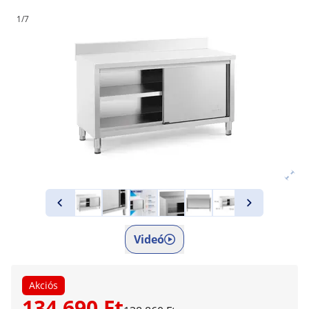
1/7
Videó
Akciós
134 690 Ft