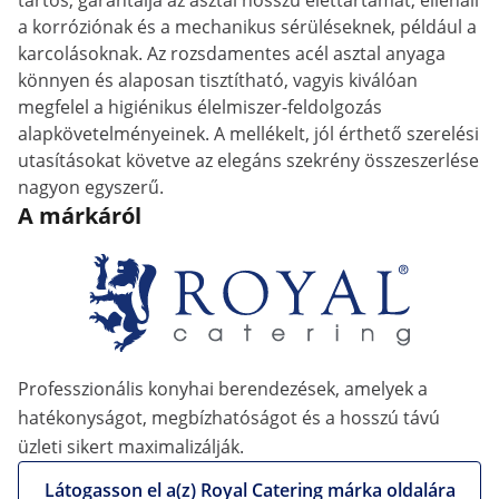
tartós, garantálja az asztal hosszú élettartamát, ellenáll
a korróziónak és a mechanikus sérüléseknek, például a
karcolásoknak. Az rozsdamentes acél asztal anyaga
könnyen és alaposan tisztítható, vagyis kiválóan
megfelel a higiénikus élelmiszer-feldolgozás
alapkövetelményeinek. A mellékelt, jól érthető szerelési
utasításokat követve az elegáns szekrény összeszerlése
nagyon egyszerű.
A márkáról
Professzionális konyhai berendezések, amelyek a
hatékonyságot, megbízhatóságot és a hosszú távú
üzleti sikert maximalizálják.
Látogasson el a(z) Royal Catering márka oldalára