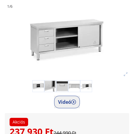
1/6
Videó
Akciós
237 930 Ft
244 990 Ft