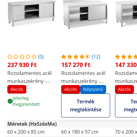
(0)
(12)
237 930 Ft
157 270 Ft
147 330
Rozsdamentes acél
Rozsdamentes acél
Rozsdame
munkaszekrény -
munkaszekrény -
munkasze
ECO - 200 x 60 cm -
ECO - 180 x 60 cm -
ECO - 200
Akciós
Akciós
Népszerű
Akciós
600 kg - Royal
600 kg - hátsó perem
600 kg - 
Jelenleg
Termék
Te
megjelenített
Catering
- Royal Catering
Catering
megtekintése
megte
Méretek (HxSzéxMa)
60 x 200 x 85 cm
60 x 180 x 97 cm
70 x 200 