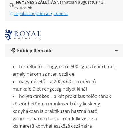
INGYENES SZÁLLÍTÁS
várhatóan augusztus 13.,
csütörtök
Legalacsonyabb ár garancia
Főbb jellemzők
terhelhető – nagy, max. 600 kg-os teherbírás,
amely három szinten oszlik el
nagyméretű – a 200 x 60 cm méretű
munkafelület rengeteg helyet kínál
helytakarékos – a két praktikus tolóajtónak
köszönhetően a munkaszekrény keskeny
konyhákban is praktikusan használható,
valamint három fiók áll rendelkezésre a
kisméretű konyhai eszközök számára