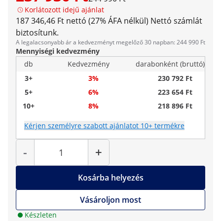
Korlátozott idejű ajánlat
187 346,46 Ft nettó (27% ÁFA nélkül)
Nettó számlát
biztosítunk.
A legalacsonyabb ár a kedvezményt megelőző 30 napban: 244 990 Ft
Mennyiségi kedvezmény
db
Kedvezmény
darabonként (bruttó)
3+
3%
230 792 Ft
5+
6%
223 654 Ft
10+
8%
218 896 Ft
Kérjen személyre szabott ajánlatot 10+ termékre
Mennyiség
-
+
Kosárba helyezés
Vásároljon most
Készleten