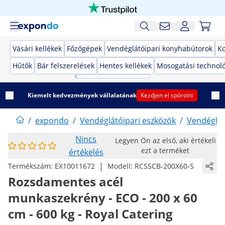
Vásári kellékek
Főzőgépek
Vendéglátóipari konyhabútorok
K
Hűtők
Bár felszerelések
Hentes kellékek
Mosogatási technol
Kiemelt kedvezmények vállalatának
Kezdjen el spórolni
/
expondo
/
Vendéglátóipari eszközök
/
Vendéglát
Nincs
Legyen Ön az első, aki értékeli
ezt a terméket
értékelés
|
Termékszám:
EX10011672
Modell:
RCSSCB-200X60-S
Rozsdamentes acél
munkaszekrény - ECO - 200 x 60
cm - 600 kg - Royal Catering