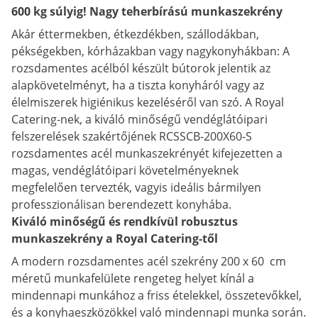
600 kg súlyig! Nagy teherbírású munkaszekrény
Akár éttermekben, étkezdékben, szállodákban,
pékségekben, kórházakban vagy nagykonyhákban: A
rozsdamentes acélból készült bútorok jelentik az
alapkövetelményt, ha a tiszta konyháról vagy az
élelmiszerek higiénikus kezeléséről van szó. A Royal
Catering-nek, a kiváló minőségű vendéglátóipari
felszerelések szakértőjének RCSSCB-200X60-S
rozsdamentes acél munkaszekrényét kifejezetten a
magas, vendéglátóipari követelményeknek
megfelelően tervezték, vagyis ideális bármilyen
professzionálisan berendezett konyhába.
Kiváló minőségű és rendkívül robusztus
munkaszekrény a Royal Catering-től
A modern rozsdamentes acél szekrény 200 x 60 cm
méretű munkafelülete rengeteg helyet kínál a
mindennapi munkához a friss ételekkel, összetevőkkel,
és a konyhaeszközökkel való mindennapi munka során.