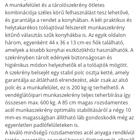
A munkafelület és a tárolószekrény ötletes
kombinációja széles körű felhasználást tesz lehetővé,
és garantálja a rendet a konyhában. A két praktikus és
helytakarékos tolóajtóval felszerelt munkaszekrény
kitűnő választás szűk konyhákba is. Az egyik oldalon
három, egyenként 44 x 36 x 13 cm-es fiók található,
amelyek a kisebb konyhai eszközökhöz használhatók. A
szekrényben tárolt edények biztonságosan és
higiénikus módon helyezhetők el a tolóajtók mögött.
A szekrény belsejét egy stabil polc osztja ketté, amely
garantálja az átlátható elrendezést, akár csak az alsó
polc és a munkafelület, ez is 200 kg-ig terhelhető. A
vendéglátóipari munkaszekrény teljes teherbírása így
összesen max. 600 kg. A 85 cm magas rozsdamentes
acél munkaszekrény optimális stabilitásáról a négy 10
mm-es magasságban állítható láb gondoskodik még az
egyenletlen padlófelületeken is.
A kiváló minőségű rozsdamentes acél anyaga rendkívül