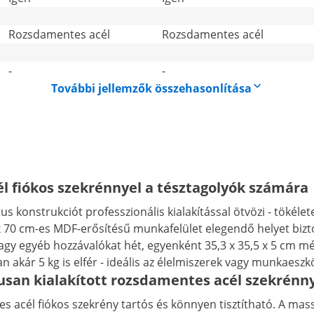
Rozsdamentes acél
Rozsdamentes acél
-
-
További jellemzők összehasonlítása
 fiókos szekrénnyel a tésztagolyók számára
 konstrukciót professzionális kialakítással ötvözi - tökéle
 70 cm-es MDF-erősítésű munkafelület elegendő helyet bizt
vagy egyéb hozzávalókat hét, egyenként 35,3 x 35,5 x 5 cm m
 akár 5 kg is elfér - ideális az élelmiszerek vagy munkaeszk
usan kialakított rozsdamentes acél szekrénn
cél fiókos szekrény tartós és könnyen tisztítható. A masszí