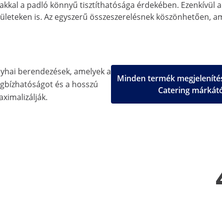
kkal a padló könnyű tisztíthatósága érdekében. Ezenkívül a l
leteken is. Az egyszerű összeszerelésnek köszönhetően, ame
nyhai berendezések, amelyek a
Minden termék megjelenítés
gbízhatóságot és a hosszú
Catering márkát
aximalizálják.