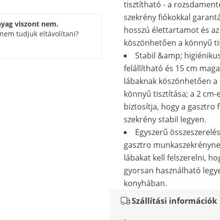
tisztítható - a rozsdament
szekrény fiókokkal garantá
yag viszont nem.
hosszú élettartamot és a
nem tudjuk eltávolítani?
köszönhetően a könnyű tis
Stabil &amp; higiénikus
felállítható és 15 cm mag
lábaknak köszönhetően a
könnyű tisztítása; a 2 cm-e
biztosítja, hogy a gasztro 
szekrény stabil legyen.
Egyszerű összeszerelés
gasztro munkaszekrényne
lábakat kell felszerelni, ho
gyorsan használható legy
konyhában.
Szállítási információk