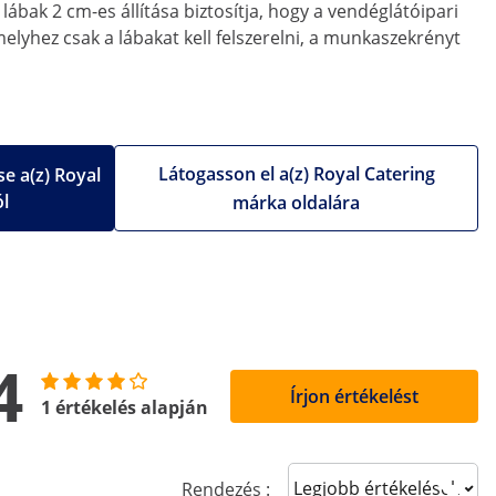
ábak 2 cm-es állítása biztosítja, hogy a vendéglátóipari
lyhez csak a lábakat kell felszerelni, a munkaszekrényt
Látogasson el a(z) Royal Catering
e a(z) Royal
ól
márka oldalára
4
Írjon értékelést
1 értékelés alapján
Sort reviews
Rendezés :