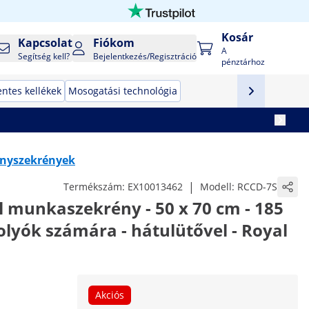
Kosár
Kapcsolat
Fiókom
A
Segítség kell?
Bejelentkezés/Regisztráció
pénztárhoz
ntes kellékek
Mosogatási technológia
nyszekrények
|
Termékszám:
EX10013462
Modell:
RCCD-7S
 munkaszekrény - 50 x 70 cm - 185
golyók számára - hátulütővel - Royal
Akciós