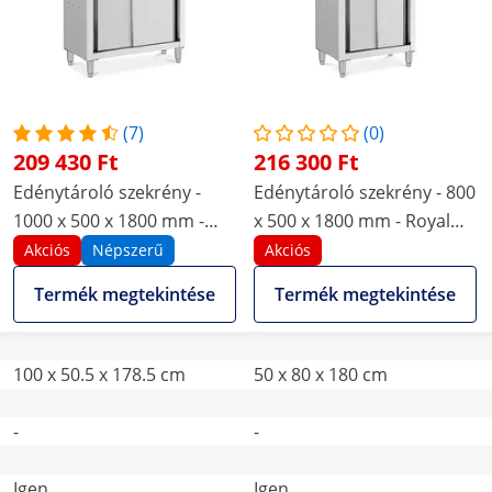
(7)
(0)
209 430 Ft
216 300 Ft
Edénytároló szekrény -
Edénytároló szekrény - 800
1000 x 500 x 1800 mm -
x 500 x 1800 mm - Royal
Royal Catering
Catering
Akciós
Népszerű
Akciós
Termék megtekintése
Termék megtekintése
100 x 50.5 x 178.5 cm
50 x 80 x 180 cm
-
-
Igen
Igen