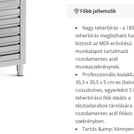
Főbb jellemzők
Nagy teherbírás - a 185
teherbírás megbízható ha
biztosít az MDF-erősítésű
munkalapot tartalmazó
rozsdamentes acél
munkaszekrénynek.
Professzionális kialakítá
35,3 x 35,5 x 5 cm-es (bel
csúszósínes, egyenként 5 
teherbírású fiók ideális a
tésztadarabok tárolására 
rozsdamentes acél fiókos
szekrényben.
Tartós &amp; könnyen