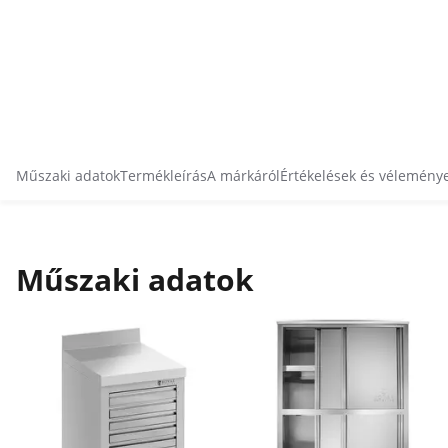
Műszaki adatok
Termékleírás
A márkáról
Értékelések és vélemény
Műszaki adatok