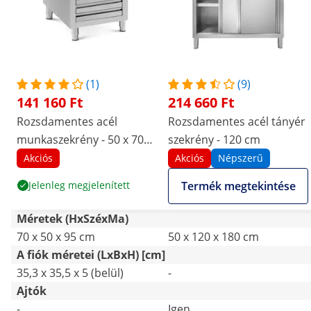
(1)
(9)
141 160 Ft
214 660 Ft
Rozsdamentes acél
Rozsdamentes acél tányér
munkaszekrény - 50 x 70
szekrény - 120 cm
cm - 185 kg - 7 fiók a
Akciós
Akciós
Népszerű
pizzagolyók számára -
Jelenleg megjelenített
Termék megtekintése
hátulütővel - Royal
Catering
Méretek (HxSzéxMa)
70 x 50 x 95 cm
50 x 120 x 180 cm
A fiók méretei (LxBxH) [cm]
35,3 x 35,5 x 5 (belül)
-
Ajtók
-
Igen