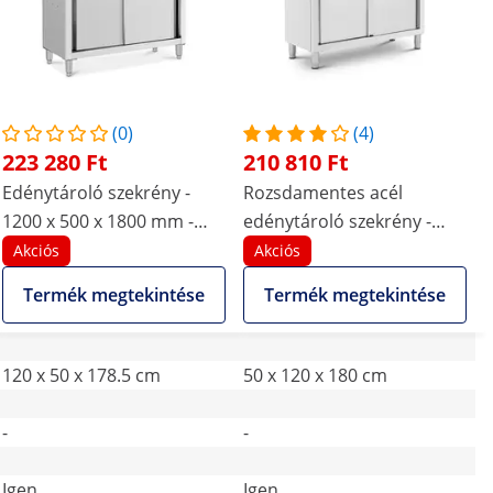
(0)
(4)
223 280 Ft
210 810 Ft
Edénytároló szekrény -
Rozsdamentes acél
1200 x 500 x 1800 mm -
edénytároló szekrény -
Royal Catering
1200 x 500 x 1800 mm - 4
Akciós
Akciós
polc - max. 200 kg - Royal
Termék megtekintése
Termék megtekintése
Catering
120 x 50 x 178.5 cm
50 x 120 x 180 cm
-
-
Igen
Igen