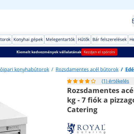
torok
Konyhai gépek
Melegentartók
Hűtők
Bár felszerelések
He
Kiemelt kedvezmények vállalatának
Kezdjen el spórolni
óipari konyhabútorok
/
Rozsdamentes acél bútorok
/
Edé
(1) értékelés
Rozsdamentes acél
kg - 7 fiók a pizza
Catering