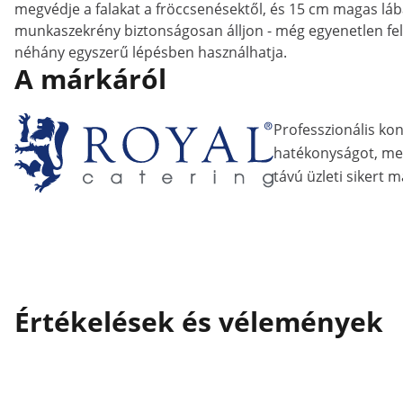
megvédje a falakat a fröccsenésektől, és 15 cm magas lába
munkaszekrény biztonságosan álljon - még egyenetlen felü
néhány egyszerű lépésben használhatja.
A márkáról
Professzionális ko
hatékonyságot, me
távú üzleti sikert m
Értékelések és vélemények