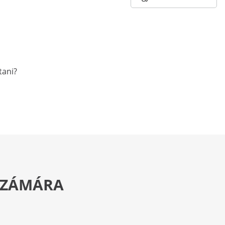
tani?
 SZÁMÁRA