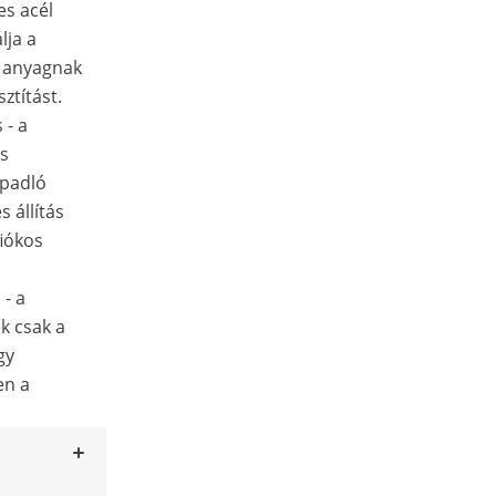
es acél
lja a
z anyagnak
ztítást.
 - a
as
 padló
s állítás
fiókos
 - a
k csak a
gy
en a