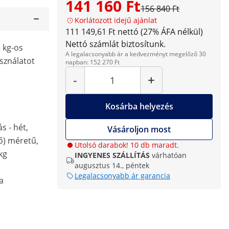
141 160 Ft
156 840 Ft
Korlátozott idejű ajánlat
111 149,61 Ft nettó (27% ÁFA nélkül)
Nettó számlát biztosítunk.
 kg-os
A legalacsonyabb ár a kedvezményt megelőző 30
sználatot
napban: 152 270 Ft
Mennyiség
-
+
Kosárba helyezés
s - hét,
Vásároljon most
ső) méretű,
Utolsó darabok! 10 db maradt.
kg
INGYENES SZÁLLÍTÁS
várhatóan
augusztus 14., péntek
Legalacsonyabb ár garancia
a