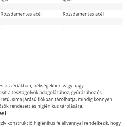
Rozsdamentes acél
Rozsdamentes acél
-
-
tes pizzériákban, pékségekben vagy nagy
osít a tésztagolyók adagolásához, gyúrásához és
éretű, sima járású fiókban tárolhatja, mindig könnyen
özök rendezett és higiénikus tárolására.
yel
v konstrukció higiénikus felállvánnyal rendelkezik, hogy