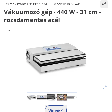
|
Termékszám:
EX10011734
Modell:
RCVG-41
Vákuumozó gép - 440 W - 31 cm -
rozsdamentes acél
1/6
Videó