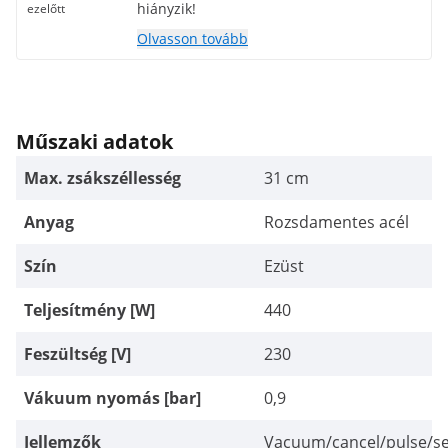
hiányzik!
ezelőtt
Olvasson tovább
Műszaki adatok
Max. zsákszéllesség
31 cm
Anyag
Rozsdamentes acél
Szín
Ezüst
Teljesítmény [W]
440
Feszültség [V]
230
Vákuum nyomás [bar]
0,9
Jellemzők
Vacuum/cancel/pulse/se