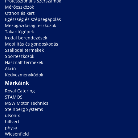
Professzionális szerszámok
Mérőeszközök
Otthon és kert
Egészség és szépségápolás
Mezőgazdasági eszközök
Takarítógépek
Irodai berendezések
Mobilitás és gondoskodás
Szállodai termékek
Sporteszközök
Használt termékek
Akció
Kedvezménykódok
Márkáink
Royal Catering
STAMOS
MSW Motor Technics
Steinberg Systems
ulsonix
hillvert
physa
Wiesenfield