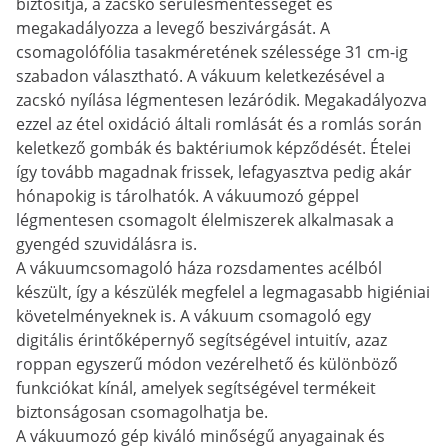
biztosítja, a zacskó sérülésmentességét és
megakadályozza a levegő beszivárgását. A
csomagolófólia tasakméretének szélessége 31 cm-ig
szabadon választható. A vákuum keletkezésével a
zacskó nyílása légmentesen lezáródik. Megakadályozva
ezzel az étel oxidáció általi romlását és a romlás során
keletkező gombák és baktériumok képződését. Ételei
így tovább magadnak frissek, lefagyasztva pedig akár
hónapokig is tárolhatók. A vákuumozó géppel
légmentesen csomagolt élelmiszerek alkalmasak a
gyengéd szuvidálásra is.
A vákuumcsomagoló háza rozsdamentes acélból
készült, így a készülék megfelel a legmagasabb higiéniai
követelményeknek is. A vákuum csomagoló egy
digitális érintőképernyő segítségével intuitív, azaz
roppan egyszerű módon vezérelhető és különböző
funkciókat kínál, amelyek segítségével termékeit
biztonságosan csomagolhatja be.
A vákuumozó gép kiváló minőségű anyagainak és