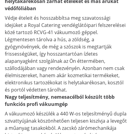
helytakarékosan zárhat ételeket és más árukat
védőfóliában
Védje ételeit és hosszabbítsa meg szavatossági
idejüket a Royal Catering vendéglátóipari felszerelései
közé tartozó RCVG-41 vákuumozó géppel.
Légmentesen tárolva a hús, a zöldség, a
gyógynövények, de még a szószok is megtartják
frissességüket, így hosszantartóan ízletes
alapanyagként szolgálnak az Ön éttermében,
szállodájában vagy rendezvényén. Azonban nem csak
élelmiszereket, hanem akár kozmetikai termékeket,
elektronikus tartozékokat is helytakarékosan, kosztól
és portól védetten tárolhat.
Nagy teljesítmény, nemesacélból készült több
funkciós profi vákuumgép
A vákuumozó készülék a 440 W-os teljesítményű dupla
szivattyújának köszönhetően teljesen kiszívja a levegőt
a műanyag tasakokból. A zacskó zárómechanikája