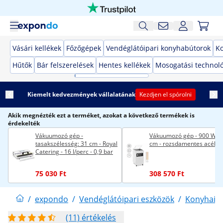
Vásári kellékek
Főzőgépek
Vendéglátóipari konyhabútorok
K
Hűtők
Bár felszerelések
Hentes kellékek
Mosogatási technol
Kiemelt kedvezmények vállalatának
Kezdjen el spórolni
Akik megnézték ezt a terméket, azokat a következő termékek is
érdekelték
Vákuumozó gép -
Vákuumozó gép - 900 W - 
tasakszélesség: 31 cm - Royal
cm - rozsdamentes acél
Catering - 16 l/perc - 0,9 bar
75 030 Ft
308 570 Ft
/
expondo
/
Vendéglátóipari eszközök
/
Konyhai 
(11) értékelés