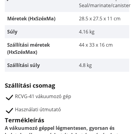
Seal/marinate/canister
Méretek (HxSzéxMa)
28.5 x 27.5 x 11 cm
Súly
4.16 kg
Szállítási méretek
44 x 33 x 16 cm
(HxSzéxMax)
Szállítási súly
4.8 kg
Szállítási csomag
RCVG-41 vákuumozó gép
Használati útmutató
Termékleírás
A vákuumozó géppel légmentesen, gyorsan és