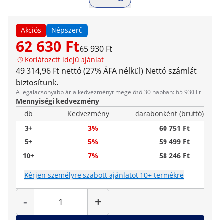
Akciós
Népszerű
62 630 Ft
65 930 Ft
Korlátozott idejű ajánlat
49 314,96 Ft nettó (27% ÁFA nélkül)
Nettó számlát
biztosítunk.
A legalacsonyabb ár a kedvezményt megelőző 30 napban: 65 930 Ft
Mennyiségi kedvezmény
db
Kedvezmény
darabonként (bruttó)
3+
3%
60 751 Ft
5+
5%
59 499 Ft
10+
7%
58 246 Ft
Kérjen személyre szabott ajánlatot 10+ termékre
Mennyiség
-
+