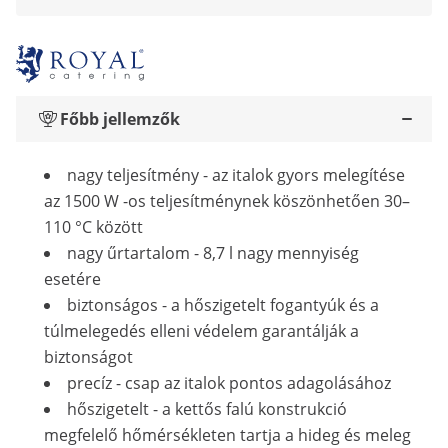
Főbb jellemzők
nagy teljesítmény - az italok gyors melegítése
az 1500 W -os teljesítménynek köszönhetően 30–
110 °C között
nagy űrtartalom - 8,7 l nagy mennyiség
esetére
biztonságos - a hőszigetelt fogantyúk és a
túlmelegedés elleni védelem garantálják a
biztonságot
precíz - csap az italok pontos adagolásához
hőszigetelt - a kettős falú konstrukció
megfelelő hőmérsékleten tartja a hideg és meleg