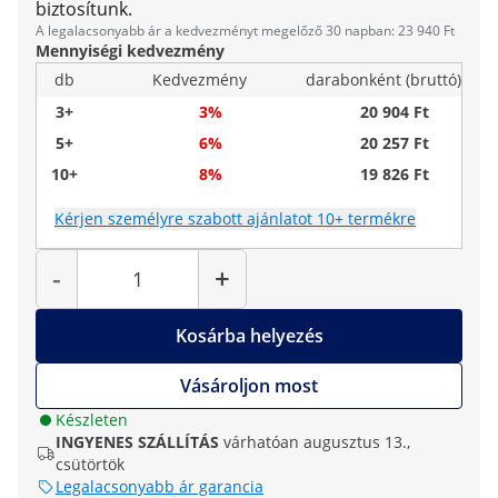
biztosítunk.
A legalacsonyabb ár a kedvezményt megelőző 30 napban: 23 940 Ft
Mennyiségi kedvezmény
db
Kedvezmény
darabonként (bruttó)
3+
3%
20 904 Ft
5+
6%
20 257 Ft
10+
8%
19 826 Ft
Kérjen személyre szabott ajánlatot 10+ termékre
Mennyiség
-
+
Kosárba helyezés
Vásároljon most
Készleten
INGYENES SZÁLLÍTÁS
várhatóan augusztus 13.,
csütörtök
Legalacsonyabb ár garancia