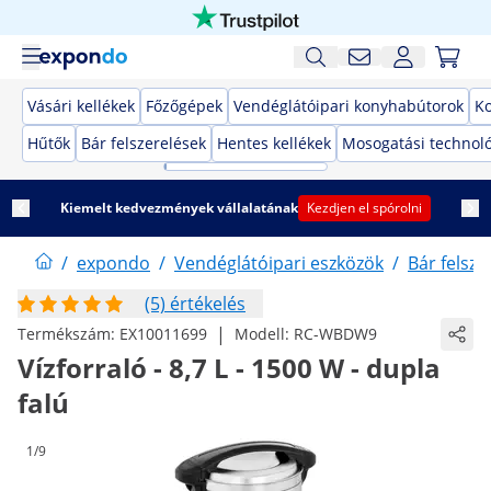
Vásári kellékek
Főzőgépek
Vendéglátóipari konyhabútorok
K
Hűtők
Bár felszerelések
Hentes kellékek
Mosogatási technol
Kiemelt kedvezmények vállalatának
Kezdjen el spórolni
/
expondo
/
Vendéglátóipari eszközök
/
Bár felsze
(5) értékelés
|
Termékszám:
EX10011699
Modell:
RC-WBDW9
Vízforraló - 8,7 L - 1500 W - dupla
falú
1/9