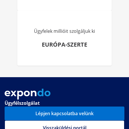
Ügyfelek millióit szolgáljuk ki
EURÓPA-SZERTE
Ügyfélszolgálat
Lépjen kapcsolatba velünk
Visszaküldési portál