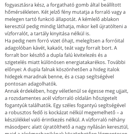
fogyasztásra kész, a forgatható gomb által beállított
hőmérsékleten. Két jelző fény mutatja a forraló vagy a
melegen tartó funkció állapotát. A kémlelő ablakon
keresztül pedig mindig láthatja, mikor kell újratölteni a
vízforralót, a tartály kinyitása nélkül is.
Ha pedig nem forró vizet óhajt, melegítsen a forróital
adagolóban kávét, kakaót, teát vagy forralt bort. A
forralt bor készítő a dupla falú kivitelezés és a
szigetelés miatt különösen energiatakarékos. További
előnyei: A dupla falnak köszönhetően a hideg italok
hidegek maradnak benne, és a csap segítségével
pontosan adagolhatók.
Annak érdekében, hogy véletlenül se égesse meg ujjait,
a rozsdamentes acél vízforraló oldalán hőszigetelt
fogantyúk találhatók. Egy széles fogantyú segítségével
a robusztos fedő is kockázat nélkül megemelhető – a
készülékkel való érintkezés nélkül. A vízforraló néhány
másodperc alatt újratölthető a nagy nyílásán keresztül,