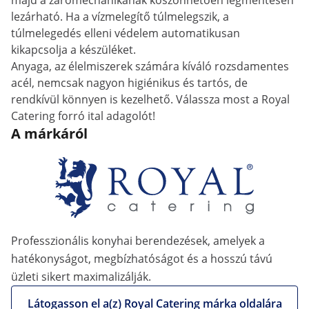
majd a zárómechanikának köszönhetően légmentesen
lezárható. Ha a vízmelegítő túlmelegszik, a
túlmelegedés elleni védelem automatikusan
kikapcsolja a készüléket.
Anyaga, az élelmiszerek számára kíváló rozsdamentes
acél, nemcsak nagyon higiénikus és tartós, de
rendkívül könnyen is kezelhető. Válassza most a Royal
Catering forró ital adagolót!
A márkáról
Professzionális konyhai berendezések, amelyek a
hatékonyságot, megbízhatóságot és a hosszú távú
üzleti sikert maximalizálják.
Látogasson el a(z) Royal Catering márka oldalára