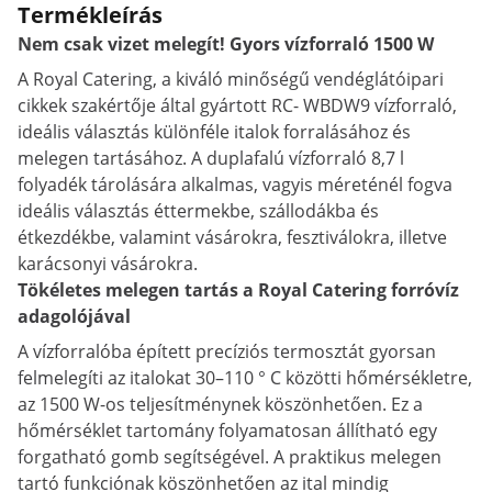
Termékleírás
Nem csak vizet melegít! Gyors vízforraló 1500 W
A Royal Catering, a kiváló minőségű vendéglátóipari
cikkek szakértője által gyártott RC- WBDW9 vízforraló,
ideális választás különféle italok forralásához és
melegen tartásához. A duplafalú vízforraló 8,7 l
folyadék tárolására alkalmas, vagyis méreténél fogva
ideális választás éttermekbe, szállodákba és
étkezdékbe, valamint vásárokra, fesztiválokra, illetve
karácsonyi vásárokra.
Tökéletes melegen tartás a Royal Catering forróvíz
adagolójával
A vízforralóba épített precíziós termosztát gyorsan
felmelegíti az italokat 30–110 ° C közötti hőmérsékletre,
az 1500 W-os teljesítménynek köszönhetően. Ez a
hőmérséklet tartomány folyamatosan állítható egy
forgatható gomb segítségével. A praktikus melegen
tartó funkciónak köszönhetően az ital mindig