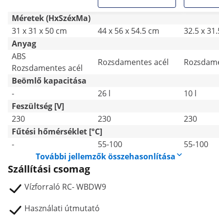
Méretek (HxSzéxMa)
31 x 31 x 50 cm
44 x 56 x 54.5 cm
32.5 x 31
Anyag
ABS
Rozsdamentes acél
Rozsdame
Rozsdamentes acél
Beömlő kapacitása
-
26 l
10 l
Feszültség [V]
230
230
230
Fűtési hőmérséklet [°C]
-
55-100
55-100
További jellemzők összehasonlítása
Szállítási csomag
Vízforraló RC- WBDW9
Használati útmutató