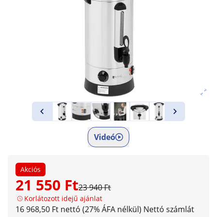
Videó
Akciós
21 550 Ft
23 940 Ft
Korlátozott idejű ajánlat
16 968,50 Ft nettó (27% ÁFA nélkül)
Nettó számlát