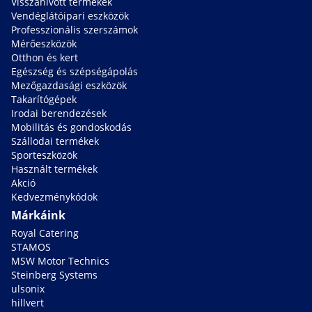
Visszahívott termékek
Vendéglátóipari eszközök
Professzionális szerszámok
Mérőeszközök
Otthon és kert
Egészség és szépségápolás
Mezőgazdasági eszközök
Takarítógépek
Irodai berendezések
Mobilitás és gondoskodás
Szállodai termékek
Sporteszközök
Használt termékek
Akció
Kedvezménykódok
Márkáink
Royal Catering
STAMOS
MSW Motor Technics
Steinberg Systems
ulsonix
hillvert