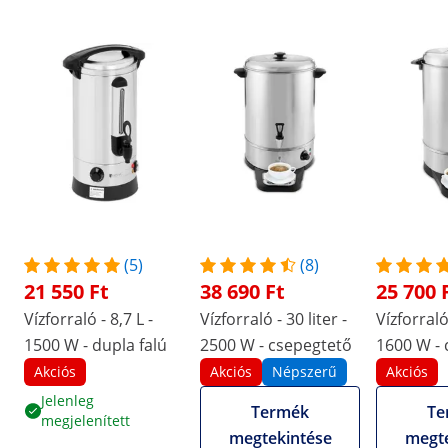
(5)
(8)
21 550 Ft
38 690 Ft
25 700 
Vízforraló - 8,7 L -
Vízforraló - 30 liter -
Vízforraló 
1500 W - dupla falú
2500 W - csepegtető
1600 W - 
Akciós
Akciós
Népszerű
Akciós
Jelenleg
Termék
Te
megjelenített
megtekintése
megte