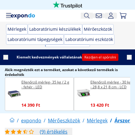
Mérlegek
Laboratóriumi készülékek
Mérőeszközök
Laboratóriumi tápegységek
Laboratóriumi eszközök
Kiemelt kedvezmények vállalatának
Kezdjen el spórolni
Akik megnézték ezt a terméket, azokat a következő termékek is
érdekelték
Ellenőrző mérleg- 35 kg / 2 g
Ellenőrző mérleg - 30 kg / 
- fehér - LED
- 28,8 x 21,8 cm - LCD
14 390 Ft
13 420 Ft
/
expondo
/
Mérőeszközök
/
Mérlegek
/
Árszorz
(9) értékelés