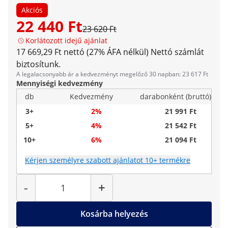
Akciós
22 440 Ft
23 620 Ft
Korlátozott idejű ajánlat
17 669,29 Ft nettó (27% ÁFA nélkül)
Nettó számlát
biztosítunk.
A legalacsonyabb ár a kedvezményt megelőző 30 napban: 23 617 Ft
Mennyiségi kedvezmény
db
Kedvezmény
darabonként (bruttó)
3+
2%
21 991 Ft
5+
4%
21 542 Ft
10+
6%
21 094 Ft
Kérjen személyre szabott ajánlatot 10+ termékre
Mennyiség
-
+
Kosárba helyezés