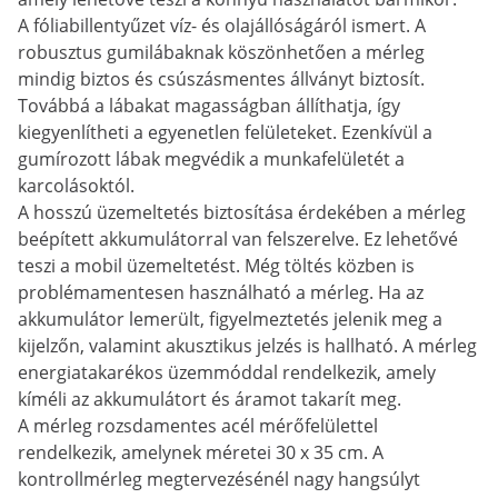
A fóliabillentyűzet víz- és olajállóságáról ismert. A
robusztus gumilábaknak köszönhetően a mérleg
mindig biztos és csúszásmentes állványt biztosít.
Továbbá a lábakat magasságban állíthatja, így
kiegyenlítheti a egyenetlen felületeket. Ezenkívül a
gumírozott lábak megvédik a munkafelületét a
karcolásoktól.
A hosszú üzemeltetés biztosítása érdekében a mérleg
beépített akkumulátorral van felszerelve. Ez lehetővé
teszi a mobil üzemeltetést. Még töltés közben is
problémamentesen használható a mérleg. Ha az
akkumulátor lemerült, figyelmeztetés jelenik meg a
kijelzőn, valamint akusztikus jelzés is hallható. A mérleg
energiatakarékos üzemmóddal rendelkezik, amely
kíméli az akkumulátort és áramot takarít meg.
A mérleg rozsdamentes acél mérőfelülettel
rendelkezik, amelynek méretei 30 x 35 cm. A
kontrollmérleg megtervezésénél nagy hangsúlyt