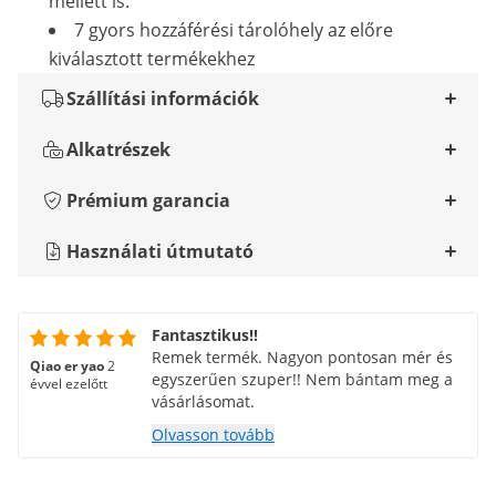
mellett is.
7 gyors hozzáférési tárolóhely az előre
kiválasztott termékekhez
Szállítási információk
Alkatrészek
Prémium garancia
Használati útmutató
Fantasztikus!!
Remek termék. Nagyon pontosan mér és
Qiao er yao
2
egyszerűen szuper!! Nem bántam meg a
évvel ezelőtt
vásárlásomat.
Olvasson tovább