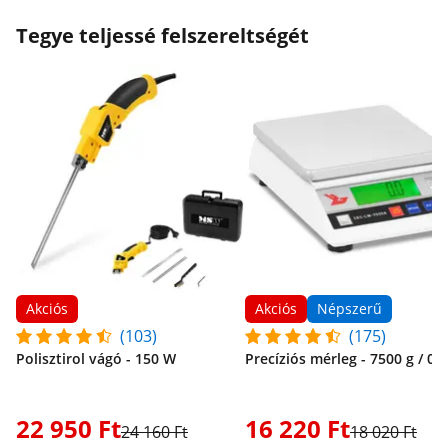
Tegye teljessé felszereltségét
Akciós
Akciós
Népszerű
(103)
(175)
Polisztirol vágó - 150 W
Precíziós mérleg - 7500 g / 0,3
22 950 Ft
16 220 Ft
24 160 Ft
18 020 Ft