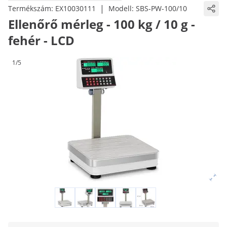
|
Termékszám:
EX10030111
Modell:
SBS-PW-100/10
Ellenőrő mérleg - 100 kg / 10 g -
fehér - LCD
1/5