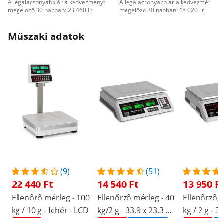
A legalacsonyabb ár a kedvezményt
A legalacsonyabb ár a kedvezményt
megelőző 30 napban: 23 460 Ft
megelőző 30 napban: 18 020 Ft
Műszaki adatok
(9)
(51)
22 440 Ft
14 540 Ft
13 950 
Ellenőrő mérleg - 100
Ellenőrző mérleg - 40
Ellenőrző
kg / 10 g - fehér - LCD
kg/2 g - 33,9 x 23,3 x
kg / 2 g - 