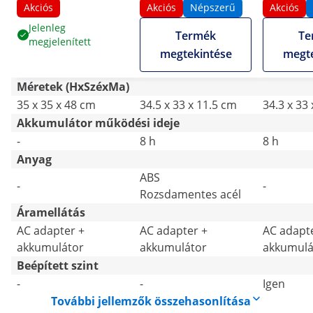
0,6 cm
cm - beép
Akciós
Akciós
Népszerű
Akciós
vízmérték
Jelenleg
Termék
Te
megjelenített
megtekintése
megte
Méretek (HxSzéxMa)
35 x 35 x 48 cm
34.5 x 33 x 11.5 cm
34.3 x 33
Akkumulátor működési ideje
-
8 h
8 h
Anyag
ABS
-
-
Rozsdamentes acél
Áramellátás
AC adapter +
AC adapter +
AC adapt
akkumulátor
akkumulátor
akkumulá
Beépített szint
-
-
Igen
További jellemzők összehasonlítása