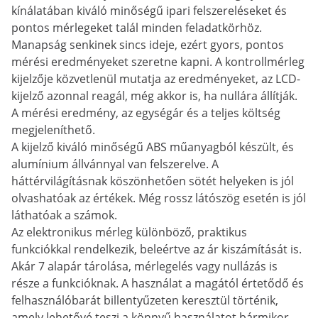
kínálatában kiváló minőségű ipari felszereléseket és
pontos mérlegeket talál minden feladatkörhöz.
Manapság senkinek sincs ideje, ezért gyors, pontos
mérési eredményeket szeretne kapni. A kontrollmérleg
kijelzője közvetlenül mutatja az eredményeket, az LCD-
kijelző azonnal reagál, még akkor is, ha nullára állítják.
A mérési eredmény, az egységár és a teljes költség
megjeleníthető.
A kijelző kiváló minőségű ABS műanyagból készült, és
alumínium állvánnyal van felszerelve. A
háttérvilágításnak köszönhetően sötét helyeken is jól
olvashatóak az értékek. Még rossz látószög esetén is jól
láthatóak a számok.
Az elektronikus mérleg különböző, praktikus
funkciókkal rendelkezik, beleértve az ár kiszámítását is.
Akár 7 alapár tárolása, mérlegelés vagy nullázás is
része a funkcióknak. A használat a magától értetődő és
felhasználóbarát billentyűzeten keresztül történik,
amely lehetővé teszi a könnyű használatot bármikor.