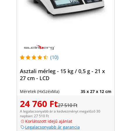
(10)
Asztali mérleg - 15 kg / 0,5 g - 21 x
27 cm - LCD
Méretek (HxSzéxMa)
35 x 27 x 12 cm
24 760 Ft
27 510 Ft
A legalacsonyabb ár a kedvezményt megelőző 30
napban: 27 510 Ft
Korlátozott idejű ajánlat
Legalacsonyabb ár garancia