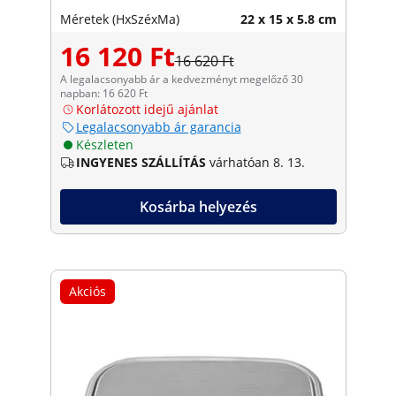
Méretek (HxSzéxMa)
22 x 15 x 5.8 cm
16 120 Ft
16 620 Ft
A legalacsonyabb ár a kedvezményt megelőző 30
napban: 16 620 Ft
Korlátozott idejű ajánlat
Legalacsonyabb ár garancia
Készleten
INGYENES SZÁLLÍTÁS
várhatóan 8. 13.
Kosárba helyezés
Akciós