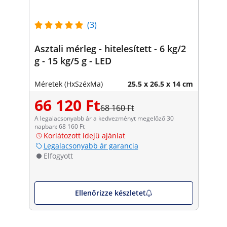
(3)
Asztali mérleg - hitelesített - 6 kg/2
g - 15 kg/5 g - LED
Méretek (HxSzéxMa)
25.5 x 26.5 x 14 cm
66 120 Ft
68 160 Ft
A legalacsonyabb ár a kedvezményt megelőző 30
napban: 68 160 Ft
Korlátozott idejű ajánlat
Legalacsonyabb ár garancia
Elfogyott
Ellenőrizze készletet