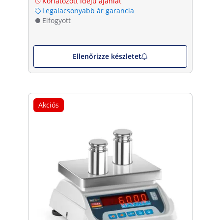
Korlátozott idejű ajánlat
Legalacsonyabb ár garancia
Elfogyott
Ellenőrizze készletet
Akciós