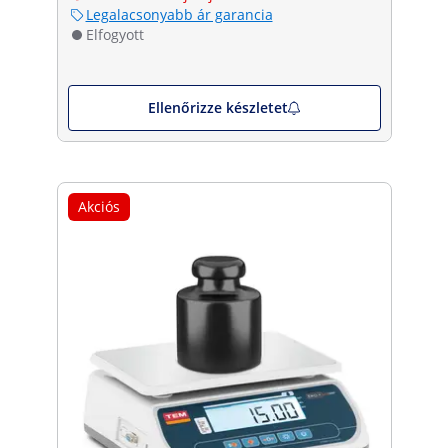
Legalacsonyabb ár garancia
Elfogyott
Ellenőrizze készletet
Akciós