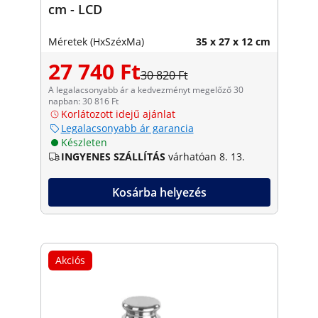
cm - LCD
Méretek (HxSzéxMa)
35 x 27 x 12 cm
27 740 Ft
30 820 Ft
A legalacsonyabb ár a kedvezményt megelőző 30
napban: 30 816 Ft
Korlátozott idejű ajánlat
Legalacsonyabb ár garancia
Készleten
INGYENES SZÁLLÍTÁS
várhatóan 8. 13.
Kosárba helyezés
Akciós