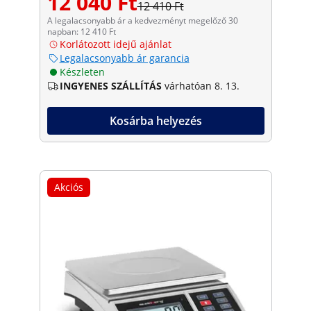
12 040 Ft
12 410 Ft
A legalacsonyabb ár a kedvezményt megelőző 30
napban: 12 410 Ft
Korlátozott idejű ajánlat
Legalacsonyabb ár garancia
Készleten
INGYENES SZÁLLÍTÁS
várhatóan 8. 13.
Kosárba helyezés
Akciós