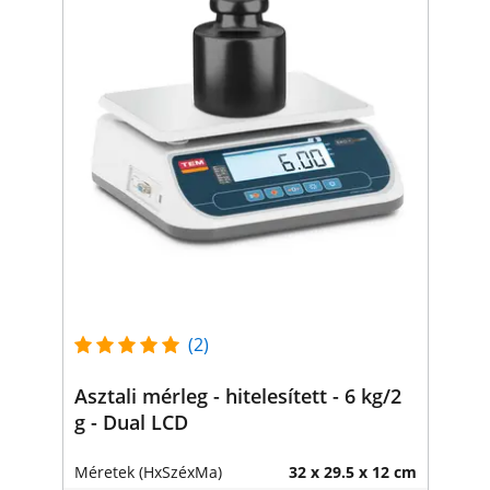
(2)
Asztali mérleg - hitelesített - 6 kg/2
g - Dual LCD
Méretek (HxSzéxMa)
32 x 29.5 x 12 cm