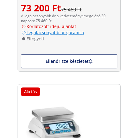
73 200 Ft
75 460 Ft
A legalacsonyabb ár a kedvezményt megelőző 30
napban: 75 460 Ft
Korlátozott idejű ajánlat
Legalacsonyabb ár garancia
Elfogyott
Ellenőrizze készletet
Akciós