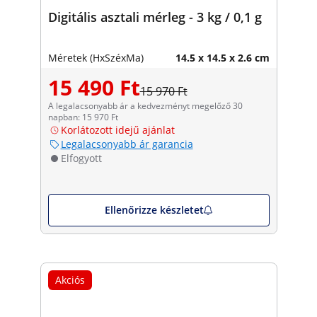
Digitális asztali mérleg - 3 kg / 0,1 g
Méretek (HxSzéxMa)
14.5 x 14.5 x 2.6 cm
15 490 Ft
15 970 Ft
A legalacsonyabb ár a kedvezményt megelőző 30
napban: 15 970 Ft
Korlátozott idejű ajánlat
Legalacsonyabb ár garancia
Elfogyott
Ellenőrizze készletet
Akciós