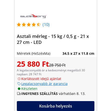
(10)
Asztali mérleg - 15 kg / 0,5 g - 21 x
27 cm - LED
Méretek (HxSzéxMa)
34.5 x 27 x 11.8 cm
25 880 Ft
28 750 Ft
A legalacsonyabb ár a kedvezményt megelőző 30
napban: 28 747 Ft
Korlátozott idejű ajánlat
Legalacsonyabb ár garancia
Készleten
INGYENES SZÁLLÍTÁS
várhatóan 8. 13.
Kosárba helyezés