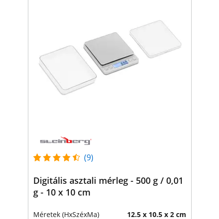
(9)
Digitális asztali mérleg - 500 g / 0,01
g - 10 x 10 cm
Méretek (HxSzéxMa)
12.5 x 10.5 x 2 cm