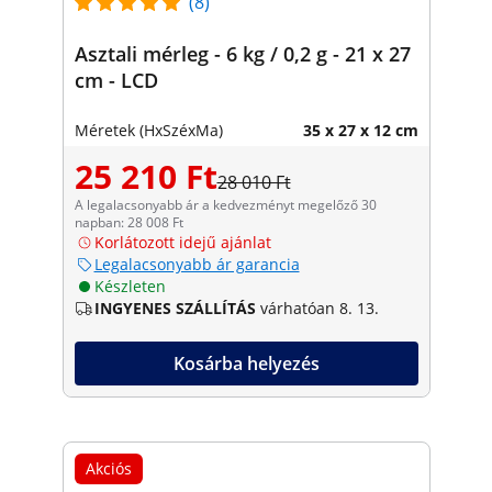
(8)
Asztali mérleg - 6 kg / 0,2 g - 21 x 27
cm - LCD
Méretek (HxSzéxMa)
35 x 27 x 12 cm
25 210 Ft
28 010 Ft
A legalacsonyabb ár a kedvezményt megelőző 30
napban: 28 008 Ft
Korlátozott idejű ajánlat
Legalacsonyabb ár garancia
Készleten
INGYENES SZÁLLÍTÁS
várhatóan 8. 13.
Kosárba helyezés
Akciós