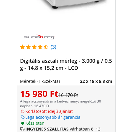
(3)
Digitális asztali mérleg - 3.000 g / 0,5
g - 14,8 x 15,2 cm - LCD
Méretek (HxSzéxMa)
22 x 15 x 5.8 cm
15 980 Ft
16 470 Ft
A legalacsonyabb ár a kedvezményt megelőző 30
napban: 16 470 Ft
Korlátozott idejű ajánlat
Legalacsonyabb ár garancia
Készleten
INGYENES SZÁLLÍTÁS
várhatóan 8. 13.