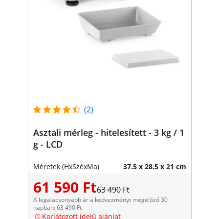
(2)
Asztali mérleg - hitelesített - 3 kg / 1
g - LCD
Méretek (HxSzéxMa)
37.5 x 28.5 x 21 cm
61 590 Ft
63 490 Ft
A legalacsonyabb ár a kedvezményt megelőző 30
napban: 63 490 Ft
Korlátozott idejű ajánlat