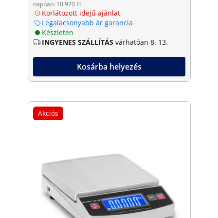
napban: 10 970 Ft
Korlátozott idejű ajánlat
Legalacsonyabb ár garancia
Készleten
INGYENES SZÁLLÍTÁS
várhatóan 8. 13.
Kosárba helyezés
Akciós