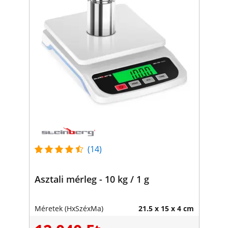
(14)
Asztali mérleg - 10 kg / 1 g
Méretek (HxSzéxMa)
21.5 x 15 x 4 cm