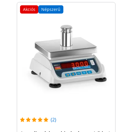
Akciós
Népszerű
(2)