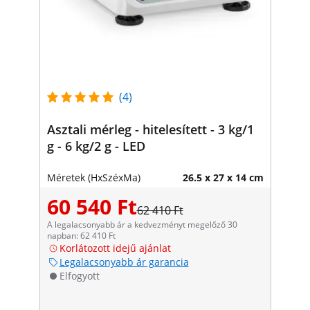
(4)
Asztali mérleg - hitelesített - 3 kg/1
g - 6 kg/2 g - LED
Méretek (HxSzéxMa)
26.5 x 27 x 14 cm
60 540 Ft
62 410 Ft
A legalacsonyabb ár a kedvezményt megelőző 30
napban: 62 410 Ft
Korlátozott idejű ajánlat
Legalacsonyabb ár garancia
Elfogyott