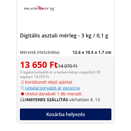
Digitális asztali mérleg - 3 kg / 0,1 g
Méretek (HxSzéxMa)
12.6 x 10.5 x 1.7 cm
13 650 Ft
14 070 Ft
A legalacsonyabb ár a kedvezményt megelőző 30
napban: 14 070 Ft
Korlátozott idejű ajánlat
Legalacsonyabb ár garancia
Utolsó darabok! 1 db maradt.
INGYENES SZÁLLÍTÁS
várhatóan 8. 13.
Kosárba helyezés