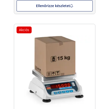
Ellenőrizze készletet
Akciós