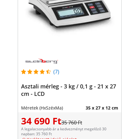
(7)
Asztali mérleg - 3 kg / 0,1 g - 21 x 27
cm - LCD
Méretek (HxSzéxMa)
35 x 27 x 12 cm
34 690 Ft
35 760 Ft
A legalacsonyabb ár a kedvezményt megelőző 30
napban: 35 760 Ft