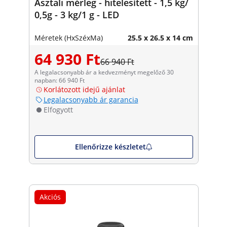
Asztali mérleg - hitelesített - 1,5 kg/
0,5g - 3 kg/1 g - LED
Méretek (HxSzéxMa)
25.5 x 26.5 x 14 cm
64 930 Ft
66 940 Ft
A legalacsonyabb ár a kedvezményt megelőző 30
napban: 66 940 Ft
Korlátozott idejű ajánlat
Legalacsonyabb ár garancia
Elfogyott
Ellenőrizze készletet
Akciós