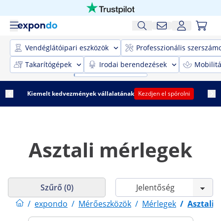
Vendéglátóipari eszközök
Professzionális szerszám
Takarítógépek
Irodai berendezések
Mobilit
Kiemelt kedvezmények vállalatának
Kezdjen el spórolni
Asztali mérlegek
Szűrő (0)
/
expondo
/
Mérőeszközök
/
Mérlegek
/
Asztali 