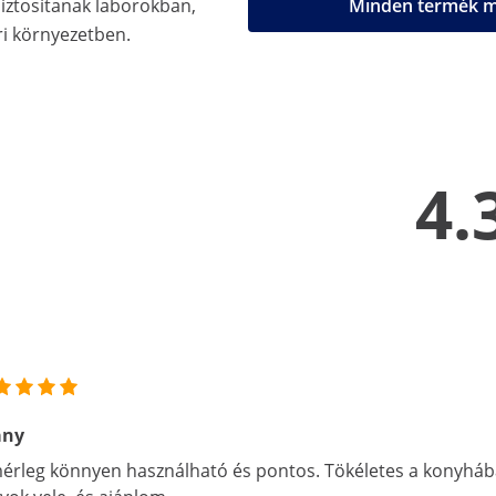
biztosítanak laborokban,
Minden termék me
i környezetben.
4.
ány
érleg könnyen használható és pontos. Tökéletes a konyhába