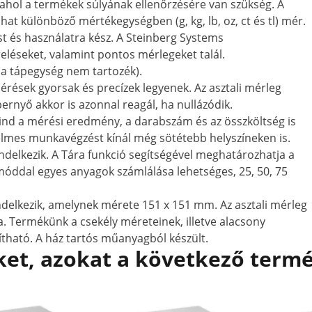
ahol a termékek súlyának ellenőrzésére van szükség. A
hat különböző mértékegységben (g, kg, lb, oz, ct és tl) mér.
st és használatra kész. A Steinberg Systems
eléseket, valamint pontos mérlegeket talál.
(a tápegység nem tartozék).
rések gyorsak és precízek legyenek. Az asztali mérleg
rnyő akkor is azonnal reagál, ha nullázódik.
 mind a mérési eredmény, a darabszám és az összköltség is
yelmes munkavégzést kínál még sötétebb helyszíneken is.
delkezik. A Tára funkció segítségével meghatározhatja a
móddal egyes anyagok számlálása lehetséges, 25, 50, 75
ndelkezik, amelynek mérete 151 x 151 mm. Az asztali mérleg
a. Termékünk a csekély méreteinek, illetve alacsony
ítható. A ház tartós műanyagból készült.
et, azokat a következő termé