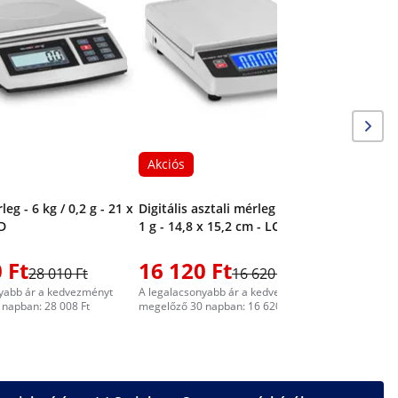
Digitális 
0,5 g - 1
Akciós
leg - 6 kg / 0,2 g - 21 x
Digitális asztali mérleg - 5.000 g /
D
1 g - 14,8 x 15,2 cm - LCD
 Ft
16 120 Ft
15 98
28 010 Ft
16 620 Ft
yabb ár a kedvezményt
A legalacsonyabb ár a kedvezményt
A legalacs
napban: 28 008 Ft
megelőző 30 napban: 16 620 Ft
megelőző 3