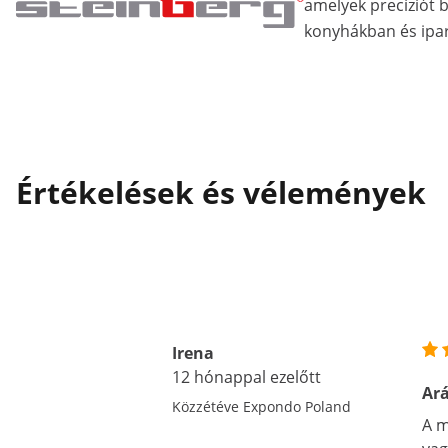
amelyek precíziót 
konyhákban és ipar
Értékelések és vélemények
Irena
12 hónappal ezelőtt
Ar
Közzétéve Expondo Poland
A m