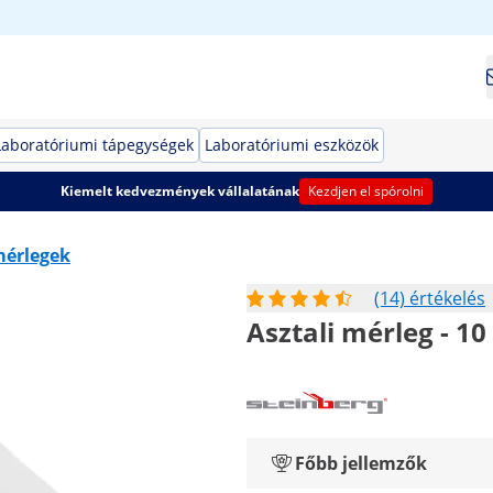
Laboratóriumi tápegységek
Laboratóriumi eszközök
Kiemelt kedvezmények vállalatának
Kezdjen el spórolni
mérlegek
(14) értékelés
Asztali mérleg - 10 
Főbb jellemzők