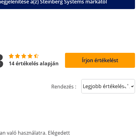
gjelenítése a(z) Steinberg Systems márkától
3
Írjon értékelést
14 értékelés alapján
Sort reviews
Rendezés :
n való használatra. Elégedett