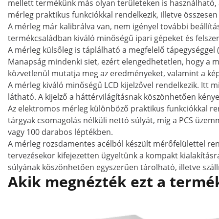
mellett termékünk más olyan területeken is használható, 
mérleg praktikus funkciókkal rendelkezik, illetve összesen 
A mérleg már kalibrálva van, nem igényel további beállítá
termékcsaládban kiváló minőségű ipari gépeket és felszer
A mérleg külsőleg is táplálható a megfelelő tápegységgel 
Manapság mindenki siet, ezért elengedhetetlen, hogy a mé
közvetlenül mutatja meg az eredményeket, valamint a képe
A mérleg kiváló minőségű LCD kijelzővel rendelkezik. Itt
látható. A kijelző a háttérvilágításnak köszönhetően kén
Az elektromos mérleg különböző praktikus funkciókkal ren
tárgyak csomagolás nélküli nettó súlyát, míg a PCS üzem
vagy 100 darabos léptékben.
A mérleg rozsdamentes acélból készült mérőfelülettel re
tervezésekor kifejezetten ügyeltünk a kompakt kialakításr
súlyának köszönhetően egyszerűen tárolható, illetve száll
Akik megnézték ezt a termék