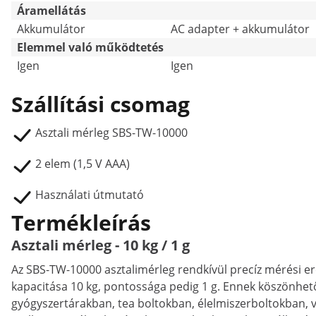
Áramellátás
Akkumulátor
AC adapter + akkumulátor
Elemmel való működtetés
Igen
Igen
Szállítási csomag
Asztali mérleg SBS-TW-10000
2 elem (1,5 V AAA)
Használati útmutató
Termékleírás
Asztali mérleg - 10 kg / 1 g
Az SBS-TW-10000 asztalimérleg rendkívül precíz mérési 
kapacitása 10 kg, pontossága pedig 1 g. Ennek köszönhe
gyógyszertárakban, tea boltokban, élelmiszerboltokban,