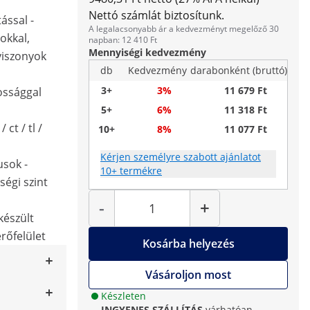
Nettó számlát biztosítunk.
tással -
A legalacsonyabb ár a kedvezményt megelőző 30
okkal,
napban: 12 410 Ft
Mennyiségi kedvezmény
viszonyok
db
Kedvezmény
darabonként (bruttó)
3+
3%
11 679 Ft
ossággal
5+
6%
11 318 Ft
 ct / tl /
10+
8%
11 077 Ft
Kérjen személyre szabott ajánlatot
sok -
10+ termékre
ségi szint
Mennyiség
-
+
készült
rőfelület
Kosárba helyezés
Vásároljon most
Készleten
INGYENES SZÁLLÍTÁS
várhatóan