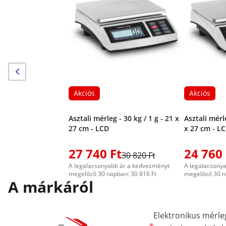
Akciós
Akciós
Asztali mérleg - 30 kg / 1 g - 21 x
Asztali mérle
27 cm - LCD
x 27 cm - L
27 740 Ft
24 760 
30 820 Ft
A legalacsonyabb ár a kedvezményt
A legalacsony
megelőző 30 napban: 30 816 Ft
megelőző 30 n
A márkáról
Elektronikus mérle