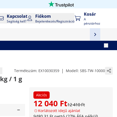
Kosár
Kapcsolat
Fiókom
A
Segítség kell?
Bejelentkezés/Regisztráció
pénztárhoz
|
Termékszám:
EX10030359
Modell:
SBS-TW-10000
kg / 1 g
Akciós
12 040 Ft
12 410 Ft
Korlátozott idejű ajánlat
9480,31 Ft nettó (27% ÁFA nélkül)