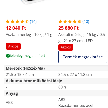
(14)
(10)
12 040 Ft
25 880 Ft
Asztali mérleg - 10 kg / 1 g
Asztali mérleg - 15 kg / 0,5
g - 21 x 27 cm - LED
Akciós
Akciós
Jelenleg megjelenített
Termék megtekintése
Méretek (HxSzéxMa)
21.5 x 15 x 4 cm
34.5 x 27 x 11.8 cm
Akkumulátor működési ideje
-
80 h
Anyag
ABS
ABS
Rozsdamentes acél