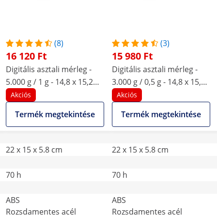
(8)
(3)
16 120 Ft
15 980 Ft
Digitális asztali mérleg -
Digitális asztali mérleg -
5.000 g / 1 g - 14,8 x 15,2
3.000 g / 0,5 g - 14,8 x 15,2
cm - LCD
cm - LCD
Akciós
Akciós
Termék megtekintése
Termék megtekintése
22 x 15 x 5.8 cm
22 x 15 x 5.8 cm
70 h
70 h
ABS
ABS
Rozsdamentes acél
Rozsdamentes acél