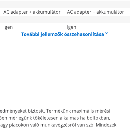
AC adapter + akkumulátor
AC adapter + akkumulátor
Igen
Igen
További jellemzők összehasonlítása
eredményeket biztosít. Termékünk maximális mérési
tően mérlegünk tökéletesen alkalmas ha boltokban,
 vagy piacokon való munkavégzésről van szó. Mindezek