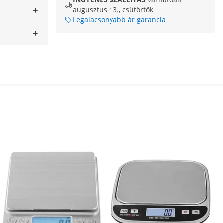
augusztus 13., csütörtök
Legalacsonyabb ár garancia