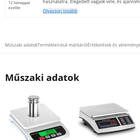
használatra. Elégedett vagyok vele, és ajánlom
12 hónappal
ezelőtt
Olvasson tovább
Műszaki adatok
Termékleírás
A márkáról
Értékelések és vélemény
Műszaki adatok