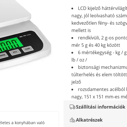
LCD kijelző háttérvilágí
nagy, jól leolvasható szám
kedvezőtlen fény- és szög
mellett is
rendkívüli, 2 g-os pont
mér 5 g és 40 kg között
6 mértékegység - kg / g /
lb / oz /
biztonsági mechanizmu
túlterhelés és elem töltött
jelző
rozsdamentes acélból 
nagy, 151 x 151 mm-es mé
Szállítási információk
Alkatrészek
életes a konyhában való