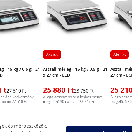
Akciós
Akciós
g - 15 kg / 0,5 g - 21
Asztali mérleg - 15 kg / 0,5 g - 21
Asztali mér
CD
x 27 cm - LED
27 cm - LC
Ft
25 880 Ft
25 210
27 510 Ft
28 750 Ft
abb ár a kedvezményt
A legalacsonyabb ár a kedvezményt
A legalacson
apban: 27 510 Ft
megelőző 30 napban: 28 747 Ft
megelőző 30 
gek és mérőeszközök,