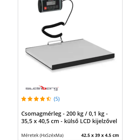
(5)
Csomagmérleg - 200 kg / 0,1 kg -
35,5 x 40,5 cm - külső LCD kijelzővel
Méretek (HxSzéxMa)
42.5 x 39 x 4.5 cm