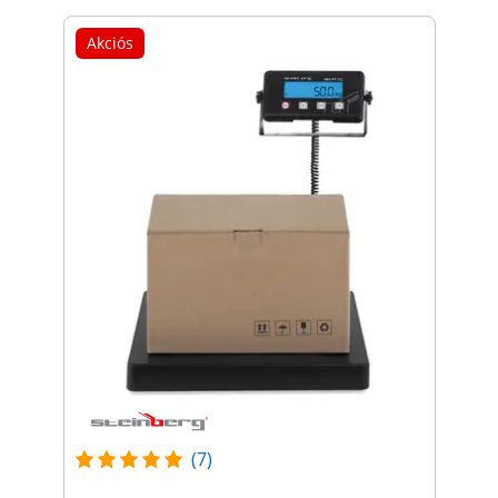
Akciós
(7)