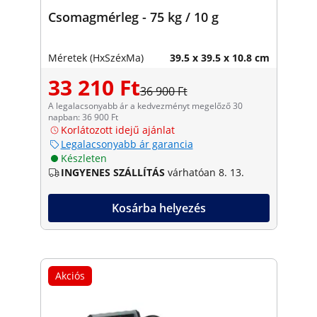
Csomagmérleg - 75 kg / 10 g
Méretek (HxSzéxMa)
39.5 x 39.5 x 10.8 cm
33 210 Ft
36 900 Ft
A legalacsonyabb ár a kedvezményt megelőző 30
napban: 36 900 Ft
Korlátozott idejű ajánlat
Legalacsonyabb ár garancia
Készleten
INGYENES SZÁLLÍTÁS
várhatóan 8. 13.
Kosárba helyezés
Akciós