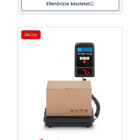
Ellenőrizze készletet
Akciós