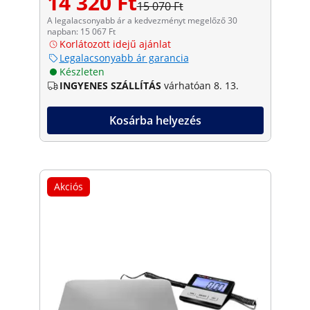
14 320 Ft
15 070 Ft
A legalacsonyabb ár a kedvezményt megelőző 30
napban: 15 067 Ft
Korlátozott idejű ajánlat
Legalacsonyabb ár garancia
Készleten
INGYENES SZÁLLÍTÁS
várhatóan 8. 13.
Kosárba helyezés
Akciós