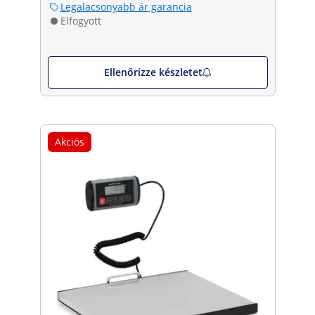
Legalacsonyabb ár garancia
Elfogyott
Ellenőrizze készletet
Akciós