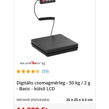
(59)
Digitális csomagmérleg - 50 kg / 2 g
- Basic - külső LCD
Méretek (HxSzéxMa)
25 x 25 x 4.3 cm