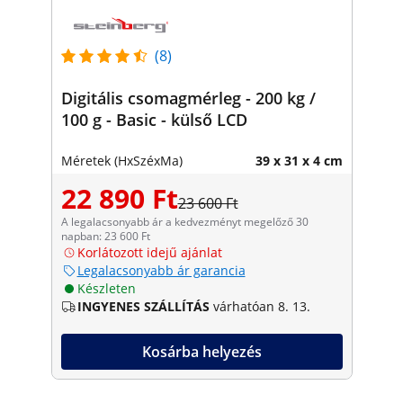
(8)
Digitális csomagmérleg - 200 kg /
100 g - Basic - külső LCD
Méretek (HxSzéxMa)
39 x 31 x 4 cm
22 890 Ft
23 600 Ft
A legalacsonyabb ár a kedvezményt megelőző 30
napban: 23 600 Ft
Korlátozott idejű ajánlat
Legalacsonyabb ár garancia
Készleten
INGYENES SZÁLLÍTÁS
várhatóan 8. 13.
Kosárba helyezés