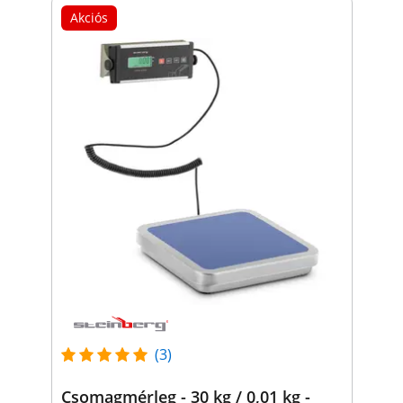
Akciós
(3)
Csomagmérleg - 30 kg / 0,01 kg -