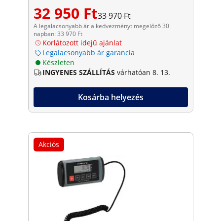
32 950 Ft
33 970 Ft
A legalacsonyabb ár a kedvezményt megelőző 30
napban: 33 970 Ft
Korlátozott idejű ajánlat
Legalacsonyabb ár garancia
Készleten
INGYENES SZÁLLÍTÁS
várhatóan 8. 13.
Kosárba helyezés
Akciós