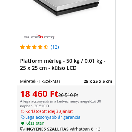
(12)
Platform mérleg - 50 kg / 0,01 kg -
25 x 25 cm - külső LCD
Méretek (HxSzéxMa)
25 x 25 x 5 cm
18 460 Ft
20 510 Ft
A legalacsonyabb ár a kedvezményt megelőző 30
napban: 20 510 Ft
Korlátozott idejű ajánlat
Legalacsonyabb ár garancia
Készleten
INGYENES SZÁLLÍTÁS
várhatóan 8. 13.