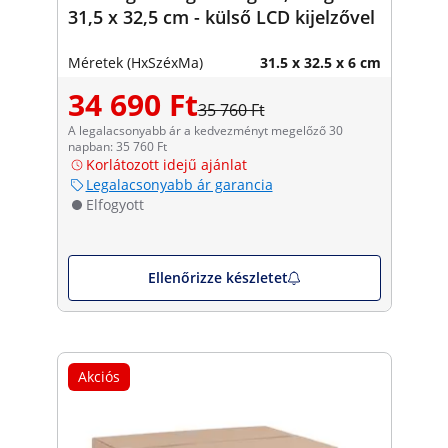
31,5 x 32,5 cm - külső LCD kijelzővel
Méretek (HxSzéxMa)
31.5 x 32.5 x 6 cm
34 690 Ft
35 760 Ft
A legalacsonyabb ár a kedvezményt megelőző 30
napban: 35 760 Ft
Korlátozott idejű ajánlat
Legalacsonyabb ár garancia
Elfogyott
Ellenőrizze készletet
Akciós