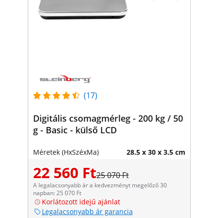
(17)
Digitális csomagmérleg - 200 kg / 50
g - Basic - külső LCD
Méretek (HxSzéxMa)
28.5 x 30 x 3.5 cm
22 560 Ft
25 070 Ft
A legalacsonyabb ár a kedvezményt megelőző 30
napban: 25 070 Ft
Korlátozott idejű ajánlat
Legalacsonyabb ár garancia