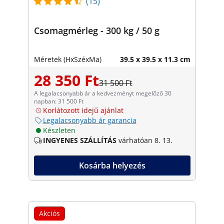
(15)
Csomagmérleg - 300 kg / 50 g
Méretek (HxSzéxMa)
39.5 x 39.5 x 11.3 cm
28 350 Ft
31 500 Ft
A legalacsonyabb ár a kedvezményt megelőző 30
napban: 31 500 Ft
Korlátozott idejű ajánlat
Legalacsonyabb ár garancia
Készleten
INGYENES SZÁLLÍTÁS
várhatóan 8. 13.
Kosárba helyezés
Akciós