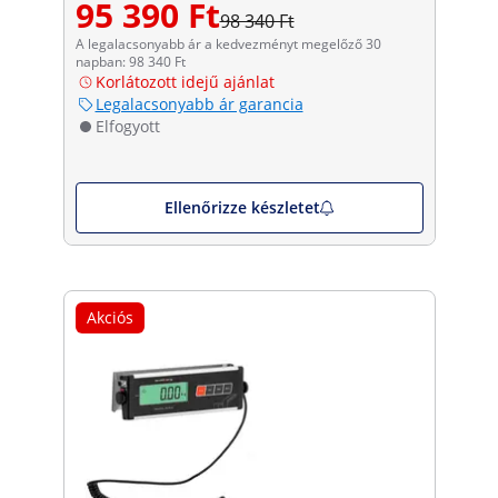
95 390 Ft
98 340 Ft
A legalacsonyabb ár a kedvezményt megelőző 30
napban: 98 340 Ft
Korlátozott idejű ajánlat
Legalacsonyabb ár garancia
Elfogyott
Ellenőrizze készletet
Akciós