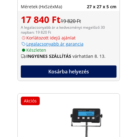
Méretek (HxSzéxMa)
27 x 27 x 5 cm
17 840 Ft
19 820 Ft
A legalacsonyabb ár a kedvezményt megelőző 30
napban: 19 820 Ft
Korlátozott idejű ajánlat
Legalacsonyabb ár garancia
Készleten
INGYENES SZÁLLÍTÁS
várhatóan 8. 13.
Kosárba helyezés
Akciós