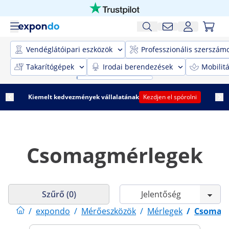
Vendéglátóipari eszközök
Professzionális szerszám
Takarítógépek
Irodai berendezések
Mobilit
Kiemelt kedvezmények vállalatának
Kezdjen el spórolni
Csomagmérlegek
Szűrő (0)
/
expondo
/
Mérőeszközök
/
Mérlegek
/
Csomag