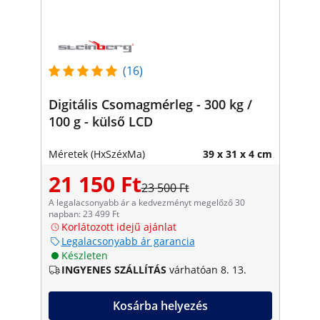
(16)
Digitális Csomagmérleg - 300 kg /
100 g - külső LCD
Méretek (HxSzéxMa)
39 x 31 x 4 cm
21 150 Ft
23 500 Ft
A legalacsonyabb ár a kedvezményt megelőző 30
napban: 23 499 Ft
Korlátozott idejű ajánlat
Legalacsonyabb ár garancia
Készleten
INGYENES SZÁLLÍTÁS
várhatóan 8. 13.
Kosárba helyezés