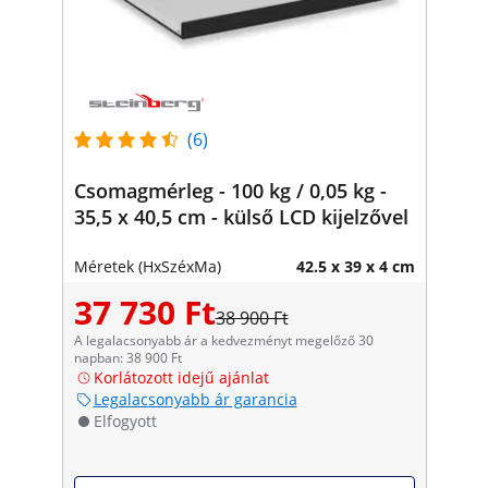
(6)
Csomagmérleg - 100 kg / 0,05 kg -
35,5 x 40,5 cm - külső LCD kijelzővel
Méretek (HxSzéxMa)
42.5 x 39 x 4 cm
37 730 Ft
38 900 Ft
A legalacsonyabb ár a kedvezményt megelőző 30
napban: 38 900 Ft
Korlátozott idejű ajánlat
Legalacsonyabb ár garancia
Elfogyott