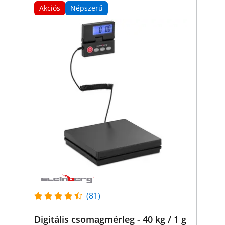
Akciós
Népszerű
(81)
Digitális csomagmérleg - 40 kg / 1 g