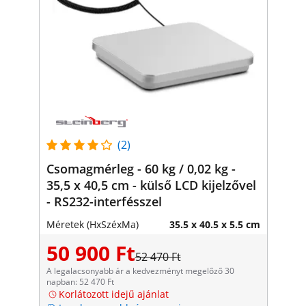
(2)
Csomagmérleg - 60 kg / 0,02 kg -
35,5 x 40,5 cm - külső LCD kijelzővel
- RS232-interfésszel
Méretek (HxSzéxMa)
35.5 x 40.5 x 5.5 cm
50 900 Ft
52 470 Ft
A legalacsonyabb ár a kedvezményt megelőző 30
napban: 52 470 Ft
Korlátozott idejű ajánlat