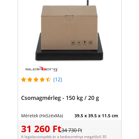
(12)
Csomagmérleg - 150 kg / 20 g
Méretek (HxSzéxMa)
39.5 x 39.5 x 11.5 cm
31 260 Ft
34 730 Ft
A legalacsonyabb ár a kedvezményt megelőző 30