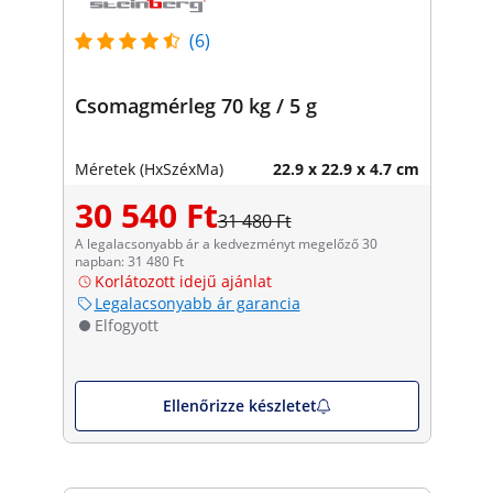
(6)
Csomagmérleg 70 kg / 5 g
Méretek (HxSzéxMa)
22.9 x 22.9 x 4.7 cm
30 540 Ft
31 480 Ft
A legalacsonyabb ár a kedvezményt megelőző 30
napban: 31 480 Ft
Korlátozott idejű ajánlat
Legalacsonyabb ár garancia
Elfogyott
Ellenőrizze készletet