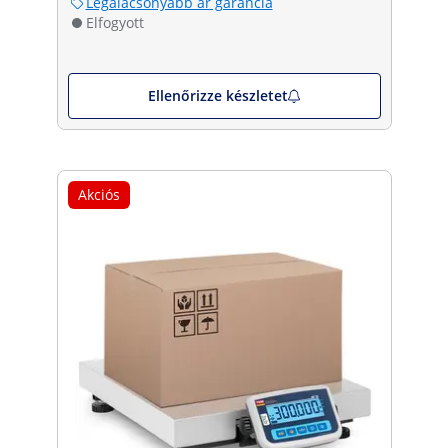
Legalacsonyabb ár garancia
Elfogyott
Ellenőrizze készletet
Akciós