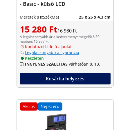
- Basic - külső LCD
Méretek (HxSzéxMa)
25 x 25 x 4.3 cm
15 280 Ft
16 980 Ft
A legalacsonyabb ár a kedvezményt megelőző 30
napban: 16 977 Ft
Korlátozott idejű ajánlat
Legalacsonyabb ár garancia
Készleten
INGYENES SZÁLLÍTÁS
várhatóan 8. 13.
Kosárba helyezés
Akciós
Népszerű