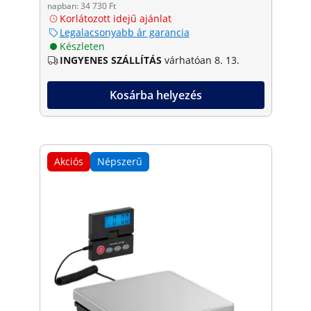
napban: 34 730 Ft
Korlátozott idejű ajánlat
Legalacsonyabb ár garancia
Készleten
INGYENES SZÁLLÍTÁS
várhatóan 8. 13.
Kosárba helyezés
Akciós
Népszerű