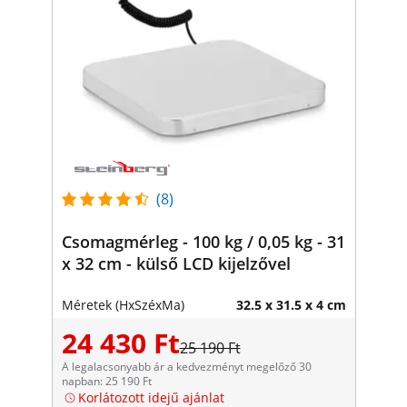
(8)
Csomagmérleg - 100 kg / 0,05 kg - 31
x 32 cm - külső LCD kijelzővel
Méretek (HxSzéxMa)
32.5 x 31.5 x 4 cm
24 430 Ft
25 190 Ft
A legalacsonyabb ár a kedvezményt megelőző 30
napban: 25 190 Ft
Korlátozott idejű ajánlat