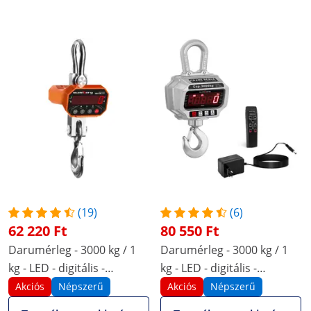
(19)
(6)
62 220 Ft
80 550 Ft
Darumérleg - 3000 kg / 1
Darumérleg - 3000 kg / 1
kg - LED - digitális -
kg - LED - digitális -
távirányító: 20 m
távirányító: 50 m
Akciós
Népszerű
Akciós
Népszerű