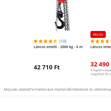
Akciós
(10)
Láncos emelő - 2000 kg - 6 m
Láncos emel
32 490 
42 710 Ft
A legalacsony
megelőző 30 n
Műszaki adatok
Termékleírás
A márkáról
Értékelések és vélemény