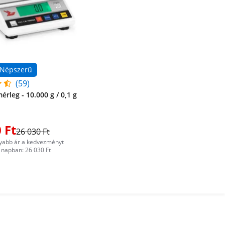
Népszerű
(59)
érleg - 10.000 g / 0,1 g
 Ft
26 030 Ft
yabb ár a kedvezményt
napban: 26 030 Ft