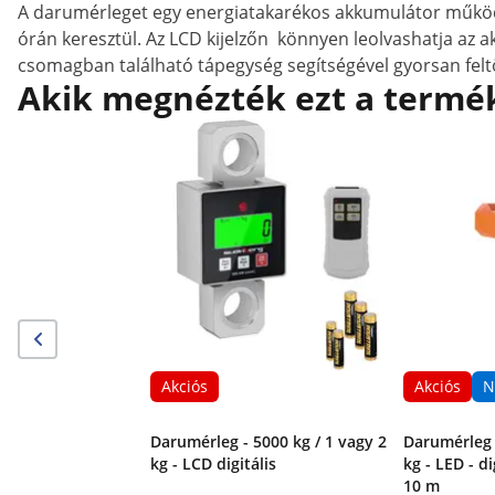
A darumérleget egy energiatakarékos akkumulátor működte
órán keresztül. Az LCD kijelzőn könnyen leolvashatja az ak
csomagban található tápegység segítségével gyorsan felt
Akik megnézték ezt a termék
Akciós
Akciós
N
Darumérleg - 5000 kg / 1 vagy 2
Darumérleg -
kg - LCD digitális
kg - LED - di
10 m