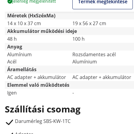
Jelenleg megjelenített
Termék megtekintése
Méretek (HxSzéxMa)
14 x 10 x 37 cm
19 x 56 x 27 cm
Akkumulátor működési ideje
48 h
100 h
Anyag
Alumínium
Rozsdamentes acél
Acél
Alumínium
Áramellátás
AC adapter + akkumulátor
AC adapter + akkumulátor
Elemmel való működtetés
Igen
-
Szállítási csomag
Darumérleg SBS-KW-1TC