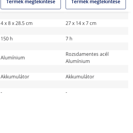
Termék megtekintése
Termék megtekintése
4 x 8 x 28.5 cm
27 x 14 x 7 cm
150 h
7 h
Rozsdamentes acél
Alumínium
Alumínium
Akkumulátor
Akkumulátor
-
-