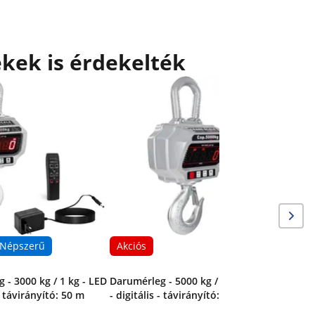
kek is érdekelték
Akciós
Darumérle
LED - digi
kijelzőve
Népszerű
Akciós
 - 3000 kg / 1 kg - LED
Darumérleg - 5000 kg / 2 kg - LED
 - távirányító: 50 m
- digitális - távirányító: 50 m