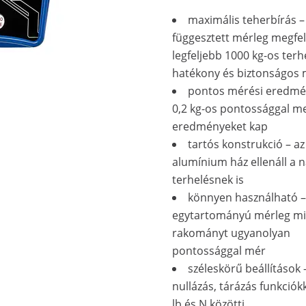
maximális teherbírás –
függesztett mérleg megfel
legfeljebb 1000 kg-os terh
hatékony és biztonságos
pontos mérési eredmé
0,2 kg-os pontossággal m
eredményeket kap
tartós konstrukció – az
alumínium ház ellenáll a 
terhelésnek is
könnyen használható –
egytartományú mérleg m
rakományt ugyanolyan
pontossággal mér
széleskörű beállítások –
nullázás, tárázás funkciókk
lb és N közötti