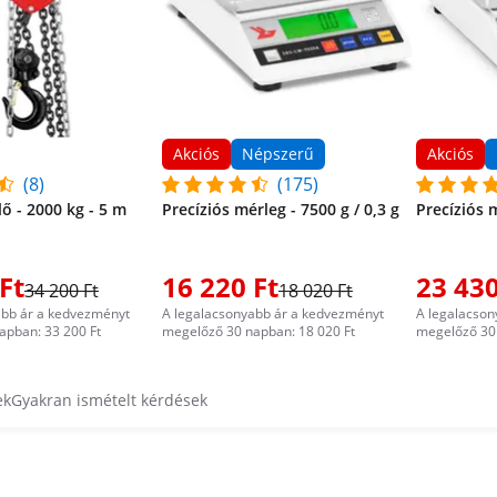
Akciós
Népszerű
Akciós
(8)
(175)
ő - 2000 kg - 5 m
Precíziós mérleg - 7500 g / 0,3 g
Precíziós m
Ft
16 220 Ft
23 430
34 200 Ft
18 020 Ft
abb ár a kedvezményt
A legalacsonyabb ár a kedvezményt
A legalacson
apban: 33 200 Ft
megelőző 30 napban: 18 020 Ft
megelőző 30 
ek
Gyakran ismételt kérdések