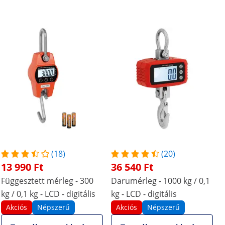
(18)
(20)
13 990 Ft
36 540 Ft
Függesztett mérleg - 300
Darumérleg - 1000 kg / 0,1
kg / 0,1 kg - LCD - digitális
kg - LCD - digitális
Akciós
Népszerű
Akciós
Népszerű