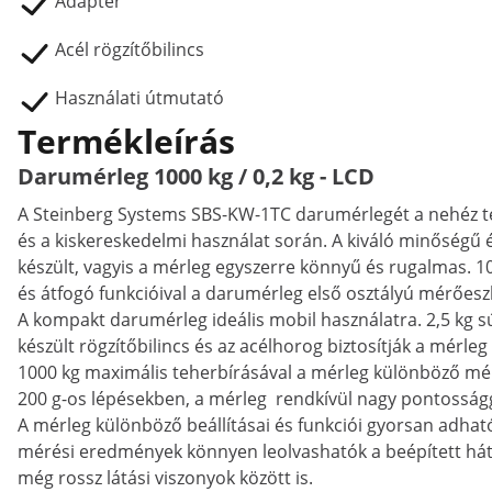
Adapter
Acél rögzítőbilincs
Használati útmutató
Termékleírás
Darumérleg 1000 kg / 0,2 kg - LCD
A Steinberg Systems SBS-KW-1TC darumérlegét a nehéz ter
és a kiskereskedelmi használat során. A kiváló minőségű
készült, vagyis a mérleg egyszerre könnyű és rugalmas. 1
és átfogó funkcióival a darumérleg első osztályú mérőesz
A kompakt darumérleg ideális mobil használatra. 2,5 kg sú
készült rögzítőbilincs és az acélhorog biztosítják a mérleg
1000 kg maximális teherbírásával a mérleg különböző mé
200 g-os lépésekben, a mérleg rendkívül nagy pontosság
A mérleg különböző beállításai és funkciói gyorsan adhat
mérési eredmények könnyen leolvashatók a beépített háttér
még rossz látási viszonyok között is.