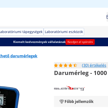
Laboratóriumi tápegységek
Laboratóriumi eszközök
Kiemelt kedvezmények vállalatának
Kezdjen el spórolni
thető darumérlegek
(30) értékelés
Darumérleg - 1000 k
Főbb jellemzők