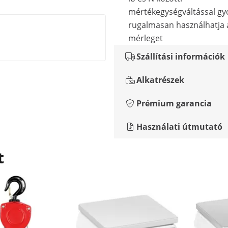
mértékegységváltással gy
rugalmasan használhatja a
mérleget
Szállítási információk
Alkatrészek
Prémium garancia
Használati útmutató
t