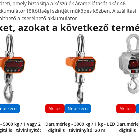
ti, amely biztosítja a készülék áramellátását akár 48
kumulátor töltöttségi szintjét működés közben. A szállítási
ölthető a cserélhető akkumulátor.
et, azokat a következő termé
épszerű
Akciós
Népszerű
Akciós
 5000 kg / 1 vagy 2
Darumérleg - 3000 kg / 1 kg - LED
Darumérleg
gitális - távirányító:
- digitális - távirányító: 20 m
- digitális