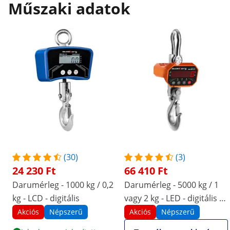
Műszaki adatok
(30)
(3)
24 230 Ft
66 410 Ft
Darumérleg - 1000 kg / 0,2
Darumérleg - 5000 kg / 1
kg - LCD - digitális
vagy 2 kg - LED - digitális -
távirányító: 10 m
Akciós
Népszerű
Akciós
Népszerű