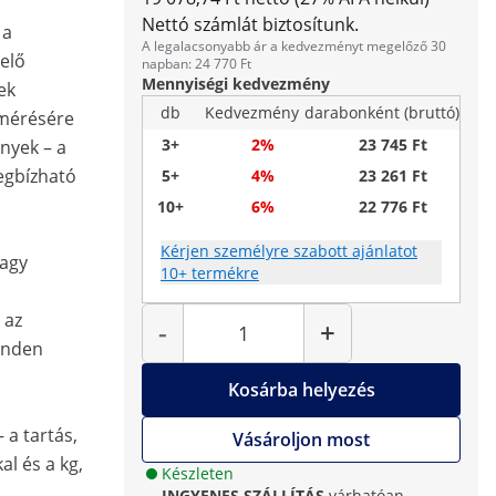
Nettó számlát biztosítunk.
 a
A legalacsonyabb ár a kedvezményt megelőző 30
elő
napban: 24 770 Ft
Mennyiségi kedvezmény
ek
db
Kedvezmény
darabonként (bruttó)
 mérésére
3+
2%
23 745 Ft
nyek – a
egbízható
5+
4%
23 261 Ft
10+
6%
22 776 Ft
Kérjen személyre szabott ajánlatot
nagy
10+ termékre
Mennyiség
 az
-
+
inden
Kosárba helyezés
 a tartás,
Vásároljon most
al és a kg,
Készleten
INGYENES SZÁLLÍTÁS
várhatóan