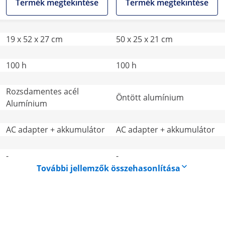
Termék megtekintése
Termék megtekintése
19 x 52 x 27 cm
50 x 25 x 21 cm
100 h
100 h
Rozsdamentes acél
Öntött alumínium
Alumínium
AC adapter + akkumulátor
AC adapter + akkumulátor
-
-
További jellemzők összehasonlítása