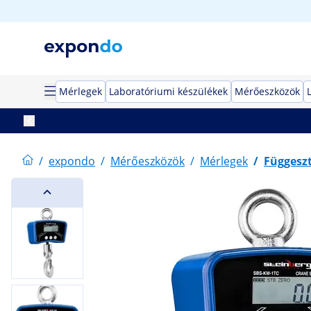
Mérlegek
Laboratóriumi készülékek
Mérőeszközök
/
expondo
/
Mérőeszközök
/
Mérlegek
/
Függesz