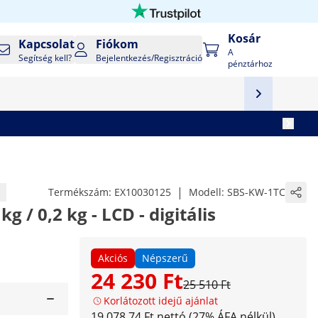
Kosár
Kapcsolat
Fiókom
A
Segítség kell?
Bejelentkezés/Regisztráció
pénztárhoz
|
Termékszám:
EX10030125
Modell:
SBS-KW-1TC
g / 0,2 kg - LCD - digitális
Akciós
Népszerű
24 230 Ft
25 510 Ft
Korlátozott idejű ajánlat
19 078,74 Ft nettó (27% ÁFA nélkül)