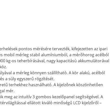
helések pontos mérésére tervezték, kifejezetten az ipari
 és mobil mérleg stabil alumíniumból, a mérőhorog acélból
000 kg-os teherbírásával, nagy kapacitású akkumulátorával
köz.
lyával a mérleg könnyen szállítható. A kör alakú, acélból
 és a súly egyszerű rögzítését.
retű terhekhez használható. A kijelzőnek köszönhetően
gal mér.
ók meg az intuitív 3 gombos kezelőpanel segítségével. A
világítással ellátott kiváló minőségű LCD kijelzőről –