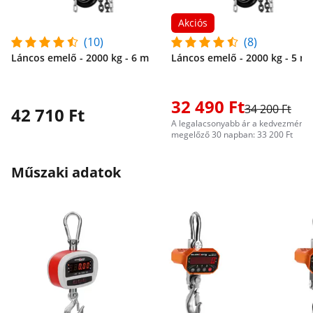
Akciós
(10)
(8)
Láncos emelő - 2000 kg - 6 m
Láncos emelő - 2000 kg - 5 m
32 490 Ft
34 200 Ft
42 710 Ft
A legalacsonyabb ár a kedvezményt
megelőző 30 napban: 33 200 Ft
Műszaki adatok