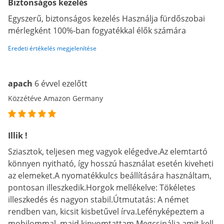
Biztonságos kezelés
Egyszerű, biztonságos kezelés Használja fürdőszobai
mérlegként 100%-ban fogyatékkal élők számára
Eredeti értékelés megjelenítése
apach
6 évvel ezelőtt
Közzétéve Amazon Germany
Illik !
Sziasztok, teljesen meg vagyok elégedve.Az elemtartó
könnyen nyitható, így hosszú használat esetén kiveheti
az elemeket.A nyomatékkulcs beállítására használtam,
pontosan illeszkedik.Horgok mellékelve: Tökéletes
illeszkedés és nagyon stabil.Útmutatás: A német
rendben van, kicsit kisbetűvel írva.Lefényképeztem a
mobilommal, majd kinyomtattam.Megcsinálja amit kell,