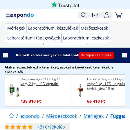
Mérlegek
Laboratóriumi készülékek
Mérőeszközök
Laboratóriumi tápegységek
Laboratóriumi eszközök
Kiemelt kedvezmények vállalatának
Kezdjen el spórolni
Akik megnézték ezt a terméket, azokat a következő termékek is
érdekelték
Darumérleg - 5000 kg / 1
Darumérleg - 5000 kg / 1
vagy 2 kg - LCD digitális
vagy 2 kg - LED - digitális -
távirányító: 10 m
138 310 Ft
66 410 Ft
/
expondo
/
Mérőeszközök
/
Mérlegek
/
Függesz
(3) értékelés