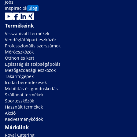
Jobs
Inspiraciok
Blog
Termékeink
Visszahívott termékek
Vendéglátóipari eszközök
Professzionális szerszámok
Mérőeszközök
Otthon és kert
Egészség és szépségápolás
Mezőgazdasági eszközök
Takarítógépek
Irodai berendezések
Mobilitás és gondoskodás
Szállodai termékek
Sporteszközök
Használt termékek
Akció
Kedvezménykódok
Márkáink
Royal Catering