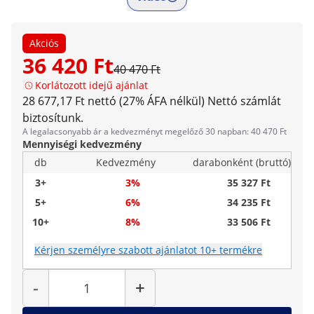
Akciós
36 420 Ft
40 470 Ft
Korlátozott idejű ajánlat
28 677,17 Ft nettó (27% ÁFA nélkül)
Nettó számlát
biztosítunk.
A legalacsonyabb ár a kedvezményt megelőző 30 napban: 40 470 Ft
Mennyiségi kedvezmény
db
Kedvezmény
darabonként (bruttó)
3+
3%
35 327 Ft
5+
6%
34 235 Ft
10+
8%
33 506 Ft
Kérjen személyre szabott ajánlatot 10+ termékre
Mennyiség
-
+