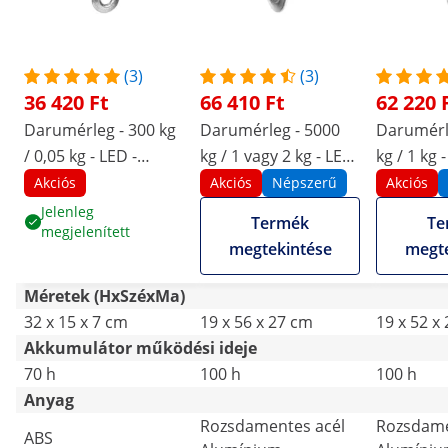
(3)
(3)
36 420 Ft
66 410 Ft
62 220 
Darumérleg - 300 kg
Darumérleg - 5000
Darumérl
/ 0,05 kg - LED -
kg / 1 vagy 2 kg - LED
kg / 1 kg 
távirányító
- digitális -
digitális -
Akciós
Akciós
Népszerű
Akciós
távirányító: 10 m
20 m
Jelenleg
Termék
Te
megjelenített
megtekintése
megte
Méretek (HxSzéxMa)
32 x 15 x 7 cm
19 x 56 x 27 cm
19 x 52 x
Akkumulátor működési ideje
70 h
100 h
100 h
Anyag
Rozsdamentes acél
Rozsdame
ABS