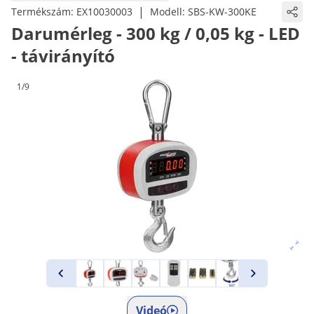
|
Termékszám:
EX10030003
Modell:
SBS-KW-300KE
Darumérleg - 300 kg / 0,05 kg - LED
- távirányító
1/9
Videó