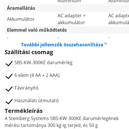
Alumínium
Alumíni
Áramellátás
AC adapter +
AC adapt
Akkumulátor
akkumulátor
akkumulá
Elemmel való működtetés
-
-
-
További jellemzők összehasonlítása
Szállítási csomag
SBS-KW-300KE darumérleg
6 elem (4 AA + 2 AAA)
Távirányító
Használati útmutató
Termékleírás
A Steinberg Systems SBS-KW-300KE darumérlegének
mérési tartománya 300 kg-ig terjed, és 50 g