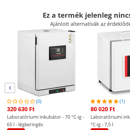
Ez a termék jelenleg ninc
Ajánlott alternatívák az érdeklőd
Mérlegek
Laboratóriumi készülékek
Mérőeszközök
Laboratóriumi tápegységek
Laboratóriumi eszközök
Kiemelt kedvezmények vállalatának
Kezdjen el spórolni
Akik megnézték ezt a terméket, azokat a következő termékek is
érdekelték
Laboratóriumi inkubátor - 70
Laboratóriumi inkubátor -
°C-ig - 65 l - légkeringés
max. 50 °C-ig - 7,5 l
(0)
(1)
320 630 Ft
80 020 Ft
320 630 Ft
80 020 Ft
/
expondo
/
Mérőeszközök
/
Laboratóriumi készü
Laboratóriumi inkubátor - 70 °C-ig -
Laboratóriumi ink
65 l - légkeringés
°C-ig - 7,5 l
(5) értékelés