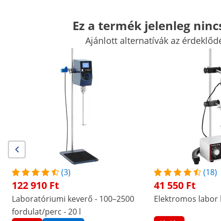
Ez a termék jelenleg ninc
Ajánlott alternatívák az érdeklőd
Mérlegek
Laboratóriumi készülékek
Mérőeszközök
Laboratóriumi tápegységek
Laboratóriumi eszközök
Kiemelt kedvezmények vállalatának
Kezdjen el spórolni
Akik megnézték ezt a terméket, azokat a következő termékek is
érdekelték
Elektromos labor keverő
Mágneses keverő - 380 °C 
l - 2000 ford./perc
(3)
(18)
41 550 Ft
31 650 Ft
122 910 Ft
41 550 Ft
/
expondo
/
Mérőeszközök
/
Laboratóriumi készü
Laboratóriumi keverő - 100–2500
Elektromos labor
fordulat/perc - 20 l
Nincs
Legyen Ön az első, aki értékeli