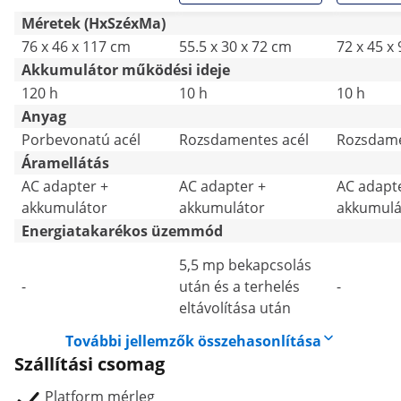
Méretek (HxSzéxMa)
76 x 46 x 117 cm
55.5 x 30 x 72 cm
72 x 45 x
Akkumulátor működési ideje
120 h
10 h
10 h
Anyag
Porbevonatú acél
Rozsdamentes acél
Rozsdame
Áramellátás
AC adapter +
AC adapter +
AC adapt
akkumulátor
akkumulátor
akkumulá
Energiatakarékos üzemmód
5,5 mp bekapcsolás
-
után és a terhelés
-
eltávolítása után
További jellemzők összehasonlítása
Szállítási csomag
Platform mérleg