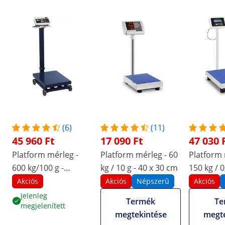
(6)
(11)
45 960 Ft
17 090 Ft
47 030 
Platform mérleg -
Platform mérleg - 60
Platform 
600 kg/100 g -
kg / 10 g - 40 x 30 cm
150 kg / 0
görgethető
45 cm - L
Akciós
Akciós
Népszerű
Akciós
Jelenleg
Termék
Te
megjelenített
megtekintése
megte