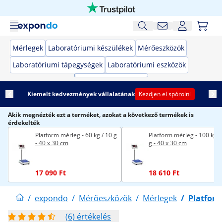
Mérlegek
Laboratóriumi készülékek
Mérőeszközök
Laboratóriumi tápegységek
Laboratóriumi eszközök
Kiemelt kedvezmények vállalatának
Kezdjen el spórolni
Akik megnézték ezt a terméket, azokat a következő termékek is
érdekelték
Platform mérleg - 60 kg / 10 g
Platform mérleg - 100 kg /
- 40 x 30 cm
g - 40 x 30 cm
17 090 Ft
18 610 Ft
/
expondo
/
Mérőeszközök
/
Mérlegek
/
Platfor
(6) értékelés