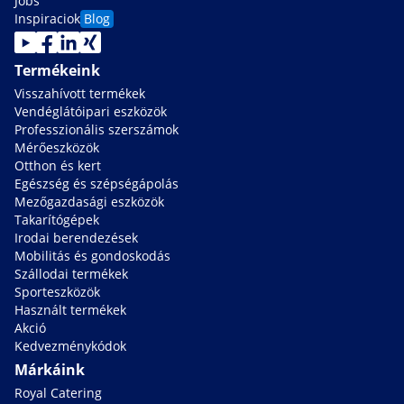
Jobs
Inspiraciok
Blog
Termékeink
Visszahívott termékek
Vendéglátóipari eszközök
Professzionális szerszámok
Mérőeszközök
Otthon és kert
Egészség és szépségápolás
Mezőgazdasági eszközök
Takarítógépek
Irodai berendezések
Mobilitás és gondoskodás
Szállodai termékek
Sporteszközök
Használt termékek
Akció
Kedvezménykódok
Márkáink
Royal Catering