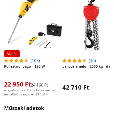
Akciós
(103)
(10)
Polisztirol vágó - 150 W
Láncos emelő - 2000 kg - 6 m
22 950 Ft
24 160 Ft
42 710 Ft
A legalacsonyabb ár a kedvezményt
megelőző 30 napban: 23 460 Ft
Műszaki adatok