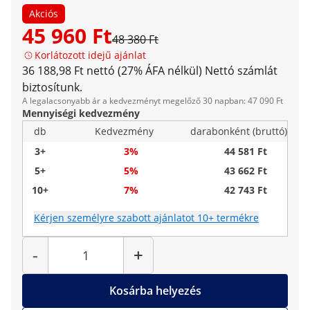
Akciós
45 960 Ft
48 380 Ft
Korlátozott idejű ajánlat
36 188,98 Ft nettó (27% ÁFA nélkül)
Nettó számlát
biztosítunk.
A legalacsonyabb ár a kedvezményt megelőző 30 napban: 47 090 Ft
Mennyiségi kedvezmény
db
Kedvezmény
darabonként (bruttó)
3+
3%
44 581 Ft
5+
5%
43 662 Ft
10+
7%
42 743 Ft
Kérjen személyre szabott ajánlatot 10+ termékre
Mennyiség
-
+
Kosárba helyezés