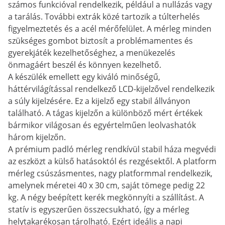
számos funkcióval rendelkezik, például a nullázás vagy
a tarálás. További extrák közé tartozik a túlterhelés
figyelmeztetés és a acél mérőfelület. A mérleg minden
szükséges gombot biztosít a problémamentes és
gyerekjáték kezelhetőséghez, a menükezelés
önmagáért beszél és könnyen kezelhető.
A készülék emellett egy kiváló minőségű,
háttérvilágítással rendelkező LCD-kijelzővel rendelkezik
a súly kijelzésére. Ez a kijelző egy stabil állványon
található. A tágas kijelzőn a különböző mért értékek
bármikor világosan és egyértelműen leolvashatók
három kijelzőn.
A prémium padló mérleg rendkívül stabil háza megvédi
az eszközt a külső hatásoktól és rezgésektől. A platform
mérleg csúszásmentes, nagy platformmal rendelkezik,
amelynek méretei 40 x 30 cm, saját tömege pedig 22
kg. A négy beépített kerék megkönnyíti a szállítást. A
statív is egyszerűen összecsukható, így a mérleg
helytakarékosan tárolható. Ezért ideális a napi