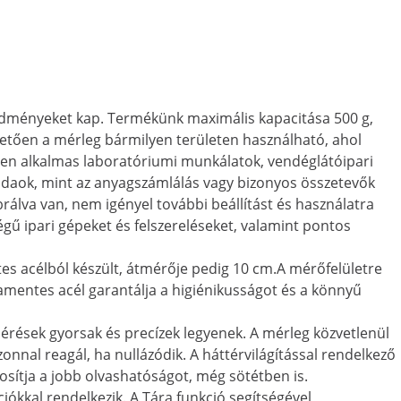
edményeket kap. Termékünk maximális kapacitása 500 g,
etően a mérleg bármilyen területen használható, ahol
sen alkalmas laboratóriumi munkálatok, vendéglátóipari
feladaok, mint az anyagszámlálás vagy bizonyos összetevők
álva van, nem igényel további beállítást és használatra
ű ipari gépeket és felszereléseket, valamint pontos
s acélból készült, átmérője pedig 10 cm.A mérőfelületre
damentes acél garantálja a higiénikusságot és a könnyű
érések gyorsak és precízek legyenek. A mérleg közvetlenül
nnal reagál, ha nullázódik. A háttérvilágítással rendelkező
osítja a jobb olvashatóságot, még sötétben is.
ókkal rendelkezik. A Tára funkció segítségével