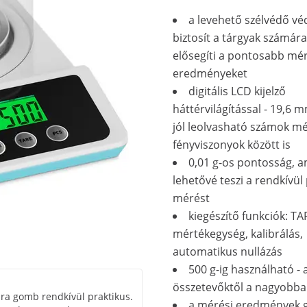
a levehető szélvédő v
biztosít a tárgyak számára
elősegíti a pontosabb mér
eredményeket
digitális LCD kijelző
háttérvilágítással - 19,6
jól leolvasható számok m
fényviszonyok között is
0,01 g-os pontosság, a
lehetővé teszi a rendkívül
mérést
kiegészítő funkciók: TA
mértékegység, kalibrálás,
automatikus nullázás
500 g-ig használható - 
összetevőktől a nagyobba
ára gomb rendkívül praktikus.
a mérési eredmények 