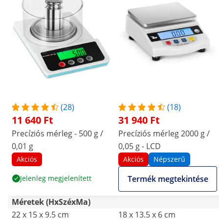
(28)
(18)
11 640 Ft
31 940 Ft
Precíziós mérleg - 500 g /
Precíziós mérleg 2000 g /
0,01 g
0,05 g - LCD
Akciós
Akciós
Népszerű
Jelenleg megjelenített
Termék megtekintése
Méretek (HxSzéxMa)
22 x 15 x 9.5 cm
18 x 13.5 x 6 cm