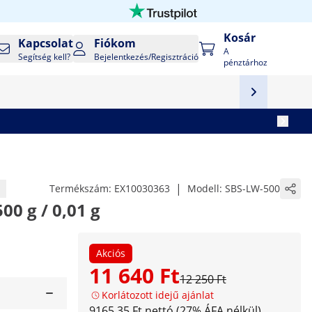
Kosár
Kapcsolat
Fiókom
A
Segítség kell?
Bejelentkezés/Regisztráció
pénztárhoz
|
Termékszám:
EX10030363
Modell:
SBS-LW-500
00 g / 0,01 g
Akciós
11 640 Ft
12 250 Ft
Korlátozott idejű ajánlat
9165,35 Ft nettó (27% ÁFA nélkül)