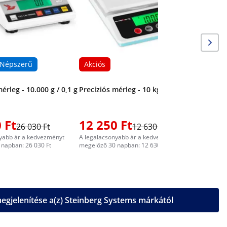
Népszerű
Akciós
érleg - 10.000 g / 0,1 g
Precíziós mérleg - 10 kg / 1 g
 Ft
12 250 Ft
17 41
26 030 Ft
12 630 Ft
yabb ár a kedvezményt
A legalacsonyabb ár a kedvezményt
A legalacs
napban: 26 030 Ft
megelőző 30 napban: 12 630 Ft
megelőző 3
gjelenítése a(z) Steinberg Systems márkától