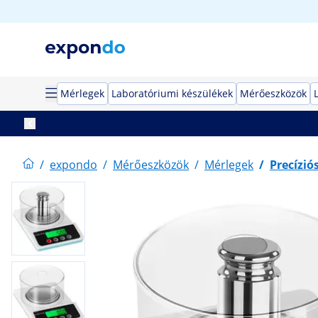
Mérlegek
Laboratóriumi készülékek
Mérőeszközök
/
expondo
/
Mérőeszközök
/
Mérlegek
/
Precízió