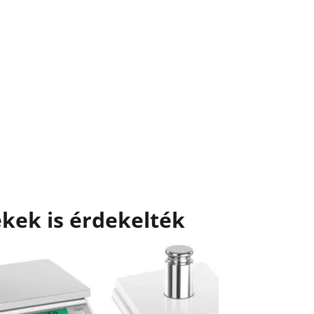
kek is érdekelték
Akciós
Digitális
g/0,01 g 