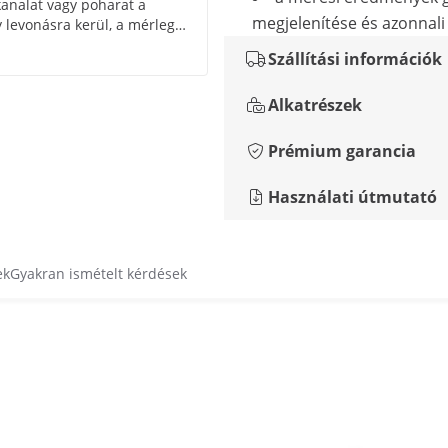
kanalat vagy poharat a
megjelenítése és azonnali
 levonásra kerül, a mérleg
kívánt termék megfelelő
Szállítási információk
Alkatrészek
Prémium garancia
Használati útmutató
ek
Gyakran ismételt kérdések