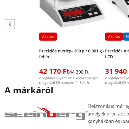
Akciós
Akciós
N
Precíziós mérleg- 200 g / 0,001 g -
Precíziós mé
fehér
LCD
42 170 Ft
31 940 
44 390 Ft
A legalacsonyabb ár a kedvezményt
A legalacsony
megelőző 30 napban: 44 390 Ft
megelőző 30 n
A márkáról
Elektronikus mérle
amelyek precíziót 
konyhákban és ipar