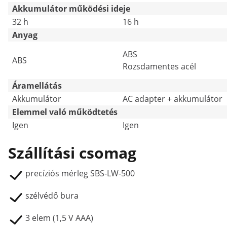
Akkumulátor működési ideje
32 h
16 h
Anyag
ABS
ABS
Rozsdamentes acél
Áramellátás
Akkumulátor
AC adapter + akkumulátor
Elemmel való működtetés
Igen
Igen
Szállítási csomag
precíziós mérleg SBS-LW-500
szélvédő bura
3 elem (1,5 V AAA)