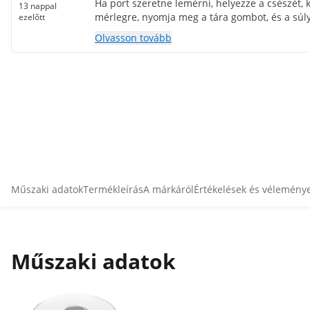
Ha port szeretne lemérni, helyezze a csészét, 
13 nappal
mérlegre, nyomja meg a tára gombot, és a súly
ezelőtt
pedig 0,00-t mutat, így pontosan lemérheti a 
Olvasson tovább
mennyiségét. A mérleg nagyon pontosan mér.
Műszaki adatok
Termékleírás
A márkáról
Értékelések és vélemény
Műszaki adatok