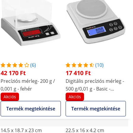
(6)
(10)
42 170 Ft
17 410 Ft
Precíziós mérleg- 200 g /
Digitális precíziós mérleg -
0,001 g - fehér
500 g/0,01 g - Basic -
szélfogóval
Akciós
Akciós
Termék megtekintése
Termék megtekintése
14.5 x 18.7 x 23 cm
22.5 x 16 x 4.2 cm