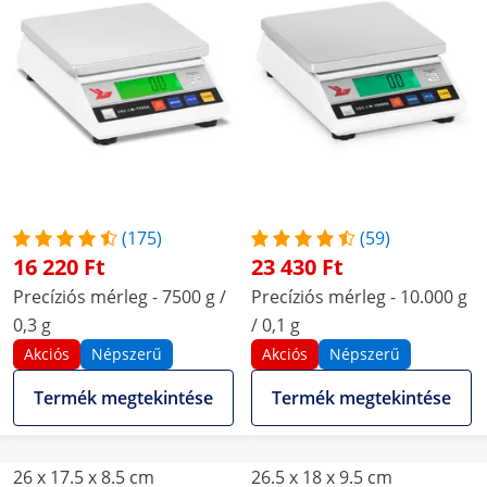
(175)
(59)
16 220 Ft
23 430 Ft
Precíziós mérleg - 7500 g /
Precíziós mérleg - 10.000 g
0,3 g
/ 0,1 g
Akciós
Népszerű
Akciós
Népszerű
Termék megtekintése
Termék megtekintése
26 x 17.5 x 8.5 cm
26.5 x 18 x 9.5 cm