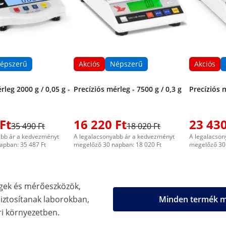
épszerű
Akciós
Népszerű
Akciós
rleg 2000 g / 0,05 g -
Precíziós mérleg - 7500 g / 0,3 g
Precíziós m
Ft
16 220 Ft
23 430
35 490 Ft
18 020 Ft
abb ár a kedvezményt
A legalacsonyabb ár a kedvezményt
A legalacson
apban: 35 487 Ft
megelőző 30 napban: 18 020 Ft
megelőző 30 
gek és mérőeszközök,
biztosítanak laborokban,
Minden termék me
i környezetben.