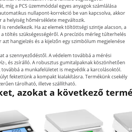
yát, míg a PCS üzemmóddal egyes anyagok számlálása
 automatikus nullapont-korrekció be van kapcsolva, akkor
or a helyiség hőmérséklete megváltozik.
s rendelkezik. Ha az elemek töltöttségi szintje alacson, a
t a töltés szükségességéről. A precíziós mérleg túlterhelés
kkor azt hangjelzés és a kijelzőn egy szimbólum megjelenése
kat a szennyeződéstől. A védelem továbbá a mérési
 víz-, és zsírálló. A robusztus gumitalpaknak köszönhetően
 továbbá a munkafelületet is megvédik a karcolásoktól.
úlyt fektettünk a kompakt kialakításra. Termékünk csekély
űen tárolható, illetve szállítható.
et, azokat a következő termé