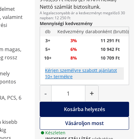
Nettó számlát biztosítunk.
édelmet
A legalacsonyabb ár a kedvezményt megelőző 30
, valamint
napban: 12 250 Ft
Mennyiségi kedvezmény
ési
db
Kedvezmény
darabonként (bruttó)
3+
3%
11 291 Ft
 mm magas,
5+
6%
10 942 Ft
ég rossz
10+
8%
10 709 Ft
Kérjen személyre szabott ajánlatot
mely
10+ termékre
 pontos
Mennyiség
-
+
RA, PCS, 6
Kosárba helyezés
a kisebb
Vásároljon most
kig
Készleten
gyors
INGYENES SZÁLLÍTÁS
várhatóan