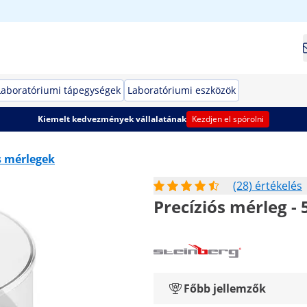
Laboratóriumi tápegységek
Laboratóriumi eszközök
Kiemelt kedvezmények vállalatának
Kezdjen el spórolni
s mérlegek
(28) értékelés
Precíziós mérleg - 5
Főbb jellemzők