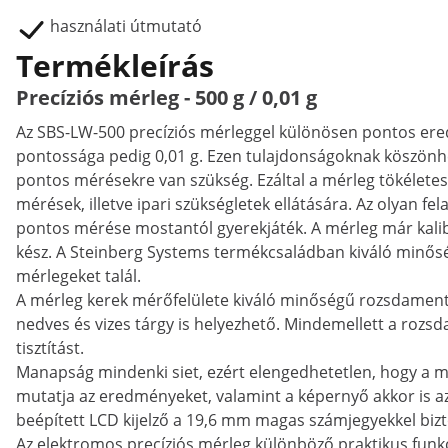
használati útmutató
Termékleírás
Precíziós mérleg - 500 g / 0,01 g
Az SBS-LW-500 precíziós mérleggel különösen pontos er
pontossága pedig 0,01 g. Ezen tulajdonságoknak köszönh
pontos mérésekre van szükség. Ezáltal a mérleg tökélete
mérések, illetve ipari szükségletek ellátására. Az olyan 
pontos mérése mostantól gyerekjáték. A mérleg már kalibr
kész. A Steinberg Systems termékcsaládban kiváló minőség
mérlegeket talál.
A mérleg kerek mérőfelülete kiváló minőségű rozsdamente
nedves és vizes tárgy is helyezhető. Mindemellett a rozs
tisztítást.
Manapság mindenki siet, ezért elengedhetetlen, hogy a m
mutatja az eredményeket, valamint a képernyő akkor is azo
beépített LCD kijelző a 19,6 mm magas számjegyekkel bizt
Az elektromos precíziós mérleg különböző praktikus funkci