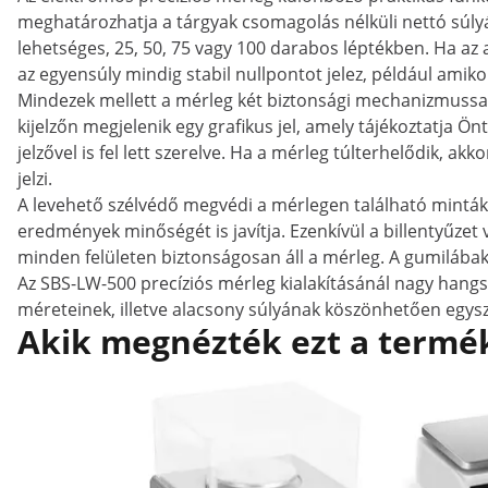
meghatározhatja a tárgyak csomagolás nélküli nettó súl
lehetséges, 25, 50, 75 vagy 100 darabos léptékben. Ha az
az egyensúly mindig stabil nullpontot jelez, például amik
Mindezek mellett a mérleg két biztonsági mechanizmussal i
kijelzőn megjelenik egy grafikus jel, amely tájékoztatja Ön
jelzővel is fel lett szerelve. Ha a mérleg túlterhelődik, a
jelzi.
A levehető szélvédő megvédi a mérlegen található mintá
eredmények minőségét is javítja. Ezenkívül a billentyűzet
minden felületen biztonságosan áll a mérleg. A gumilábak
Az SBS-LW-500 precíziós mérleg kialakításánál nagy hangs
méreteinek, illetve alacsony súlyának köszönhetően egyszer
Akik megnézték ezt a termék