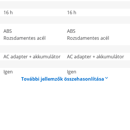
16 h
16 h
ABS
ABS
Rozsdamentes acél
Rozsdamentes acél
AC adapter + akkumulátor
AC adapter + akkumulátor
Igen
Igen
További jellemzők összehasonlítása