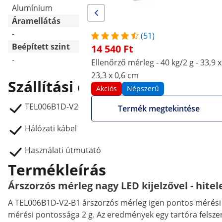
Rozsdamentes acél
Alumínium
Áramellátás
-
AC adapter + akkumulátor
(51)
Beépített szint
14 540 Ft
-
-
Ellenőrző mérleg - 40 kg/2 g - 33,9 x
23,3 x 0,6 cm
Szállítási csomag
Akciós
Népszerű
TEL006B1D-V2-B1 árszorzós mérleg
Termék megtekintése
Hálózati kábel
Használati útmutató
Termékleírás
Árszorzós mérleg nagy LED kijelzővel - hiteles
A TEL006B1D-V2-B1 árszorzós mérleg igen pontos mérési e
mérési pontossága 2 g. Az eredmények egy tartóra felszer