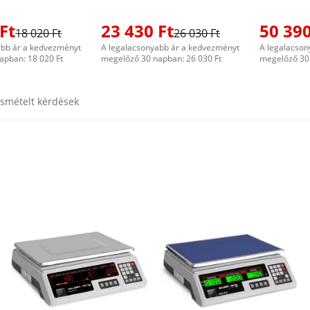
Ft
23 430 Ft
50 390
18 020 Ft
26 030 Ft
abb ár a kedvezményt
A legalacsonyabb ár a kedvezményt
A legalacson
apban: 18 020 Ft
megelőző 30 napban: 26 030 Ft
megelőző 30 
ismételt kérdések