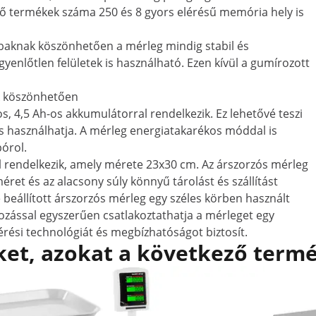
termékek száma 250 és 8 gyors elérésű memória hely is
ilábaknak köszönhetően a mérleg mindig stabil és
yenlőtlen felületek is használható. Ezen kívül a gumírozott
k köszönhetően
, 4,5 Ah-os akkumulátorral rendelkezik. Ez lehetővé teszi
is használhatja. A mérleg energiatakarékos móddal is
órol.
l rendelkezik, amely mérete 23x30 cm. Az árszorzós mérleg
éret és az alacsony súly könnyű tárolást és szállítást
e beállított árszorzós mérleg egy széles körben használt
kozással egyszerűen csatlakoztathatja a mérleget egy
rési technológiát és megbízhatóságot biztosít.
et, azokat a következő termé