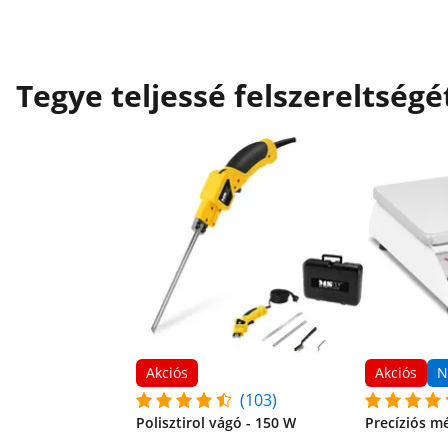
Tegye teljessé felszereltségé
Akciós
Akciós
N
(103)
Polisztirol vágó - 150 W
Precíziós mé