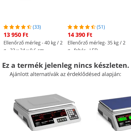
(33)
(51)
13 950 Ft
14 390 Ft
Ellenőrző mérleg - 40 kg / 2
Ellenőrző mérleg- 35 kg / 2
g - 33 x 24 x 0,6 cm -
g - fehér - LED
beépített vízmértékkel
Akciós
Népszerű
Akciós
Ez a termék jelenleg nincs készleten.
Termék megtekintése
Termék megtekintése
Ajánlott alternatívák az érdeklődésed alapján:
34.3 x 33 x 12 cm
11.4 x 33.2 x 34.2 cm
8 h
40 h
Rozsdamentes acél
-