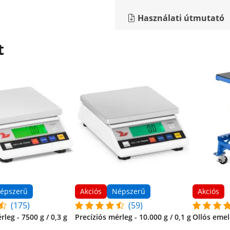
Használati útmutató
t
épszerű
Akciós
Népszerű
Akciós
(175)
(59)
rleg - 7500 g / 0,3 g
Precíziós mérleg - 10.000 g / 0,1 g
Ollós emel