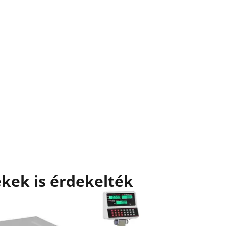
kek is érdekelték
Akciós
Ellenőrző