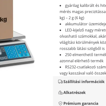
gyárilag kalibrált és hit
mérés magas precizitással:
kg) – 2 g (6 kg)
akkumulátor üzemideje
LED-kijelző nagy méretű
olvasható számokkal, akár
világítási körülmények közö
rosszabb látási szögből is
250 elmenthető termék
azonnal elérhető termék
RS232-csatlakozó szám
vagy kasszával való össze
Szállítási információk
Alkatrészek
Prémium garancia