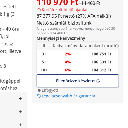
110 970 Ft
114 400 Ft
elesített
Korlátozott idejű ajánlat
 1 g (3
87 377,95 Ft nettó (27% ÁFA nélkül)
Nettó számlát biztosítunk.
 – 40 óra
A legalacsonyabb ár a kedvezményt megelőző 30
napban: 114 400 Ft
, jól
Mennyiségi kedvezmény
 rossz
db
Kedvezmény
darabonként (bruttó)
tt, illetve
3+
2%
108 751 Ft
5+
4%
106 531 Ft
, 8
10+
6%
104 312 Ft
ítógéppel
Ellenőrizze készletet
kötéshez
Elfogyott
Legalacsonyabb ár garancia