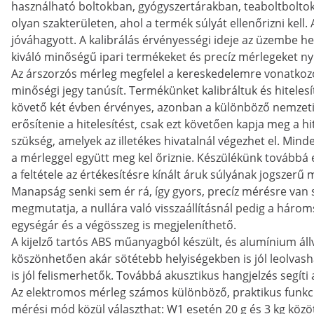
használható boltokban, gyógyszertárakban, teaboltboltok
olyan szakterületen, ahol a termék súlyát ellenőrizni kell.
jóváhagyott. A kalibrálás érvényességi ideje az üzembe h
kiváló minőségű ipari termékeket és precíz mérlegeket ny
Az árszorzós mérleg megfelel a kereskedelemre vonatkozó
minőségi jegy tanúsít. Termékünket kalibráltuk és hitelesíte
követő két évben érvényes, azonban a különböző nemzeti 
erősítenie a hitelesítést, csak ezt követően kapja meg a hi
szükség, amelyek az illetékes hivatalnál végezhet el. Mind
a mérleggel együtt meg kel őriznie. Készülékünk továbbá egy
a feltétele az értékesítésre kínált áruk súlyának jogszer
Manapság senki sem ér rá, így gyors, precíz mérésre van 
megmutatja, a nullára való visszaállításnál pedig a három
egységár és a végösszeg is megjeleníthető.
A kijelző tartós ABS műanyagból készült, és alumínium állv
köszönhetően akár sötétebb helyiségekben is jól leolvas
is jól felismerhetők. Továbbá akusztikus hangjelzés segíti
Az elektromos mérleg számos különböző, praktikus funkci
mérési mód közül választhat: W1 esetén 20 g és 3 kg közö