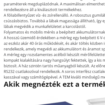
paraméterek megduplázódnak. A maximálisan elmenthető 
rendelkezésre áll a kiválasztott termékekhez.
A fóliabillentyűzet víz- és zsírellenálló. A robosztus gum
csúszásbiztos. Továbbá a lábak magassága állítható, így eg
lábak megvédik a munkafelületet a karcolástól.
Folyamatos és mobilis mérés a beépített akkumulátorna
A hosszú üzemidő érdekében a mérleg egy beépített 6 V-os
az eszköz akár 40 órás működését, és akár töltés közben 
rendelkezik, amely megvédi az akkumulátort és áramot sp
A mérleg egy rozsdamentes acélból készült mérőfelülette
kompakt kialakítására nagy hangsúlyt fektettek, így a kis m
biztosít. A ház szintén tartós műanyagból készült. Az előr
RS232 csatlakozóval rendelkezik. A soros interfész csatla
kasszával vagy számítógépével. A TEM kiváló minőségű mé
Akik megnézték ezt a termék