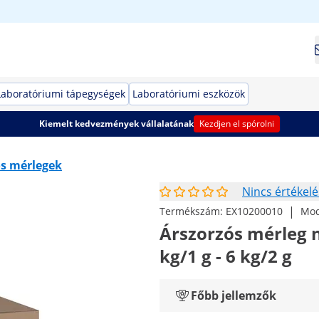
Laboratóriumi tápegységek
Laboratóriumi eszközök
Kiemelt kedvezmények vállalatának
Kezdjen el spórolni
ós mérlegek
Nincs értékelé
|
Termékszám:
EX10200010
Mod
Árszorzós mérleg na
kg/1 g - 6 kg/2 g
Főbb jellemzők