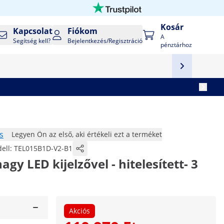
Kosár
Kapcsolat
Fiókom
A
Segítség kell?
Bejelentkezés/Regisztráció
pénztárhoz
s
Legyen Ön az első, aki értékeli ezt a terméket
ell:
TEL015B1D-V2-B1
gy LED kijelzővel - hitelesített- 3
Akciós