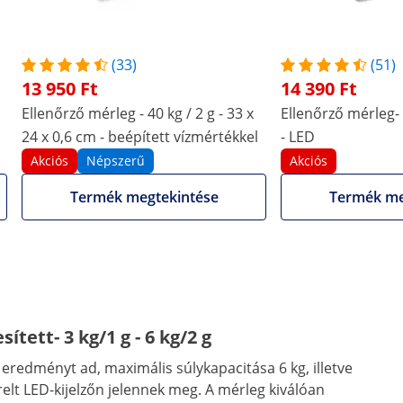
Műanyag
AC adapter + akkumulátor
AC adapter + akkumulátor
(33)
(51)
13 950 Ft
14 390 Ft
Igen
-
Ellenőrző mérleg - 40 kg / 2 g - 33 x
Ellenőrző mérleg- 3
További jellemzők összehasonlítása
24 x 0,6 cm - beépített vízmértékkel
- LED
Akciós
Népszerű
Akciós
Termék megtekintése
Termék me
ített- 3 kg/1 g - 6 kg/2 g
redményt ad, maximális súlykapacitása 6 kg, illetve
elt LED-kijelzőn jelennek meg. A mérleg kiválóan