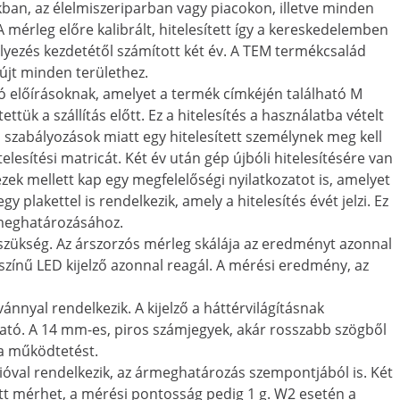
ban, az élelmiszeriparban vagy piacokon, illetve minden
 A mérleg előre kalibrált, hitelesített így a kereskedelemben
elyezés kezdetétől számított két év. A TEM termékcsalád
újt minden területhez.
 előírásoknak, amelyet a termék címkéjén található M
ttük a szállítás előtt. Ez a hitelesítés a használatba vételt
szabályozások miatt egy hitelesített személynek meg kell
telesítési matricát. Két év után gép újbóli hitelesítésére van
ezek mellett kap egy megfelelőségi nyilatkozatot is, amelyet
 plakettel is rendelkezik, amely a hitelesítés évét jelzi. Ez
ű meghatározásához.
szükség. Az árszorzós mérleg skálája az eredményt azonnal
színű LED kijelző azonnal reagál. A mérési eredmény, az
ánnyal rendelkezik. A kijelző a háttérvilágításnak
ható. A 14 mm-es, piros számjegyek, akár rosszabb szögből
 a működtetést.
óval rendelkezik, az ármeghatározás szempontjából is. Két
tt mérhet, a mérési pontosság pedig 1 g. W2 esetén a