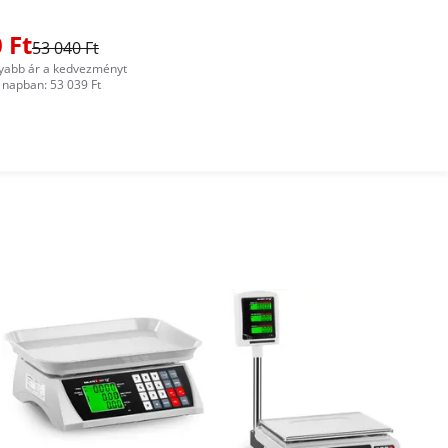
 Ft
53 040 Ft
yabb ár a kedvezményt
napban: 53 039 Ft