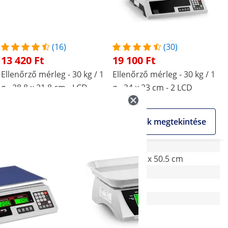
(16)
(30)
13 420 Ft
19 100 Ft
Ellenőrző mérleg - 30 kg / 1
Ellenőrző mérleg - 30 kg / 1
g - 28,8 x 21,8 cm - LCD
g - 34 x 23 cm - 2 LCD
Akciós
Akciós
Termék megtekintése
Termék megtekintése
28.5 x 27.5 x 13 cm
36.5 x 38 x 50.5 cm
-
-
-
-