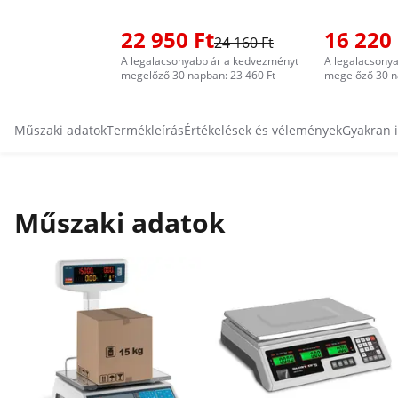
22 950 Ft
16 220 
24 160 Ft
A legalacsonyabb ár a kedvezményt
A legalacsony
megelőző 30 napban: 23 460 Ft
megelőző 30 n
Műszaki adatok
Termékleírás
Értékelések és vélemények
Gyakran 
Műszaki adatok