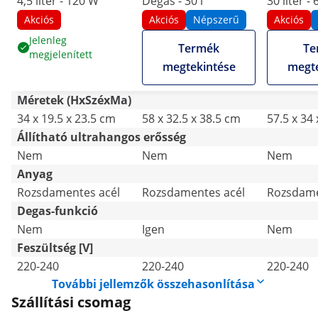
4,5 liter - 120 W
Degas - 30 l
30 liter -
Akciós
Akciós
Népszerű
Akciós
Jelenleg
Termék
Te
megjelenített
megtekintése
megte
Méretek (HxSzéxMa)
34 x 19.5 x 23.5 cm
58 x 32.5 x 38.5 cm
57.5 x 34
Állítható ultrahangos erősség
Nem
Nem
Nem
Anyag
Rozsdamentes acél
Rozsdamentes acél
Rozsdame
Degas-funkció
Nem
Igen
Nem
Feszültség [V]
220-240
220-240
220-240
További jellemzők összehasonlítása
Szállítási csomag