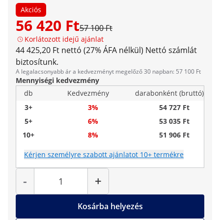
Akciós
56 420 Ft
57 100 Ft
Korlátozott idejű ajánlat
44 425,20 Ft nettó (27% ÁFA nélkül)
Nettó számlát
biztosítunk.
A legalacsonyabb ár a kedvezményt megelőző 30 napban: 57 100 Ft
Mennyiségi kedvezmény
db
Kedvezmény
darabonként (bruttó)
3+
3%
54 727 Ft
5+
6%
53 035 Ft
10+
8%
51 906 Ft
Kérjen személyre szabott ajánlatot 10+ termékre
Mennyiség
-
+
Kosárba helyezés