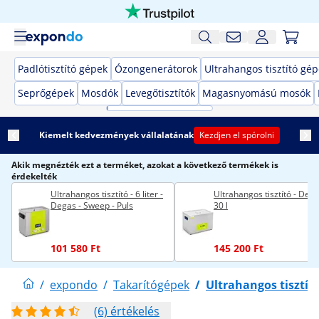
Padlótisztító gépek
Ózongenerátorok
Ultrahangos tisztító gé
Seprőgépek
Mosdók
Levegőtisztítók
Magasnyomású mosók
Kiemelt kedvezmények vállalatának
Kezdjen el spórolni
Akik megnézték ezt a terméket, azokat a következő termékek is
érdekelték
Ultrahangos tisztító - 6 liter -
Ultrahangos tisztító - Dega
Degas - Sweep - Puls
30 l
101 580 Ft
145 200 Ft
/
expondo
/
Takarítógépek
/
Ultrahangos tisztít
(6) értékelés