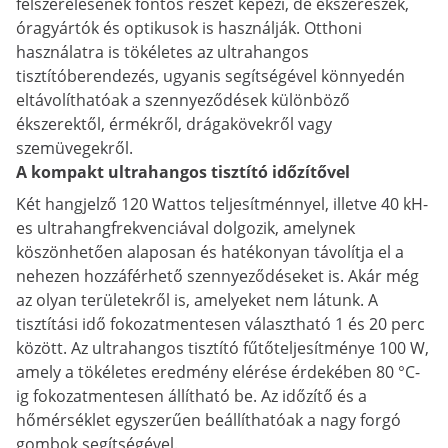
felszerelésének fontos részét képezi, de ékszerészek,
óragyártók és optikusok is használják. Otthoni
használatra is tökéletes az ultrahangos
tisztítóberendezés, ugyanis segítségével könnyedén
eltávolíthatóak a szennyeződések különböző
ékszerektől, érmékről, drágakövekről vagy
szemüvegekről.
A kompakt ultrahangos tisztító időzítővel
Két hangjelző 120 Wattos teljesítménnyel, illetve 40 kH-
es ultrahangfrekvenciával dolgozik, amelynek
köszönhetően alaposan és hatékonyan távolítja el a
nehezen hozzáférhető szennyeződéseket is. Akár még
az olyan területekről is, amelyeket nem látunk. A
tisztítási idő fokozatmentesen választható 1 és 20 perc
között. Az ultrahangos tisztító fűtőteljesítménye 100 W,
amely a tökéletes eredmény elérése érdekében 80 °C-
ig fokozatmentesen állítható be. Az időzítő és a
hőmérséklet egyszerűen beállíthatóak a nagy forgó
gombok segítségével.