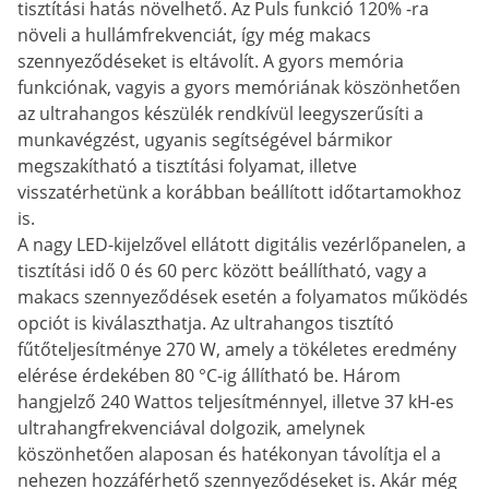
tisztítási hatás növelhető. Az Puls funkció 120% -ra
növeli a hullámfrekvenciát, így még makacs
szennyeződéseket is eltávolít. A gyors memória
funkciónak, vagyis a gyors memóriának köszönhetően
az ultrahangos készülék rendkívül leegyszerűsíti a
munkavégzést, ugyanis segítségével bármikor
megszakítható a tisztítási folyamat, illetve
visszatérhetünk a korábban beállított időtartamokhoz
is.
A nagy LED-kijelzővel ellátott digitális vezérlőpanelen, a
tisztítási idő 0 és 60 perc között beállítható, vagy a
makacs szennyeződések esetén a folyamatos működés
opciót is kiválaszthatja. Az ultrahangos tisztító
fűtőteljesítménye 270 W, amely a tökéletes eredmény
elérése érdekében 80 °C-ig állítható be. Három
hangjelző 240 Wattos teljesítménnyel, illetve 37 kH-es
ultrahangfrekvenciával dolgozik, amelynek
köszönhetően alaposan és hatékonyan távolítja el a
nehezen hozzáférhető szennyeződéseket is. Akár még