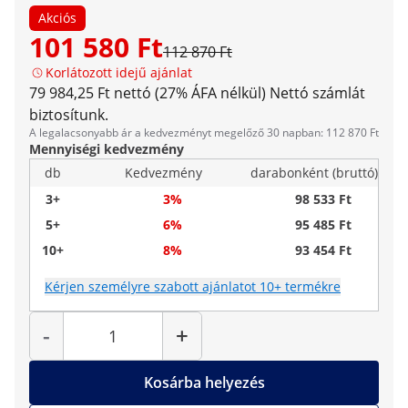
Akciós
101 580 Ft
112 870 Ft
Korlátozott idejű ajánlat
79 984,25 Ft nettó (27% ÁFA nélkül)
Nettó számlát
biztosítunk.
A legalacsonyabb ár a kedvezményt megelőző 30 napban: 112 870 Ft
Mennyiségi kedvezmény
db
Kedvezmény
darabonként (bruttó)
3+
3%
98 533 Ft
5+
6%
95 485 Ft
10+
8%
93 454 Ft
Kérjen személyre szabott ajánlatot 10+ termékre
Mennyiség
-
+
Kosárba helyezés