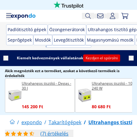
Padlótisztító gépek
Ózongenerátorok
Ultrahangos tisztító gé
Seprőgépek
Mosdók
Levegőtisztítók
Magasnyomású mosók
Kiemelt kedvezmények vállalatának
Kezdjen el spórolni
Akik megnézték ezt a terméket, azokat a következő termékek is
érdekelték
Ultrahangos tisztító - Degas -
Ultrahangos tisztító - 10 lit
30 l
240 W
145 200 Ft
80 680 Ft
/
expondo
/
Takarítógépek
/
Ultrahangos tisztít
(7) értékelés