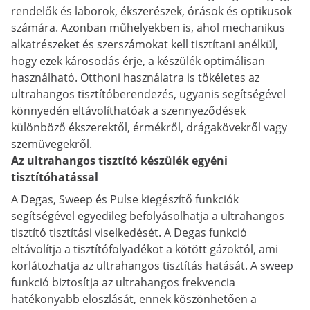
rendelők és laborok, ékszerészek, órások és optikusok
számára. Azonban műhelyekben is, ahol mechanikus
alkatrészeket és szerszámokat kell tisztítani anélkül,
hogy ezek károsodás érje, a készülék optimálisan
használható. Otthoni használatra is tökéletes az
ultrahangos tisztítóberendezés, ugyanis segítségével
könnyedén eltávolíthatóak a szennyeződések
különböző ékszerektől, érmékről, drágakövekről vagy
szemüvegekről.
Az ultrahangos tisztító készülék egyéni
tisztítóhatással
A Degas, Sweep és Pulse kiegészítő funkciók
segítségével egyedileg befolyásolhatja a ultrahangos
tisztító tisztítási viselkedését. A Degas funkció
eltávolítja a tisztítófolyadékot a kötött gázoktól, ami
korlátozhatja az ultrahangos tisztítás hatását. A sweep
funkció biztosítja az ultrahangos frekvencia
hatékonyabb eloszlását, ennek köszönhetően a