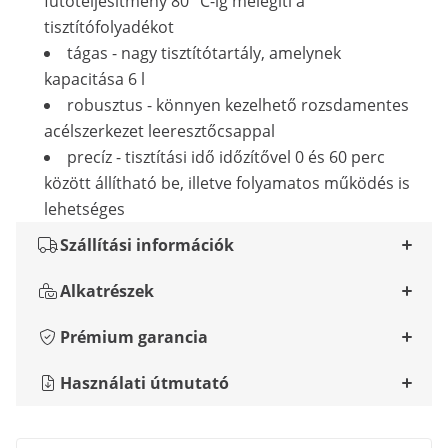
fűtőteljesítmény 80 °C-ig melegíti a
tisztítófolyadékot
tágas - nagy tisztítótartály, amelynek
kapacitása 6 l
robusztus - könnyen kezelhető rozsdamentes
acélszerkezet leeresztőcsappal
precíz - tisztítási idő időzítővel 0 és 60 perc
között állítható be, illetve folyamatos működés is
lehetséges
Szállítási információk
Alkatrészek
Prémium garancia
Használati útmutató