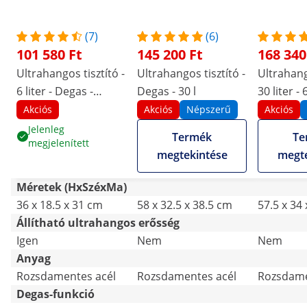
(7)
(6)
101 580 Ft
145 200 Ft
168 340
Ultrahangos tisztító -
Ultrahangos tisztító -
Ultrahango
6 liter - Degas -
Degas - 30 l
30 liter -
Sweep - Puls
Akciós
Akciós
Népszerű
Akciós
Jelenleg
Termék
Te
megjelenített
megtekintése
megte
Méretek (HxSzéxMa)
36 x 18.5 x 31 cm
58 x 32.5 x 38.5 cm
57.5 x 34
Állítható ultrahangos erősség
Igen
Nem
Nem
Anyag
Rozsdamentes acél
Rozsdamentes acél
Rozsdame
Degas-funkció