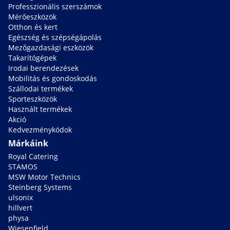
Professzionális szerszámok
Mérőeszközök
Otthon és kert
Egészség és szépségápolás
Mezőgazdasági eszközök
Takarítógépek
Irodai berendezések
Mobilitás és gondoskodás
Szállodai termékek
Sporteszközök
Használt termékek
Akció
Kedvezménykódok
Márkáink
Royal Catering
STAMOS
MSW Motor Technics
Steinberg Systems
ulsonix
hillvert
physa
Wiesenfield