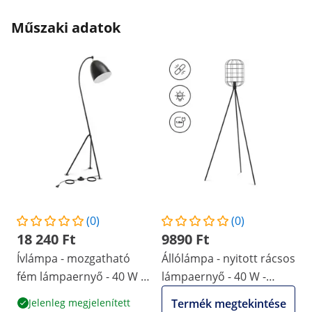
Műszaki adatok
(0)
(0)
18 240 Ft
9890 Ft
Ívlámpa - mozgatható
Állólámpa - nyitott rácsos
fém lámpaernyő - 40 W -
lámpaernyő - 40 W -
magasság: 125 cm
magasság: 163 cm
Jelenleg megjelenített
Termék megtekintése