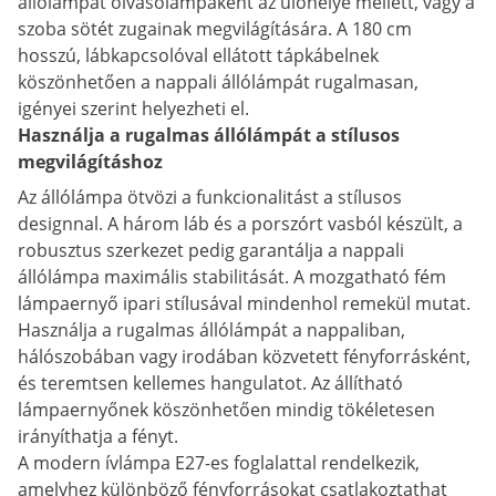
állólámpát olvasólámpaként az ülőhelye mellett, vagy a
szoba sötét zugainak megvilágítására. A 180 cm
hosszú, lábkapcsolóval ellátott tápkábelnek
köszönhetően a nappali állólámpát rugalmasan,
igényei szerint helyezheti el.
Használja a rugalmas állólámpát a stílusos
megvilágításhoz
Az állólámpa ötvözi a funkcionalitást a stílusos
designnal. A három láb és a porszórt vasból készült, a
robusztus szerkezet pedig garantálja a nappali
állólámpa maximális stabilitását. A mozgatható fém
lámpaernyő ipari stílusával mindenhol remekül mutat.
Használja a rugalmas állólámpát a nappaliban,
hálószobában vagy irodában közvetett fényforrásként,
és teremtsen kellemes hangulatot. Az állítható
lámpaernyőnek köszönhetően mindig tökéletesen
irányíthatja a fényt.
A modern ívlámpa E27-es foglalattal rendelkezik,
amelyhez különböző fényforrásokat csatlakoztathat