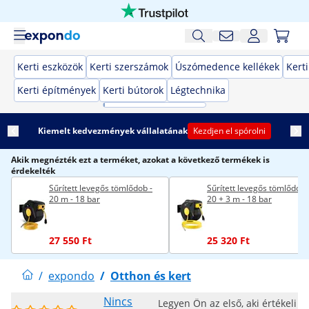
Kerti eszközök
Kerti szerszámok
Úszómedence kellékek
Kert
Kerti építmények
Kerti bútorok
Légtechnika
Kiemelt kedvezmények vállalatának
Kezdjen el spórolni
Akik megnézték ezt a terméket, azokat a következő termékek is
érdekelték
Sűrített levegős tömlődob -
Sűrített levegős tömlődob 
20 m - 18 bar
20 + 3 m - 18 bar
27 550 Ft
25 320 Ft
/
expondo
/
Otthon és kert
Nincs
Legyen Ön az első, aki értékeli