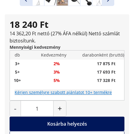
18 240 Ft
14 362,20 Ft nettó (27% ÁFA nélkül)
Nettó számlát
biztosítunk.
Mennyiségi kedvezmény
db
Kedvezmény
darabonként (bruttó)
3+
2%
17 875 Ft
5+
3%
17 693 Ft
10+
5%
17 328 Ft
Kérjen személyre szabott ajánlatot 10+ termékre
Mennyiség
-
+
Kosárba helyezés