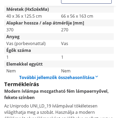
Méretek (HxSzéxMa)
40 x 36 x 125.5 cm
66 x 56 x 163 cm
Alapkar hossza / alap átmérője [mm]
370
270
Anyag
Vas (porbevonattal)
Vas
Égők száma
1
1
Elemekkel együtt
Nem
Nem
További jellemzők összehasonlítása
Termékleírás
Modern ívlámpa mozgatható fém lámpaernyővel,
fekete színben
Az Uniprodo UNI_LD_19 ívlámpával tökéletesen
világíthatja meg a szobát. Használja a modern