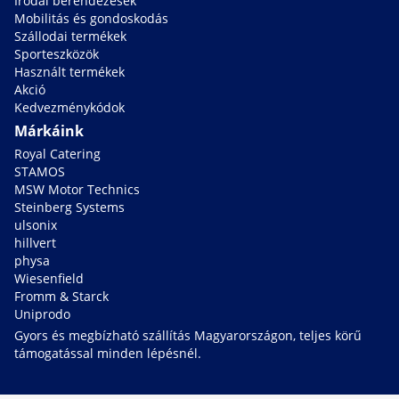
Irodai berendezések
Mobilitás és gondoskodás
Szállodai termékek
Sporteszközök
Használt termékek
Akció
Kedvezménykódok
Márkáink
Royal Catering
STAMOS
MSW Motor Technics
Steinberg Systems
ulsonix
hillvert
physa
Wiesenfield
Fromm & Starck
Uniprodo
Gyors és megbízható szállítás Magyarországon, teljes körű
támogatással minden lépésnél.