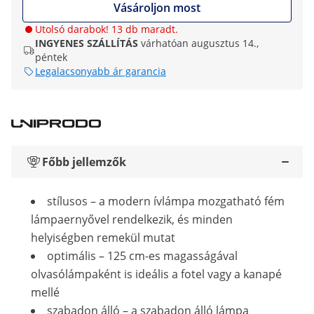
Vásároljon most
Utolsó darabok! 13 db maradt.
INGYENES SZÁLLÍTÁS
várhatóan augusztus 14.,
péntek
Legalacsonyabb ár garancia
Főbb jellemzők
stílusos – a modern ívlámpa mozgatható fém
lámpaernyővel rendelkezik, és minden
helyiségben remekül mutat
optimális – 125 cm-es magasságával
olvasólámpaként is ideális a fotel vagy a kanapé
mellé
szabadon álló – a szabadon álló lámpa