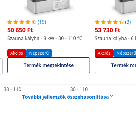
Alumínium
Alumínium
Cink
Cink
(19)
(3)
50 650 Ft
53 730 Ft
400 V 3N~ (tesztelve az
400 V 3N~ (tesztelve az
Szauna kályha - 8 kW - 30 - 110 °C
Szauna kályha - 6 
alacsony feszültségű
alacsony feszültségű
irányelv 2014/35/EU
irányelv 2014/35/EU
Akciós
Népszerű
Akciós
Népszer
szerint)
szerint)
Termék megtekintése
Termék me
száraz gőzszauna
száraz gőzszauna
30 - 110
30 - 110
További jellemzők összehasonlítása