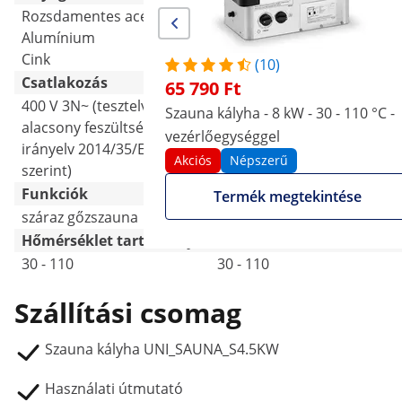
Rozsdamentes acél
Rozsdamentes acél
Alumínium
Alumínium
Cink
Cink
(10)
Csatlakozás
65 790 Ft
400 V 3N~ (tesztelve az
400 V 3N~ (tesztelve az
Szauna kályha - 8 kW - 30 - 110 °C -
alacsony feszültségű
alacsony feszültségű
vezérlőegységgel
irányelv 2014/35/EU
irányelv 2014/35/EU
Akciós
Népszerű
szerint)
szerint)
Funkciók
Termék megtekintése
száraz gőzszauna
száraz gőzszauna
Hőmérséklet tartomány [°C]
30 - 110
30 - 110
Szállítási csomag
Szauna kályha UNI_SAUNA_S4.5KW
Használati útmutató