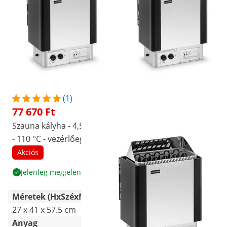
(1)
(10)
77 670 Ft
65 790 Ft
Szauna kályha - 4,5 kW - 30
Szauna kályha - 8 kW - 30 -
- 110 °C - vezérlőegységgel
110 °C - vezérlőegységgel
Akciós
Akciós
Népszerű
Jelenleg megjelenített
Termék megtekintése
Méretek (HxSzéxMa)
27 x 41 x 57.5 cm
27 x 41 x 57.5 cm
Anyag