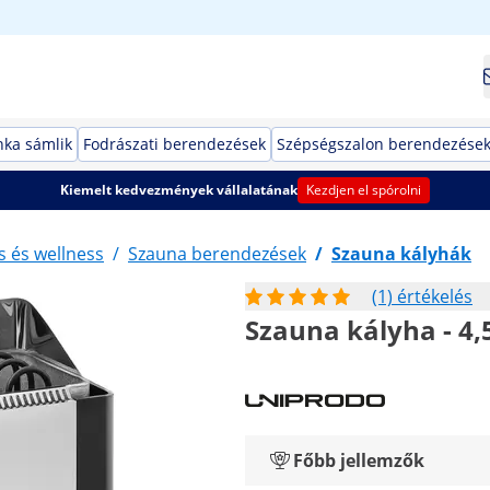
ka sámlik
Fodrászati berendezések
Szépségszalon berendezése
Kiemelt kedvezmények vállalatának
Kezdjen el spórolni
 és wellness
/
Szauna berendezések
/
Szauna kályhák
(1) értékelés
Szauna kályha - 4,5
Főbb jellemzők