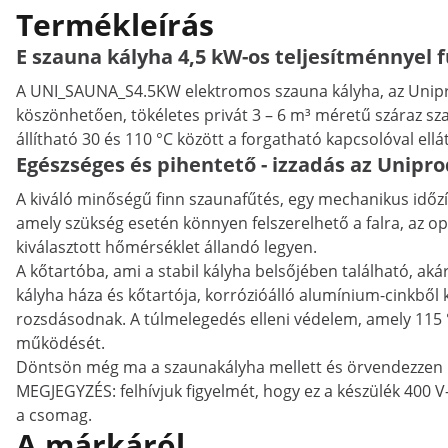
Termékleírás
E szauna kályha 4,5 kW-os teljesítménnyel 
A UNI_SAUNA_S4.5KW elektromos szauna kályha, az Unipro
köszönhetően, tökéletes privát 3 – 6 m³ méretű száraz 
állítható 30 és 110 °C között a forgatható kapcsolóval ellá
Egészséges és pihentető - izzadás az Unipr
A kiváló minőségű finn szaunafűtés, egy mechanikus időzít
amely szükség esetén könnyen felszerelhető a falra, az op
kiválasztott hőmérséklet állandó legyen.
A kőtartóba, ami a stabil kályha belsőjében található, ak
kályha háza és kőtartója, korrózióálló alumínium-cinkből k
rozsdásodnak. A túlmelegedés elleni védelem, amely 115 °C
működését.
Döntsön még ma a szaunakályha mellett és örvendezzen h
MEGJEGYZÉS: felhívjuk figyelmét, hogy ez a készülék 400 V
a csomag.
A márkáról