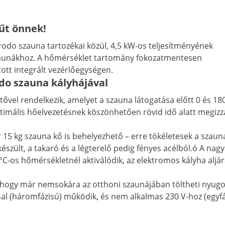
fűt önnek!
do szauna tartozékai közül, 4,5 kW-os teljesítményének
szaunákhoz. A hőmérséklet tartomány fokozatmentesen
tott integrált vezérlőegységen.
odo szauna kályhájával
ővel rendelkezik, amelyet a szauna látogatása előtt 0 és 180
timális hőelvezetésnek köszönhetően rövid idő alatt megizzasz
ár 15 kg szauna kő is behelyezhető – erre tökéletesek a sza
észült, a takaró és a légterelő pedig fényes acélból.ó A nag
-os hőmérsékletnél aktiválódik, az elektromos kályha aljára
ogy már nemsokára az otthoni szaunájában töltheti nyugod
-al (háromfázisú) működik, és nem alkalmas 230 V-hoz (egyfáz