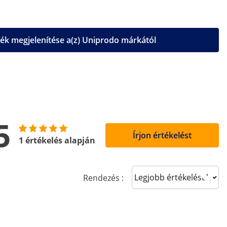
k megjelenítése a(z) Uniprodo márkától
5
Írjon értékelést
1 értékelés alapján
Sort reviews
Rendezés :