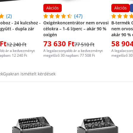
momra, megrendeltem az
 a teljesítmény és az ár
Akciós
Akciós
k lettek volna alternatíva,
(2)
(47)
 van. Problémát jelenthet,
oboz - 24 kulcshoz -
Oxigénkoncentrátor nem orvosi
B-termék 
álható cserefűtőelem. De
gyütt - dupla zár
célokra – 1–6 l/perc – akár 90 %
nem orvosi
ütő árát figyelembe véve a
oxigén
akár 90 % 
Ft
73 630 Ft
58 904
12 240 Ft
77 510 Ft
abb ár a kedvezményt
A legalacsonyabb ár a kedvezményt
A legalacson
apban: 12 240 Ft
megelőző 30 napban: 77 508 Ft
megelőző 30 
ek
Gyakran ismételt kérdések