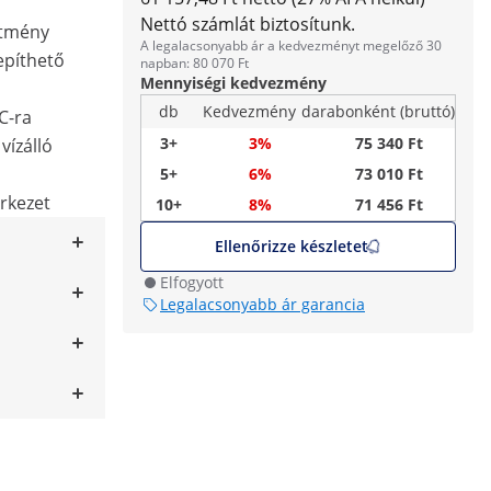
Nettó számlát biztosítunk.
ítmény
A legalacsonyabb ár a kedvezményt megelőző 30
epíthető
napban: 80 070 Ft
Mennyiségi kedvezmény
db
Kedvezmény
darabonként (bruttó)
°C-ra
3+
3%
75 340 Ft
vízálló
5+
6%
73 010 Ft
rkezet
10+
8%
71 456 Ft
Ellenőrizze készletet
Elfogyott
Legalacsonyabb ár garancia