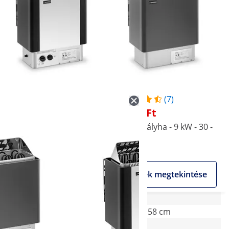
(6)
(7)
72 750 Ft
56 630 Ft
Szauna kályha - 9 kW - 30 -
Szauna kályha - 9 kW - 30 -
110 °C - vezérlőegységgel
110 °C
Akciós
Akciós
Termék megtekintése
Termék megtekintése
27 x 41 x 57.5 cm
28 x 41 x 58 cm