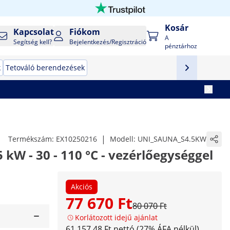
Kosár
Kapcsolat
Fiókom
A
Segítség kell?
Bejelentkezés/Regisztráció
pénztárhoz
k
Tetováló berendezések
|
Termékszám:
EX10250216
Modell:
UNI_SAUNA_S4.5KW
 kW - 30 - 110 °C - vezérlőegységgel
Akciós
77 670 Ft
80 070 Ft
Korlátozott idejű ajánlat
61 157,48 Ft nettó (27% ÁFA nélkül)