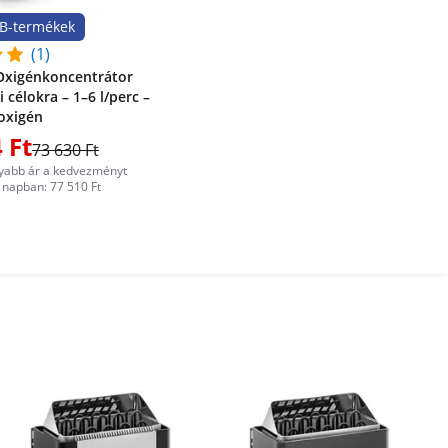
B-termékek
(1)
Oxigénkoncentrátor
 célokra – 1–6 l/perc –
oxigén
 Ft
73 630 Ft
yabb ár a kedvezményt
napban: 77 510 Ft