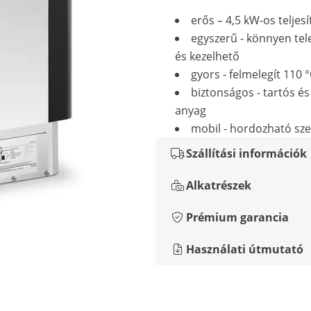
erős – 4,5 kW-os teljes
egyszerű - könnyen tel
és kezelhető
gyors - felmelegít 110 
biztonságos - tartós és 
anyag
mobil - hordozható sze
Szállítási információk
Alkatrészek
Prémium garancia
Használati útmutató