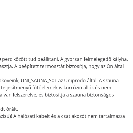
 perc között tud beállítani. A gyorsan felmelegedő kályha,
tja. A beépített termosztát biztosítja, hogy az Ön által
unaköveink, UNI_SAUNA_S01 az Uniprodo által. A szauna
y teljesítményű fűtőelemek is korrózió állók és nem
 van felszerelve, és biztosítja a szauna biztonságos
t óráit.
isú)! A hálózati kábelt és a csatlakozót nem tartalmazza