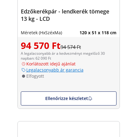
Edzőkerékpár - lendkerék tömege
13 kg - LCD
Méretek (HxSzéxMa)
120 x 51 x 118 cm
94 570 Ft
94 574 Ft
A legalacsonyabb ár a kedvezményt megelőző 30
napban: 62 090 Ft
Korlátozott idejű ajánlat
Legalacsonyabb ár garancia
Elfogyott
Ellenőrizze készletet