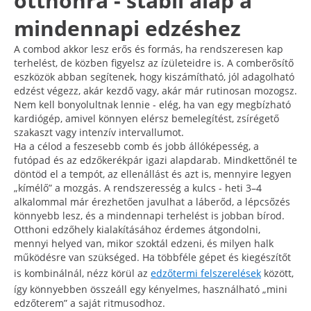
otthonra - stabil alap a
mindennapi edzéshez
A combod akkor lesz erős és formás, ha rendszeresen kap
terhelést, de közben figyelsz az ízületeidre is. A comberősítő
eszközök abban segítenek, hogy kiszámítható, jól adagolható
edzést végezz, akár kezdő vagy, akár már rutinosan mozogsz.
Nem kell bonyolultnak lennie - elég, ha van egy megbízható
kardiógép, amivel könnyen elérsz bemelegítést, zsírégető
szakaszt vagy intenzív intervallumot.
Ha a célod a feszesebb comb és jobb állóképesség, a
futópad és az edzőkerékpár igazi alapdarab. Mindkettőnél te
döntöd el a tempót, az ellenállást és azt is, mennyire legyen
„kímélő” a mozgás. A rendszeresség a kulcs - heti 3–4
alkalommal már érezhetően javulhat a láberőd, a lépcsőzés
könnyebb lesz, és a mindennapi terhelést is jobban bírod.
Otthoni edzőhely kialakításához érdemes átgondolni,
mennyi helyed van, mikor szoktál edzeni, és milyen halk
működésre van szükséged. Ha többféle gépet és kiegészítőt
is kombinálnál, nézz körül az
edzőtermi felszerelések
között,
így könnyebben összeáll egy kényelmes, használható „mini
edzőterem” a saját ritmusodhoz.