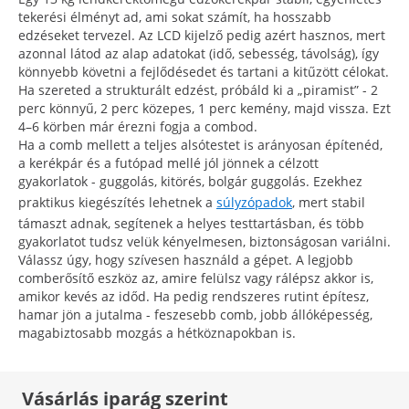
tekerési élményt ad, ami sokat számít, ha hosszabb
edzéseket tervezel. Az LCD kijelző pedig azért hasznos, mert
azonnal látod az alap adatokat (idő, sebesség, távolság), így
könnyebb követni a fejlődésedet és tartani a kitűzött célokat.
Ha szereted a strukturált edzést, próbáld ki a „piramist” - 2
perc könnyű, 2 perc közepes, 1 perc kemény, majd vissza. Ezt
4–6 körben már érezni fogja a combod.
Ha a comb mellett a teljes alsótestet is arányosan építenéd,
a kerékpár és a futópad mellé jól jönnek a célzott
gyakorlatok - guggolás, kitörés, bolgár guggolás. Ezekhez
praktikus kiegészítés lehetnek a
súlyzópadok
, mert stabil
támaszt adnak, segítenek a helyes testtartásban, és több
gyakorlatot tudsz velük kényelmesen, biztonságosan variálni.
Válassz úgy, hogy szívesen használd a gépet. A legjobb
comberősítő eszköz az, amire felülsz vagy rálépsz akkor is,
amikor kevés az időd. Ha pedig rendszeres rutint építesz,
hamar jön a jutalma - feszesebb comb, jobb állóképesség,
magabiztosabb mozgás a hétköznapokban is.
Vásárlás iparág szerint