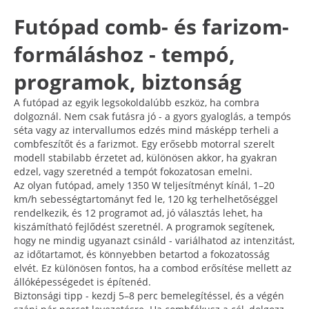
Futópad comb- és farizom-
formáláshoz - tempó,
programok, biztonság
A futópad az egyik legsokoldalúbb eszköz, ha combra
dolgoznál. Nem csak futásra jó - a gyors gyaloglás, a tempós
séta vagy az intervallumos edzés mind másképp terheli a
combfeszítőt és a farizmot. Egy erősebb motorral szerelt
modell stabilabb érzetet ad, különösen akkor, ha gyakran
edzel, vagy szeretnéd a tempót fokozatosan emelni.
Az olyan futópad, amely 1350 W teljesítményt kínál, 1–20
km/h sebességtartományt fed le, 120 kg terhelhetőséggel
rendelkezik, és 12 programot ad, jó választás lehet, ha
kiszámítható fejlődést szeretnél. A programok segítenek,
hogy ne mindig ugyanazt csináld - variálhatod az intenzitást,
az időtartamot, és könnyebben betartod a fokozatosság
elvét. Ez különösen fontos, ha a combod erősítése mellett az
állóképességedet is építenéd.
Biztonsági tipp - kezdj 5–8 perc bemelegítéssel, és a végén