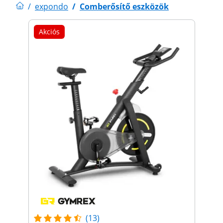
/
expondo
/
Comberősítő eszközök
Akciós
(13)