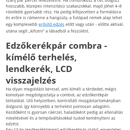
szánj pár percet levezetésre. Ha combfókusz a cél, dolgozz
hosszabb, közepes intenzitású szakaszokkal, majd jöhet 4–8
rövidebb gyorsabb rész. Ha pedig kifejezetten a formálásra
és erőre is rámenne a hangsúly, a futópad remek alap lehet
egy komplexebb
erősítő edzés
előtt vagy után - előtte aktivál,
utána segít „kifutni” a lábadból a feszülést.
Edzőkerékpár combra -
kímélő terhelés,
lendkerék, LCD
visszajelzés
Ha olyan megoldást keresel, ami kíméli a térdedet, mégis
komolyan megdolgoztatja a combot, az edzőkerékpár
telitalálat. Ülő helyzetben, kontrollált mozgástartományban
dolgozol, így könnyebb a terhelést pontosan adagolni.
Kezdőként is gyorsan ráérzel, haladóként pedig az ellenállás
növelésével és a tempóváltásokkal tudod keményíteni az
edzést.
Egy 13 kg lendkeréktömegű edzőkerékpár stabil, egyenletes