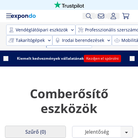
Vendéglátóipari eszközök
Professzionális szerszám
Takarítógépek
Irodai berendezések
Mobilit
Kiemelt kedvezmények vállalatának
Kezdjen el spórolni
Comberősítő
eszközök
Szűrő (0)