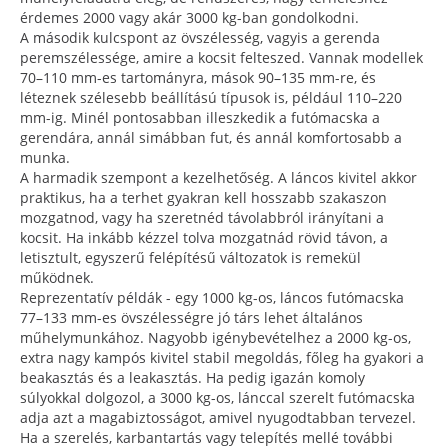
érdemes 2000 vagy akár 3000 kg-ban gondolkodni.
A második kulcspont az övszélesség, vagyis a gerenda
peremszélessége, amire a kocsit felteszed. Vannak modellek
70–110 mm-es tartományra, mások 90–135 mm-re, és
léteznek szélesebb beállítású típusok is, például 110–220
mm-ig. Minél pontosabban illeszkedik a futómacska a
gerendára, annál simábban fut, és annál komfortosabb a
munka.
A harmadik szempont a kezelhetőség. A láncos kivitel akkor
praktikus, ha a terhet gyakran kell hosszabb szakaszon
mozgatnod, vagy ha szeretnéd távolabbról irányítani a
kocsit. Ha inkább kézzel tolva mozgatnád rövid távon, a
letisztult, egyszerű felépítésű változatok is remekül
működnek.
Reprezentatív példák - egy 1000 kg-os, láncos futómacska
77–133 mm-es övszélességre jó társ lehet általános
műhelymunkához. Nagyobb igénybevételhez a 2000 kg-os,
extra nagy kampós kivitel stabil megoldás, főleg ha gyakori a
beakasztás és a leakasztás. Ha pedig igazán komoly
súlyokkal dolgozol, a 3000 kg-os, lánccal szerelt futómacska
adja azt a magabiztosságot, amivel nyugodtabban tervezel.
Ha a szerelés, karbantartás vagy telepítés mellé további