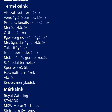
Termékeink
Visszahívott termékek
Vendéglátóipari eszközök
Professzionális szerszámok
Mérőeszközök
Otthon és kert
Egészség és szépségápolás
Mezőgazdasági eszközök
Takarítógépek
Irodai berendezések
Mobilitás és gondoskodás
Szállodai termékek
Sporteszközök
Használt termékek
Akció
Kedvezménykódok
Márkáink
Royal Catering
STAMOS
MSW Motor Technics
Steinberg Systems