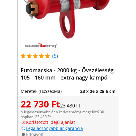
(5)
Futómacska - 2000 kg - Ővszélesség
105 - 160 mm - extra nagy kampó
Méretek (HxSzéxMa)
23 x 26 x 25.5 cm
22 730 Ft
23 430 Ft
A legalacsonyabb ár a kedvezményt megelőző 30
napban: 23 430 Ft
Korlátozott idejű ajánlat
Legalacsonyabb ár garancia
Elfogyott