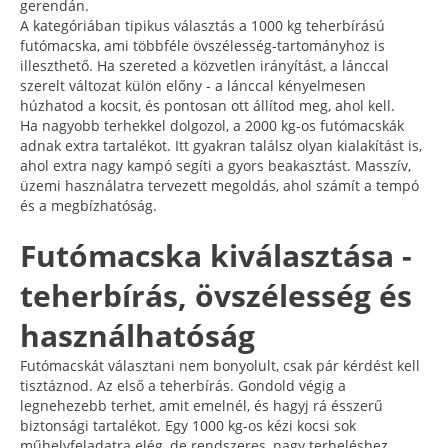
gerendán.
A kategóriában tipikus választás a 1000 kg teherbírású
futómacska, ami többféle övszélesség-tartományhoz is
illeszthető. Ha szereted a közvetlen irányítást, a lánccal
szerelt változat külön előny - a lánccal kényelmesen
húzhatod a kocsit, és pontosan ott állítod meg, ahol kell.
Ha nagyobb terhekkel dolgozol, a 2000 kg-os futómacskák
adnak extra tartalékot. Itt gyakran találsz olyan kialakítást is,
ahol extra nagy kampó segíti a gyors beakasztást. Masszív,
üzemi használatra tervezett megoldás, ahol számít a tempó
és a megbízhatóság.
Futómacska kiválasztása -
teherbírás, övszélesség és
használhatóság
Futómacskát választani nem bonyolult, csak pár kérdést kell
tisztáznod. Az első a teherbírás. Gondold végig a
legnehezebb terhet, amit emelnél, és hagyj rá ésszerű
biztonsági tartalékot. Egy 1000 kg-os kézi kocsi sok
műhelyfeladatra elég, de rendszeres, nagy terheléshez