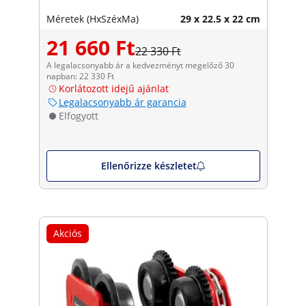
Méretek (HxSzéxMa)
29 x 22.5 x 22 cm
21 660 Ft
22 330 Ft
A legalacsonyabb ár a kedvezményt megelőző 30
napban: 22 330 Ft
Korlátozott idejű ajánlat
Legalacsonyabb ár garancia
Elfogyott
Ellenőrizze készletet
Akciós