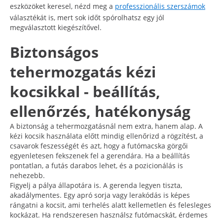
eszközöket keresel, nézd meg a
professzionális szerszámok
választékát is, mert sok időt spórolhatsz egy jól
megválasztott kiegészítővel.
Biztonságos
tehermozgatás kézi
kocsikkal - beállítás,
ellenőrzés, hatékonyság
A biztonság a tehermozgatásnál nem extra, hanem alap. A
kézi kocsik használata előtt mindig ellenőrizd a rögzítést, a
csavarok feszességét és azt, hogy a futómacska görgői
egyenletesen fekszenek fel a gerendára. Ha a beállítás
pontatlan, a futás darabos lehet, és a pozicionálás is
nehezebb.
Figyelj a pálya állapotára is. A gerenda legyen tiszta,
akadálymentes. Egy apró sorja vagy lerakódás is képes
rángatni a kocsit, ami terhelés alatt kellemetlen és felesleges
kockázat. Ha rendszeresen használsz futómacskát, érdemes