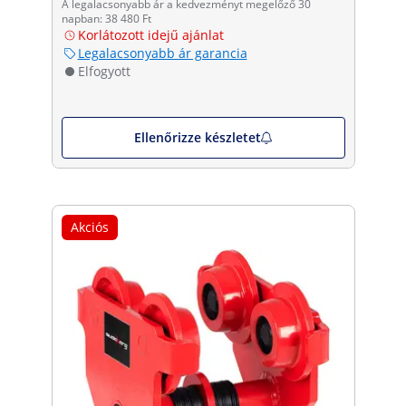
A legalacsonyabb ár a kedvezményt megelőző 30
napban: 38 480 Ft
Korlátozott idejű ajánlat
Legalacsonyabb ár garancia
Elfogyott
Ellenőrizze készletet
Akciós