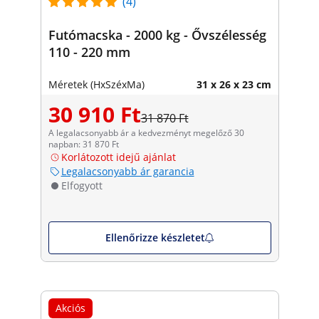
(4)
Futómacska - 2000 kg - Ővszélesség
110 - 220 mm
Méretek (HxSzéxMa)
31 x 26 x 23 cm
30 910 Ft
31 870 Ft
A legalacsonyabb ár a kedvezményt megelőző 30
napban: 31 870 Ft
Korlátozott idejű ajánlat
Legalacsonyabb ár garancia
Elfogyott
Ellenőrizze készletet
Akciós