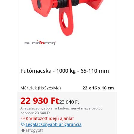
Futómacska - 1000 kg - 65-110 mm
Méretek (HxSzéxMa)
22 x 16 x 16 cm
22 930 Ft
23 640 Ft
A legalacsonyabb ár a kedvezményt megelőző 30
napban: 23 640 Ft
Korlátozott idejű ajánlat
Legalacsonyabb ár garancia
Elfogyott