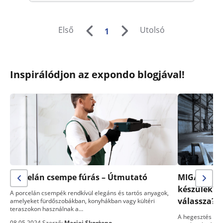
Első
Utolsó
1
Inspirálódjon az expondo blogjával!
Porcelán csempe fúrás – Útmutató
MIG/MAG- v
készülék? 
A porcelán csempék rendkívül elegáns és tartós anyagok,
válassza?
amelyeket fürdőszobákban, konyhákban vagy kültéri
teraszokon használnak a…
A hegesztés egy
08.05.2024 Szerző:
Maciej Skorżepo