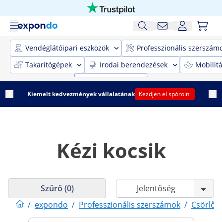
Vendéglátóipari eszközök
Professzionális szerszám
Takarítógépek
Irodai berendezések
Mobilit
Kiemelt kedvezmények vállalatának
Kezdjen el spórolni
Kézi kocsik
Szűrő (0)
/
expondo
/
Professzionális szerszámok
/
Csörlők