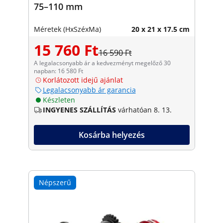
75–110 mm
Méretek (HxSzéxMa)
20 x 21 x 17.5 cm
15 760 Ft
16 590 Ft
A legalacsonyabb ár a kedvezményt megelőző 30
napban: 16 580 Ft
Korlátozott idejű ajánlat
Legalacsonyabb ár garancia
Készleten
INGYENES SZÁLLÍTÁS
várhatóan 8. 13.
Kosárba helyezés
Népszerű