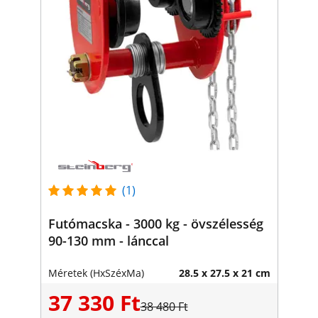
(1)
Futómacska - 3000 kg - övszélesség
90-130 mm - lánccal
Méretek (HxSzéxMa)
28.5 x 27.5 x 21 cm
37 330 Ft
38 480 Ft