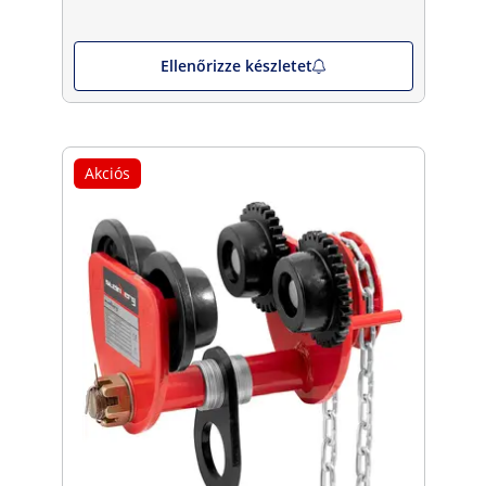
Ellenőrizze készletet
Akciós