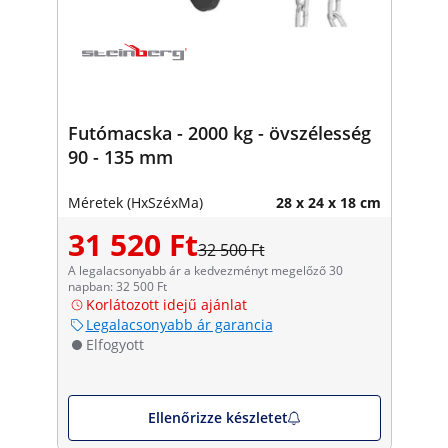
Futómacska - 2000 kg - övszélesség
90 - 135 mm
Méretek (HxSzéxMa)
28 x 24 x 18 cm
31 520 Ft
32 500 Ft
A legalacsonyabb ár a kedvezményt megelőző 30
napban: 32 500 Ft
Korlátozott idejű ajánlat
Legalacsonyabb ár garancia
Elfogyott
Ellenőrizze készletet