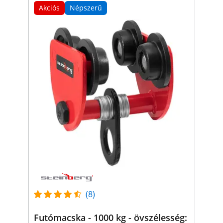
Akciós
Népszerű
(8)
Futómacska - 1000 kg - övszélesség: