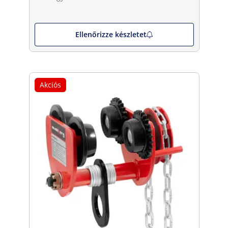
Ellenőrizze készletet
Akciós