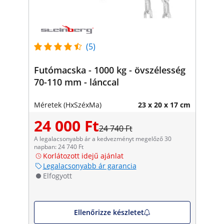
(5)
Futómacska - 1000 kg - övszélesség
70-110 mm - lánccal
Méretek (HxSzéxMa)
23 x 20 x 17 cm
24 000 Ft
24 740 Ft
A legalacsonyabb ár a kedvezményt megelőző 30
napban: 24 740 Ft
Korlátozott idejű ajánlat
Legalacsonyabb ár garancia
Elfogyott
Ellenőrizze készletet