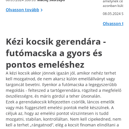
amelynek célja 
azonban különb
Olvasson tovább
08.05.2024 Szer
Olvasson to
Kézi kocsik gerendára -
futómacska a gyors és
pontos emeléshez
A kézi kocsik akkor jönnek igazán jól, amikor nehéz terhet
kell mozgatnod, de nem akarsz külön emelőállványt vagy
targoncát bevetni. Ilyenkor a futómacska a legegyszerűbb
megoldás - felteszed a tartógerendára, rögzíted a megfelelő
övszélességre, és máris gördül a teher útvonalán.
Ezek a gerendakocsik kifejezetten csörlők, láncos emelők
vagy más függesztett emelési pontok mellé készülnek. A
céljuk az, hogy az emelési pontot vízszintesen is tudd
mozgatni, stabilan, kontrolláltan. Nem kell cipekedned, nem
kell a terhet „rángatnod”, elég a kocsit finoman elindítani a