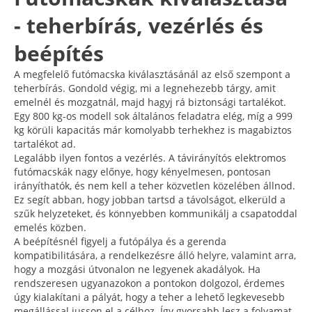
- teherbírás, vezérlés és
beépítés
A megfelelő futómacska kiválasztásánál az első szempont a
teherbírás. Gondold végig, mi a legnehezebb tárgy, amit
emelnél és mozgatnál, majd hagyj rá biztonsági tartalékot.
Egy 800 kg-os modell sok általános feladatra elég, míg a 999
kg körüli kapacitás már komolyabb terhekhez is magabiztos
tartalékot ad.
Legalább ilyen fontos a vezérlés. A távirányítós elektromos
futómacskák nagy előnye, hogy kényelmesen, pontosan
irányíthatók, és nem kell a teher közvetlen közelében állnod.
Ez segít abban, hogy jobban tartsd a távolságot, elkerüld a
szűk helyzeteket, és könnyebben kommunikálj a csapatoddal
emelés közben.
A beépítésnél figyelj a futópálya és a gerenda
kompatibilitására, a rendelkezésre álló helyre, valamint arra,
hogy a mozgási útvonalon ne legyenek akadályok. Ha
rendszeresen ugyanazokon a pontokon dolgozol, érdemes
úgy kialakítani a pályát, hogy a teher a lehető legkevesebb
megállással jusson el a célhoz. Így gyorsabb lesz a folyamat,