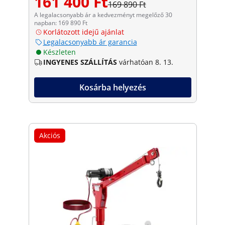
161 400 Ft
169 890 Ft
A legalacsonyabb ár a kedvezményt megelőző 30
napban: 169 890 Ft
Korlátozott idejű ajánlat
Legalacsonyabb ár garancia
Készleten
INGYENES SZÁLLÍTÁS
várhatóan 8. 13.
Kosárba helyezés
Akciós