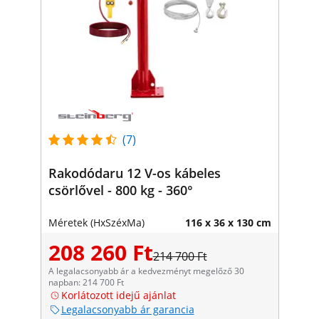
(7)
Rakodódaru 12 V-os kábeles
csörlővel - 800 kg - 360°
Méretek (HxSzéxMa)
116 x 36 x 130 cm
208 260 Ft
214 700 Ft
A legalacsonyabb ár a kedvezményt megelőző 30
napban: 214 700 Ft
Korlátozott idejű ajánlat
Legalacsonyabb ár garancia