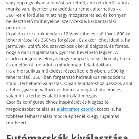
vagy épp egy olyan állomást szeretnél, ami oda kerül, ahol a
munka van. Ilyenkor a rakodódaru remek alternatíva - a
360°-os elfordulás miatt nagy mozgásteret ad, és könnyen
beilleszthető műhelyekbe, szervizekbe, karbantartási
pontokra.
Jó példa erre a rakodódaru 12 V-os kábeles csörlővel, 800 kg
teherbírással és 360°-os forgással. Ez akkor lehet ideális, ha
járművek, utánfutók, szervizkocsik körül dolgozol, és fontos,
hogy a daru rugalmasan, gyorsan bevethető legyen. A
csörlős megoldás előnye, hogy kompakt, mégis komoly húzó-
és emelőerőt tud adni a mindennapi feladatokban.
Ha a hidraulikus működést részesíted előnyben, a 900 kg
teherbírású, 360°-ban forgatható hidraulikus rakodódaru
stabil, terhelhető választás. Olyan feladatokhoz passzol, ahol
a teher gyakran változó, és fontos a megbízható emelés,
valamint a terhelés alatti kontrollált mozgás.
Csörlős konfigurációkhoz inspirációt és kiegészítő
megoldásokat találsz az
elektromos csörlők
között is, ha
többféle felhasználási módra építenél ki egy rugalmas
rendszert.
Futómacskák kiválasztása