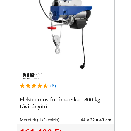
(6)
Elektromos futómacska - 800 kg -
távirányító
Méretek (HxSzéxMa)
44 x 32 x 43 cm