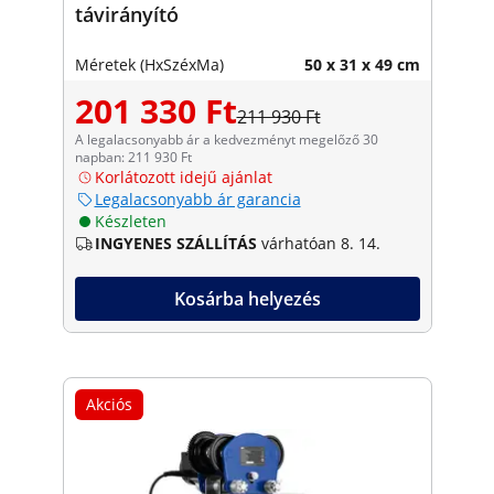
távirányító
Méretek (HxSzéxMa)
50 x 31 x 49 cm
201 330 Ft
211 930 Ft
A legalacsonyabb ár a kedvezményt megelőző 30
napban: 211 930 Ft
Korlátozott idejű ajánlat
Legalacsonyabb ár garancia
Készleten
INGYENES SZÁLLÍTÁS
várhatóan 8. 14.
Kosárba helyezés
Akciós