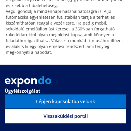
és kisebb a hibalehetőség.
Végül gondolj a mindennapi használhatóságra is. A jó
futómacska egyenletesen fut, stabilan tartja a terhet, és
kiszámíthatóan reagál a vezérlésre. Ha pedig mobil,
sokoldalú emelőállomást keresel, a 360°-ban forgatható
rakodódarukkal olyan megoldást kapsz, amit könnyen a
feladathoz igazíthatsz. Válassz a munkád ritmusához illően,
és alakíts ki egy olyan emelési rendszert, ami tényleg
megkönnyíti a napodat.
Ügyfélszolgálat
Lépjen kapcsolatba velünk
Visszaküldési portál