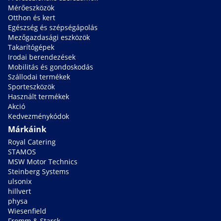
Mérőeszközök
Otthon és kert
Egészség és szépségápolás
Mezőgazdasági eszközök
Takarítógépek
Irodai berendezések
Mobilitás és gondoskodás
Szállodai termékek
Sporteszközök
Használt termékek
Akció
Kedvezménykódok
Márkáink
Royal Catering
STAMOS
MSW Motor Technics
Steinberg Systems
ulsonix
hillvert
physa
Wiesenfield
Fromm & Starck