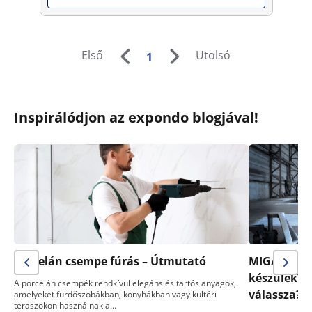
Első
Utolsó
1
Inspirálódjon az expondo blogjával!
Porcelán csempe fúrás – Útmutató
MIG/MAG- v
készülék? 
A porcelán csempék rendkívül elegáns és tartós anyagok,
válassza?
amelyeket fürdőszobákban, konyhákban vagy kültéri
teraszokon használnak a…