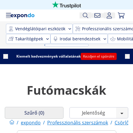
Vendéglátóipari eszközök
Professzionális szerszám
Takarítógépek
Irodai berendezések
Mobilit
Kiemelt kedvezmények vállalatának
Kezdjen el spórolni
Futómacskák
Szűrő (0)
/
expondo
/
Professzionális szerszámok
/
Csörlők