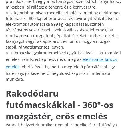
praktikus, mert végig a biztonságos pozíciódból irányíthatsz,
miközben jól rálátsz a teherre és a környezetre.
A kategóriában olyan modelleket találsz, mint az elektromos
futómacska 800 kg teherbírással és távirányítóval, illetve az
elektromos futómacska 999 kg kapacitással, szintén
távirányítós vezérléssel. Ezek jó választások lehetnek, ha
rendszeresen mozgatnál gépalkatrészeket, acélszerkezetet,
faanyagot vagy raklapos árut, és fontos, hogy a mozgás
stabil, rángatásmentes legyen.
A futómacska gyakran emelővel együtt az igazi - ha komplett
emelési rendszert építesz, nézd meg az
elektromos láncos
emelők
lehetőségeit is, mert a megfelelő párosítással egy
hatékony, jól kezelhető megoldást kapsz a mindennapi
munkára.
Rakodódaru
futómacskákkal - 360°-os
mozgástér, erős emelés
Vannak helyzetek, amikor nem áll rendelkezésre futópálya,