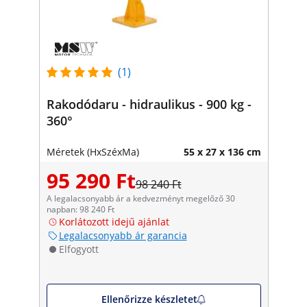
(1)
Rakodódaru - hidraulikus - 900 kg -
360°
Méretek (HxSzéxMa)
55 x 27 x 136 cm
95 290 Ft
98 240 Ft
A legalacsonyabb ár a kedvezményt megelőző 30
napban: 98 240 Ft
Korlátozott idejű ajánlat
Legalacsonyabb ár garancia
Elfogyott
Ellenőrizze készletet