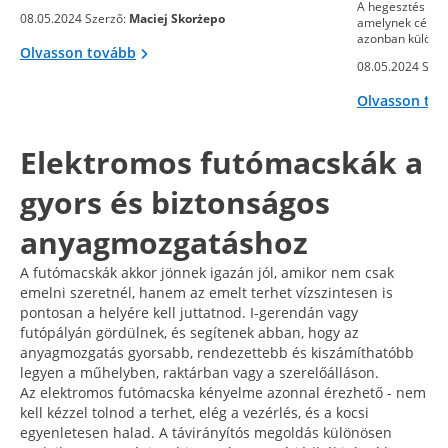
A hegesztés egy
08.05.2024 Szerző:
Maciej Skorżepo
amelynek célja 
azonban különb
Olvasson tovább
08.05.2024 Szer
Olvasson to
Elektromos futómacskák a
gyors és biztonságos
anyagmozgatáshoz
A futómacskák akkor jönnek igazán jól, amikor nem csak
emelni szeretnél, hanem az emelt terhet vízszintesen is
pontosan a helyére kell juttatnod. I-gerendán vagy
futópályán gördülnek, és segítenek abban, hogy az
anyagmozgatás gyorsabb, rendezettebb és kiszámíthatóbb
legyen a műhelyben, raktárban vagy a szerelőálláson.
Az elektromos futómacska kényelme azonnal érezhető - nem
kell kézzel tolnod a terhet, elég a vezérlés, és a kocsi
egyenletesen halad. A távirányítós megoldás különösen