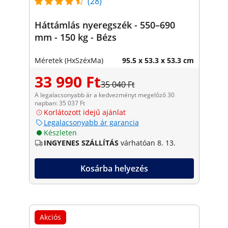
(28)
Háttámlás nyeregszék - 550–690
mm - 150 kg - Bézs
Méretek (HxSzéxMa)
95.5 x 53.3 x 53.3 cm
33 990 Ft
35 040 Ft
A legalacsonyabb ár a kedvezményt megelőző 30
napban: 35 037 Ft
Korlátozott idejű ajánlat
Legalacsonyabb ár garancia
Készleten
INGYENES SZÁLLÍTÁS
várhatóan 8. 13.
Kosárba helyezés
Akciós