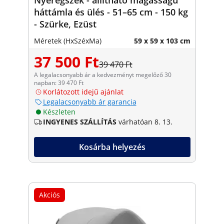
háttámla és ülés - 51–65 cm - 150 kg
- Szürke, Ezüst
Méretek (HxSzéxMa)
59 x 59 x 103 cm
37 500 Ft
39 470 Ft
A legalacsonyabb ár a kedvezményt megelőző 30
napban: 39 470 Ft
Korlátozott idejű ajánlat
Legalacsonyabb ár garancia
Készleten
INGYENES SZÁLLÍTÁS
várhatóan 8. 13.
Kosárba helyezés
Akciós