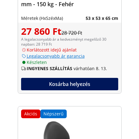
mm - 150 kg - Fehér
Méretek (HxSzéxMa)
53 x 53 x 65 cm
27 860 Ft
28 720 Ft
A legalacsonyabb ár a kedvezményt megelőző 30
napban: 28 719 Ft
Korlátozott idejű ajánlat
Legalacsonyabb ár garancia
Készleten
INGYENES SZÁLLÍTÁS
várhatóan 8. 13.
Kosárba helyezés
Akciós
Népszerű