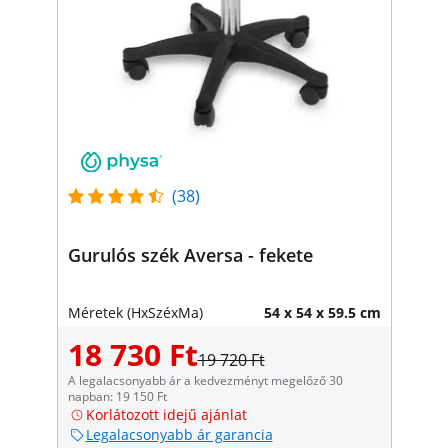
(38)
Gurulós szék Aversa - fekete
Méretek (HxSzéxMa)
54 x 54 x 59.5 cm
18 730 Ft
19 720 Ft
A legalacsonyabb ár a kedvezményt megelőző 30
napban: 19 150 Ft
Korlátozott idejű ajánlat
Legalacsonyabb ár garancia