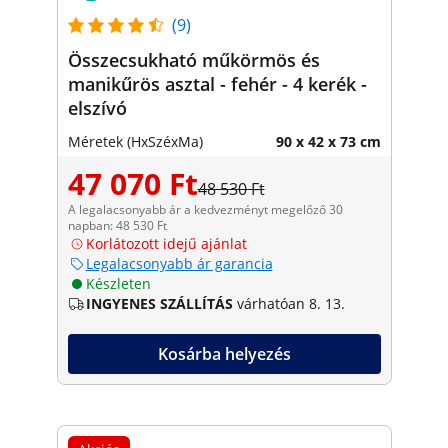
(9)
Összecsukható műkörmös és
manikűrös asztal - fehér - 4 kerék -
elszívó
Méretek (HxSzéxMa)
90 x 42 x 73 cm
47 070 Ft
48 530 Ft
A legalacsonyabb ár a kedvezményt megelőző 30
napban: 48 530 Ft
Korlátozott idejű ajánlat
Legalacsonyabb ár garancia
Készleten
INGYENES SZÁLLÍTÁS
várhatóan 8. 13.
Kosárba helyezés