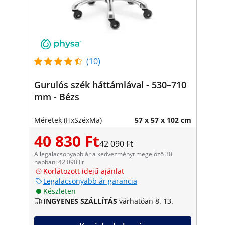
(10)
Gurulós szék háttámlával - 530–710
mm - Bézs
Méretek (HxSzéxMa)
57 x 57 x 102 cm
40 830 Ft
42 090 Ft
A legalacsonyabb ár a kedvezményt megelőző 30
napban: 42 090 Ft
Korlátozott idejű ajánlat
Legalacsonyabb ár garancia
Készleten
INGYENES SZÁLLÍTÁS
várhatóan 8. 13.