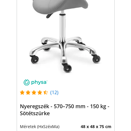
(12)
Nyeregszék - 570–750 mm - 150 kg -
Sötétszürke
Méretek (HxSzéxMa)
48 x 48 x 75 cm