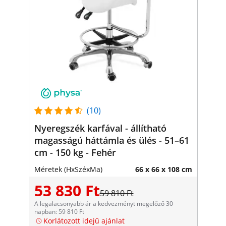
(10)
Nyeregszék karfával - állítható
magasságú háttámla és ülés - 51–61
cm - 150 kg - Fehér
Méretek (HxSzéxMa)
66 x 66 x 108 cm
53 830 Ft
59 810 Ft
A legalacsonyabb ár a kedvezményt megelőző 30
napban: 59 810 Ft
Korlátozott idejű ajánlat