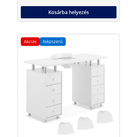
Kosárba helyezés
Akciós
Népszerű