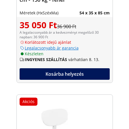
Méretek (HxSzéxMa)
54 x 35 x 85 cm
35 050 Ft
36 900 Ft
A legalacsonyabb ár a kedvezményt megelőző 30
napban: 36 900 Ft
Korlátozott idejű ajánlat
Legalacsonyabb ár garancia
Készleten
INGYENES SZÁLLÍTÁS
várhatóan 8. 13.
Kosárba helyezés
Akciós