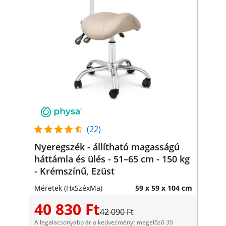
(22)
Nyeregszék - állítható magasságú
háttámla és ülés - 51–65 cm - 150 kg
- Krémszínű, Ezüst
Méretek (HxSzéxMa)
59 x 59 x 104 cm
40 830 Ft
42 090 Ft
A legalacsonyabb ár a kedvezményt megelőző 30