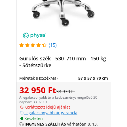
(15)
Gurulós szék - 530–710 mm - 150 kg
- Sötétszürke
Méretek (HxSzéxMa)
57 x 57 x 70 cm
32 950 Ft
33 970 Ft
A legalacsonyabb ár a kedvezményt megelőző 30
napban: 33 970 Ft
Korlátozott idejű ajánlat
Legalacsonyabb ár garancia
Készleten
INGYENES SZÁLLÍTÁS
várhatóan 8. 13.