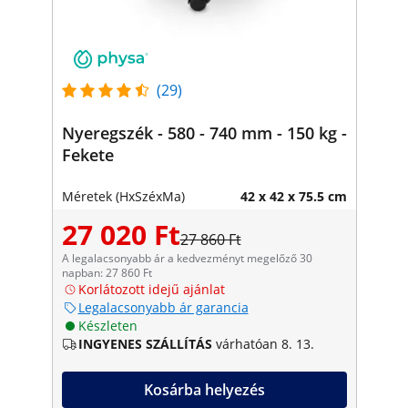
(29)
Nyeregszék - 580 - 740 mm - 150 kg -
Fekete
Méretek (HxSzéxMa)
42 x 42 x 75.5 cm
27 020 Ft
27 860 Ft
A legalacsonyabb ár a kedvezményt megelőző 30
napban: 27 860 Ft
Korlátozott idejű ajánlat
Legalacsonyabb ár garancia
Készleten
INGYENES SZÁLLÍTÁS
várhatóan 8. 13.
Kosárba helyezés