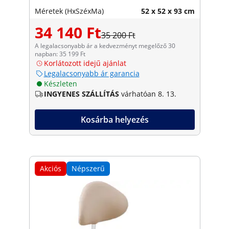
Méretek (HxSzéxMa)
52 x 52 x 93 cm
34 140 Ft
35 200 Ft
A legalacsonyabb ár a kedvezményt megelőző 30
napban: 35 199 Ft
Korlátozott idejű ajánlat
Legalacsonyabb ár garancia
Készleten
INGYENES SZÁLLÍTÁS
várhatóan 8. 13.
Kosárba helyezés
Akciós
Népszerű