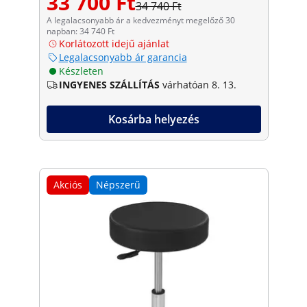
33 700 Ft
34 740 Ft
A legalacsonyabb ár a kedvezményt megelőző 30
napban: 34 740 Ft
Korlátozott idejű ajánlat
Legalacsonyabb ár garancia
Készleten
INGYENES SZÁLLÍTÁS
várhatóan 8. 13.
Kosárba helyezés
Akciós
Népszerű