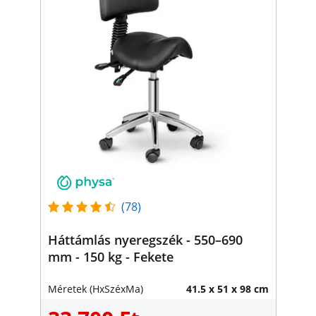
(78)
Háttámlás nyeregszék - 550–690
mm - 150 kg - Fekete
Méretek (HxSzéxMa)
41.5 x 51 x 98 cm