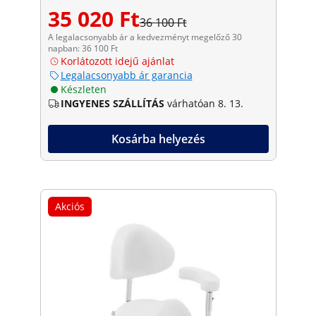
35 020 Ft
36 100 Ft
A legalacsonyabb ár a kedvezményt megelőző 30
napban: 36 100 Ft
Korlátozott idejű ajánlat
Legalacsonyabb ár garancia
Készleten
INGYENES SZÁLLÍTÁS
várhatóan 8. 13.
Kosárba helyezés
Akciós