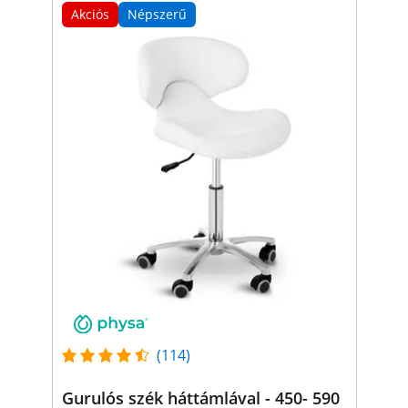
Akciós
Népszerű
(114)
Gurulós szék háttámlával - 450- 590