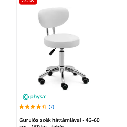
Akciós
(7)
Gurulós szék háttámlával - 46–60
cm - 150 kg - fehér