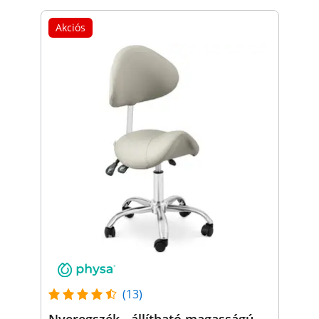
Akciós
(13)
Nyeregszék - állítható magasságú