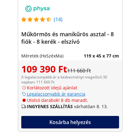
(14)
Műkörmös és manikűrös asztal - 8
fiók - 8 kerék - elszívó
Méretek (HxSzéxMa)
119 x 45 x 77 cm
109 390 Ft
111 660 Ft
A legalacsonyabb ár a kedvezményt megelőző 30
napban: 111 660 Ft
Korlátozott idejű ajánlat
Legalacsonyabb ár garancia
Utolsó darabok! 8 db maradt.
INGYENES SZÁLLÍTÁS
várhatóan 8. 13.
Kosárba helyezés