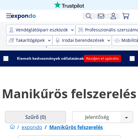
Vendéglátóipari eszközök
Professzionális szerszám
Takarítógépek
Irodai berendezések
Mobilit
Kiemelt kedvezmények vállalatának
Kezdjen el spórolni
Manikűrös felszerelés
Szűrő (0)
/
expondo
/
Manikűrös felszerelés