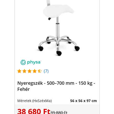
(7)
Nyeregszék - 500–700 mm - 150 kg -
Fehér
Méretek (HxSzéxMa)
56 x 56 x 97 cm
38 680 Ft
39 880 Ft