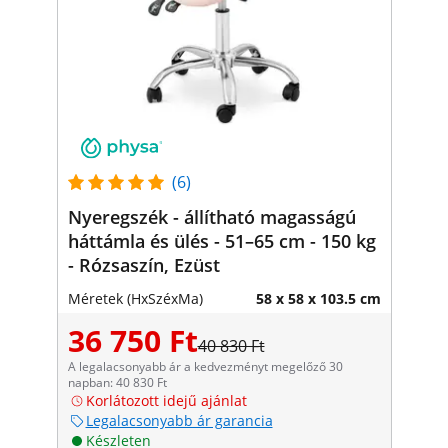
(6)
Nyeregszék - állítható magasságú
háttámla és ülés - 51–65 cm - 150 kg
- Rózsaszín, Ezüst
Méretek (HxSzéxMa)
58 x 58 x 103.5 cm
36 750 Ft
40 830 Ft
A legalacsonyabb ár a kedvezményt megelőző 30
napban: 40 830 Ft
Korlátozott idejű ajánlat
Legalacsonyabb ár garancia
Készleten