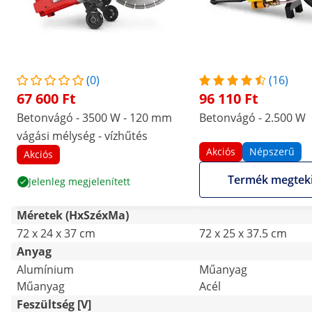
(0)
(16)
67 600 Ft
96 110 Ft
Betonvágó - 3500 W - 120 mm
Betonvágó - 2.500 W
vágási mélység - vízhűtés
Akciós
Népszerű
Akciós
Termék megtek
Jelenleg megjelenített
Méretek (HxSzéxMa)
72 x 24 x 37 cm
72 x 25 x 37.5 cm
Anyag
Alumínium
Műanyag
Műanyag
Acél
Feszültség [V]