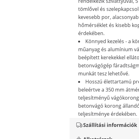
rendelkezik szivattyúval, 
tömlővel és szelepkapcsol
kevesebb por, alacsonyab
hőmérséklet és kisebb ko
érdekében.
Könnyed kezelés - a k
műanyag és alumínium váz
beépített kerekekkel elláto
betonvágógép fáradtság
munkát tesz lehetővé.
Hosszú élettartamú pre
beleértve a 350 mm átmér
teljesítményű vágókorong
betonvágó korong állandó
teljesítménye érdekében.
Szállítási információk