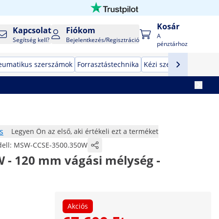
Kosár
Kapcsolat
Fiókom
A
Segítség kell?
Bejelentkezés/Regisztráció
pénztárhoz
eumatikus szerszámok
Forrasztástechnika
Kézi szerszámok
Gyár
s
Legyen Ön az első, aki értékeli ezt a terméket
ell:
MSW-CCSE-3500.350W
W - 120 mm vágási mélység -
Akciós