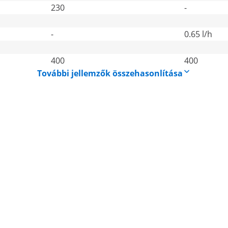
230
-
-
0.65 l/h
400
400
További jellemzők összehasonlítása