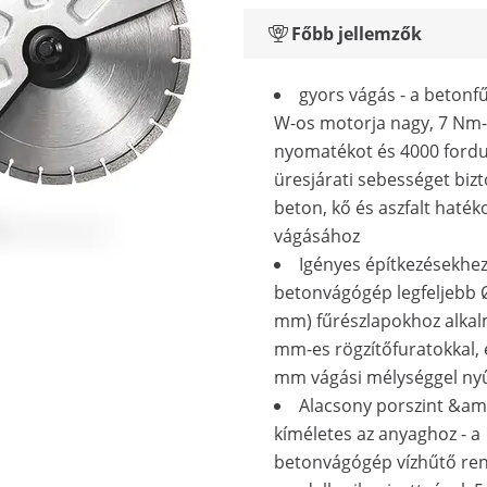
Főbb jellemzők
gyors vágás - a betonf
W-os motorja nagy, 7 Nm
nyomatékot és 4000 fordu
üresjárati sebességet bizt
beton, kő és aszfalt haték
vágásához
Igényes építkezésekhez
betonvágógép legfeljebb Ø
mm) fűrészlapokhoz alkal
mm-es rögzítőfuratokkal, 
mm vágási mélységgel nyű
Alacsony porszint &am
kíméletes az anyaghoz - a
betonvágógép vízhűtő ren