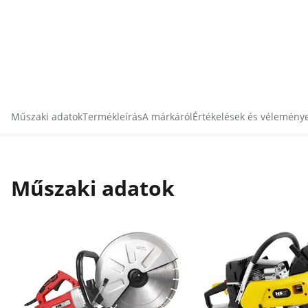
Műszaki adatok
Termékleírás
A márkáról
Értékelések és vélemény
Műszaki adatok