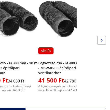
Betoncsis
mm
Akciós
cső - Ø 300 mm - 10 m
Légvezető cső - Ø 400 mm - 10 m
2 építőipari
- MSW-IB-03 építőipari
hoz
ventilátorhoz
 Ft
41 500 Ft
387 8
34 030 Ft
42 780 Ft
yabb ár a kedvezményt
A legalacsonyabb ár a kedvezményt
A legalacs
napban: 34 030 Ft
megelőző 30 napban: 42 780 Ft
megelőző 3