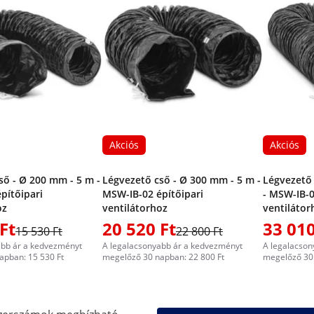
Akciós
Akciós
ső - Ø 200 mm - 5 m -
Légvezető cső - Ø 300 mm - 5 m -
Légvezető 
pítőipari
MSW-IB-02 építőipari
- MSW-IB-0
oz
ventilátorhoz
ventilátor
Ft
20 520 Ft
33 010
15 530 Ft
22 800 Ft
abb ár a kedvezményt
A legalacsonyabb ár a kedvezményt
A legalacson
apban: 15 530 Ft
megelőző 30 napban: 22 800 Ft
megelőző 30 