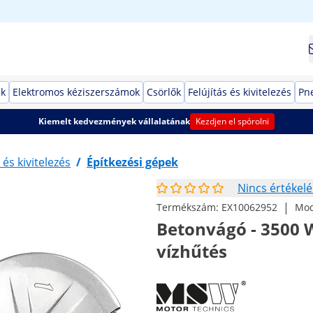
ek
Elektromos kéziszerszámok
Csörlők
Felújítás és kivitelezés
Pn
Kiemelt kedvezmények vállalatának
Kezdjen el spórolni
 és kivitelezés
/
Építkezési gépek
Nincs értékelé
|
Termékszám:
EX10062952
Mod
Betonvágó - 3500 
vízhűtés