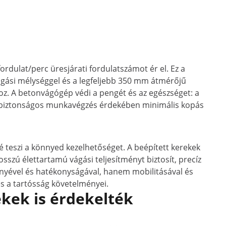
dulat/perc üresjárati fordulatszámot ér el. Ez a
gási mélységgel és a legfeljebb 350 mm átmérőjű
hoz. A betonvágógép védi a pengét és az egészséget: a
- a biztonságos munkavégzés érdekében minimális kopás
é teszi a könnyed kezelhetőséget. A beépített kerekek
sszú élettartamú vágási teljesítményt biztosít, precíz
ényével és hatékonyságával, hanem mobilitásával és
s a tartósság követelményei.
kek is érdekelték
Akciós