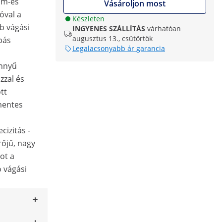
5 m-es
Vásároljon most
óval a
Készleten
b vágási
INGYENES SZÁLLÍTÁS
várhatóan
augusztus 13., csütörtök
pás
Legalacsonyabb ár garancia
önnyű
zal és
tt
mentes
cizitás -
őjű, nagy
ot a
 vágási