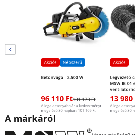
Akciós
Népszerű
Akciós
Betonvágó - 2.500 W
Légvezető c
MSW-IB-01 é
ventilátorh
96 110 Ft
13 980 
101 170 Ft
A legalacsonyabb ár a kedvezményt
A legalacsony
megelőző 30 napban: 101 169 Ft
megelőző 30 n
A márkáról