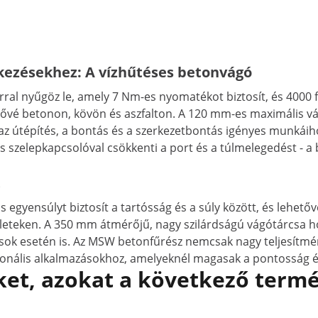
tkezésekhez: A vízhűtéses betonvágó
l nyűgöz le, amely 7 Nm-es nyomatékot biztosít, és 4000 for
tővé betonon, kövön és aszfalton. A 120 mm-es maximális vá
s az útépítés, a bontás és a szerkezetbontás igényes munkái
 és szelepkapcsolóval csökkenti a port és a túlmelegedést 
t
gyensúlyt biztosít a tartósság és a súly között, és lehetőv
ületeken. A 350 mm átmérőjű, nagy szilárdságú vágótárcsa ho
zások esetén is. Az MSW betonfűrész nemcsak nagy teljesítm
zionális alkalmazásokhoz, amelyeknél magasak a pontosság é
et, azokat a következő termé