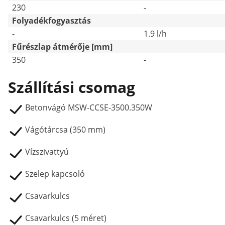
230
-
Folyadékfogyasztás
-
1.9 l/h
Fűrészlap átmérője [mm]
350
-
Szállítási csomag
Betonvágó MSW-CCSE-3500.350W
Vágótárcsa (350 mm)
Vízszivattyú
Szelep kapcsoló
Csavarkulcs
Csavarkulcs (5 méret)