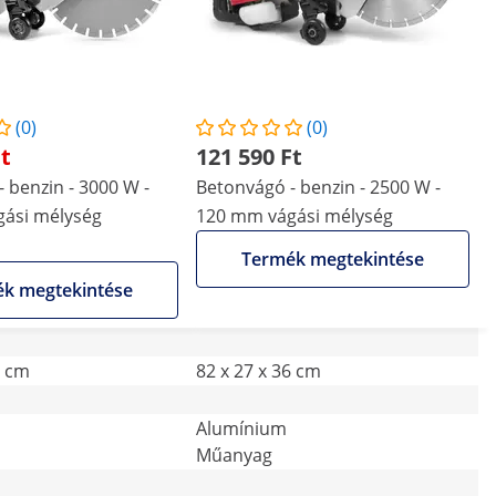
(0)
(0)
Ft
121 590 Ft
 benzin - 3000 W -
Betonvágó - benzin - 2500 W -
ási mélység
120 mm vágási mélység
Termék megtekintése
k megtekintése
2 cm
82 x 27 x 36 cm
Alumínium
Műanyag