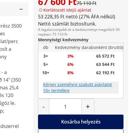
67 600 Ft
75 110 Ft
Korlátozott idejű ajánlat
53 228,35 Ft nettó (27% ÁFA nélkül)
Nettó számlát biztosítunk.
űrész 3500
A legalacsonyabb ár a kedvezményt megelőző 30
-es
napban: 75 110 Ft
Mennyiségi kedvezmény
lat/perc
db
Kedvezmény
darabonként (bruttó)
osít a
3+
3%
65 572 Ft
ony
5+
6%
63 544 Ft
 - a
10+
8%
62 192 Ft
 14" (350
Kérjen személyre szabott ajánlatot
mas 25,4
10+ termékre
és 120
Mennyiség
göz le.
-
+
p;
Kosárba helyezés
dszerrel