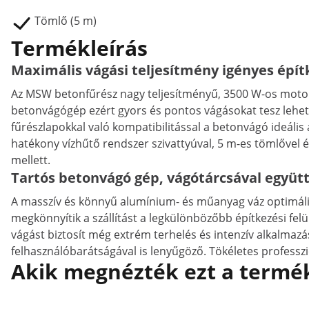
Tömlő (5 m)
Termékleírás
Maximális vágási teljesítmény igényes épí
Az MSW betonfűrész nagy teljesítményű, 3500 W-os motorra
betonvágógép ezért gyors és pontos vágásokat tesz lehe
fűrészlapokkal való kompatibilitással a betonvágó ideáli
hatékony vízhűtő rendszer szivattyúval, 5 m-es tömlővel
mellett.
Tartós betonvágó gép, vágótárcsával együt
A masszív és könnyű alumínium- és műanyag váz optimális e
megkönnyítik a szállítást a legkülönbözőbb építkezési fel
vágást biztosít még extrém terhelés és intenzív alkalma
felhasználóbarátságával is lenyűgöző. Tökéletes profess
Akik megnézték ezt a termék