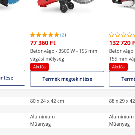
(2)
77 360 Ft
132 720 
Betonvágó - 3500 W - 155 mm
Betonvágó -
vágási mélység
155 mm vág
Akciós
Akciós
intése
Termék megtekintése
Termé
80 x 24 x 42 cm
88 x 29 x 4
Alumínium
Alumínium
Műanyag
Műanyag