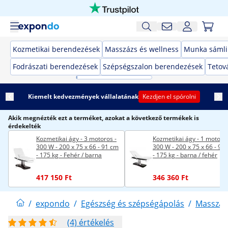
Kozmetikai berendezések
Masszázs és wellness
Munka sámli
Fodrászati berendezések
Szépségszalon berendezések
Tetov
Kiemelt kedvezmények vállalatának
Kezdjen el spórolni
Akik megnézték ezt a terméket, azokat a következő termékek is
érdekelték
Kozmetikai ágy - 3 motoros -
Kozmetikai ágy - 1 motor -
300 W - 200 x 75 x 66 - 91 cm
300 W - 200 x 75 x 66 - 91
- 175 kg - Fehér / barna
- 175 kg - barna / fehér
417 150 Ft
346 360 Ft
/
expondo
/
Egészség és szépségápolás
/
Masszázs
(4) értékelés