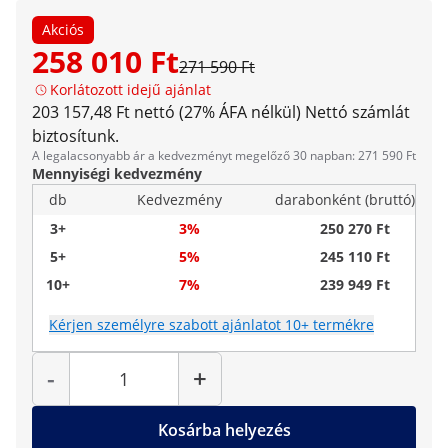
Akciós
258 010 Ft
271 590 Ft
Korlátozott idejű ajánlat
203 157,48 Ft nettó (27% ÁFA nélkül)
Nettó számlát
biztosítunk.
A legalacsonyabb ár a kedvezményt megelőző 30 napban: 271 590 Ft
Mennyiségi kedvezmény
db
Kedvezmény
darabonként (bruttó)
3+
3%
250 270 Ft
5+
5%
245 110 Ft
10+
7%
239 949 Ft
Kérjen személyre szabott ajánlatot 10+ termékre
Mennyiség
-
+
Kosárba helyezés