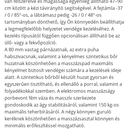
van felszerelve és magassága egyénileg állítható 47–90
cm között a kézi távirányító segítségével. A fejtámla -37
/ 0 / 85°-os, a lábtámasz pedig -26 / 0 / 48°-os
tartományban dönthető, így Ön könnyedén beállíthatja
a legmegfelelőbb helyzetet vendége kezeléséhez. A
kezelés típusától függően opcionálisan állítható be az
ülő- vagy a fekvőpozíció.
A 80 mm vastag párnázatnak, az extra puha
habszivacsnak, valamint a kényelmes szintetikus bőr
huzatnak köszönhetően a masszázspad maximális
kényelmet biztosít vendégei számára a kezelések ideje
alatt. A szintetikus bőrből készült huzat gyorsan és
egyszerűen tisztítható, és ellenálló a porral, valamint a
folyadékokkal szemben. A elektromos masszázságy
porbevont fém váza és masszív szerkezete
gondoskodik az ágy stabilitásáról, valamint 150 kg-os
maximális teherbírásáról. A négy könnyen guruló
keréknek köszönhetően a masszázsasztal könnyen és
minimális erőfeszítéssel mozgatható.