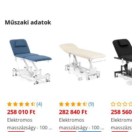
Műszaki adatok
(4)
(9)
258 010 Ft
282 840 Ft
258 560
Elektromos
Elektromos
Elektrom
masszázságy - 100 W
masszázságy - 100 W
masszázsá