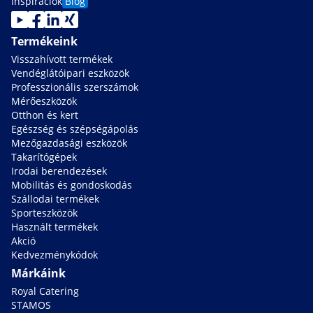
Inspiraciok
Blog
Termékeink
Visszahívott termékek
Vendéglátóipari eszközök
Professzionális szerszámok
Mérőeszközök
Otthon és kert
Egészség és szépségápolás
Mezőgazdasági eszközök
Takarítógépek
Irodai berendezések
Mobilitás és gondoskodás
Szállodai termékek
Sporteszközök
Használt termékek
Akció
Kedvezménykódok
Márkáink
Royal Catering
STAMOS