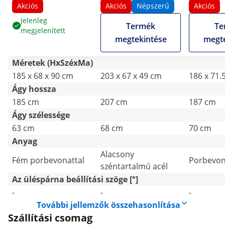
- 150 kg - Kék, Fehér
- 200 kg - Bézs
motor - 2
Akciós
Akciós
Népszerű
Akciós
fekete
Jelenleg
Termék
Te
megjelenített
megtekintése
megte
Méretek (HxSzéxMa)
185 x 68 x 90 cm
203 x 67 x 49 cm
186 x 71.
Ágy hossza
185 cm
207 cm
187 cm
Ágy szélessége
63 cm
68 cm
70 cm
Anyag
Alacsony
Fém porbevonattal
Porbevon
széntartalmú acél
Az üléspárna beállítási szöge [°]
-
-
-
További jellemzők összehasonlítása
Szállítási csomag