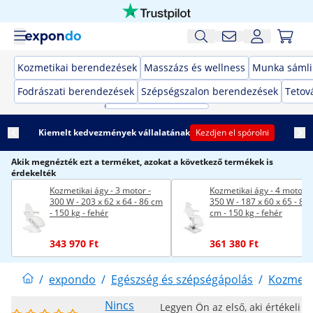
Kozmetikai berendezések
Masszázs és wellness
Munka sámli
Fodrászati berendezések
Szépségszalon berendezések
Tetov
Kiemelt kedvezmények vállalatának
Kezdjen el spórolni
Akik megnézték ezt a terméket, azokat a következő termékek is
érdekelték
Kozmetikai ágy - 3 motor -
Kozmetikai ágy - 4 motor -
300 W - 203 x 62 x 64 - 86 cm
350 W - 187 x 60 x 65 - 87,
- 150 kg - fehér
cm - 150 kg - fehér
343 970 Ft
361 380 Ft
/
expondo
/
Egészség és szépségápolás
/
Kozmeti
Nincs
Legyen Ön az első, aki értékeli