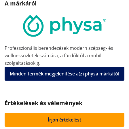
A márkáról
Professzionális berendezések modern szépség- és
wellnessüzletek számára, a fürdőktől a mobil
szolgáltatásokig.
Minden termék megjelenítése a(z) physa márkától
Értékelések és vélemények
Írjon értékelést