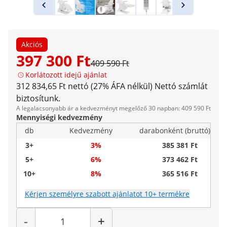
Akciós
397 300 Ft
409 590 Ft
Korlátozott idejű ajánlat
312 834,65 Ft nettó (27% ÁFA nélkül)
Nettó számlát
biztosítunk.
A legalacsonyabb ár a kedvezményt megelőző 30 napban: 409 590 Ft
Mennyiségi kedvezmény
db
Kedvezmény
darabonként (bruttó)
3+
3%
385 381 Ft
5+
6%
373 462 Ft
10+
8%
365 516 Ft
Kérjen személyre szabott ajánlatot 10+ termékre
Mennyiség
-
+