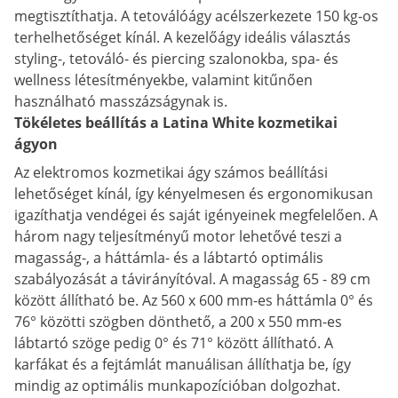
megtisztíthatja. A tetoválóágy acélszerkezete 150 kg-os
terhelhetőséget kínál. A kezelőágy ideális választás
styling-, tetováló- és piercing szalonokba, spa- és
wellness létesítményekbe, valamint kitűnően
használható masszázságynak is.
Tökéletes beállítás a Latina White kozmetikai
ágyon
Az elektromos kozmetikai ágy számos beállítási
lehetőséget kínál, így kényelmesen és ergonomikusan
igazíthatja vendégei és saját igényeinek megfelelően. A
három nagy teljesítményű motor lehetővé teszi a
magasság-, a háttámla- és a lábtartó optimális
szabályozását a távirányítóval. A magasság 65 - 89 cm
között állítható be. Az 560 x 600 mm-es háttámla 0° és
76° közötti szögben dönthető, a 200 x 550 mm-es
lábtartó szöge pedig 0° és 71° között állítható. A
karfákat és a fejtámlát manuálisan állíthatja be, így
mindig az optimális munkapozícióban dolgozhat.