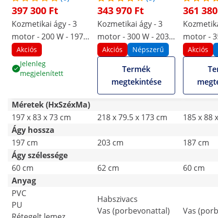
397 300 Ft
343 970 Ft
361 380
Kozmetikai ágy - 3
Kozmetikai ágy - 3
Kozmetika
motor - 200 W - 197 x
motor - 300 W - 203 x
motor - 3
60 x 65 - 89 cm - 150
62 x 64 - 86 cm - 150
60 x 65 - 
Akciós
Akciós
Népszerű
Akciós
kg - távirányító -
kg - fehér
150 kg - 
Jelenleg
Termék
Te
megjelenített
fehér
megtekintése
megte
Méretek (HxSzéxMa)
197 x 83 x 73 cm
218 x 79.5 x 173 cm
185 x 88 
Ágy hossza
197 cm
203 cm
187 cm
Ágy szélessége
60 cm
62 cm
60 cm
Anyag
PVC
Habszivacs
PU
Vas (porbevonattal)
Vas (porb
Rétegelt lemez