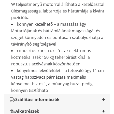
W teljesítményű motorral állítható a kezelőasztal
ülésmagassága, lábtartója és háttámlája a kívánt
pozícióba
könnyen kezelhető – a masszázs ágy
lábtartójának és háttámlájának magasságát és
szögét könnyedén és pontosan szabályozhatja a
távirányító segítségével
robusztus konstrukció – az elektromos
kozmetikai szék 150 kg teherbírást kínál a
robusztus acélváznak köszönhetően
kényelmes fekvőfelület – a tetováló ágy 11 cm
vastag habszivacs párnázata maximális
kényelmet biztosít, a műanyag huzat pedig
könnyen tisztítható
Szállítási információk
Alkatrészek