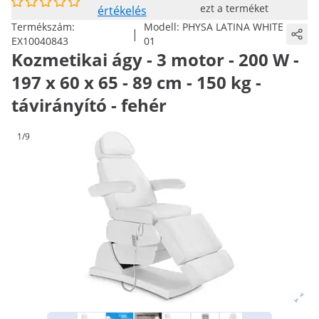
ezt a terméket
értékelés
Termékszám:
Modell:
PHYSA LATINA WHITE
|
EX10040843
01
Kozmetikai ágy - 3 motor - 200 W -
197 x 60 x 65 - 89 cm - 150 kg -
távirányító - fehér
1/9