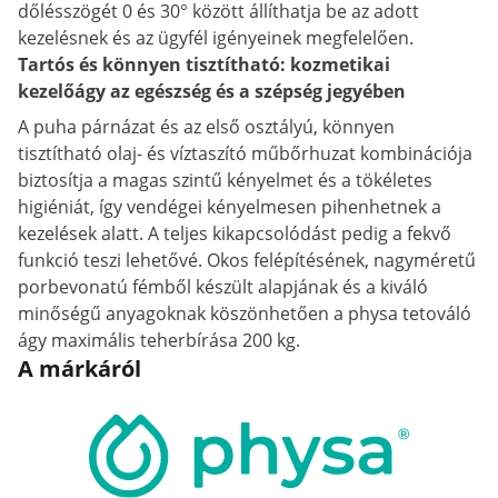
dőlésszögét 0 és 30° között állíthatja be az adott
kezelésnek és az ügyfél igényeinek megfelelően.
Tartós és könnyen tisztítható: kozmetikai
kezelőágy az egészség és a szépség jegyében
A puha párnázat és az első osztályú, könnyen
tisztítható olaj- és víztaszító műbőrhuzat kombinációja
biztosítja a magas szintű kényelmet és a tökéletes
higiéniát, így vendégei kényelmesen pihenhetnek a
kezelések alatt. A teljes kikapcsolódást pedig a fekvő
funkció teszi lehetővé. Okos felépítésének, nagyméretű
porbevonatú fémből készült alapjának és a kiváló
minőségű anyagoknak köszönhetően a physa tetováló
ágy maximális teherbírása 200 kg.
A márkáról