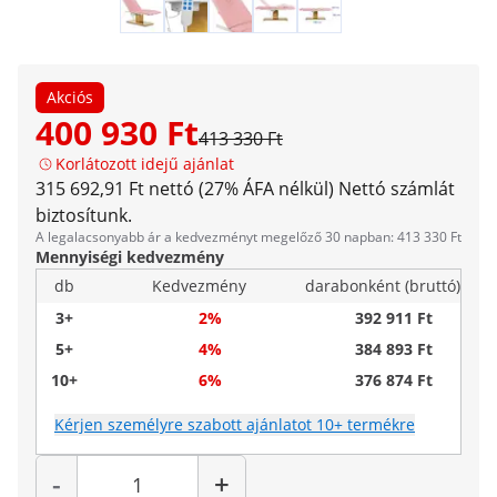
Akciós
400 930 Ft
413 330 Ft
Korlátozott idejű ajánlat
315 692,91 Ft nettó (27% ÁFA nélkül)
Nettó számlát
biztosítunk.
A legalacsonyabb ár a kedvezményt megelőző 30 napban: 413 330 Ft
Mennyiségi kedvezmény
db
Kedvezmény
darabonként (bruttó)
3+
2%
392 911 Ft
5+
4%
384 893 Ft
10+
6%
376 874 Ft
Kérjen személyre szabott ajánlatot 10+ termékre
Mennyiség
-
+