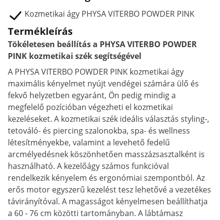
Kozmetikai ágy PHYSA VITERBO POWDER PINK
Termékleírás
Tökéletesen beállítás a PHYSA VITERBO POWDER
PINK kozmetikai szék segítségével
A PHYSA VITERBO POWDER PINK kozmetikai ágy
maximális kényelmet nyújt vendégei számára ülő és
fekvő helyzetben egyaránt, Ön pedig mindig a
megfelelő pozícióban végezheti el kozmetikai
kezeléseket. A kozmetikai szék ideális választás styling-,
tetováló- és piercing szalonokba, spa- és wellness
létesítményekbe, valamint a levehető fedelű
arcmélyedésnek köszönhetően masszázsasztalként is
használható. A kezelőágy számos funkcióval
rendelkezik kényelem és ergonómiai szempontból. Az
erős motor egyszerű kezelést tesz lehetővé a vezetékes
távirányítóval. A magasságot kényelmesen beállíthatja
a 60 - 76 cm közötti tartományban. A lábtámasz