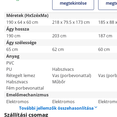
megtekintése
megte
Méretek (HxSzéxMa)
190 x 64 x 60 cm
218 x 79.5 x 173 cm
185 x 88 
Ágy hossza
190 cm
203 cm
187 cm
Ágy szélessége
65 cm
62 cm
60 cm
Anyag
PVC
PU
Habszivacs
Rétegelt lemez
Vas (porbevonattal)
Vas (porb
Habszivacs
Műbőr
Fém porbevonattal
Emelőmechanizmus
Elektromos
Elektromos
Elektrom
További jellemzők összehasonlítása
Szállítási csomag