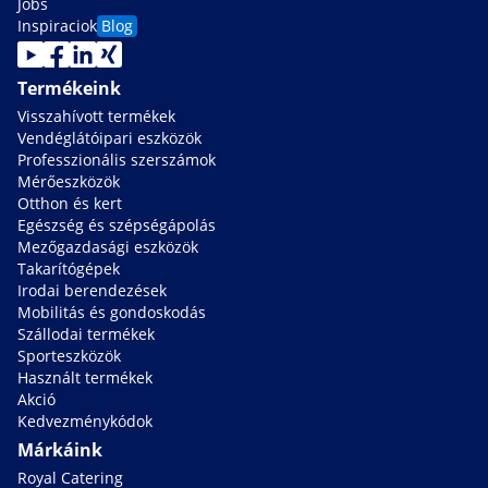
Jobs
Inspiraciok
Blog
Termékeink
Visszahívott termékek
Vendéglátóipari eszközök
Professzionális szerszámok
Mérőeszközök
Otthon és kert
Egészség és szépségápolás
Mezőgazdasági eszközök
Takarítógépek
Irodai berendezések
Mobilitás és gondoskodás
Szállodai termékek
Sporteszközök
Használt termékek
Akció
Kedvezménykódok
Márkáink
Royal Catering