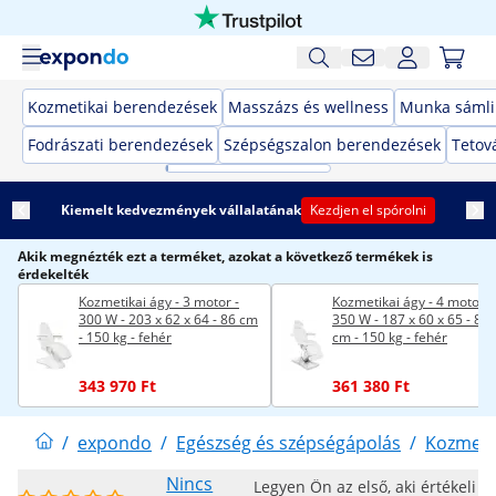
Kozmetikai berendezések
Masszázs és wellness
Munka sámli
Fodrászati berendezések
Szépségszalon berendezések
Tetov
Kiemelt kedvezmények vállalatának
Kezdjen el spórolni
Akik megnézték ezt a terméket, azokat a következő termékek is
érdekelték
Kozmetikai ágy - 3 motor -
Kozmetikai ágy - 4 motor -
300 W - 203 x 62 x 64 - 86 cm
350 W - 187 x 60 x 65 - 87,
- 150 kg - fehér
cm - 150 kg - fehér
343 970 Ft
361 380 Ft
/
expondo
/
Egészség és szépségápolás
/
Kozmeti
Nincs
Legyen Ön az első, aki értékeli