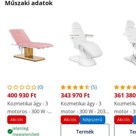
Műszaki adatok
(0)
(5)
400 930 Ft
343 970 Ft
361 380
Kozmetikai ágy - 3
Kozmetikai ágy - 3
Kozmetika
motoros - 300 W -
motor - 300 W - 203 x
motor - 3
190 x 65 x 60 - 76 cm
62 x 64 - 86 cm - 150
60 x 65 - 
Akciós
Akciós
Népszerű
Akciós
- 200 kg -
kg - fehér
150 kg - 
Jelenleg
Termék
Te
megjelenített
rózsaszín/arany