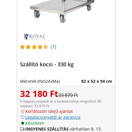
(7)
Szállító kocsi - 330 kg
Méretek (HxSzéxMa)
82 x 52 x 94 cm
32 180 Ft
33 870 Ft
A legalacsonyabb ár a kedvezményt megelőző 30
napban: 33 870 Ft
Korlátozott idejű ajánlat
Legalacsonyabb ár garancia
Készleten
INGYENES SZÁLLÍTÁS
várhatóan 8. 13.