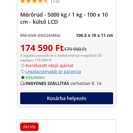
(12)
Mérőrúd - 5000 kg / 1 kg - 100 x 10
cm - külső LCD
Méretek (HxSzéxMa)
106.5 x 10 x 11 cm
174 590 Ft
179 990 Ft
A legalacsonyabb ár a kedvezményt megelőző 30
napban: 179 990 Ft
Korlátozott idejű ajánlat
Legalacsonyabb ár garancia
Készleten
INGYENES SZÁLLÍTÁS
várhatóan 8. 14.
Kosárba helyezés
Akciós