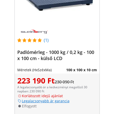
(1)
Padlómérleg - 1000 kg / 0,2 kg - 100
x 100 cm - külső LCD
Méretek (HxSzéxMa)
100 x 100 x 10 cm
223 190 Ft
230 090 Ft
A legalacsonyabb ár a kedvezményt megelőző 30
napban: 230 090 Ft
Korlátozott idejű ajánlat
Legalacsonyabb ár garancia
Elfogyott