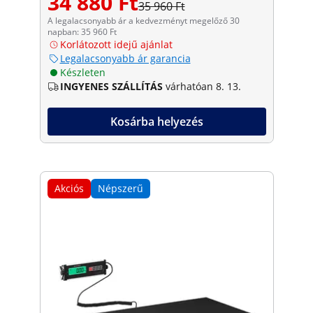
34 880 Ft
35 960 Ft
A legalacsonyabb ár a kedvezményt megelőző 30
napban: 35 960 Ft
Korlátozott idejű ajánlat
Legalacsonyabb ár garancia
Készleten
INGYENES SZÁLLÍTÁS
várhatóan 8. 13.
Kosárba helyezés
Akciós
Népszerű