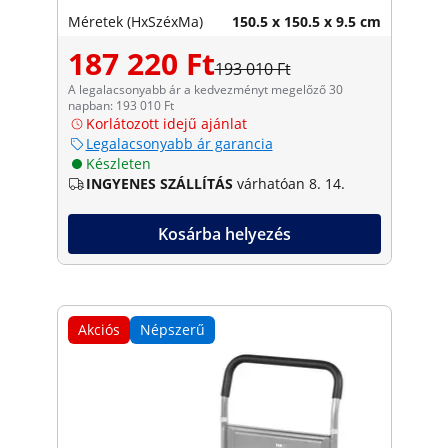
Méretek (HxSzéxMa)
150.5 x 150.5 x 9.5 cm
187 220 Ft
193 010 Ft
A legalacsonyabb ár a kedvezményt megelőző 30
napban: 193 010 Ft
Korlátozott idejű ajánlat
Legalacsonyabb ár garancia
Készleten
INGYENES SZÁLLÍTÁS
várhatóan 8. 14.
Kosárba helyezés
Akciós
Népszerű