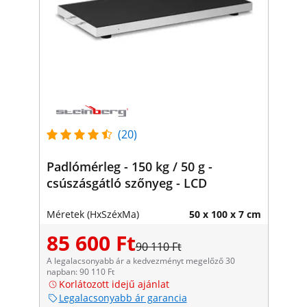
(20)
Padlómérleg - 150 kg / 50 g -
csúszásgátló szőnyeg - LCD
Méretek (HxSzéxMa)
50 x 100 x 7 cm
85 600 Ft
90 110 Ft
A legalacsonyabb ár a kedvezményt megelőző 30
napban: 90 110 Ft
Korlátozott idejű ajánlat
Legalacsonyabb ár garancia