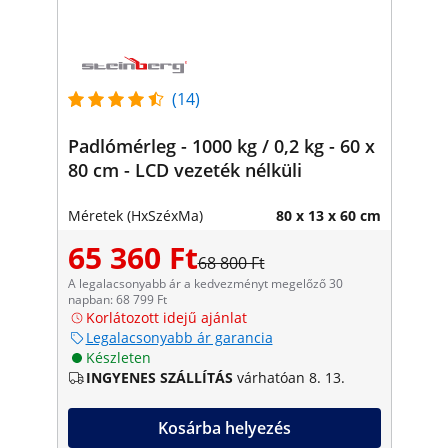
(14)
Padlómérleg - 1000 kg / 0,2 kg - 60 x
80 cm - LCD vezeték nélküli
Méretek (HxSzéxMa)
80 x 13 x 60 cm
65 360 Ft
68 800 Ft
A legalacsonyabb ár a kedvezményt megelőző 30
napban: 68 799 Ft
Korlátozott idejű ajánlat
Legalacsonyabb ár garancia
Készleten
INGYENES SZÁLLÍTÁS
várhatóan 8. 13.
Kosárba helyezés