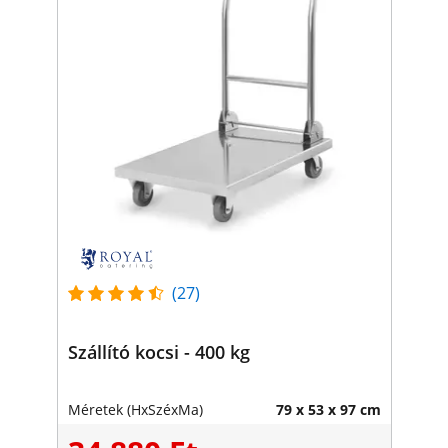
(27)
Szállító kocsi - 400 kg
Méretek (HxSzéxMa)
79 x 53 x 97 cm