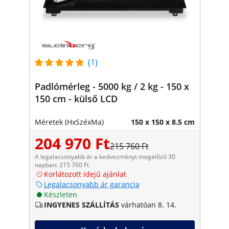
(1)
Padlómérleg - 5000 kg / 2 kg - 150 x
150 cm - külső LCD
Méretek (HxSzéxMa)
150 x 150 x 8.5 cm
204 970 Ft
215 760 Ft
A legalacsonyabb ár a kedvezményt megelőző 30
napban: 215 760 Ft
Korlátozott idejű ajánlat
Legalacsonyabb ár garancia
Készleten
INGYENES SZÁLLÍTÁS
várhatóan 8. 14.