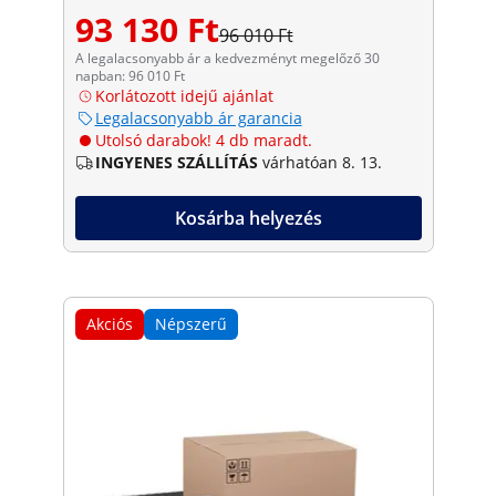
93 130 Ft
96 010 Ft
A legalacsonyabb ár a kedvezményt megelőző 30
napban: 96 010 Ft
Korlátozott idejű ajánlat
Legalacsonyabb ár garancia
Utolsó darabok! 4 db maradt.
INGYENES SZÁLLÍTÁS
várhatóan 8. 13.
Kosárba helyezés
Akciós
Népszerű