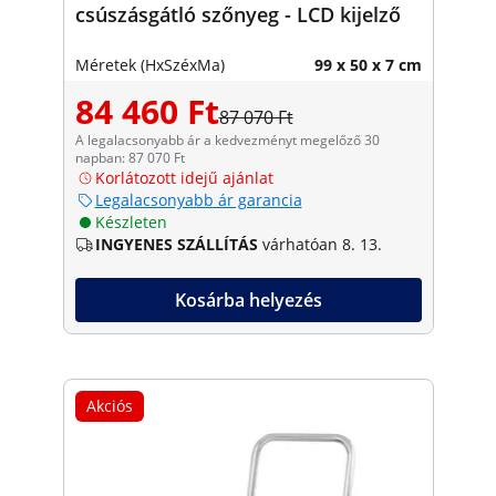
csúszásgátló szőnyeg - LCD kijelző
Méretek (HxSzéxMa)
99 x 50 x 7 cm
84 460 Ft
87 070 Ft
A legalacsonyabb ár a kedvezményt megelőző 30
napban: 87 070 Ft
Korlátozott idejű ajánlat
Legalacsonyabb ár garancia
Készleten
INGYENES SZÁLLÍTÁS
várhatóan 8. 13.
Kosárba helyezés
Akciós