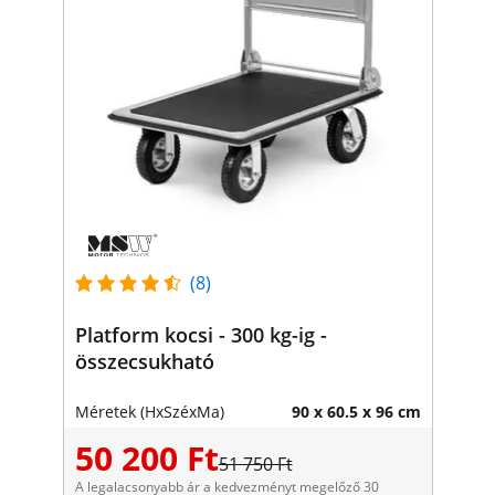
(8)
Platform kocsi - 300 kg-ig -
összecsukható
Méretek (HxSzéxMa)
90 x 60.5 x 96 cm
50 200 Ft
51 750 Ft
A legalacsonyabb ár a kedvezményt megelőző 30