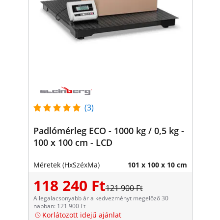
(3)
Padlómérleg ECO - 1000 kg / 0,5 kg -
100 x 100 cm - LCD
Méretek (HxSzéxMa)
101 x 100 x 10 cm
118 240 Ft
121 900 Ft
A legalacsonyabb ár a kedvezményt megelőző 30
napban: 121 900 Ft
Korlátozott idejű ajánlat