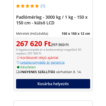
(1)
Padlómérleg - 3000 kg / 1 kg - 150 x
150 cm - külső LCD
Méretek (HxSzéxMa)
150 x 150 x 12 cm
267 620 Ft
297 360 Ft
A legalacsonyabb ár a kedvezményt megelőző 30
napban: 297 360 Ft
Korlátozott idejű ajánlat
Legalacsonyabb ár garancia
Készleten
INGYENES SZÁLLÍTÁS
várhatóan 8. 14.
Kosárba helyezés