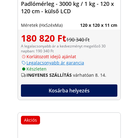
Padlómérleg - 3000 kg / 1 kg - 120 x
120 cm - külső LCD
Méretek (HxSzéxMa)
120 x 120 x 11 cm
180 820 Ft
190 340 Ft
A legalacsonyabb ár a kedvezményt megelőző 30
napban: 190 340 Ft
Korlátozott idejű ajánlat
Legalacsonyabb ár garancia
Készleten
INGYENES SZÁLLÍTÁS
várhatóan 8. 14.
Kosárba helyezés
Akciós