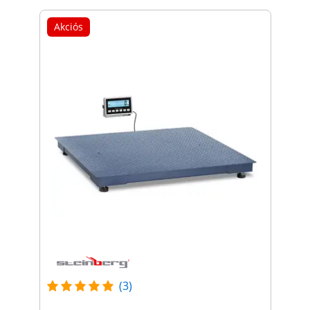
Akciós
(3)