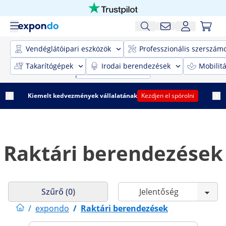
Vendéglátóipari eszközök
Professzionális szerszám
Takarítógépek
Irodai berendezések
Mobilit
Kiemelt kedvezmények vállalatának
Kezdjen el spórolni
Raktári berendezések
Szűrő (0)
/
expondo
/
Raktári berendezések