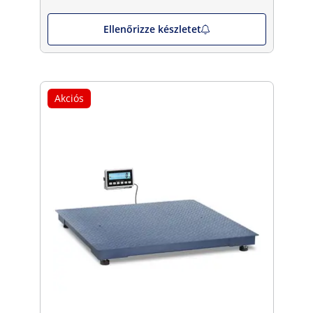
Ellenőrizze készletet
Akciós