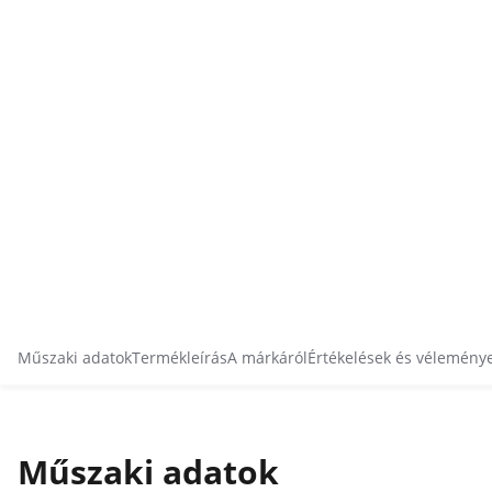
Műszaki adatok
Termékleírás
A márkáról
Értékelések és vélemény
Műszaki adatok