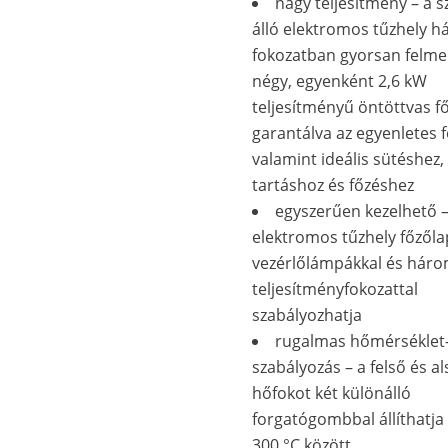
nagy teljesítmény – a 
álló elektromos tűzhely 
fokozatban gyorsan felmel
négy, egyenként 2,6 kW
teljesítményű öntöttvas f
garantálva az egyenletes f
valamint ideális sütéshez
tartáshoz és főzéshez
egyszerűen kezelhető –
elektromos tűzhely főzőlap
vezérlőlámpákkal és három
teljesítményfokozattal
szabályozhatja
rugalmas hőmérséklet
szabályozás – a felső és al
hőfokot két különálló
forgatógombbal állíthatja
300 °C között