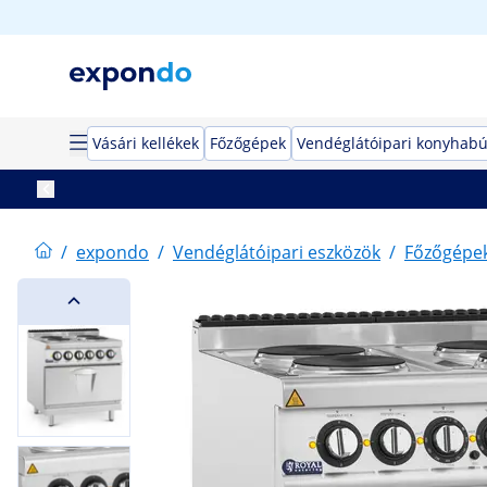
Vásári kellékek
Főzőgépek
Vendéglátóipari konyhabú
/
expondo
/
Vendéglátóipari eszközök
/
Főzőgépe