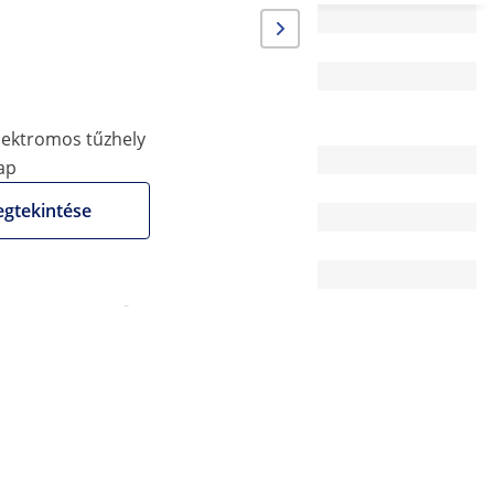
70 x 80 x 31 cm
Rozsdamentes acél
Öntöttvas
lektromos tűzhely
lap
400
gtekintése
4 x 22
-