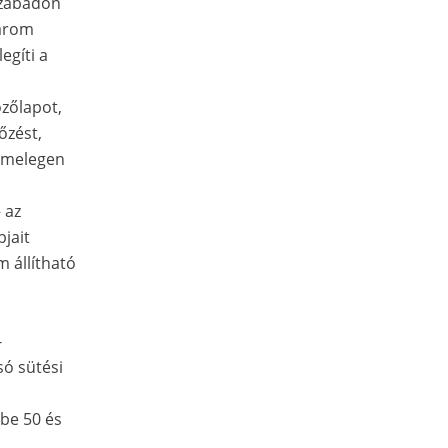
szabadon
három
egíti a
őzőlapot,
őzést,
, melegen
 az
jait
 állítható
-
só sütési
 be 50 és