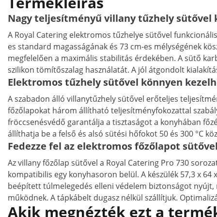
Termékleírás
Nagy teljesítményű villany tűzhely sütővel
A Royal Catering elektromos tűzhelye sütővel funkcionális
es standard magasságának és 73 cm-es mélységének köszön
megfelelően a maximális stabilitás érdekében. A sütő kar
szilikon tömítőszalag használatát. A jól átgondolt kialakít
Elektromos tűzhely sütővel könnyen kezel
A szabadon álló villanytűzhely sütővel erőteljes teljesít
főzőlapokat három állítható teljesítményfokozattal szabál
fröccsenésvédő garantálja a tisztaságot a konyhában fő
állíthatja be a felső és alsó sütési hőfokot 50 és 300 °C köz
Fedezze fel az elektromos főzőlapot sütőve
Az villany főzőlap sütővel a Royal Catering Pro 730 soro
kompatibilis egy konyhasoron belül. A készülék 57,3 x 64 x
beépített túlmelegedés elleni védelem biztonságot nyújt,
működnek. A tápkábelt dugasz nélkül szállítjuk. Optimalizál
Akik megnézték ezt a termék