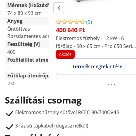
Méretek (HxSzéxMa)
74 x 80 x 93 cm
66 x 90 x 48
Anyag
(0)
Öntöttvas
Rozsdamente
400 640 Ft
Rozsdamentes acél (430)
Öntöttvas
Elektromos tűzhely - 12 kW - 6
Feszültség [V]
főzőlap - 90 x 65 cm - Pro 650 Serie
400
400
- Royal Catering
Akciós
Főzőfelület átmérője [cm]
Termék megtekintése
-
-
Fűtőlap átmérője [mm]
230
190
Szállítási csomag
Elektromos tűzhely sütővel RCEC-80/700OV4B
3 fázisú tápkábel (dugasz nélkül)