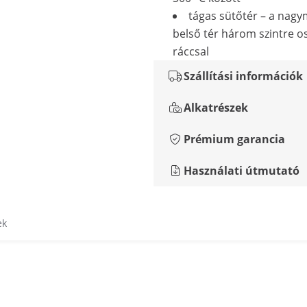
tágas sütőtér – a nag
belső tér három szintre o
ráccsal
Szállítási információk
Alkatrészek
Prémium garancia
Használati útmutató
ek