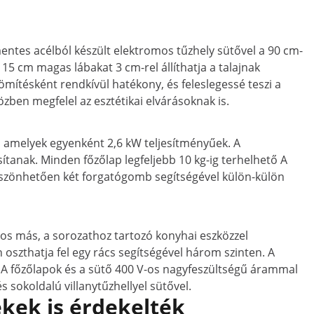
mentes acélból készült elektromos tűzhely sütővel a 90 cm-
 cm magas lábakat 3 cm-rel állíthatja a talajnak
mítésként rendkívül hatékony, és feleslegessé teszi a
özben megfelel az esztétikai elvárásoknak is.
n, amelyek egyenként 2,6 kW teljesítményűek. A
ítanak. Minden főzőlap legfeljebb 10 kg-ig terhelhető A
öszönhetően két forgatógomb segítségével külön-külön
os más, a sorozathoz tartozó konyhai eszközzel
 oszthatja fel egy rács segítségével három szinten. A
. A főzőlapok és a sütő 400 V-os nagyfeszültségű árammal
s sokoldalú villanytűzhellyel sütővel.
kek is érdekelték