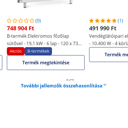
 cm
74 x 120 x 93 cm
(0)
(1)
s acél
Rozsdamentes acél
748 904 Ft
491 990 Ft
Öntöttvas
B-termék Elektromos főzőlap
Vendéglátóipari e
s
sütővel - 19,1 kW - 6 lap - 120 x 73
- 10.400 W - 4 kör
400
cm - Pro 730 Series - Royal Catering
Akciós
B-termékek
Termék me
Termék megtekintése
-
230
További jellemzők összehasonlítása