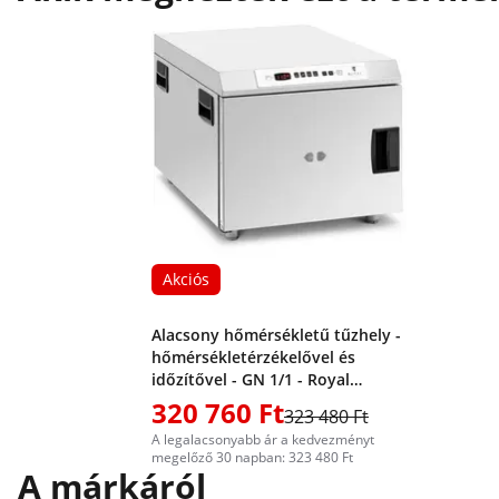
Akciós
Alacsony hőmérsékletű tűzhely -
hőmérsékletérzékelővel és
időzítővel - GN 1/1 - Royal
Catering
320 760 Ft
323 480 Ft
A legalacsonyabb ár a kedvezményt
megelőző 30 napban: 323 480 Ft
A márkáról