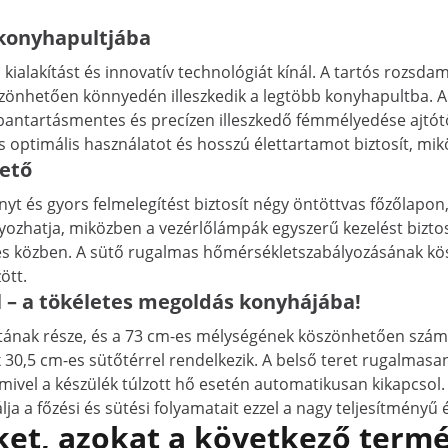
 konyhapultjába
 kialakítást és innovatív technológiát kínál. A tartós rozsda
hetően könnyedén illeszkedik a legtöbb konyhapultba. A 15
bantartásmentes és precízen illeszkedő fémmélyedése ajtótö
ás optimális használatot és hosszú élettartamot biztosít, mik
hető
ményt és gyors felmelegítést biztosít négy öntöttvas főzőlapo
yozhatja, miközben a vezérlőlámpák egyszerű kezelést biztos
zés közben. A sütő rugalmas hőmérsékletszabályozásának k
ött.
l – a tökéletes megoldás konyhájába!
zatának része, és a 73 cm-es mélységének köszönhetően szám
 30,5 cm-es sütőtérrel rendelkezik. A belső teret rugalmasan
 mivel a készülék túlzott hő esetén automatikusan kikapcsol
ja a főzési és sütési folyamatait ezzel a nagy teljesítményű é
et, azokat a következő termé