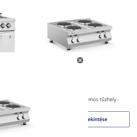
(1)
491 990 Ft
 sütővel -
Vendéglátóipari elektromos tűzhely -
- Pro 730
10.400 W - 4 körlap
Termék megtekintése
ése