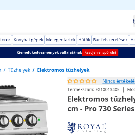
torok
Konyhai gépek
Melegentartók
Hűtők
Bár felszerelések
He
Kiemelt kedvezmények vállalatának
Kezdjen el spórolni
k
/
Tűzhelyek
/
Elektromos tűzhelyek
Nincs értékelé
|
Termékszám:
EX10013405
Mod
Elektromos tűzhely 
cm - Pro 730 Series