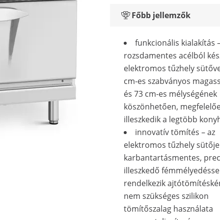
Főbb jellemzők
funkcionális kialakítás 
rozsdamentes acélból kés
elektromos tűzhely sütőve
cm-es szabványos magas
és 73 cm-es mélységének
köszönhetően, megfelelő
illeszkedik a legtöbb kon
innovatív tömítés – az
elektromos tűzhely sütője
karbantartásmentes, prec
illeszkedő fémmélyedésse
rendelkezik ajtótömítéskén
nem szükséges szilikon
tömítőszalag használata