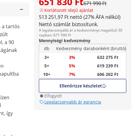
651 830 Ft
671 990 Ft
Korlátozott idejű ajánlat
513 251,97 Ft nettó (27% ÁFA nélkül)
Nettó számlát biztosítunk.
– a tartós
A legalacsonyabb ár a kedvezményt megelőző 30
zült
napban: 671 990 Ft
Mennyiségi kedvezmény
l, a 90
db
Kedvezmény
darabonként (bruttó)
ságának
3+
3%
632 275 Ft
en
5+
5%
619 239 Ft
yhapultba
10+
7%
606 202 Ft
Ellenőrizze készletet
Elfogyott
ízen
Legalacsonyabb ár garancia
l
t, így