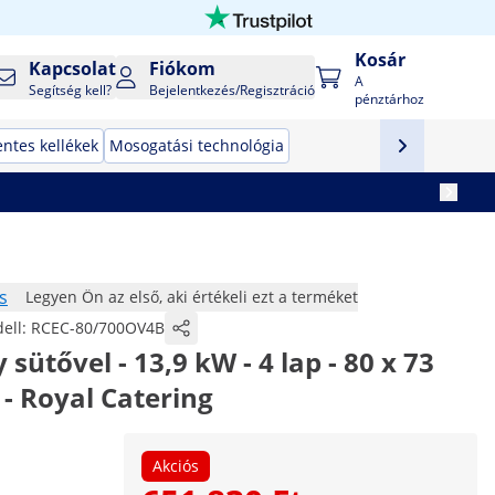
Kosár
Kapcsolat
Fiókom
A
Segítség kell?
Bejelentkezés/Regisztráció
pénztárhoz
ntes kellékek
Mosogatási technológia
s
Legyen Ön az első, aki értékeli ezt a terméket
ell:
RCEC-80/700OV4B
sütővel - 13,9 kW - 4 lap - 80 x 73
 - Royal Catering
Akciós