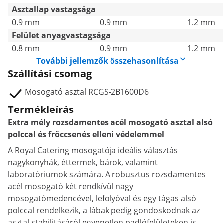
Asztallap vastagsága
0.9 mm
0.9 mm
1.2 mm
Felület anyagvastagsága
0.8 mm
0.9 mm
1.2 mm
További jellemzők összehasonlítása
Szállítási csomag
Mosogató asztal RCGS-2B1600D6
Termékleírás
Extra mély rozsdamentes acél mosogató asztal alsó
polccal és fröccsenés elleni védelemmel
A Royal Catering mosogatója ideális választás
nagykonyhák, éttermek, bárok, valamint
laboratóriumok számára. A robusztus rozsdamentes
acél mosogató két rendkívül nagy
mosogatómedencével, lefolyóval és egy tágas alsó
polccal rendelkezik, a lábak pedig gondoskodnak az
asztal stabilitásáról egyenetlen padlófelületeken is.