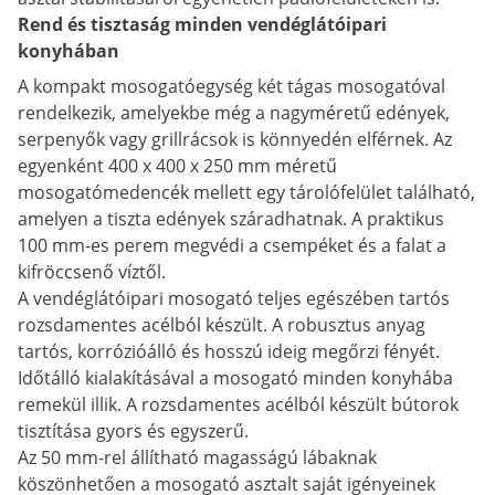
Rend és tisztaság minden vendéglátóipari
konyhában
A kompakt mosogatóegység két tágas mosogatóval
rendelkezik, amelyekbe még a nagyméretű edények,
serpenyők vagy grillrácsok is könnyedén elférnek. Az
egyenként 400 x 400 x 250 mm méretű
mosogatómedencék mellett egy tárolófelület található,
amelyen a tiszta edények száradhatnak. A praktikus
100 mm-es perem megvédi a csempéket és a falat a
kifröccsenő víztől.
A vendéglátóipari mosogató teljes egészében tartós
rozsdamentes acélból készült. A robusztus anyag
tartós, korrózióálló és hosszú ideig megőrzi fényét.
Időtálló kialakításával a mosogató minden konyhába
remekül illik. A rozsdamentes acélból készült bútorok
tisztítása gyors és egyszerű.
Az 50 mm-rel állítható magasságú lábaknak
köszönhetően a mosogató asztalt saját igényeinek