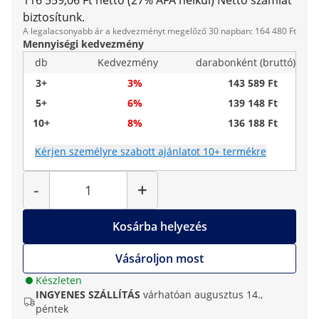
116 559,06 Ft nettó (27% ÁFA nélkül)
Nettó számlát
biztosítunk.
A legalacsonyabb ár a kedvezményt megelőző 30 napban: 164 480 Ft
Mennyiségi kedvezmény
db
Kedvezmény
darabonként (bruttó)
3+
3%
143 589 Ft
5+
6%
139 148 Ft
10+
8%
136 188 Ft
Kérjen személyre szabott ajánlatot 10+ termékre
Mennyiség
-
+
Kosárba helyezés
Vásároljon most
Készleten
INGYENES SZÁLLÍTÁS
várhatóan augusztus 14.,
péntek