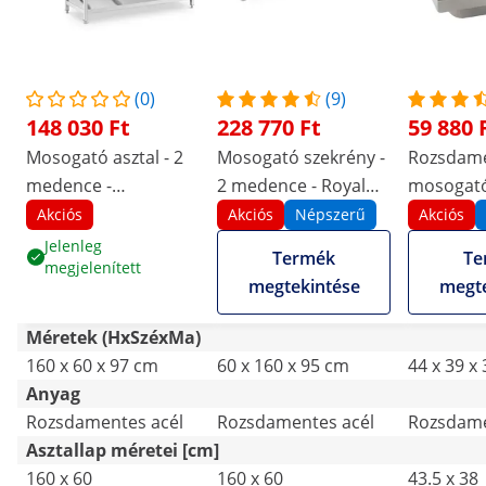
(0)
(9)
148 030 Ft
228 770 Ft
59 880 
Mosogató asztal - 2
Mosogató szekrény -
Rozsdame
medence -
2 medence - Royal
mosogató
rozsdamentes acél -
Catering -
Csapszer
Akciós
Akciós
Népszerű
Akciós
160 x 60 cm - Royal
rozsdamentes acél -
Jelenleg
Termék
Te
megjelenített
Catering
160 x 60 cm
megtekintése
megte
Méretek (HxSzéxMa)
160 x 60 x 97 cm
60 x 160 x 95 cm
44 x 39 x
Anyag
Rozsdamentes acél
Rozsdamentes acél
Rozsdame
Asztallap méretei [cm]
160 x 60
160 x 60
43.5 x 38