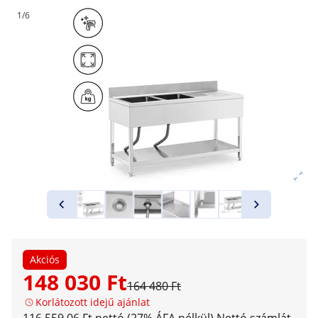
1/6
Akciós
148 030 Ft
164 480 Ft
Korlátozott idejű ajánlat