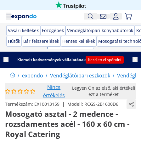
Vásári kellékek
Főzőgépek
Vendéglátóipari konyhabútorok
K
Hűtők
Bár felszerelések
Hentes kellékek
Mosogatási technol
Kiemelt kedvezmények vállalatának
Kezdjen el spórolni
/
expondo
/
Vendéglátóipari eszközök
/
Vendéglát
Nincs
Legyen Ön az első, aki értékeli
ezt a terméket
értékelés
|
Termékszám:
EX10013159
Modell:
RCGS-2B1600D6
Mosogató asztal - 2 medence -
rozsdamentes acél - 160 x 60 cm -
Royal Catering