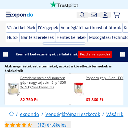
Vásári kellékek
Főzőgépek
Vendéglátóipari konyhabútorok
K
Hűtők
Bár felszerelések
Hentes kellékek
Mosogatási technol
Kiemelt kedvezmények vállalatának
Kezdjen el spórolni
Akik megnézték ezt a terméket, azokat a következő termékek is
érdekelték
Rozsdamentes acél popcorn
Popcorn gép - 8 oz - ECO
gép - nagy teljesítmény 1350
W, 5 kg/óra kapacitás
82 750 Ft
63 860 Ft
/
expondo
/
Vendéglátóipari eszközök
/
Vásári kel
(12) értékelés