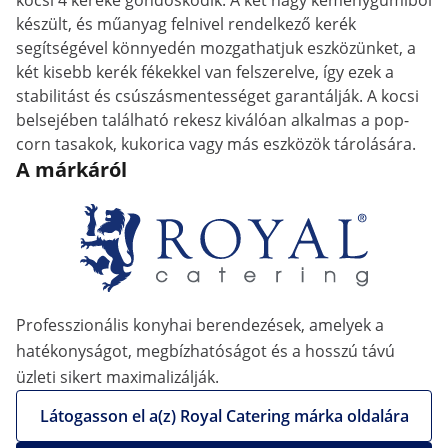
kocsi 4 kereke gondoskodik. A két nagy keménygumiból
készült, és műanyag felnivel rendelkező kerék
segítségével könnyedén mozgathatjuk eszközünket, a
két kisebb kerék fékekkel van felszerelve, így ezek a
stabilitást és csúszásmentességet garantálják. A kocsi
belsejében található rekesz kiválóan alkalmas a pop-
corn tasakok, kukorica vagy más eszközök tárolására.
A márkáról
Professzionális konyhai berendezések, amelyek a
hatékonyságot, megbízhatóságot és a hosszú távú
üzleti sikert maximalizálják.
Látogasson el a(z) Royal Catering márka oldalára