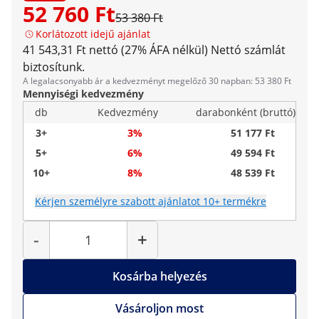
52 760 Ft
53 380 Ft
Korlátozott idejű ajánlat
41 543,31 Ft nettó (27% ÁFA nélkül)
Nettó számlát
biztosítunk.
A legalacsonyabb ár a kedvezményt megelőző 30 napban: 53 380 Ft
Mennyiségi kedvezmény
db
Kedvezmény
darabonként (bruttó)
3+
3%
51 177 Ft
5+
6%
49 594 Ft
10+
8%
48 539 Ft
Kérjen személyre szabott ajánlatot 10+ termékre
Mennyiség
-
+
Kosárba helyezés
Vásároljon most