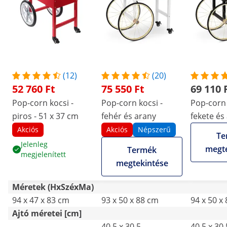
(12)
(20)
52 760 Ft
75 550 Ft
69 110 
Pop-corn kocsi -
Pop-corn kocsi -
Pop-corn 
piros - 51 x 37 cm
fehér és arany
fekete és
Akciós
Akciós
Népszerű
Te
Jelenleg
megte
Termék
megjelenített
megtekintése
Méretek (HxSzéxMa)
94 x 47 x 83 cm
93 x 50 x 88 cm
94 x 50 x
Ajtó méretei [cm]
-
40.5 x 30.5
40.5 x 30.