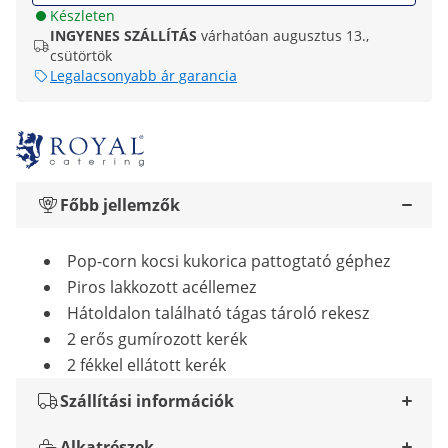
Készleten
INGYENES SZÁLLÍTÁS
várhatóan augusztus 13.,
csütörtök
Legalacsonyabb ár garancia
Főbb jellemzők
Pop-corn kocsi kukorica pattogtató géphez
Piros lakkozott acéllemez
Hátoldalon található tágas tároló rekesz
2 erős gumírozott kerék
2 fékkel ellátott kerék
Szállítási információk
Alkatrészek