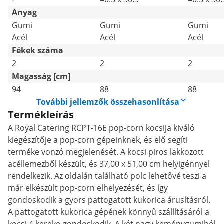
Anyag
Gumi
Gumi
Gumi
Acél
Acél
Acél
Fékek száma
2
2
2
Magasság [cm]
94
88
88
További jellemzők összehasonlítása
Termékleírás
A Royal Catering RCPT-16E pop-corn kocsija kiváló
kiegészítője a pop-corn gépeinknek, és elő segíti
terméke vonzó megjelenését. A kocsi piros lakkozott
acéllemezből készült, és 37,00 x 51,00 cm helyigénnyel
rendelkezik. Az oldalán található polc lehetővé teszi a
már elkészült pop-corn elhelyezését, és így
gondoskodik a gyors pattogatott kukorica árusításról.
A pattogatott kukorica gépének könnyű szállításáról a