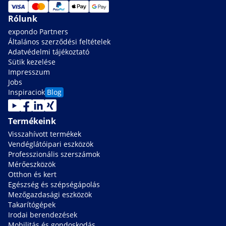
Rólunk
expondo Partners
Általános szerződési feltételek
Adatvédelmi tájékoztató
Sütik kezelése
Impresszum
Jobs
Inspiraciok
Blog
Termékeink
Visszahívott termékek
Vendéglátóipari eszközök
Professzionális szerszámok
Mérőeszközök
Otthon és kert
Egészség és szépségápolás
Mezőgazdasági eszközök
Takarítógépek
Irodai berendezések
Mobilitás és gondoskodás