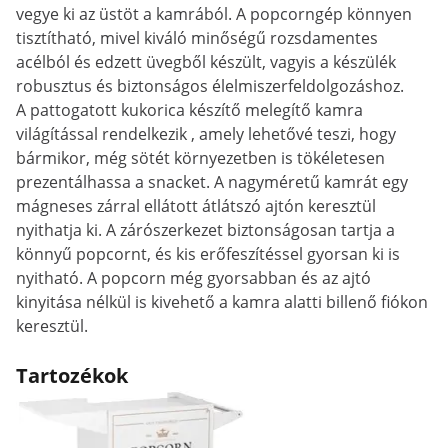
vegye ki az üstöt a kamrából. A popcorngép könnyen
tisztítható, mivel kiváló minőségű rozsdamentes
acélból és edzett üvegből készült, vagyis a készülék
robusztus és biztonságos élelmiszerfeldolgozáshoz.
A pattogatott kukorica készítő melegítő kamra
világítással rendelkezik , amely lehetővé teszi, hogy
bármikor, még sötét környezetben is tökéletesen
prezentálhassa a snacket. A nagyméretű kamrát egy
mágneses zárral ellátott átlátszó ajtón keresztül
nyithatja ki. A zárószerkezet biztonságosan tartja a
könnyű popcornt, és kis erőfeszítéssel gyorsan ki is
nyitható. A popcorn még gyorsabban és az ajtó
kinyitása nélkül is kivehető a kamra alatti billenő fiókon
keresztül.
Tartozékok