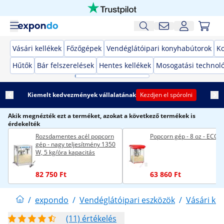
Vásári kellékek
Főzőgépek
Vendéglátóipari konyhabútorok
K
Hűtők
Bár felszerelések
Hentes kellékek
Mosogatási technol
Kiemelt kedvezmények vállalatának
Kezdjen el spórolni
Akik megnézték ezt a terméket, azokat a következő termékek is
érdekelték
Rozsdamentes acél popcorn
Popcorn gép - 8 oz - ECO
gép - nagy teljesítmény 1350
W, 5 kg/óra kapacitás
82 750 Ft
63 860 Ft
/
expondo
/
Vendéglátóipari eszközök
/
Vásári kel
(11) értékelés