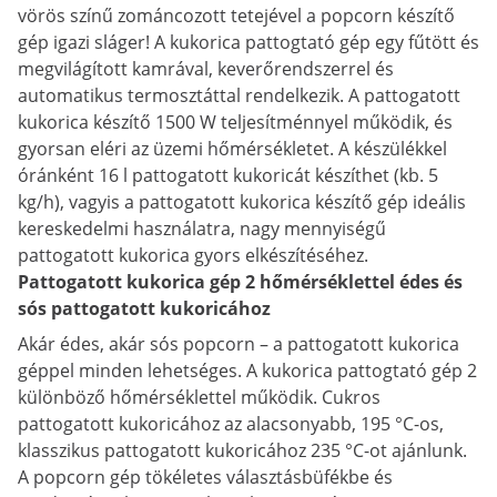
vörös színű zománcozott tetejével a popcorn készítő
gép igazi sláger! A kukorica pattogtató gép egy fűtött és
megvilágított kamrával, keverőrendszerrel és
automatikus termosztáttal rendelkezik. A pattogatott
kukorica készítő 1500 W teljesítménnyel működik, és
gyorsan eléri az üzemi hőmérsékletet. A készülékkel
óránként 16 l pattogatott kukoricát készíthet (kb. 5
kg/h), vagyis a pattogatott kukorica készítő gép ideális
kereskedelmi használatra, nagy mennyiségű
pattogatott kukorica gyors elkészítéséhez.
Pattogatott kukorica gép 2 hőmérséklettel édes és
sós pattogatott kukoricához
Akár édes, akár sós popcorn – a pattogatott kukorica
géppel minden lehetséges. A kukorica pattogtató gép 2
különböző hőmérséklettel működik. Cukros
pattogatott kukoricához az alacsonyabb, 195 °C-os,
klasszikus pattogatott kukoricához 235 °C-ot ajánlunk.
A popcorn gép tökéletes választás
büfékbe és