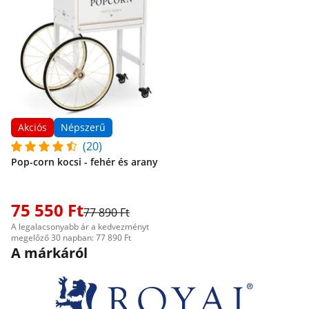
Akciós
Népszerű
(20)
Pop-corn kocsi - fehér és arany
75 550 Ft
77 890 Ft
A legalacsonyabb ár a kedvezményt
megelőző 30 napban: 77 890 Ft
A márkáról