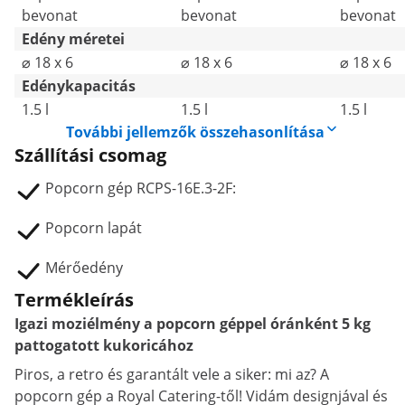
bevonat
bevonat
bevonat
Edény méretei
⌀ 18 x 6
⌀ 18 x 6
⌀ 18 x 6
Edénykapacitás
1.5 l
1.5 l
1.5 l
További jellemzők összehasonlítása
Szállítási csomag
Popcorn gép RCPS-16E.3-2F:
Popcorn lapát
Mérőedény
Termékleírás
Igazi moziélmény a popcorn géppel óránként 5 kg
pattogatott kukoricához
Piros, a retro és garantált vele a siker: mi az? A
popcorn gép a Royal Catering-től! Vidám designjával és