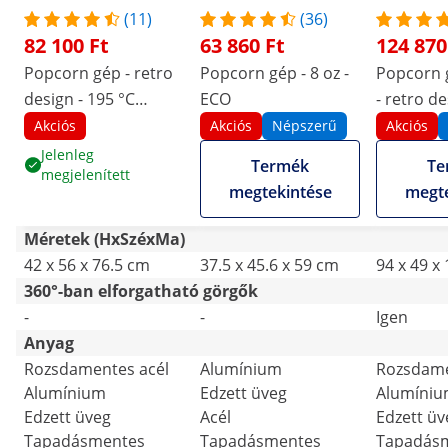
(11)
(36)
82 100 Ft
63 860 Ft
124 870
Popcorn gép - retro
Popcorn gép - 8 oz -
Popcorn g
design - 195 °C
ECO
- retro de
(édes) / 235 °C (sós) -
fekete - R
Akciós
Akciós
Népszerű
Akciós
piros - Royal
Catering
Jelenleg
Termék
Te
megjelenített
Catering - 5 kg/h
megtekintése
megte
Méretek (HxSzéxMa)
42 x 56 x 76.5 cm
37.5 x 45.6 x 59 cm
94 x 49 x
360°-ban elforgatható görgők
-
-
Igen
Anyag
Rozsdamentes acél
Alumínium
Rozsdame
Alumínium
Edzett üveg
Alumíni
Edzett üveg
Acél
Edzett üv
Tapadásmentes
Tapadásmentes
Tapadás