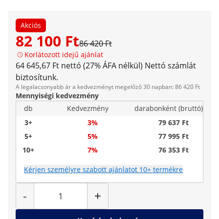
Akciós
82 100 Ft
86 420 Ft
Korlátozott idejű ajánlat
64 645,67 Ft nettó (27% ÁFA nélkül)
Nettó számlát
biztosítunk.
A legalacsonyabb ár a kedvezményt megelőző 30 napban: 86 420 Ft
Mennyiségi kedvezmény
db
Kedvezmény
darabonként (bruttó)
3+
3%
79 637 Ft
5+
5%
77 995 Ft
10+
7%
76 353 Ft
Kérjen személyre szabott ajánlatot 10+ termékre
Mennyiség
-
+