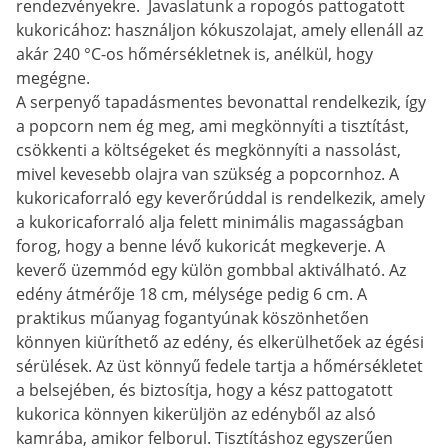
rendezvényekre. Javaslatunk a ropogós pattogatott
kukoricához: használjon kókuszolajat, amely ellenáll az
akár 240 °C-os hőmérsékletnek is, anélkül, hogy
megégne.
A serpenyő tapadásmentes bevonattal rendelkezik, így
a popcorn nem ég meg, ami megkönnyíti a tisztítást,
csökkenti a költségeket és megkönnyíti a nassolást,
mivel kevesebb olajra van szükség a popcornhoz. A
kukoricaforraló egy keverőrúddal is rendelkezik, amely
a kukoricaforraló alja felett minimális magasságban
forog, hogy a benne lévő kukoricát megkeverje. A
keverő üzemmód egy külön gombbal aktiválható. Az
edény átmérője 18 cm, mélysége pedig 6 cm. A
praktikus műanyag fogantyúnak köszönhetően
könnyen kiüríthető az edény, és elkerülhetőek az égési
sérülések. Az üst könnyű fedele tartja a hőmérsékletet
a belsejében, és biztosítja, hogy a kész pattogatott
kukorica könnyen kikerüljön az edényből az alsó
kamrába, amikor felborul. Tisztításhoz egyszerűen