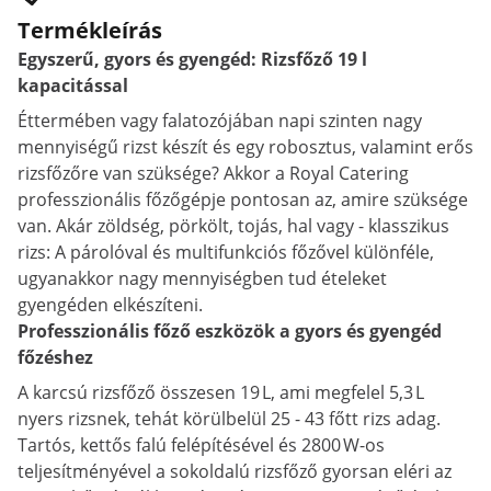
Termékleírás
Egyszerű, gyors és gyengéd: Rizsfőző 19 l
kapacitással
Éttermében vagy falatozójában napi szinten nagy
mennyiségű rizst készít és egy robosztus, valamint erős
rizsfőzőre van szüksége? Akkor a Royal Catering
professzionális főzőgépje pontosan az, amire szüksége
van. Akár zöldség, pörkölt, tojás, hal vagy - klasszikus
rizs: A párolóval és multifunkciós főzővel különféle,
ugyanakkor nagy mennyiségben tud ételeket
gyengéden elkészíteni.
Professzionális főző eszközök a gyors és gyengéd
főzéshez
A karcsú rizsfőző összesen 19 L, ami megfelel 5,3 L
nyers rizsnek, tehát körülbelül 25 - 43 főtt rizs adag.
Tartós, kettős falú felépítésével és 2800 W-os
teljesítményével a sokoldalú rizsfőző gyorsan eléri az