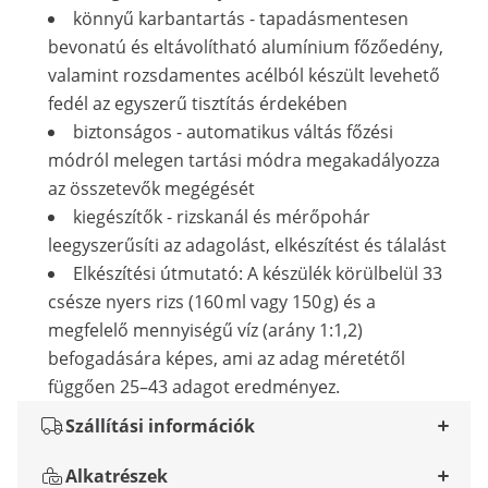
könnyű karbantartás - tapadásmentesen
bevonatú és eltávolítható alumínium főzőedény,
valamint rozsdamentes acélból készült levehető
fedél az egyszerű tisztítás érdekében
biztonságos - automatikus váltás főzési
módról melegen tartási módra megakadályozza
az összetevők megégését
kiegészítők - rizskanál és mérőpohár
leegyszerűsíti az adagolást, elkészítést és tálalást
Elkészítési útmutató: A készülék körülbelül 33
csésze nyers rizs (160 ml vagy 150 g) és a
megfelelő mennyiségű víz (arány 1:1,2)
befogadására képes, ami az adag méretétől
függően 25–43 adagot eredményez.
Szállítási információk
Alkatrészek