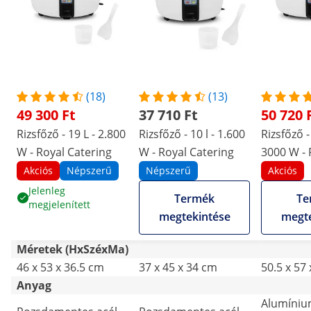
(18)
(13)
49 300 Ft
37 710 Ft
50 720 
Rizsfőző - 19 L - 2.800
Rizsfőző - 10 l - 1.600
Rizsfőző - 
W - Royal Catering
W - Royal Catering
3000 W - 
Catering
Akciós
Népszerű
Népszerű
Akciós
Jelenleg
Termék
Te
megjelenített
megtekintése
megte
Méretek (HxSzéxMa)
46 x 53 x 36.5 cm
37 x 45 x 34 cm
50.5 x 57
Anyag
Alumíni