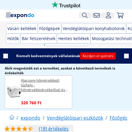
Vásári kellékek
Főzőgépek
Vendéglátóipari konyhabútorok
K
Hűtők
Bár felszerelések
Hentes kellékek
Mosogatási technol
Kiemelt kedvezmények vállalatának
Kezdjen el spórolni
Akik megnézték ezt a terméket, azokat a következő termékek is
érdekelték
Alacsony hőmérsékletű
tűzhely -
hőmérsékletérzékelővel és
időzítővel - GN 1/1 - Royal
Catering
320 760 Ft
/
expondo
/
Vendéglátóipari eszközök
/
Főzőgépe
(18) értékelés