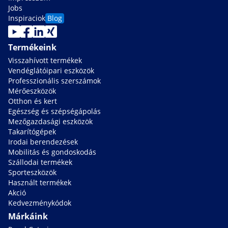
Jobs
Inspiraciok
Blog
Termékeink
Visszahívott termékek
Vendéglátóipari eszközök
Professzionális szerszámok
Mérőeszközök
Otthon és kert
Egészség és szépségápolás
Mezőgazdasági eszközök
Takarítógépek
Irodai berendezések
Mobilitás és gondoskodás
Szállodai termékek
Sporteszközök
Használt termékek
Akció
Kedvezménykódok
Márkáink