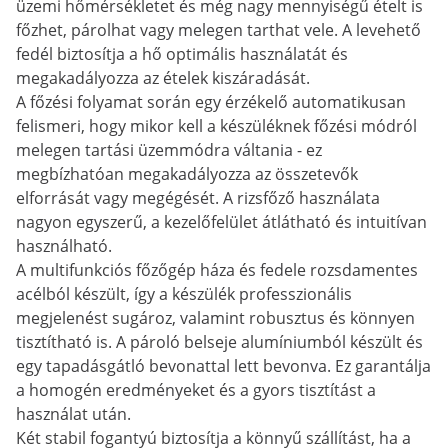
üzemi hőmérsékletet és még nagy mennyiségű ételt is
főzhet, párolhat vagy melegen tarthat vele. A levehető
fedél biztosítja a hő optimális használatát és
megakadályozza az ételek kiszáradását.
A főzési folyamat során egy érzékelő automatikusan
felismeri, hogy mikor kell a készüléknek főzési módról
melegen tartási üzemmódra váltania - ez
megbízhatóan megakadályozza az összetevők
elforrását vagy megégését. A rizsfőző használata
nagyon egyszerű, a kezelőfelület átlátható és intuitívan
használható.
A multifunkciós főzőgép háza és fedele rozsdamentes
acélból készült, így a készülék professzionális
megjelenést sugároz, valamint robusztus és könnyen
tisztítható is. A pároló belseje alumíniumból készült és
egy tapadásgátló bevonattal lett bevonva. Ez garantálja
a homogén eredményeket és a gyors tisztítást a
használat után.
Két stabil fogantyú biztosítja a könnyű szállítást, ha a