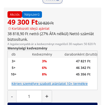
Akciós
Népszerű
49 300 Ft
50 820 Ft
Korlátozott idejű ajánlat
38 818,90 Ft nettó (27% ÁFA nélkül)
Nettó számlát
biztosítunk.
A legalacsonyabb ár a kedvezményt megelőző 30 napban: 50 820 Ft
Mennyiségi kedvezmény
db
Kedvezmény
darabonként (bruttó)
3+
3%
47 821 Ft
5+
6%
46 342 Ft
10+
8%
45 356 Ft
Kérjen személyre szabott ajánlatot 10+ termékre
Mennyiség
-
+