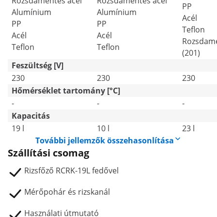
Rozsdamentes acél
Rozsdamentes acél
PP
Alumínium
Alumínium
Acél
PP
PP
Teflon
Acél
Acél
Rozsdame
Teflon
Teflon
(201)
Feszültség [V]
230
230
230
Hőmérséklet tartomány [°C]
-
-
-
Kapacitás
19 l
10 l
23 l
További jellemzők összehasonlítása
Szállítási csomag
Rizsfőző RCRK-19L fedővel
Mérőpohár és rizskanál
Használati útmutató